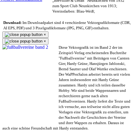
„Brevillier & Urban“ Neunkirchen von 1932
zum Sport Club Neunkirchen von 1913;
Vereinsfarben: Blau-Weiß;
Download:
Im Downloadpaket sind 4 verschiedene Vektorgrafikformate (CDR,
AI EPS, PDF) und 3 Pixelgrafikformate (JPG, PNG, GIF) enthalten.
×
×
Diese Vektorgrafik ist im Band 2 der im
Zeitspiel-Verlag erscheinenden Buchreihe
"Fußballvereine" mit Beiträgen von Carsten
Gier, Hardy Grüne, Hansjürgen Jablonski,
Bernd Sautter und Olaf Wuttke erschienen.
Der WaPPenSalon arbeitet bereits seit vielen
Jahren insbesondere mit Hardy Grüne
zusammen. Hardy und ich teilen dasselbe
Hobby. Wir sind beide Wappennarren und
recherchieren gerne nach alten
Fußballvereinen. Hardy liefert die Texte und
ich versuche, aus teilweise nicht allzu guten
Vorlagen eine Vektorgrafik zu erstellen, um
der Nachwelt die Geschichten der Vereine
und ihrer Wappen zu erhalten. Daraus ist
auch eine schöne Freundschaft mit Hardy entstanden.