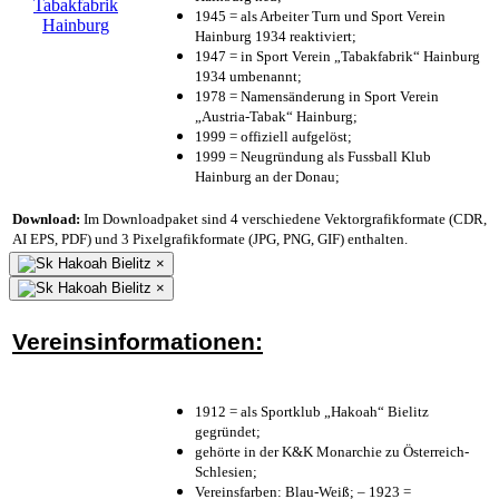
1945 = als Arbeiter Turn und Sport Verein
Hainburg 1934 reaktiviert;
1947 = in Sport Verein „Tabakfabrik“ Hainburg
1934 umbenannt;
1978 = Namensänderung in Sport Verein
„Austria-Tabak“ Hainburg;
1999 = offiziell aufgelöst;
1999 = Neugründung als Fussball Klub
Hainburg an der Donau;
Download:
Im Downloadpaket sind 4 verschiedene Vektorgrafikformate (CDR,
AI EPS, PDF) und 3 Pixelgrafikformate (JPG, PNG, GIF) enthalten.
×
×
Vereinsinformationen:
1912 = als Sportklub „Hakoah“ Bielitz
gegründet;
gehörte in der K&K Monarchie zu Österreich-
Schlesien;
Vereinsfarben: Blau-Weiß; – 1923 =