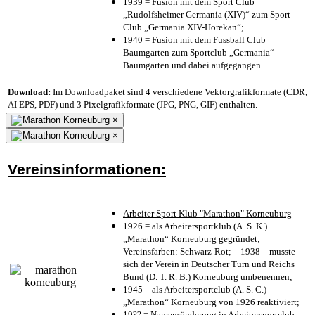
1939 = Fusion mit dem Sport Club
„Rudolfsheimer Germania (XIV)“ zum Sport
Club „Germania XIV-Horekan“;
1940 = Fusion mit dem Fussball Club
Baumgarten zum Sportclub „Germania“
Baumgarten und dabei aufgegangen
Download:
Im Downloadpaket sind 4 verschiedene Vektorgrafikformate (CDR,
AI EPS, PDF) und 3 Pixelgrafikformate (JPG, PNG, GIF) enthalten.
×
×
Vereinsinformationen:
Arbeiter Sport Klub "Marathon" Korneuburg
1926 = als Arbeitersportklub (A. S. K.)
„Marathon“ Korneuburg gegründet;
Vereinsfarben: Schwarz-Rot; – 1938 = musste
sich der Verein in Deutscher Turn und Reichs
Bund (D. T. R. B.) Korneuburg umbenennen;
1945 = als Arbeitersportclub (A. S. C.)
„Marathon“ Korneuburg von 1926 reaktiviert;
19?? = Namensänderung in Arbeitersportclub