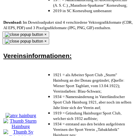
(A. S. C.) „Marathon-Sparkasse“ Korneuburg;
2019 in SC Korneuburg umbenannt
Download:
Im Downloadpaket sind 4 verschiedene Vektorgrafikformate (CDR,
AI EPS, PDF) und 3 Pixelgrafikformate (JPG, PNG, GIF) enthalten.
×
×
Vereinsinformationen:
1921 = als Arbeiter Sport Club „Sturm“
Hainburg an der Donau gegründet; (Quelle:
Wiener Sport Tagblatt, vom 13.04.1922);
Vereinsfarben: Blau-Schwarz;
1934 = Namensänderung in Vaterländischer
Sport Club Hainburg 1921, aber noch im selben
Jahr löste sich der Verein auf;
1919 = Gründung Hainburger Sport Club,
welcher sich 1932 auflöste;
1934 = entstand aus den beiden aufgelösten
Vereinen der Sport Verein „Tabakfabrik“
Hainburg neu;