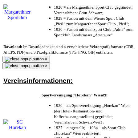
1920 = als Margarethner Sport Club gegründet;
Vereinsfarben: Grün-Schwarz;
1929 = Fusion mit dem Wiener Sport Club
„Pfeil“ zum Margarethner Sport Club „Pfeil“;
1930 = Fusion mit dem Sport Club „Adria“ zum
Sportklub Landstrasser „Amateure“
Download:
Im Downloadpaket sind 4 verschiedene Vektorgrafikformate (CDR,
AI EPS, PDF) und 3 Pixelgrafikformate (JPG, PNG, GIF) enthalten.
×
×
Vereinsinformationen:
en
Sportvereinigung "Horekan" Wien
1920 = als Sportvereinigung „Horekan“ Wien
(der Hotel- Restauration- und
Kaffeehausangestellten) gegründet;
Vereinsfarben: Schwarz-Weiß;
1927 = eingestellt; – 1934 = als Sport Club
„Horekan“ Wien reaktiviert;