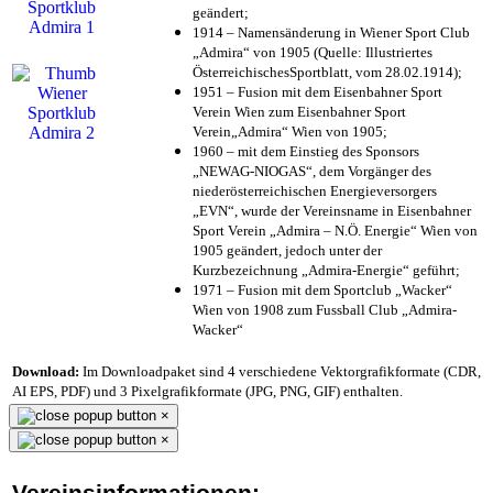
geändert;
1914 – Namensänderung in Wiener Sport Club
„Admira“ von 1905 (Quelle: Illustriertes
ÖsterreichischesSportblatt, vom 28.02.1914);
1951 – Fusion mit dem Eisenbahner Sport
Verein Wien zum Eisenbahner Sport
Verein„Admira“ Wien von 1905;
1960 – mit dem Einstieg des Sponsors
„NEWAG-NIOGAS“, dem Vorgänger des
niederösterreichischen Energieversorgers
„EVN“, wurde der Vereinsname in Eisenbahner
Sport Verein „Admira – N.Ö. Energie“ Wien von
1905 geändert, jedoch unter der
Kurzbezeichnung „Admira-Energie“ geführt;
1971 – Fusion mit dem Sportclub „Wacker“
Wien von 1908 zum Fussball Club „Admira-
Wacker“
Download:
Im Downloadpaket sind 4 verschiedene Vektorgrafikformate (CDR,
AI EPS, PDF) und 3 Pixelgrafikformate (JPG, PNG, GIF) enthalten.
×
×
Vereinsinformationen: