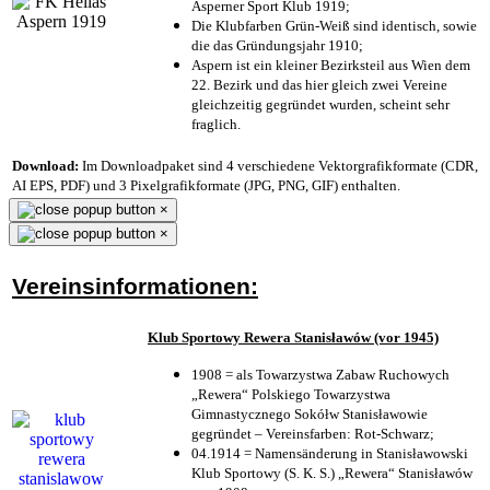
Asperner Sport Klub 1919
;
Die Klubfarben Grün-Weiß sind identisch, sowie
die das Gründungsjahr 1910
;
Aspern ist ein kleiner Bezirksteil aus Wien dem
22. Bezirk und das hier gleich zwei Vereine
gleichzeitig gegründet wurden, scheint sehr
fraglich.
Download:
Im Downloadpaket sind 4 verschiedene Vektorgrafikformate (CDR,
AI EPS, PDF) und 3 Pixelgrafikformate (JPG, PNG, GIF) enthalten.
×
×
Vereinsinformationen:
Klub Sportowy Rewera Stanisławów (vor 1945)
1908 = als Towarzystwa Zabaw Ruchowych
„Rewera“ Polskiego Towarzystwa
Gimnastycznego Sokółw Stanisławowie
gegründet – Vereinsfarben: Rot-Schwarz;
04.1914 = Namensänderung in Stanisławowski
Klub Sportowy (S. K. S.) „Rewera“ Stanisławów