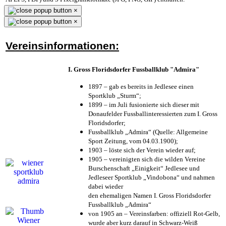
×
×
Vereinsinformationen:
I. Gross Floridsdorfer Fussballklub "Admira"
1897 – gab es bereits in Jedlesee einen
Sportklub „Sturm“;
1899 – im Juli fusionierte sich dieser mit
Donaufelder Fussballinteressierten zum I. Gross
Floridsdorfer
;
Fussballklub „Admira“ (Quelle: Allgemeine
Sport Zeitung, vom 04.03.1900);
1903 – löste sich der Verein wieder auf;
1905 – vereinigten sich die wilden Vereine
Burschenschaft „Einigkeit“ Jedlesee und
Jedleseer Sportklub „Vindobona“ und nahmen
dabei wieder
den ehemaligen Namen I. Gross Floridsdorfer
Fussballklub „Admira“
von 1905 an – Vereinsfarben: offiziell Rot-Gelb,
wurde aber kurz darauf in Schwarz-Weiß