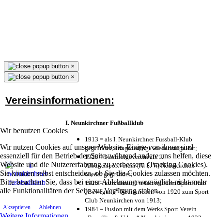
×
×
Vereinsinformationen:
I. Neunkirchner Fußballklub
Wir benutzen Cookies
1913 = als I. Neunkirchner Fussball-Klub
Wir nutzen Cookies auf unserer Website. Einige von ihnen sind
gegründet, kriegsbedingt wieder aufgelöst;
essenziell für den Betrieb der Seite, während andere uns helfen, diese
1925 = Nachfolgeverein als 1.
Website und die Nutzererfahrung zu verbessern (Tracking Cookies).
Arbeitersportverein (A. S. V.) Neunkirchen
Sie können selbst entscheiden, ob Sie die Cookies zulassen möchten.
wieder gegründet;
Bitte beachten Sie, dass bei einer Ablehnung womöglich nicht mehr
1925 = kurz darauf Fusion mit dem Sport Club
alle Funktionalitäten der Seite zur Verfügung stehen.
„Bewegung“ Neunkirchen von 1920 zum Sport
Club Neunkirchen von 1913;
Akzeptieren
Ablehnen
1984 = Fusion mit dem Werks Sport Verein
Weitere Informationen