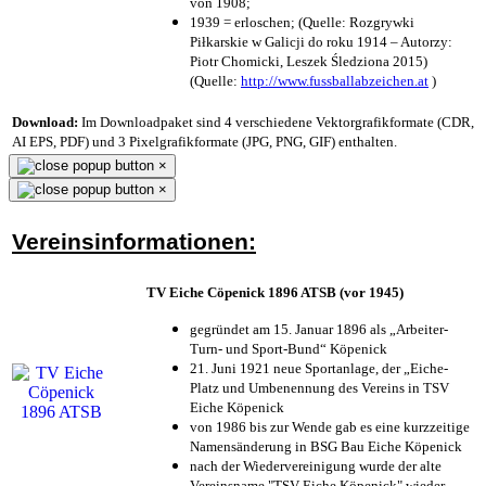
von 1908;
1939 = erloschen; (Quelle: Rozgrywki
Piłkarskie w Galicji do roku 1914 – Autorzy:
Piotr Chomicki, Leszek Śledziona 2015)
(Quelle:
http://www.fussballabzeichen.at
)
Download:
Im Downloadpaket sind 4 verschiedene Vektorgrafikformate (CDR,
AI EPS, PDF) und 3 Pixelgrafikformate (JPG, PNG, GIF) enthalten.
×
×
Vereinsinformationen:
TV Eiche Cöpenick 1896 ATSB (vor 1945)
gegründet am 15. Januar 1896 als „Arbeiter-
Turn- und Sport-Bund“ Köpenick
21. Juni 1921 neue Sportanlage, der „Eiche-
Platz und Umbenennung des Vereins in TSV
Eiche Köpenick
von 1986 bis zur Wende gab es eine kurzzeitige
Namensänderung in BSG Bau Eiche Köpenick
nach der Wiedervereinigung wurde der alte
Vereinsname "TSV Eiche Köpenick" wieder