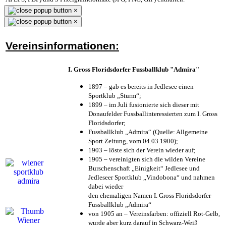
×
×
Vereinsinformationen:
I. Gross Floridsdorfer Fussballklub "Admira"
1897 – gab es bereits in Jedlesee einen
Sportklub „Sturm“;
1899 – im Juli fusionierte sich dieser mit
Donaufelder Fussballinteressierten zum I. Gross
Floridsdorfer
;
Fussballklub „Admira“ (Quelle: Allgemeine
Sport Zeitung, vom 04.03.1900);
1903 – löste sich der Verein wieder auf;
1905 – vereinigten sich die wilden Vereine
Burschenschaft „Einigkeit“ Jedlesee und
Jedleseer Sportklub „Vindobona“ und nahmen
dabei wieder
den ehemaligen Namen I. Gross Floridsdorfer
Fussballklub „Admira“
von 1905 an – Vereinsfarben: offiziell Rot-Gelb,
wurde aber kurz darauf in Schwarz-Weiß