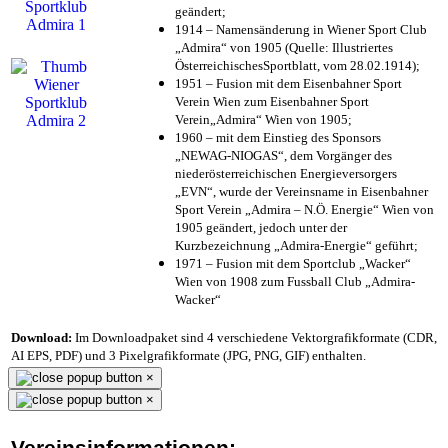
geändert;
1914 – Namensänderung in Wiener Sport Club
„Admira“ von 1905 (Quelle: Illustriertes
ÖsterreichischesSportblatt, vom 28.02.1914);
1951 – Fusion mit dem Eisenbahner Sport
Verein Wien zum Eisenbahner Sport
Verein„Admira“ Wien von 1905;
1960 – mit dem Einstieg des Sponsors
„NEWAG-NIOGAS“, dem Vorgänger des
niederösterreichischen Energieversorgers
„EVN“, wurde der Vereinsname in Eisenbahner
Sport Verein „Admira – N.Ö. Energie“ Wien von
1905 geändert, jedoch unter der
Kurzbezeichnung „Admira-Energie“ geführt;
1971 – Fusion mit dem Sportclub „Wacker“
Wien von 1908 zum Fussball Club „Admira-
Wacker“
Download:
Im Downloadpaket sind 4 verschiedene Vektorgrafikformate (CDR,
AI EPS, PDF) und 3 Pixelgrafikformate (JPG, PNG, GIF) enthalten.
×
×
Vereinsinformationen: