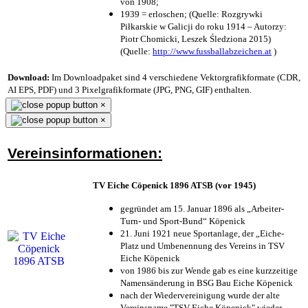
von 1908;
1939 = erloschen; (Quelle: Rozgrywki
Piłkarskie w Galicji do roku 1914 – Autorzy:
Piotr Chomicki, Leszek Śledziona 2015)
(Quelle:
http://www.fussballabzeichen.at
)
Download:
Im Downloadpaket sind 4 verschiedene Vektorgrafikformate (CDR,
AI EPS, PDF) und 3 Pixelgrafikformate (JPG, PNG, GIF) enthalten.
×
×
Vereinsinformationen:
TV Eiche Cöpenick 1896 ATSB (vor 1945)
gegründet am 15. Januar 1896 als „Arbeiter-
Turn- und Sport-Bund“ Köpenick
21. Juni 1921 neue Sportanlage, der „Eiche-
Platz und Umbenennung des Vereins in TSV
Eiche Köpenick
von 1986 bis zur Wende gab es eine kurzzeitige
Namensänderung in BSG Bau Eiche Köpenick
nach der Wiedervereinigung wurde der alte
Vereinsname "TSV Eiche Köpenick" wieder