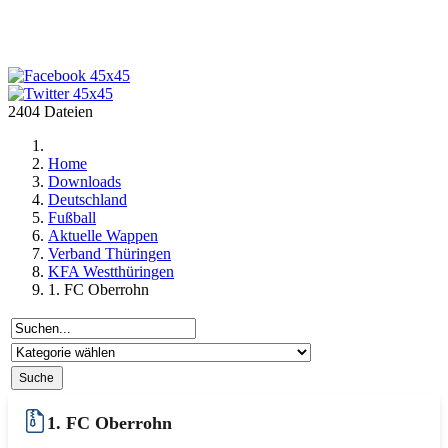
2404 Dateien
Home
Downloads
Deutschland
Fußball
Aktuelle Wappen
Verband Thüringen
KFA Westthüringen
1. FC Oberrohn
1. FC Oberrohn