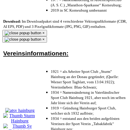
(A. S. C.) „Marathon-Sparkasse“ Korneuburg;
2019 in SC Korneuburg umbenannt
Download:
Im Downloadpaket sind 4 verschiedene Vektorgrafikformate (CDR,
AI EPS, PDF) und 3 Pixelgrafikformate (JPG, PNG, GIF) enthalten.
×
×
Vereinsinformationen:
1921 = als Arbeiter Sport Club „Sturm“
Hainburg an der Donau gegründet; (Quelle:
Wiener Sport Tagblatt, vom 13.04.1922);
Vereinsfarben: Blau-Schwarz;
1934 = Namensänderung in Vaterländischer
Sport Club Hainburg 1921, aber noch im selben
Jahr löste sich der Verein auf;
1919 = Gründung Hainburger Sport Club,
welcher sich 1932 auflöste;
1934 = entstand aus den beiden aufgelösten
Vereinen der Sport Verein „Tabakfabrik“
Hainburg neu;