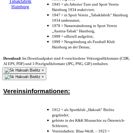
1945 = als Arbeiter Turn und Sport Verein
Hainburg 1934 reaktiviert;
1947 = in Sport Verein „Tabakfabrik“ Hainburg
1934 umbenannt;
1978 = Namensänderung in Sport Verein
„Austria-Tabak“ Hainburg;
1999 = offiziell aufgelöst;
1999 = Neugründung als Fussball Klub
Hainburg an der Donau;
Download:
Im Downloadpaket sind 4 verschiedene Vektorgrafikformate (CDR,
AI EPS, PDF) und 3 Pixelgrafikformate (JPG, PNG, GIF) enthalten.
×
×
Vereinsinformationen:
1912 = als Sportklub „Hakoah“ Bielitz
gegründet;
gehörte in der K&K Monarchie zu Österreich-
Schlesien;
Vereinsfarben: Blau-Weiß; – 1923 =