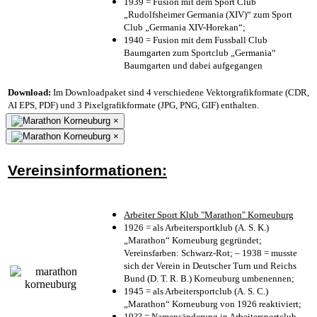
1939 = Fusion mit dem Sport Club
„Rudolfsheimer Germania (XIV)“ zum Sport
Club „Germania XIV-Horekan“;
1940 = Fusion mit dem Fussball Club
Baumgarten zum Sportclub „Germania“
Baumgarten und dabei aufgegangen
Download:
Im Downloadpaket sind 4 verschiedene Vektorgrafikformate (CDR,
AI EPS, PDF) und 3 Pixelgrafikformate (JPG, PNG, GIF) enthalten.
×
×
Vereinsinformationen:
Arbeiter Sport Klub "Marathon" Korneuburg
1926 = als Arbeitersportklub (A. S. K.)
„Marathon“ Korneuburg gegründet;
Vereinsfarben: Schwarz-Rot; – 1938 = musste
sich der Verein in Deutscher Turn und Reichs
Bund (D. T. R. B.) Korneuburg umbenennen;
1945 = als Arbeitersportclub (A. S. C.)
„Marathon“ Korneuburg von 1926 reaktiviert;
19?? = Namensänderung in Arbeitersportclub