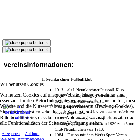
×
×
Vereinsinformationen:
I. Neunkirchner Fußballklub
Wir benutzen Cookies
1913 = als I. Neunkirchner Fussball-Klub
Wir nutzen Cookies auf unserer Website. Einige von ihnen sind
gegründet, kriegsbedingt wieder aufgelöst;
essenziell für den Betrieb der Seite, während andere uns helfen, diese
1925 = Nachfolgeverein als 1.
Website und die Nutzererfahrung zu verbessern (Tracking Cookies).
Arbeitersportverein (A. S. V.) Neunkirchen
Sie können selbst entscheiden, ob Sie die Cookies zulassen möchten.
wieder gegründet;
Bitte beachten Sie, dass bei einer Ablehnung womöglich nicht mehr
1925 = kurz darauf Fusion mit dem Sport Club
alle Funktionalitäten der Seite zur Verfügung stehen.
„Bewegung“ Neunkirchen von 1920 zum Sport
Club Neunkirchen von 1913;
Akzeptieren
Ablehnen
1984 = Fusion mit dem Werks Sport Verein
Weitere Informationen