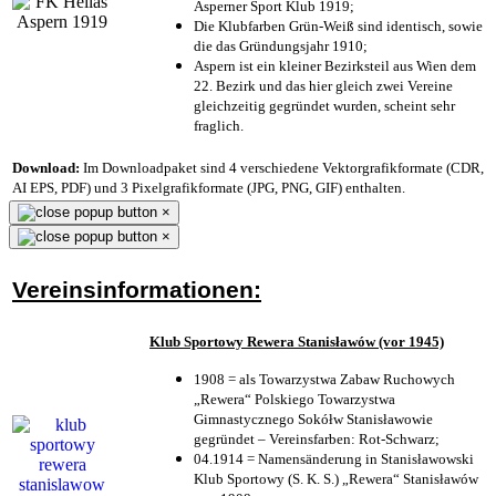
Asperner Sport Klub 1919
;
Die Klubfarben Grün-Weiß sind identisch, sowie
die das Gründungsjahr 1910
;
Aspern ist ein kleiner Bezirksteil aus Wien dem
22. Bezirk und das hier gleich zwei Vereine
gleichzeitig gegründet wurden, scheint sehr
fraglich.
Download:
Im Downloadpaket sind 4 verschiedene Vektorgrafikformate (CDR,
AI EPS, PDF) und 3 Pixelgrafikformate (JPG, PNG, GIF) enthalten.
×
×
Vereinsinformationen:
Klub Sportowy Rewera Stanisławów (vor 1945)
1908 = als Towarzystwa Zabaw Ruchowych
„Rewera“ Polskiego Towarzystwa
Gimnastycznego Sokółw Stanisławowie
gegründet – Vereinsfarben: Rot-Schwarz;
04.1914 = Namensänderung in Stanisławowski
Klub Sportowy (S. K. S.) „Rewera“ Stanisławów