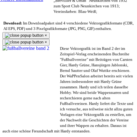
„Brevillier & Urban“ Neunkirchen von 1932
zum Sport Club Neunkirchen von 1913;
Vereinsfarben: Blau-Weiß;
Download:
Im Downloadpaket sind 4 verschiedene Vektorgrafikformate (CDR,
AI EPS, PDF) und 3 Pixelgrafikformate (JPG, PNG, GIF) enthalten.
×
×
Diese Vektorgrafik ist im Band 2 der im
Zeitspiel-Verlag erscheinenden Buchreihe
"Fußballvereine" mit Beiträgen von Carsten
Gier, Hardy Grüne, Hansjürgen Jablonski,
Bernd Sautter und Olaf Wuttke erschienen.
Der WaPPenSalon arbeitet bereits seit vielen
Jahren insbesondere mit Hardy Grüne
zusammen. Hardy und ich teilen dasselbe
Hobby. Wir sind beide Wappennarren und
recherchieren gerne nach alten
Fußballvereinen. Hardy liefert die Texte und
ich versuche, aus teilweise nicht allzu guten
Vorlagen eine Vektorgrafik zu erstellen, um
der Nachwelt die Geschichten der Vereine
und ihrer Wappen zu erhalten. Daraus ist
auch eine schöne Freundschaft mit Hardy entstanden.