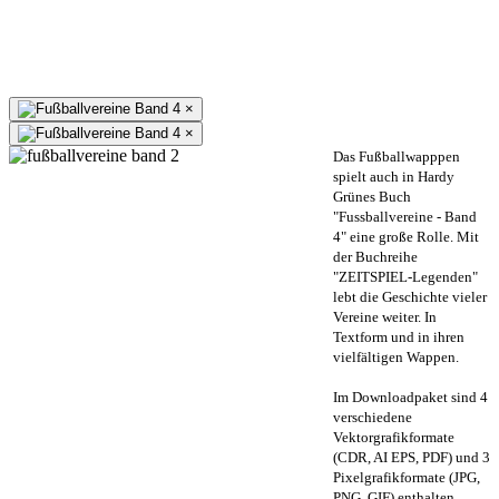
×
×
Das Fußballwapppen
spielt auch in Hardy
Grünes Buch
"Fussballvereine - Band
4" eine große Rolle. Mit
der Buchreihe
"ZEITSPIEL-Legenden"
lebt die Geschichte vieler
Vereine weiter. In
Textform und in ihren
vielfältigen Wappen.
Im Downloadpaket sind 4
verschiedene
Vektorgrafikformate
(CDR, AI EPS, PDF) und 3
Pixelgrafikformate (JPG,
PNG, GIF) enthalten.