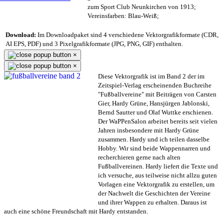
zum Sport Club Neunkirchen von 1913;
Vereinsfarben: Blau-Weiß;
Download:
Im Downloadpaket sind 4 verschiedene Vektorgrafikformate (CDR,
AI EPS, PDF) und 3 Pixelgrafikformate (JPG, PNG, GIF) enthalten.
×
×
Diese Vektorgrafik ist im Band 2 der im
Zeitspiel-Verlag erscheinenden Buchreihe
"Fußballvereine" mit Beiträgen von Carsten
Gier, Hardy Grüne, Hansjürgen Jablonski,
Bernd Sautter und Olaf Wuttke erschienen.
Der WaPPenSalon arbeitet bereits seit vielen
Jahren insbesondere mit Hardy Grüne
zusammen. Hardy und ich teilen dasselbe
Hobby. Wir sind beide Wappennarren und
recherchieren gerne nach alten
Fußballvereinen. Hardy liefert die Texte und
ich versuche, aus teilweise nicht allzu guten
Vorlagen eine Vektorgrafik zu erstellen, um
der Nachwelt die Geschichten der Vereine
und ihrer Wappen zu erhalten. Daraus ist
auch eine schöne Freundschaft mit Hardy entstanden.