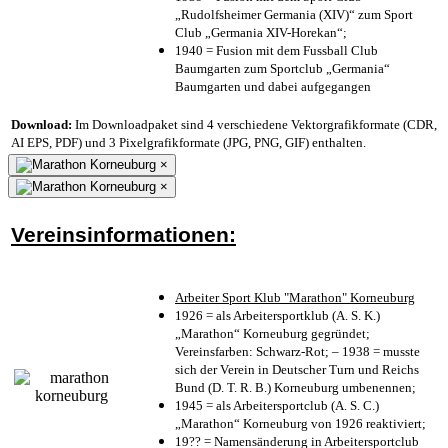
„Rudolfsheimer Germania (XIV)“ zum Sport
Club „Germania XIV-Horekan“;
1940 = Fusion mit dem Fussball Club
Baumgarten zum Sportclub „Germania“
Baumgarten und dabei aufgegangen
Download:
Im Downloadpaket sind 4 verschiedene Vektorgrafikformate (CDR,
AI EPS, PDF) und 3 Pixelgrafikformate (JPG, PNG, GIF) enthalten.
×
×
Vereinsinformationen:
Arbeiter Sport Klub "Marathon" Korneuburg
1926 = als Arbeitersportklub (A. S. K.)
„Marathon“ Korneuburg gegründet;
Vereinsfarben: Schwarz-Rot; – 1938 = musste
sich der Verein in Deutscher Turn und Reichs
Bund (D. T. R. B.) Korneuburg umbenennen;
1945 = als Arbeitersportclub (A. S. C.)
„Marathon“ Korneuburg von 1926 reaktiviert;
19?? = Namensänderung in Arbeitersportclub