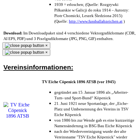
1939 = erloschen; (Quelle: Rozgrywki
Piłkarskie w Galicji do roku 1914 – Autorzy:
Piotr Chomicki, Leszek Śledziona 2015)
(Quelle:
http://www.fussballabzeichen.at
)
Download:
Im Downloadpaket sind 4 verschiedene Vektorgrafikformate (CDR,
AI EPS, PDF) und 3 Pixelgrafikformate (JPG, PNG, GIF) enthalten.
×
×
Vereinsinformationen:
TV Eiche Cöpenick 1896 ATSB (vor 1945)
gegründet am 15. Januar 1896 als „Arbeiter-
Turn- und Sport-Bund“ Köpenick
21. Juni 1921 neue Sportanlage, der „Eiche-
Platz und Umbenennung des Vereins in TSV
Eiche Köpenick
von 1986 bis zur Wende gab es eine kurzzeitige
Namensänderung in BSG Bau Eiche Köpenick
nach der Wiedervereinigung wurde der alte
Vereinsname "TSV Eiche Köpenick" wieder