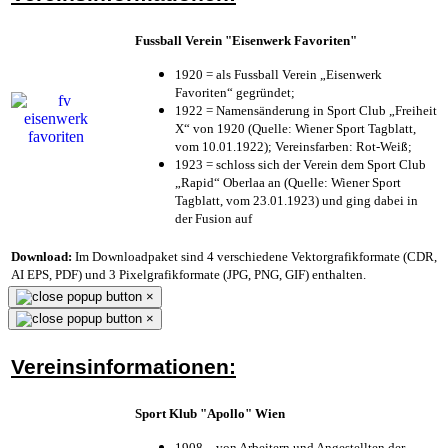
Fussball Verein "Eisenwerk Favoriten"
1920 = als Fussball Verein „Eisenwerk
Favoriten“ gegründet;
1922 = Namensänderung in Sport Club „Freiheit
X“ von 1920 (Quelle: Wiener Sport Tagblatt,
vom 10.01.1922); Vereinsfarben: Rot-Weiß;
1923 = schloss sich der Verein dem Sport Club
„Rapid“ Oberlaa an (Quelle: Wiener Sport
Tagblatt, vom 23.01.1923) und ging dabei in
der Fusion auf
Download:
Im Downloadpaket sind 4 verschiedene Vektorgrafikformate (CDR,
AI EPS, PDF) und 3 Pixelgrafikformate (JPG, PNG, GIF) enthalten.
×
×
Vereinsinformationen:
Sport Klub "Apollo" Wien
1908 – von Arbeitern und Angestellten der