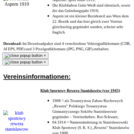
Die Klubfarben Grün-Weiß sind identisch, sowie
die das Gründungsjahr 1910
;
Aspern ist ein kleiner Bezirksteil aus Wien dem
22. Bezirk und das hier gleich zwei Vereine
gleichzeitig gegründet wurden, scheint sehr
fraglich.
Download:
Im Downloadpaket sind 4 verschiedene Vektorgrafikformate (CDR,
AI EPS, PDF) und 3 Pixelgrafikformate (JPG, PNG, GIF) enthalten.
×
×
Vereinsinformationen:
Klub Sportowy Rewera Stanisławów (vor 1945)
1908 = als Towarzystwa Zabaw Ruchowych
„Rewera“ Polskiego Towarzystwa
Gimnastycznego Sokółw Stanisławowie
gegründet – Vereinsfarben: Rot-Schwarz;
04.1914 = Namensänderung in Stanisławowski
Klub Sportowy (S. K. S.) „Rewera“ Stanisławów
von 1908;