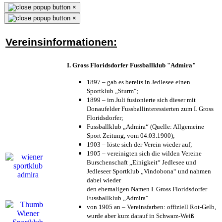
×
×
Vereinsinformationen:
I. Gross Floridsdorfer Fussballklub "Admira"
1897 – gab es bereits in Jedlesee einen
Sportklub „Sturm“;
1899 – im Juli fusionierte sich dieser mit
Donaufelder Fussballinteressierten zum I. Gross
Floridsdorfer
;
Fussballklub „Admira“ (Quelle: Allgemeine
Sport Zeitung, vom 04.03.1900);
1903 – löste sich der Verein wieder auf;
1905 – vereinigten sich die wilden Vereine
Burschenschaft „Einigkeit“ Jedlesee und
Jedleseer Sportklub „Vindobona“ und nahmen
dabei wieder
den ehemaligen Namen I. Gross Floridsdorfer
Fussballklub „Admira“
von 1905 an – Vereinsfarben: offiziell Rot-Gelb,
wurde aber kurz darauf in Schwarz-Weiß