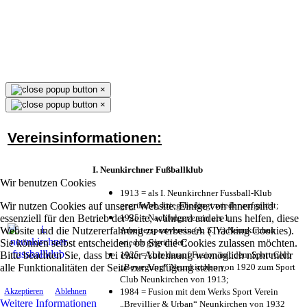
×
×
Vereinsinformationen:
I. Neunkirchner Fußballklub
Wir benutzen Cookies
1913 = als I. Neunkirchner Fussball-Klub
Wir nutzen Cookies auf unserer Website. Einige von ihnen sind
gegründet, kriegsbedingt wieder aufgelöst;
essenziell für den Betrieb der Seite, während andere uns helfen, diese
1925 = Nachfolgeverein als 1.
Website und die Nutzererfahrung zu verbessern (Tracking Cookies).
Arbeitersportverein (A. S. V.) Neunkirchen
Sie können selbst entscheiden, ob Sie die Cookies zulassen möchten.
wieder gegründet;
Bitte beachten Sie, dass bei einer Ablehnung womöglich nicht mehr
1925 = kurz darauf Fusion mit dem Sport Club
alle Funktionalitäten der Seite zur Verfügung stehen.
„Bewegung“ Neunkirchen von 1920 zum Sport
Club Neunkirchen von 1913;
1984 = Fusion mit dem Werks Sport Verein
Akzeptieren
Ablehnen
Weitere Informationen
„Brevillier & Urban“ Neunkirchen von 1932