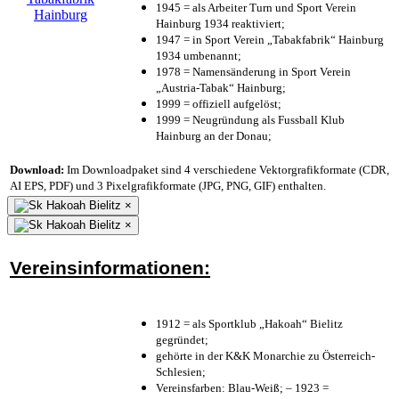
1945 = als Arbeiter Turn und Sport Verein
Hainburg 1934 reaktiviert;
1947 = in Sport Verein „Tabakfabrik“ Hainburg
1934 umbenannt;
1978 = Namensänderung in Sport Verein
„Austria-Tabak“ Hainburg;
1999 = offiziell aufgelöst;
1999 = Neugründung als Fussball Klub
Hainburg an der Donau;
Download:
Im Downloadpaket sind 4 verschiedene Vektorgrafikformate (CDR,
AI EPS, PDF) und 3 Pixelgrafikformate (JPG, PNG, GIF) enthalten.
×
×
Vereinsinformationen:
1912 = als Sportklub „Hakoah“ Bielitz
gegründet;
gehörte in der K&K Monarchie zu Österreich-
Schlesien;
Vereinsfarben: Blau-Weiß; – 1923 =