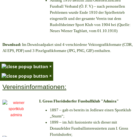
Anfang 1910 Beitritt zum Österreichischen
Fussball Verband (Ö. F. V.) – nach personellen
Problemen wurde Ende 1910 der Spielbetrieb
eingestellt und der gesamte Verein trat dem
Rudolfsheimer Sport Klub von 1904 bei (Quelle:
Neues Wiener Tagblatt, vom 01.10.1910)
Download:
Im Downloadpaket sind 4 verschiedene Vektorgrafikformate (CDR,
AI EPS, PDF) und 3 Pixelgrafikformate (JPG, PNG, GIF) enthalten.
×
×
Vereinsinformationen:
I. Gross Floridsdorfer Fussballklub "Admira"
1897 – gab es bereits in Jedlesee einen Sportklub
„Sturm“;
1899 – im Juli fusionierte sich dieser mit
Donaufelder Fussballinteressierten zum I. Gross
Floridsdorfer
;