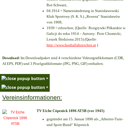
Rot-Schwarz;
04.1914 = Namensänderung in Stanisławowski
Klub Sportowy (S. K. S.) „Rewera“ Stanisławów
von 1908;
1939 = erloschen; (Quelle: Rozgrywki Piłkarskie w
Galicji do roku 1914 – Autorzy: Piotr Chomicki,
Leszek Śledziona 2015) (Quelle:
http://www.fussballabzeichen.at
)
Download:
Im Downloadpaket sind 4 verschiedene Vektorgrafikformate (CDR,
AI EPS, PDF) und 3 Pixelgrafikformate (JPG, PNG, GIF) enthalten.
×
×
Vereinsinformationen:
TV Eiche Cöpenick 1896 ATSB (vor 1945)
gegründet am 15. Januar 1896 als „Arbeiter-Turn-
und Sport-Bund“ Köpenick