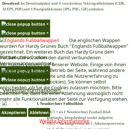
Download:
Im Downloadpaket sind 4 verschiedene Vektorgrafikformate (CDR,
AI EPS, PDF) und 3 Pixelgrafikformate (JPG, PNG, GIF) enthalten.
×
×
Die englischen Wappen
wurden für Hardy Grünes Buch "Englands Fußballwappen"
gezeichnet. Ein weiteres Buch das Hardy Grüne dem
Wir benutzen Cookies
Fußball und vor allem den damit verbundenen
Vereinswappen widmete.
Wir nutzen Cookies auf unserer Website. Einige von ihnen
sind essenziell für den Betrieb der Seite, während andere
×
uns helfen, diese Website und die Nutzererfahrung zu
×
verbessern (Tracking Cookies). Sie können selbst
entscheiden, ob Sie die Cookies zulassen möchten. Bitte
Vereinsinformationen:
beachten Sie, dass bei einer Ablehnung womöglich nicht
mehr alle Funktionalitäten der Seite zur Verfügung stehen.
I. Neunkirchner Fußballklub
1913 = als I. Neunkirchner Fussball-Klub
Akzeptieren
Ablehnen
gegründet, kriegsbedingt wieder aufgelöst;
Weitere Informationen
1925 = Nachfolgeverein als 1. Arbeitersportverein