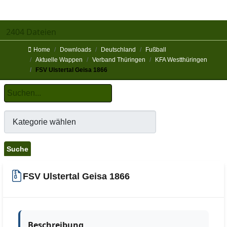
2404 Dateien
Home
Downloads
Deutschland
Fußball
Aktuelle Wappen
Verband Thüringen
KFA Westthüringen
FSV Ulstertal Geisa 1866
FSV Ulstertal Geisa 1866
Beschreibung