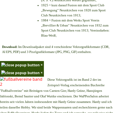
(A. S. V.) Neunkirchen wieder gegründet;
1925 = kurz darauf Fusion mit dem Sport Club
„Bewegung“ Neunkirchen von 1920 zum Sport
Club Neunkirchen von 1913;
1984 = Fusion mit dem Werks Sport Verein
„Brevillier & Urban“ Neunkirchen von 1932 zum
Sport Club Neunkirchen von 1913; Vereinsfarben:
Blau-Weiß;
Download:
Im Downloadpaket sind 4 verschiedene Vektorgrafikformate (CDR,
AI EPS, PDF) und 3 Pixelgrafikformate (JPG, PNG, GIF) enthalten.
×
×
Diese Vektorgrafik ist im Band 2 der im
Zeitspiel-Verlag erscheinenden Buchreihe
"Fußballvereine" mit Beiträgen von Carsten Gier, Hardy Grüne, Hansjürgen
Jablonski, Bernd Sautter und Olaf Wuttke erschienen. Der WaPPenSalon arbeitet
bereits seit vielen Jahren insbesondere mit Hardy Grüne zusammen. Hardy und ich
teilen dasselbe Hobby. Wir sind beide Wappennarren und recherchieren gerne nach
alten Fußballvereinen. Hardy liefert die Texte und ich versuche, aus teilweise nicht