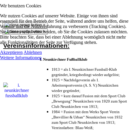
Wir benutzen Cookies
Wir nutzen Cookies auf unserer Website. Einige von ihnen sind
essenziell für den Betrieb der Seite, während andere uns helfen, diese
×
Website und die Nutzererfahrung zu verbessern (Tracking Cookies).
Sie können selbst entscheiden, ob Sie die Cookies zulassen möchten.
×
Bitte beachten Sie, dass bei einer Ablehnung womöglich nicht mehr
alle Funktionalitäten der Seite zur Verfügung stehen.
Vereinsinformationen:
Akzeptieren
Ablehnen
Weitere Informationen
I. Neunkirchner Fußballklub
1913 = als I. Neunkirchner Fussball-Klub
gegründet, kriegsbedingt wieder aufgelöst;
1925 = Nachfolgeverein als 1.
Arbeitersportverein (A. S. V.) Neunkirchen
wieder gegründet;
1925 = kurz darauf Fusion mit dem Sport Club
„Bewegung“ Neunkirchen von 1920 zum Sport
Club Neunkirchen von 1913;
1984 = Fusion mit dem Werks Sport Verein
„Brevillier & Urban“ Neunkirchen von 1932
zum Sport Club Neunkirchen von 1913;
Vereinsfarben: Blau-Weiß;