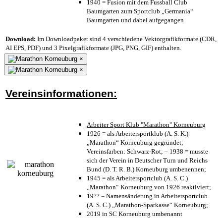
1940 = Fusion mit dem Fussball Club
Baumgarten zum Sportclub „Germania“
Baumgarten und dabei aufgegangen
Download:
Im Downloadpaket sind 4 verschiedene Vektorgrafikformate (CDR,
AI EPS, PDF) und 3 Pixelgrafikformate (JPG, PNG, GIF) enthalten.
×
×
Vereinsinformationen:
Arbeiter Sport Klub "Marathon" Korneuburg
1926 = als Arbeitersportklub (A. S. K.)
„Marathon“ Korneuburg gegründet;
Vereinsfarben: Schwarz-Rot; – 1938 = musste
sich der Verein in Deutscher Turn und Reichs
Bund (D. T. R. B.) Korneuburg umbenennen;
1945 = als Arbeitersportclub (A. S. C.)
„Marathon“ Korneuburg von 1926 reaktiviert;
19?? = Namensänderung in Arbeitersportclub
(A. S. C.) „Marathon-Sparkasse“ Korneuburg;
2019 in SC Korneuburg umbenannt