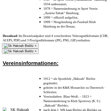
1934 umbenannt;
1978 = Namensänderung in Sport Verein
„Austria-Tabak“ Hainburg;
1999 = offiziell aufgelöst;
1999 = Neugründung als Fussball Klub
Hainburg an der Donau;
Download:
Im Downloadpaket sind 4 verschiedene Vektorgrafikformate (CDR,
AI EPS, PDF) und 3 Pixelgrafikformate (JPG, PNG, GIF) enthalten.
×
×
Vereinsinformationen:
1912 = als Sportklub „Hakoah“ Bielitz
gegründet;
gehörte in der K&K Monarchie zu Österreich-
Schlesien;
Vereinsfarben: Blau-Weiß; – 1923 =
Namensänderung in Klub Sportowy (K. S.)
„Hakoah“ Bielsko;
nach dem 1. WK kam Bielitz als Bielsko zu