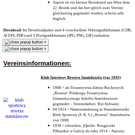
Aspern ist ein kleiner Bezirksteil aus Wien dem
22. Bezirk und das hier gleich zwei Vereine
gleichzeitig gegründet wurden, scheint sehr
fraglich.
Download:
Im Downloadpaket sind 4 verschiedene Vektorgrafikformate (CDR,
AI EPS, PDF) und 3 Pixelgrafikformate (JPG, PNG, GIF) enthalten.
×
×
Vereinsinformationen:
Klub Sportowy Rewera Stanisławów (vor 1945)
1908 = als Towarzystwa Zabaw Ruchowych
„Rewera“ Polskiego Towarzystwa
Gimnastycznego Sokółw Stanisławowie
gegründet – Vereinsfarben: Rot-Schwarz;
04.1914 = Namensänderung in Stanisławowski
Klub Sportowy (S. K. S.) „Rewera“ Stanisławów
von 1908;
1939 = erloschen; (Quelle: Rozgrywki
Piłkarskie w Galicji do roku 1914 – Autorzy: