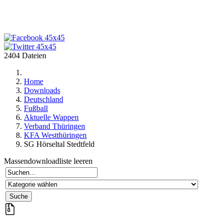
2404 Dateien
Home
Downloads
Deutschland
Fußball
Aktuelle Wappen
Verband Thüringen
KFA Westthüringen
SG Hörseltal Stedtfeld
Massendownloadliste leeren