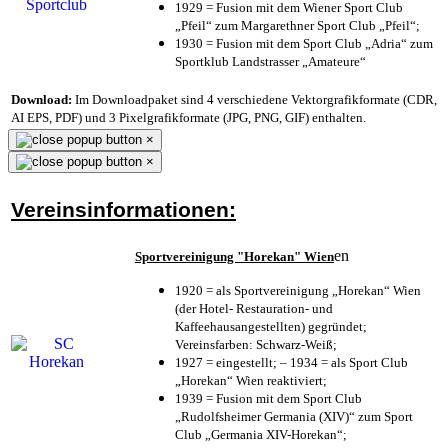
1929 = Fusion mit dem Wiener Sport Club
„Pfeil“ zum Margarethner Sport Club „Pfeil“;
1930 = Fusion mit dem Sport Club „Adria“ zum
Sportklub Landstrasser „Amateure“
Download:
Im Downloadpaket sind 4 verschiedene Vektorgrafikformate (CDR,
AI EPS, PDF) und 3 Pixelgrafikformate (JPG, PNG, GIF) enthalten.
×
×
Vereinsinformationen:
en
Sportvereinigung "Horekan" Wien
1920 = als Sportvereinigung „Horekan“ Wien
(der Hotel- Restauration- und
Kaffeehausangestellten) gegründet;
Vereinsfarben: Schwarz-Weiß;
1927 = eingestellt; – 1934 = als Sport Club
„Horekan“ Wien reaktiviert;
1939 = Fusion mit dem Sport Club
„Rudolfsheimer Germania (XIV)“ zum Sport
Club „Germania XIV-Horekan“;