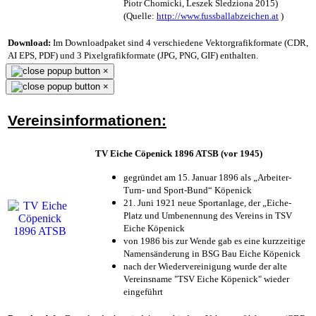
Piotr Chomicki, Leszek Śledziona 2015)
(Quelle:
http://www.fussballabzeichen.at
)
Download:
Im Downloadpaket sind 4 verschiedene Vektorgrafikformate (CDR,
AI EPS, PDF) und 3 Pixelgrafikformate (JPG, PNG, GIF) enthalten.
×
×
Vereinsinformationen:
TV Eiche Cöpenick 1896 ATSB (vor 1945)
gegründet am 15. Januar 1896 als „Arbeiter-
Turn- und Sport-Bund“ Köpenick
21. Juni 1921 neue Sportanlage, der „Eiche-
Platz und Umbenennung des Vereins in TSV
Eiche Köpenick
von 1986 bis zur Wende gab es eine kurzzeitige
Namensänderung in BSG Bau Eiche Köpenick
nach der Wiedervereinigung wurde der alte
Vereinsname "TSV Eiche Köpenick" wieder
eingeführt