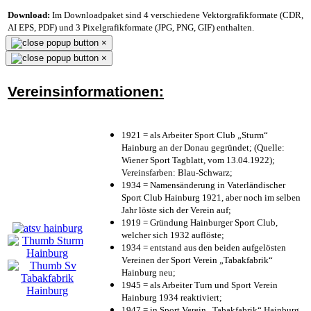
Download:
Im Downloadpaket sind 4 verschiedene Vektorgrafikformate (CDR,
AI EPS, PDF) und 3 Pixelgrafikformate (JPG, PNG, GIF) enthalten.
×
×
Vereinsinformationen:
1921 = als Arbeiter Sport Club „Sturm“
Hainburg an der Donau gegründet; (Quelle:
Wiener Sport Tagblatt, vom 13.04.1922);
Vereinsfarben: Blau-Schwarz;
1934 = Namensänderung in Vaterländischer
Sport Club Hainburg 1921, aber noch im selben
Jahr löste sich der Verein auf;
1919 = Gründung Hainburger Sport Club,
welcher sich 1932 auflöste;
1934 = entstand aus den beiden aufgelösten
Vereinen der Sport Verein „Tabakfabrik“
Hainburg neu;
1945 = als Arbeiter Turn und Sport Verein
Hainburg 1934 reaktiviert;
1947 = in Sport Verein „Tabakfabrik“ Hainburg