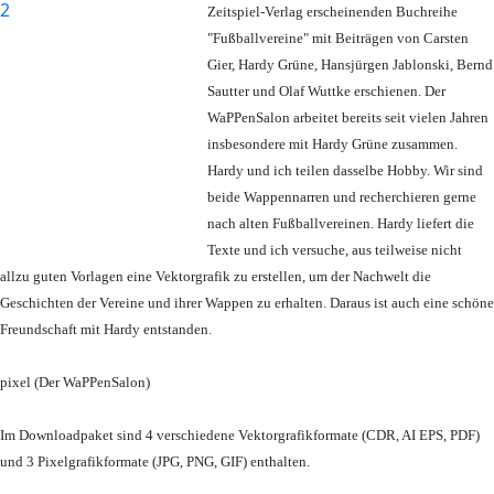
Zeitspiel-Verlag erscheinenden Buchreihe
"Fußballvereine" mit Beiträgen von Carsten
Gier, Hardy Grüne, Hansjürgen Jablonski, Bernd
Sautter und Olaf Wuttke erschienen. Der
WaPPenSalon arbeitet bereits seit vielen Jahren
insbesondere mit Hardy Grüne zusammen.
Hardy und ich teilen dasselbe Hobby. Wir sind
beide Wappennarren und recherchieren gerne
nach alten Fußballvereinen. Hardy liefert die
Texte und ich versuche, aus teilweise nicht
allzu guten Vorlagen eine Vektorgrafik zu erstellen, um der Nachwelt die
Geschichten der Vereine und ihrer Wappen zu erhalten. Daraus ist auch eine schöne
Freundschaft mit Hardy entstanden.
pixel (Der WaPPenSalon)
Im Downloadpaket sind 4 verschiedene Vektorgrafikformate (CDR, AI EPS, PDF)
und 3 Pixelgrafikformate (JPG, PNG, GIF) enthalten.