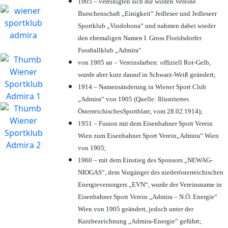
1905 – vereinigten sich die wilden Vereine
Burschenschaft „Einigkeit“ Jedlesee und Jedleseer
Sportklub „Vindobona“ und nahmen dabei wieder
den ehemaligen Namen I. Gross Floridsdorfer
Fussballklub „Admira“
von 1905 an – Vereinsfarben: offiziell Rot-Gelb,
wurde aber kurz darauf in Schwarz-Weiß geändert;
1914 – Namensänderung in Wiener Sport Club
„Admira“ von 1905 (Quelle: Illustriertes
ÖsterreichischesSportblatt, vom 28.02.1914);
1951 – Fusion mit dem Eisenbahner Sport Verein
Wien zum Eisenbahner Sport Verein„Admira“ Wien
von 1905;
1960 – mit dem Einstieg des Sponsors „NEWAG-
NIOGAS“, dem Vorgänger des niederösterreichischen
Energieversorgers „EVN“, wurde der Vereinsname in
Eisenbahner Sport Verein „Admira – N.Ö. Energie“
Wien von 1905 geändert, jedoch unter der
Kurzbezeichnung „Admira-Energie“ geführt;