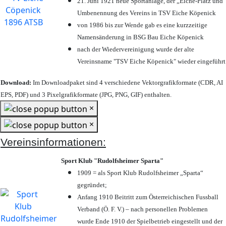
21. Juni 1921 neue Sportanlage, der „Eiche-Platz und
Umbenennung des Vereins in TSV Eiche Köpenick
von 1986 bis zur Wende gab es eine kurzzeitige
Namensänderung in BSG Bau Eiche Köpenick
nach der Wiedervereinigung wurde der alte
Vereinsname "TSV Eiche Köpenick" wieder eingeführt
Download:
Im Downloadpaket sind 4 verschiedene Vektorgrafikformate (CDR, AI
EPS, PDF) und 3 Pixelgrafikformate (JPG, PNG, GIF) enthalten.
×
×
Vereinsinformationen:
Sport Klub "Rudolfsheimer Sparta"
1909 = als Sport Klub Rudolfsheimer „Sparta“
gegründet;
Anfang 1910 Beitritt zum Österreichischen Fussball
Verband (Ö. F. V.) – nach personellen Problemen
wurde Ende 1910 der Spielbetrieb eingestellt und der