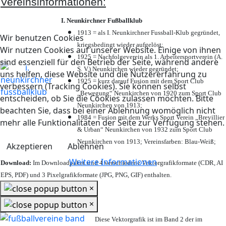
Vereinsinformationen:
I. Neunkirchner Fußballklub
1913 = als I. Neunkirchner Fussball-Klub gegründet,
Wir benutzen Cookies
kriegsbedingt wieder aufgelöst;
Wir nutzen Cookies auf unserer Website. Einige von ihnen
1925 = Nachfolgeverein als 1. Arbeitersportverein (A.
sind essenziell für den Betrieb der Seite, während andere
S. V.) Neunkirchen wieder gegründet;
uns helfen, diese Website und die Nutzererfahrung zu
1925 = kurz darauf Fusion mit dem Sport Club
verbessern (Tracking Cookies). Sie können selbst
„Bewegung“ Neunkirchen von 1920 zum Sport Club
entscheiden, ob Sie die Cookies zulassen möchten. Bitte
Neunkirchen von 1913;
beachten Sie, dass bei einer Ablehnung womöglich nicht
1984 = Fusion mit dem Werks Sport Verein „Brevillier
mehr alle Funktionalitäten der Seite zur Verfügung stehen.
& Urban“ Neunkirchen von 1932 zum Sport Club
Neunkirchen von 1913; Vereinsfarben: Blau-Weiß;
Akzeptieren
Ablehnen
Weitere Informationen
Download:
Im Downloadpaket sind 4 verschiedene Vektorgrafikformate (CDR, AI
EPS, PDF) und 3 Pixelgrafikformate (JPG, PNG, GIF) enthalten.
×
×
Diese Vektorgrafik ist im Band 2 der im