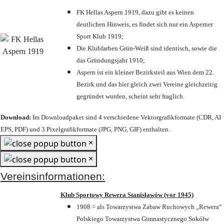
FK Hellas Aspern 1919, dazu gibt es keinen
deutlichen Hinweis, es findet sich nur ein Asperner
Sport Klub 1919
;
Die Klubfarben Grün-Weiß sind identisch, sowie die
das Gründungsjahr 1910
;
Aspern ist ein kleiner Bezirksteil aus Wien dem 22.
Bezirk und das hier gleich zwei Vereine gleichzeitig
gegründet wurden, scheint sehr fraglich.
Download:
Im Downloadpaket sind 4 verschiedene Vektorgrafikformate (CDR, AI
EPS, PDF) und 3 Pixelgrafikformate (JPG, PNG, GIF) enthalten.
×
×
Vereinsinformationen:
Klub Sportowy Rewera Stanisławów (vor 1945)
1908 = als Towarzystwa Zabaw Ruchowych „Rewera“
Polskiego Towarzystwa Gimnastycznego Sokółw