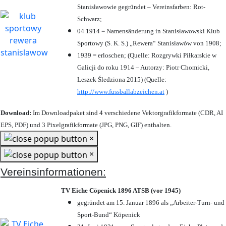
Stanisławowie gegründet – Vereinsfarben: Rot-
Schwarz;
04.1914 = Namensänderung in Stanisławowski Klub
Sportowy (S. K. S.) „Rewera“ Stanisławów von 1908;
1939 = erloschen; (Quelle: Rozgrywki Piłkarskie w
Galicji do roku 1914 – Autorzy: Piotr Chomicki,
Leszek Śledziona 2015) (Quelle:
http://www.fussballabzeichen.at
)
Download:
Im Downloadpaket sind 4 verschiedene Vektorgrafikformate (CDR, AI
EPS, PDF) und 3 Pixelgrafikformate (JPG, PNG, GIF) enthalten.
×
×
Vereinsinformationen:
TV Eiche Cöpenick 1896 ATSB (vor 1945)
gegründet am 15. Januar 1896 als „Arbeiter-Turn- und
Sport-Bund“ Köpenick