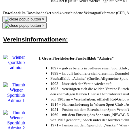
1904 bei (Quelle: Neues Wiener Tagblatt, vom 01
Download:
Im Downloadpaket sind 4 verschiedene Vektorgrafikformate (CDR, AI 
×
×
Vereinsinformationen:
I. Gross Floridsdorfer Fussballklub "Admira"
1897 – gab es bereits in Jedlesee einen Sportklub
1899 – im Juli fusionierte sich dieser mit Donaufel
Fussballklub „Admira“ (Quelle: Allgemeine Sport
1903 – löste sich der Verein wieder auf;
1905 – vereinigten sich die wilden Vereine Bursc
den ehemaligen Namen I. Gross Floridsdorfer Fus
von 1905 an – Vereinsfarben: offiziell Rot-Gelb, 
1914 – Namensänderung in Wiener Sport Club „Admi
1951 – Fusion mit dem Eisenbahner Sport Verein
1960 – mit dem Einstieg des Sponsors „NEWAG-NI
von 1905 geändert, jedoch unter der Kurzbezeich
1971 – Fusion mit dem Sportclub „Wacker“ Wien