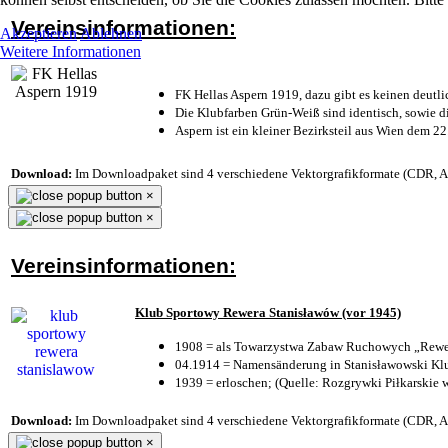
Vereinsinformationen:
Akzeptieren
Ablehnen
Weitere Informationen
FK Hellas Aspern 1919, dazu gibt es keinen deutli
Die Klubfarben Grün-Weiß sind identisch, sowie 
Aspern ist ein kleiner Bezirksteil aus Wien dem 22
Download:
Im Downloadpaket sind 4 verschiedene Vektorgrafikformate (CDR, AI 
×
×
Vereinsinformationen:
Klub Sportowy Rewera Stanisławów (vor 1945)
1908 = als Towarzystwa Zabaw Ruchowych „Rewer
04.1914 = Namensänderung in Stanisławowski Klu
1939 = erloschen; (Quelle: Rozgrywki Piłkarskie 
Download:
Im Downloadpaket sind 4 verschiedene Vektorgrafikformate (CDR, AI 
×