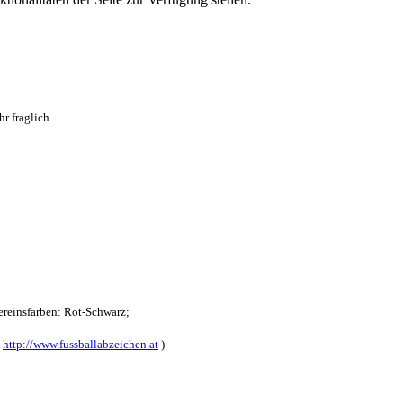
r fraglich.
reinsfarben: Rot-Schwarz;
:
http://www.fussballabzeichen.at
)