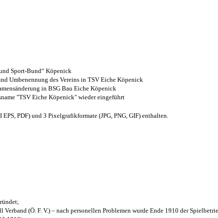
- und Sport-Bund“ Köpenick
z und Umbenennung des Vereins in TSV Eiche Köpenick
 Namensänderung in BSG Bau Eiche Köpenick
nsname "TSV Eiche Köpenick" wieder eingeführt
EPS, PDF) und 3 Pixelgrafikformate (JPG, PNG, GIF) enthalten.
ründet;
l Verband (Ö. F. V.) – nach personellen Problemen wurde Ende 1910 der Spielbetri