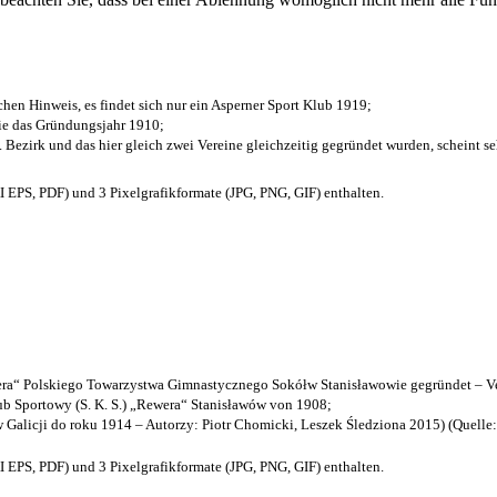
chen Hinweis, es findet sich nur ein Asperner Sport Klub 1919
;
die das Gründungsjahr 1910
;
. Bezirk und das hier gleich zwei Vereine gleichzeitig gegründet wurden, scheint seh
EPS, PDF) und 3 Pixelgrafikformate (JPG, PNG, GIF) enthalten.
a“ Polskiego Towarzystwa Gimnastycznego Sokółw Stanisławowie gegründet – Ve
b Sportowy (S. K. S.) „Rewera“ Stanisławów von 1908;
w Galicji do roku 1914 – Autorzy: Piotr Chomicki, Leszek Śledziona 2015) (Quelle
EPS, PDF) und 3 Pixelgrafikformate (JPG, PNG, GIF) enthalten.