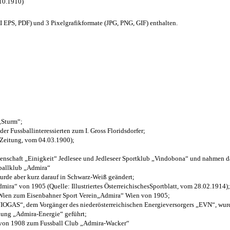
.10.1910)
EPS, PDF) und 3 Pixelgrafikformate (JPG, PNG, GIF) enthalten.
 „Sturm“;
der Fussballinteressierten zum I. Gross Floridsdorfer
;
 Zeitung, vom 04.03.1900);
henschaft „Einigkeit“ Jedlesee und Jedleseer Sportklub „Vindobona“ und nahmen d
sballklub „Admira“
wurde aber kurz darauf in Schwarz-Weiß geändert;
ra“ von 1905 (Quelle: Illustriertes ÖsterreichischesSportblatt, vom 28.02.1914);
 Wien zum Eisenbahner Sport Verein„Admira“ Wien von 1905;
OGAS“, dem Vorgänger des niederösterreichischen Energieversorgers „EVN“, wurde
nung „Admira-Energie“ geführt;
 von 1908 zum Fussball Club „Admira-Wacker“