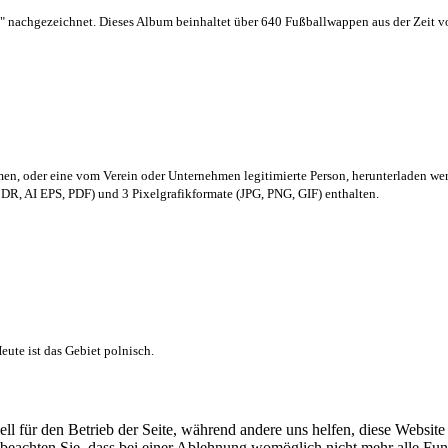
 nachgezeichnet. Dieses Album beinhaltet über 640 Fußballwappen aus der Zeit 
men,
oder eine vom Verein oder Unternehmen legitimierte Person,
herunterladen we
R, AI EPS, PDF) und 3 Pixelgrafikformate (JPG, PNG, GIF) enthalten.
ute ist das Gebiet polnisch.
ell für den Betrieb der Seite, während andere uns helfen, diese Websit
 beachten Sie, dass bei einer Ablehnung womöglich nicht mehr alle Funk