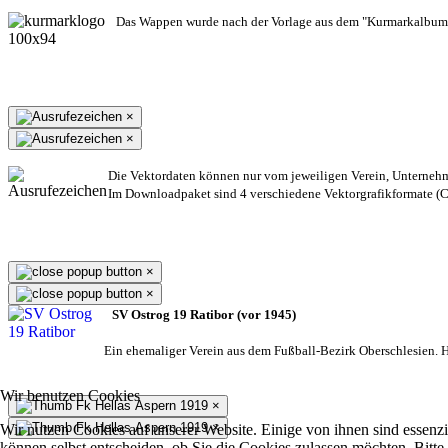
Das Wappen wurde nach der Vorlage aus dem "Kurmarkalbum"
×
×
Die Vektordaten können nur vom jeweiligen Verein, Unterneh
Im Downloadpaket sind 4 verschiedene Vektorgrafikformate (CD
×
×
SV Ostrog 19 Ratibor (vor 1945)
Ein ehemaliger Verein aus dem Fußball-Bezirk Oberschlesien. He
Wir benutzen Cookies
×
×
Wir nutzen Cookies auf unserer Website. Einige von ihnen sind essenzi
können selbst entscheiden, ob Sie die Cookies zulassen möchten. Bitte