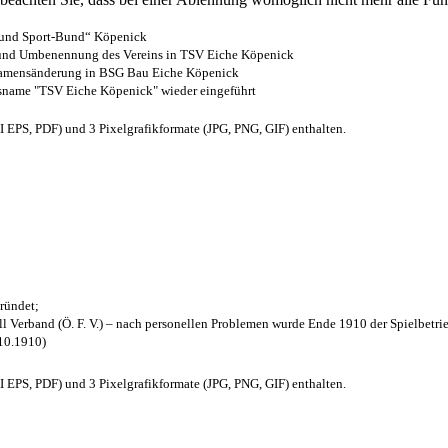
- und Sport-Bund“ Köpenick
z und Umbenennung des Vereins in TSV Eiche Köpenick
 Namensänderung in BSG Bau Eiche Köpenick
nsname "TSV Eiche Köpenick" wieder eingeführt
EPS, PDF) und 3 Pixelgrafikformate (JPG, PNG, GIF) enthalten.
ründet;
l Verband (Ö. F. V.) – nach personellen Problemen wurde Ende 1910 der Spielbetri
.10.1910)
EPS, PDF) und 3 Pixelgrafikformate (JPG, PNG, GIF) enthalten.