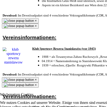
Die Klubfarben Grün-Weiß sind identisch, sowie 
Aspern ist ein kleiner Bezirksteil aus Wien dem 22
Download:
Im Downloadpaket sind 4 verschiedene Vektorgrafikformate (CDR, AI 
×
×
Vereinsinformationen:
Klub Sportowy Rewera Stanisławów (vor 1945)
1908 = als Towarzystwa Zabaw Ruchowych „Rewer
04.1914 = Namensänderung in Stanisławowski Klu
1939 = erloschen; (Quelle: Rozgrywki Piłkarskie 
Download:
Im Downloadpaket sind 4 verschiedene Vektorgrafikformate (CDR, AI 
×
×
Wir benutzen Cookies
Vereinsinformationen:
Wir nutzen Cookies auf unserer Website. Einige von ihnen sind essenzi
können selbst entscheiden, ob Sie die Cookies zulassen möchten. Bitte