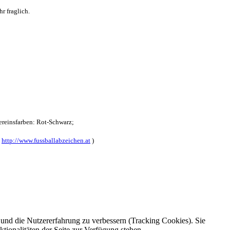
r fraglich.
reinsfarben: Rot-Schwarz;
:
http://www.fussballabzeichen.at
)
e und die Nutzererfahrung zu verbessern (Tracking Cookies). Sie
tionalitäten der Seite zur Verfügung stehen.