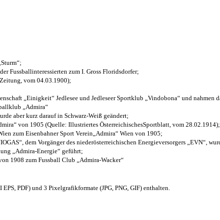
 „Sturm“;
der Fussballinteressierten zum I. Gross Floridsdorfer
;
 Zeitung, vom 04.03.1900);
henschaft „Einigkeit“ Jedlesee und Jedleseer Sportklub „Vindobona“ und nahmen d
sballklub „Admira“
wurde aber kurz darauf in Schwarz-Weiß geändert;
ra“ von 1905 (Quelle: Illustriertes ÖsterreichischesSportblatt, vom 28.02.1914);
 Wien zum Eisenbahner Sport Verein„Admira“ Wien von 1905;
OGAS“, dem Vorgänger des niederösterreichischen Energieversorgers „EVN“, wurde
nung „Admira-Energie“ geführt;
 von 1908 zum Fussball Club „Admira-Wacker“
EPS, PDF) und 3 Pixelgrafikformate (JPG, PNG, GIF) enthalten.