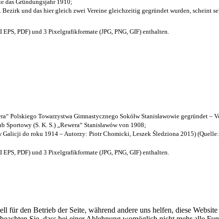
die das Gründungsjahr 1910
;
. Bezirk und das hier gleich zwei Vereine gleichzeitig gegründet wurden, scheint seh
EPS, PDF) und 3 Pixelgrafikformate (JPG, PNG, GIF) enthalten.
a“ Polskiego Towarzystwa Gimnastycznego Sokółw Stanisławowie gegründet – Ve
b Sportowy (S. K. S.) „Rewera“ Stanisławów von 1908;
w Galicji do roku 1914 – Autorzy: Piotr Chomicki, Leszek Śledziona 2015) (Quelle
EPS, PDF) und 3 Pixelgrafikformate (JPG, PNG, GIF) enthalten.
ell für den Betrieb der Seite, während andere uns helfen, diese Websit
 beachten Sie, dass bei einer Ablehnung womöglich nicht mehr alle Funk