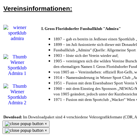
Vereinsinformationen:
I. Gross Floridsdorfer Fussballklub "Admira"
1897 – gab es bereits in Jedlesee einen Sportklub
1899 – im Juli fusionierte sich dieser mit Donaufel
Fussballklub „Admira“ (Quelle: Allgemeine Sport
1903 – löste sich der Verein wieder auf;
1905 – vereinigten sich die wilden Vereine Bursc
den ehemaligen Namen I. Gross Floridsdorfer Fus
von 1905 an – Vereinsfarben: offiziell Rot-Gelb, 
1914 – Namensänderung in Wiener Sport Club „Admi
1951 – Fusion mit dem Eisenbahner Sport Verein
1960 – mit dem Einstieg des Sponsors „NEWAG-NI
von 1905 geändert, jedoch unter der Kurzbezeich
1971 – Fusion mit dem Sportclub „Wacker“ Wien
Download:
Im Downloadpaket sind 4 verschiedene Vektorgrafikformate (CDR, AI 
×
×