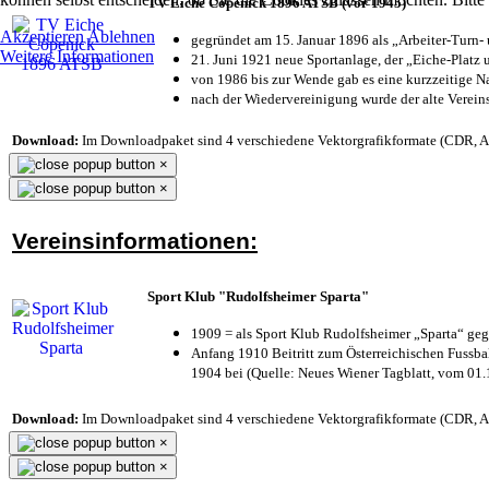
TV Eiche Cöpenick 1896 ATSB (vor 1945)
Akzeptieren
Ablehnen
gegründet am 15. Januar 1896 als „Arbeiter-Turn
Weitere Informationen
21. Juni 1921 neue Sportanlage, der „Eiche-Plat
von 1986 bis zur Wende gab es eine kurzzeitige
nach der Wiedervereinigung wurde der alte Verei
Download:
Im Downloadpaket sind 4 verschiedene Vektorgrafikformate (CDR, AI 
×
×
Vereinsinformationen:
Sport Klub "Rudolfsheimer Sparta"
1909 = als Sport Klub Rudolfsheimer „Sparta“ geg
Anfang 1910 Beitritt zum Österreichischen Fussbal
1904 bei (Quelle: Neues Wiener Tagblatt, vom 01
Download:
Im Downloadpaket sind 4 verschiedene Vektorgrafikformate (CDR, AI 
×
×