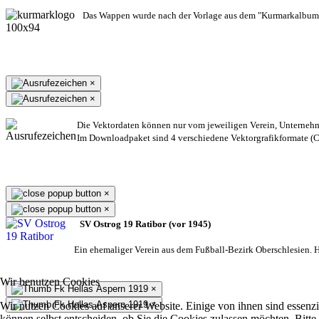
Das Wappen wurde nach der Vorlage aus dem "Kurmarkalbum"
×
×
Die Vektordaten können nur vom jeweiligen Verein, Unterneh
Im Downloadpaket sind 4 verschiedene Vektorgrafikformate (CD
×
×
SV Ostrog 19 Ratibor (vor 1945)
Ein ehemaliger Verein aus dem Fußball-Bezirk Oberschlesien. He
Wir benutzen Cookies
×
×
Wir nutzen Cookies auf unserer Website. Einige von ihnen sind essenzi
können selbst entscheiden, ob Sie die Cookies zulassen möchten. Bitte