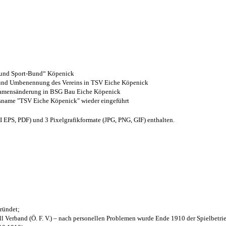
- und Sport-Bund“ Köpenick
z und Umbenennung des Vereins in TSV Eiche Köpenick
 Namensänderung in BSG Bau Eiche Köpenick
nsname "TSV Eiche Köpenick" wieder eingeführt
EPS, PDF) und 3 Pixelgrafikformate (JPG, PNG, GIF) enthalten.
ründet;
l Verband (Ö. F. V.) – nach personellen Problemen wurde Ende 1910 der Spielbetri