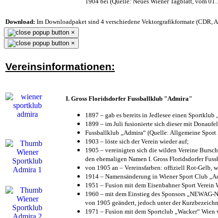
1904 bei (Quelle: Neues Wiener Tagblatt, vom 01
Download:
Im Downloadpaket sind 4 verschiedene Vektorgrafikformate (CDR, AI 
×
×
Vereinsinformationen:
I. Gross Floridsdorfer Fussballklub "Admira"
1897 – gab es bereits in Jedlesee einen Sportklub
1899 – im Juli fusionierte sich dieser mit Donaufel
Fussballklub „Admira“ (Quelle: Allgemeine Sport
1903 – löste sich der Verein wieder auf;
1905 – vereinigten sich die wilden Vereine Bursc
den ehemaligen Namen I. Gross Floridsdorfer Fus
von 1905 an – Vereinsfarben: offiziell Rot-Gelb, 
1914 – Namensänderung in Wiener Sport Club „Admi
1951 – Fusion mit dem Eisenbahner Sport Verein
1960 – mit dem Einstieg des Sponsors „NEWAG-NI
von 1905 geändert, jedoch unter der Kurzbezeich
1971 – Fusion mit dem Sportclub „Wacker“ Wien