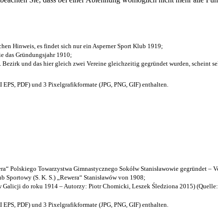
chen Hinweis, es findet sich nur ein Asperner Sport Klub 1919
;
die das Gründungsjahr 1910
;
. Bezirk und das hier gleich zwei Vereine gleichzeitig gegründet wurden, scheint seh
EPS, PDF) und 3 Pixelgrafikformate (JPG, PNG, GIF) enthalten.
a“ Polskiego Towarzystwa Gimnastycznego Sokółw Stanisławowie gegründet – Ve
b Sportowy (S. K. S.) „Rewera“ Stanisławów von 1908;
w Galicji do roku 1914 – Autorzy: Piotr Chomicki, Leszek Śledziona 2015) (Quelle
EPS, PDF) und 3 Pixelgrafikformate (JPG, PNG, GIF) enthalten.