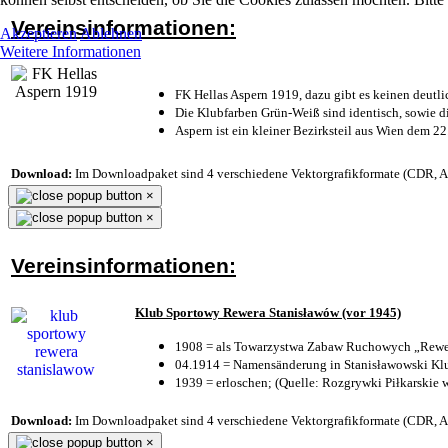
Vereinsinformationen:
Akzeptieren
Ablehnen
Weitere Informationen
FK Hellas Aspern 1919, dazu gibt es keinen deutli
Die Klubfarben Grün-Weiß sind identisch, sowie 
Aspern ist ein kleiner Bezirksteil aus Wien dem 22
Download:
Im Downloadpaket sind 4 verschiedene Vektorgrafikformate (CDR, AI 
×
×
Vereinsinformationen:
Klub Sportowy Rewera Stanisławów (vor 1945)
1908 = als Towarzystwa Zabaw Ruchowych „Rewer
04.1914 = Namensänderung in Stanisławowski Klu
1939 = erloschen; (Quelle: Rozgrywki Piłkarskie 
Download:
Im Downloadpaket sind 4 verschiedene Vektorgrafikformate (CDR, AI 
×