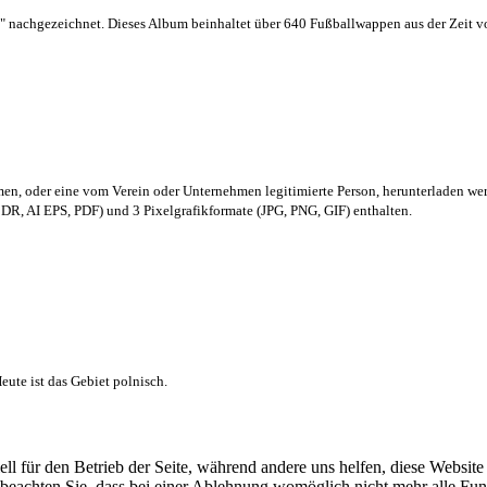
 nachgezeichnet. Dieses Album beinhaltet über 640 Fußballwappen aus der Zeit 
men,
oder eine vom Verein oder Unternehmen legitimierte Person,
herunterladen we
R, AI EPS, PDF) und 3 Pixelgrafikformate (JPG, PNG, GIF) enthalten.
ute ist das Gebiet polnisch.
ell für den Betrieb der Seite, während andere uns helfen, diese Websit
 beachten Sie, dass bei einer Ablehnung womöglich nicht mehr alle Funk