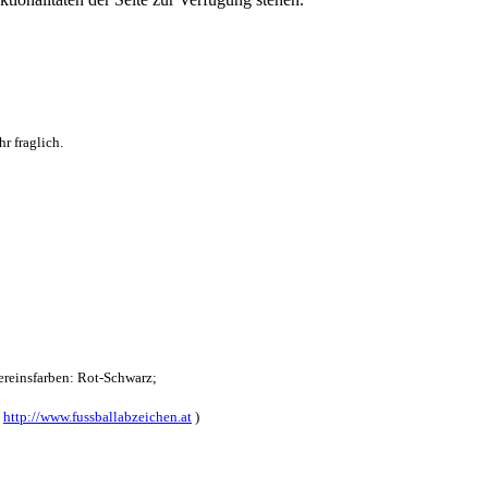
r fraglich.
reinsfarben: Rot-Schwarz;
:
http://www.fussballabzeichen.at
)