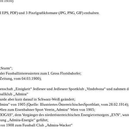
.10.1910)
EPS, PDF) und 3 Pixelgrafikformate (JPG, PNG, GIF) enthalten.
 „Sturm“;
der Fussballinteressierten zum I. Gross Floridsdorfer
;
 Zeitung, vom 04.03.1900);
henschaft „Einigkeit“ Jedlesee und Jedleseer Sportklub „Vindobona“ und nahmen d
sballklub „Admira“
wurde aber kurz darauf in Schwarz-Weiß geändert;
ra“ von 1905 (Quelle: Illustriertes ÖsterreichischesSportblatt, vom 28.02.1914);
 Wien zum Eisenbahner Sport Verein„Admira“ Wien von 1905;
OGAS“, dem Vorgänger des niederösterreichischen Energieversorgers „EVN“, wurde
nung „Admira-Energie“ geführt;
 von 1908 zum Fussball Club „Admira-Wacker“