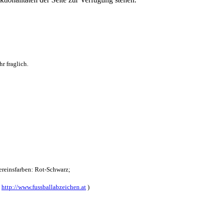
r fraglich.
reinsfarben: Rot-Schwarz;
:
http://www.fussballabzeichen.at
)