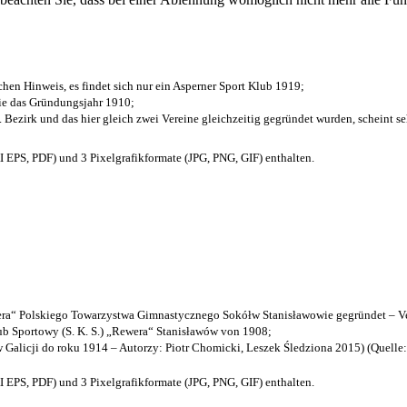
chen Hinweis, es findet sich nur ein Asperner Sport Klub 1919
;
die das Gründungsjahr 1910
;
. Bezirk und das hier gleich zwei Vereine gleichzeitig gegründet wurden, scheint seh
EPS, PDF) und 3 Pixelgrafikformate (JPG, PNG, GIF) enthalten.
a“ Polskiego Towarzystwa Gimnastycznego Sokółw Stanisławowie gegründet – Ve
b Sportowy (S. K. S.) „Rewera“ Stanisławów von 1908;
w Galicji do roku 1914 – Autorzy: Piotr Chomicki, Leszek Śledziona 2015) (Quelle
EPS, PDF) und 3 Pixelgrafikformate (JPG, PNG, GIF) enthalten.