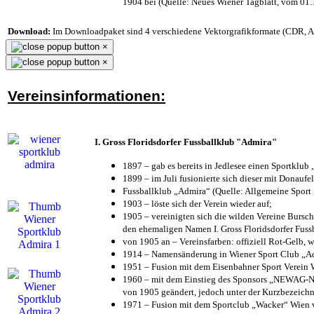
1904 bei (Quelle: Neues Wiener Tagblatt, vom 01
Download:
Im Downloadpaket sind 4 verschiedene Vektorgrafikformate (CDR, AI 
×
×
Vereinsinformationen:
I. Gross Floridsdorfer Fussballklub "Admira"
1897 – gab es bereits in Jedlesee einen Sportklub
1899 – im Juli fusionierte sich dieser mit Donaufel
Fussballklub „Admira“ (Quelle: Allgemeine Sport
1903 – löste sich der Verein wieder auf;
1905 – vereinigten sich die wilden Vereine Bursc
den ehemaligen Namen I. Gross Floridsdorfer Fus
von 1905 an – Vereinsfarben: offiziell Rot-Gelb, 
1914 – Namensänderung in Wiener Sport Club „Admi
1951 – Fusion mit dem Eisenbahner Sport Verein
1960 – mit dem Einstieg des Sponsors „NEWAG-NI
von 1905 geändert, jedoch unter der Kurzbezeich
1971 – Fusion mit dem Sportclub „Wacker“ Wien