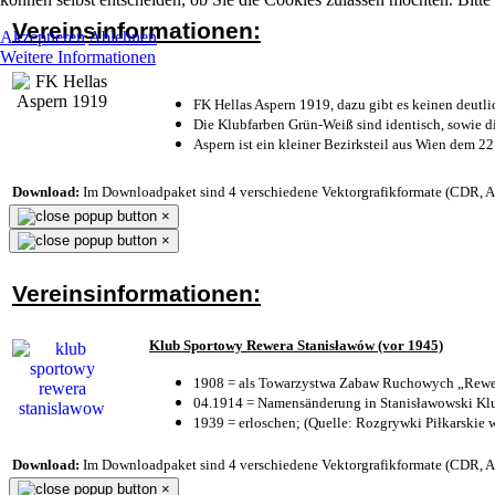
Vereinsinformationen:
Akzeptieren
Ablehnen
Weitere Informationen
FK Hellas Aspern 1919, dazu gibt es keinen deutli
Die Klubfarben Grün-Weiß sind identisch, sowie 
Aspern ist ein kleiner Bezirksteil aus Wien dem 22
Download:
Im Downloadpaket sind 4 verschiedene Vektorgrafikformate (CDR, AI 
×
×
Vereinsinformationen:
Klub Sportowy Rewera Stanisławów (vor 1945)
1908 = als Towarzystwa Zabaw Ruchowych „Rewer
04.1914 = Namensänderung in Stanisławowski Klu
1939 = erloschen; (Quelle: Rozgrywki Piłkarskie 
Download:
Im Downloadpaket sind 4 verschiedene Vektorgrafikformate (CDR, AI 
×