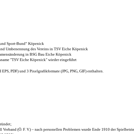
- und Sport-Bund“ Köpenick
z und Umbenennung des Vereins in TSV Eiche Köpenick
 Namensänderung in BSG Bau Eiche Köpenick
nsname "TSV Eiche Köpenick" wieder eingeführt
EPS, PDF) und 3 Pixelgrafikformate (JPG, PNG, GIF) enthalten.
ründet;
l Verband (Ö. F. V.) – nach personellen Problemen wurde Ende 1910 der Spielbetri