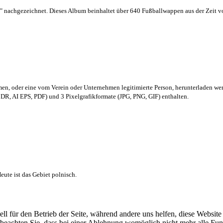
 nachgezeichnet. Dieses Album beinhaltet über 640 Fußballwappen aus der Zeit 
men,
oder eine vom Verein oder Unternehmen legitimierte Person,
herunterladen we
R, AI EPS, PDF) und 3 Pixelgrafikformate (JPG, PNG, GIF) enthalten.
ute ist das Gebiet polnisch.
ell für den Betrieb der Seite, während andere uns helfen, diese Websit
 beachten Sie, dass bei einer Ablehnung womöglich nicht mehr alle Funk