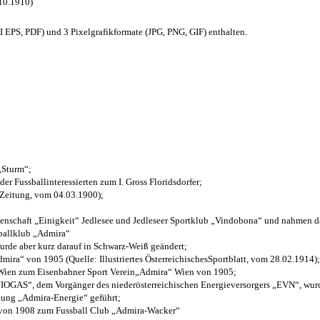
.10.1910)
EPS, PDF) und 3 Pixelgrafikformate (JPG, PNG, GIF) enthalten.
 „Sturm“;
der Fussballinteressierten zum I. Gross Floridsdorfer
;
 Zeitung, vom 04.03.1900);
henschaft „Einigkeit“ Jedlesee und Jedleseer Sportklub „Vindobona“ und nahmen d
sballklub „Admira“
wurde aber kurz darauf in Schwarz-Weiß geändert;
ra“ von 1905 (Quelle: Illustriertes ÖsterreichischesSportblatt, vom 28.02.1914);
 Wien zum Eisenbahner Sport Verein„Admira“ Wien von 1905;
OGAS“, dem Vorgänger des niederösterreichischen Energieversorgers „EVN“, wurde
nung „Admira-Energie“ geführt;
 von 1908 zum Fussball Club „Admira-Wacker“