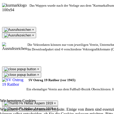
Das Wappen wurde nach der Vorlage aus dem "Kurmarkalbum"
×
×
Die Vektordaten können nur vom jeweiligen Verein, Unterneh
Im Downloadpaket sind 4 verschiedene Vektorgrafikformate (CD
×
×
SV Ostrog 19 Ratibor (vor 1945)
Ein ehemaliger Verein aus dem Fußball-Bezirk Oberschlesien. He
Wir benutzen Cookies
×
×
Wir nutzen Cookies auf unserer Website. Einige von ihnen sind essenzi
können selbst entscheiden, ob Sie die Cookies zulassen möchten. Bitte