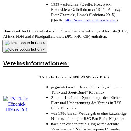
1939 = erloschen; (Quelle: Rozgrywki
Piłkarskie w Galicji do roku 1914 – Autorzy:
Piotr Chomicki, Leszek Śledziona 2015)
(Quelle:
http://www.fussballabzeichen.at
)
Download:
Im Downloadpaket sind 4 verschiedene Vektorgrafikformate (CDR,
AI EPS, PDF) und 3 Pixelgrafikformate (JPG, PNG, GIF) enthalten.
×
×
Vereinsinformationen:
TV Eiche Cöpenick 1896 ATSB (vor 1945)
gegründet am 15. Januar 1896 als „Arbeiter-
Turn- und Sport-Bund“ Köpenick
21. Juni 1921 neue Sportanlage, der „Eiche-
Platz und Umbenennung des Vereins in TSV
Eiche Köpenick
von 1986 bis zur Wende gab es eine kurzzeitige
Namensänderung in BSG Bau Eiche Köpenick
nach der Wiedervereinigung wurde der alte
Vereinsname "TSV Eiche Köpenick" wieder