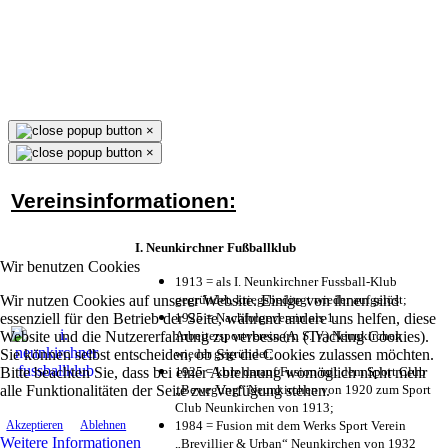
×
×
Vereinsinformationen:
I. Neunkirchner Fußballklub
Wir benutzen Cookies
1913 = als I. Neunkirchner Fussball-Klub
Wir nutzen Cookies auf unserer Website. Einige von ihnen sind
gegründet, kriegsbedingt wieder aufgelöst;
essenziell für den Betrieb der Seite, während andere uns helfen, diese
1925 = Nachfolgeverein als 1.
Website und die Nutzererfahrung zu verbessern (Tracking Cookies).
Arbeitersportverein (A. S. V.) Neunkirchen
Sie können selbst entscheiden, ob Sie die Cookies zulassen möchten.
wieder gegründet;
Bitte beachten Sie, dass bei einer Ablehnung womöglich nicht mehr
1925 = kurz darauf Fusion mit dem Sport Club
alle Funktionalitäten der Seite zur Verfügung stehen.
„Bewegung“ Neunkirchen von 1920 zum Sport
Club Neunkirchen von 1913;
1984 = Fusion mit dem Werks Sport Verein
Akzeptieren
Ablehnen
Weitere Informationen
„Brevillier & Urban“ Neunkirchen von 1932