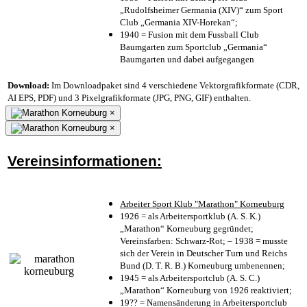
„Rudolfsheimer Germania (XIV)“ zum Sport
Club „Germania XIV-Horekan“;
1940 = Fusion mit dem Fussball Club
Baumgarten zum Sportclub „Germania“
Baumgarten und dabei aufgegangen
Download:
Im Downloadpaket sind 4 verschiedene Vektorgrafikformate (CDR,
AI EPS, PDF) und 3 Pixelgrafikformate (JPG, PNG, GIF) enthalten.
×
×
Vereinsinformationen:
Arbeiter Sport Klub "Marathon" Korneuburg
1926 = als Arbeitersportklub (A. S. K.)
„Marathon“ Korneuburg gegründet;
Vereinsfarben: Schwarz-Rot; – 1938 = musste
sich der Verein in Deutscher Turn und Reichs
Bund (D. T. R. B.) Korneuburg umbenennen;
1945 = als Arbeitersportclub (A. S. C.)
„Marathon“ Korneuburg von 1926 reaktiviert;
19?? = Namensänderung in Arbeitersportclub