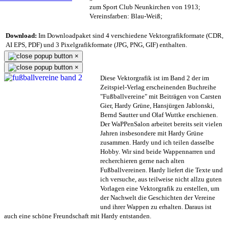
zum Sport Club Neunkirchen von 1913;
Vereinsfarben: Blau-Weiß;
Download:
Im Downloadpaket sind 4 verschiedene Vektorgrafikformate (CDR,
AI EPS, PDF) und 3 Pixelgrafikformate (JPG, PNG, GIF) enthalten.
×
×
Diese Vektorgrafik ist im Band 2 der im
Zeitspiel-Verlag erscheinenden Buchreihe
"Fußballvereine" mit Beiträgen von Carsten
Gier, Hardy Grüne, Hansjürgen Jablonski,
Bernd Sautter und Olaf Wuttke erschienen.
Der WaPPenSalon arbeitet bereits seit vielen
Jahren insbesondere mit Hardy Grüne
zusammen. Hardy und ich teilen dasselbe
Hobby. Wir sind beide Wappennarren und
recherchieren gerne nach alten
Fußballvereinen. Hardy liefert die Texte und
ich versuche, aus teilweise nicht allzu guten
Vorlagen eine Vektorgrafik zu erstellen, um
der Nachwelt die Geschichten der Vereine
und ihrer Wappen zu erhalten. Daraus ist
auch eine schöne Freundschaft mit Hardy entstanden.