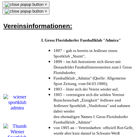
×
×
Vereinsinformationen:
I. Gross Floridsdorfer Fussballklub "Admira"
1897 – gab es bereits in Jedlesee einen
Sportklub „Sturm“;
1899 – im Juli fusionierte sich dieser mit
Donaufelder Fussballinteressierten zum I. Gross
Floridsdorfer
;
Fussballklub „Admira“ (Quelle: Allgemeine
Sport Zeitung, vom 04.03.1900);
1903 – löste sich der Verein wieder auf;
1905 – vereinigten sich die wilden Vereine
Burschenschaft „Einigkeit“ Jedlesee und
Jedleseer Sportklub „Vindobona“ und nahmen
dabei wieder
den ehemaligen Namen I. Gross Floridsdorfer
Fussballklub „Admira“
von 1905 an – Vereinsfarben: offiziell Rot-Gelb,
wurde aber kurz darauf in Schwarz-Weiß