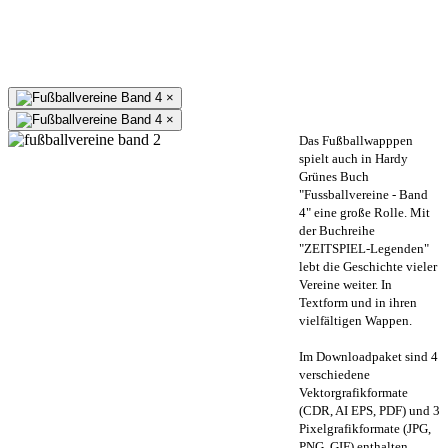
×
×
Das Fußballwapppen
spielt auch in Hardy
Grünes Buch
"Fussballvereine - Band
4" eine große Rolle. Mit
der Buchreihe
"ZEITSPIEL-Legenden"
lebt die Geschichte vieler
Vereine weiter. In
Textform und in ihren
vielfältigen Wappen.
Im Downloadpaket sind 4
verschiedene
Vektorgrafikformate
(CDR, AI EPS, PDF) und 3
Pixelgrafikformate (JPG,
PNG, GIF) enthalten.