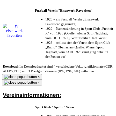
Fussball Verein "Eisenwerk Favoriten"
1920 = als Fussball Verein „Eisenwerk
Favoriten“ gegründet;
1922 = Namensänderung in Sport Club „Freiheit
X“ von 1920 (Quelle: Wiener Sport Tagblatt,
vom 10.01.1922); Vereinsfarben: Rot-Weiß;
1923 = schloss sich der Verein dem Sport Club
„Rapid“ Oberlaa an (Quelle: Wiener Sport
Tagblatt, vom 23.01.1923) und ging dabei in
der Fusion auf
Download:
Im Downloadpaket sind 4 verschiedene Vektorgrafikformate (CDR,
AI EPS, PDF) und 3 Pixelgrafikformate (JPG, PNG, GIF) enthalten.
×
×
Vereinsinformationen:
Sport Klub "Apollo" Wien
1908 – von Arbeitern und Angestellten der