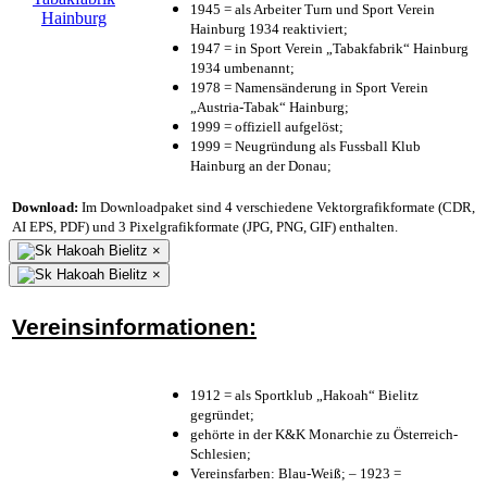
1945 = als Arbeiter Turn und Sport Verein
Hainburg 1934 reaktiviert;
1947 = in Sport Verein „Tabakfabrik“ Hainburg
1934 umbenannt;
1978 = Namensänderung in Sport Verein
„Austria-Tabak“ Hainburg;
1999 = offiziell aufgelöst;
1999 = Neugründung als Fussball Klub
Hainburg an der Donau;
Download:
Im Downloadpaket sind 4 verschiedene Vektorgrafikformate (CDR,
AI EPS, PDF) und 3 Pixelgrafikformate (JPG, PNG, GIF) enthalten.
×
×
Vereinsinformationen:
1912 = als Sportklub „Hakoah“ Bielitz
gegründet;
gehörte in der K&K Monarchie zu Österreich-
Schlesien;
Vereinsfarben: Blau-Weiß; – 1923 =