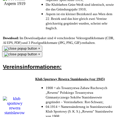
Die Klubfarben Grün-Weiß sind identisch, sowie
die das Gründungsjahr 1910
;
Aspern ist ein kleiner Bezirksteil aus Wien dem
22. Bezirk und das hier gleich zwei Vereine
gleichzeitig gegründet wurden, scheint sehr
fraglich.
Download:
Im Downloadpaket sind 4 verschiedene Vektorgrafikformate (CDR,
AI EPS, PDF) und 3 Pixelgrafikformate (JPG, PNG, GIF) enthalten.
×
×
Vereinsinformationen:
Klub Sportowy Rewera Stanisławów (vor 1945)
1908 = als Towarzystwa Zabaw Ruchowych
„Rewera“ Polskiego Towarzystwa
Gimnastycznego Sokółw Stanisławowie
gegründet – Vereinsfarben: Rot-Schwarz;
04.1914 = Namensänderung in Stanisławowski
Klub Sportowy (S. K. S.) „Rewera“ Stanisławów
von 1908;