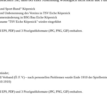
- und Sport-Bund“ Köpenick
z und Umbenennung des Vereins in TSV Eiche Köpenick
 Namensänderung in BSG Bau Eiche Köpenick
nsname "TSV Eiche Köpenick" wieder eingeführt
EPS, PDF) und 3 Pixelgrafikformate (JPG, PNG, GIF) enthalten.
ründet;
l Verband (Ö. F. V.) – nach personellen Problemen wurde Ende 1910 der Spielbetri
.10.1910)
EPS, PDF) und 3 Pixelgrafikformate (JPG, PNG, GIF) enthalten.