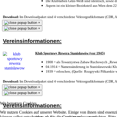
Die Klubfarben Grün-Weiß sind identisch, sowie 
Aspern ist ein kleiner Bezirksteil aus Wien dem 22
Download:
Im Downloadpaket sind 4 verschiedene Vektorgrafikformate (CDR, AI 
×
×
Vereinsinformationen:
Klub Sportowy Rewera Stanisławów (vor 1945)
1908 = als Towarzystwa Zabaw Ruchowych „Rewer
04.1914 = Namensänderung in Stanisławowski Klu
1939 = erloschen; (Quelle: Rozgrywki Piłkarskie 
Download:
Im Downloadpaket sind 4 verschiedene Vektorgrafikformate (CDR, AI 
×
×
Wir benutzen Cookies
Vereinsinformationen:
Wir nutzen Cookies auf unserer Website. Einige von ihnen sind essenzi
können selbst entscheiden, ob Sie die Cookies zulassen möchten. Bitte