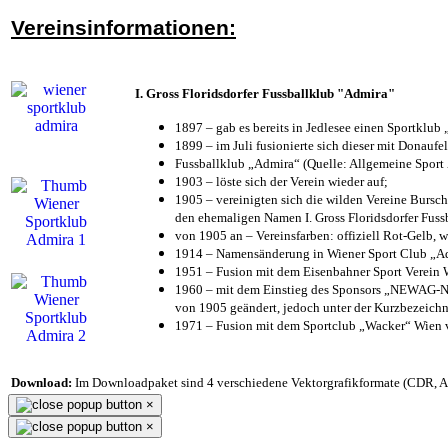
Vereinsinformationen:
I. Gross Floridsdorfer Fussballklub "Admira"
1897 – gab es bereits in Jedlesee einen Sportklub
1899 – im Juli fusionierte sich dieser mit Donaufel
Fussballklub „Admira“ (Quelle: Allgemeine Sport
1903 – löste sich der Verein wieder auf;
1905 – vereinigten sich die wilden Vereine Bursc
den ehemaligen Namen I. Gross Floridsdorfer Fus
von 1905 an – Vereinsfarben: offiziell Rot-Gelb, 
1914 – Namensänderung in Wiener Sport Club „Admi
1951 – Fusion mit dem Eisenbahner Sport Verein
1960 – mit dem Einstieg des Sponsors „NEWAG-NI
von 1905 geändert, jedoch unter der Kurzbezeich
1971 – Fusion mit dem Sportclub „Wacker“ Wien
Download:
Im Downloadpaket sind 4 verschiedene Vektorgrafikformate (CDR, AI 
×
×