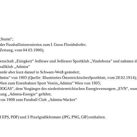
 „Sturm“;
der Fussballinteressierten zum I. Gross Floridsdorfer
;
 Zeitung, vom 04.03.1900);
henschaft „Einigkeit“ Jedlesee und Jedleseer Sportklub „Vindobona“ und nahmen d
sballklub „Admira“
wurde aber kurz darauf in Schwarz-Weiß geändert;
ra“ von 1905 (Quelle: Illustriertes ÖsterreichischesSportblatt, vom 28.02.1914);
 Wien zum Eisenbahner Sport Verein„Admira“ Wien von 1905;
OGAS“, dem Vorgänger des niederösterreichischen Energieversorgers „EVN“, wurde
nung „Admira-Energie“ geführt;
 von 1908 zum Fussball Club „Admira-Wacker“
EPS, PDF) und 3 Pixelgrafikformate (JPG, PNG, GIF) enthalten.