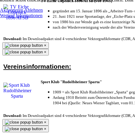
TV Eiche Cöpenick 1896 ATSB (vor 1945)
Akzeptieren
Ablehnen
gegründet am 15. Januar 1896 als „Arbeiter-Turn
Weitere Informationen
21. Juni 1921 neue Sportanlage, der „Eiche-Plat
von 1986 bis zur Wende gab es eine kurzzeitige
nach der Wiedervereinigung wurde der alte Verei
Download:
Im Downloadpaket sind 4 verschiedene Vektorgrafikformate (CDR, AI 
×
×
Vereinsinformationen:
Sport Klub "Rudolfsheimer Sparta"
1909 = als Sport Klub Rudolfsheimer „Sparta“ geg
Anfang 1910 Beitritt zum Österreichischen Fussbal
1904 bei (Quelle: Neues Wiener Tagblatt, vom 01
Download:
Im Downloadpaket sind 4 verschiedene Vektorgrafikformate (CDR, AI 
×
×