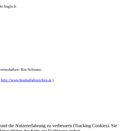
r fraglich.
reinsfarben: Rot-Schwarz;
:
http://www.fussballabzeichen.at
)
e und die Nutzererfahrung zu verbessern (Tracking Cookies). Sie
tionalitäten der Seite zur Verfügung stehen.