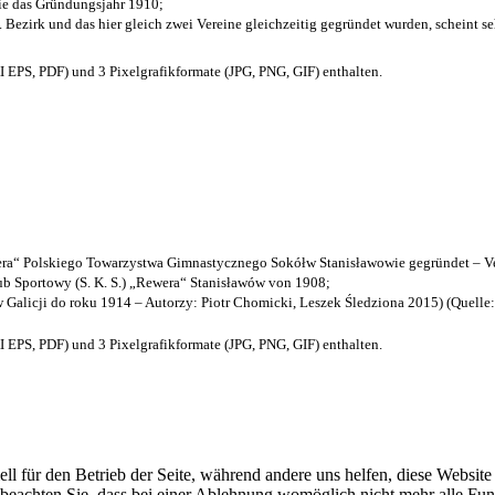
die das Gründungsjahr 1910
;
. Bezirk und das hier gleich zwei Vereine gleichzeitig gegründet wurden, scheint seh
EPS, PDF) und 3 Pixelgrafikformate (JPG, PNG, GIF) enthalten.
a“ Polskiego Towarzystwa Gimnastycznego Sokółw Stanisławowie gegründet – Ve
b Sportowy (S. K. S.) „Rewera“ Stanisławów von 1908;
w Galicji do roku 1914 – Autorzy: Piotr Chomicki, Leszek Śledziona 2015) (Quelle
EPS, PDF) und 3 Pixelgrafikformate (JPG, PNG, GIF) enthalten.
ell für den Betrieb der Seite, während andere uns helfen, diese Websit
 beachten Sie, dass bei einer Ablehnung womöglich nicht mehr alle Funk