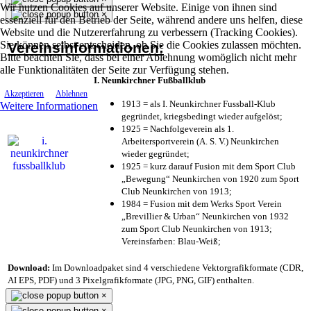
Wir nutzen Cookies auf unserer Website. Einige von ihnen sind
×
essenziell für den Betrieb der Seite, während andere uns helfen, diese
Website und die Nutzererfahrung zu verbessern (Tracking Cookies).
Sie können selbst entscheiden, ob Sie die Cookies zulassen möchten.
Vereinsinformationen:
Bitte beachten Sie, dass bei einer Ablehnung womöglich nicht mehr
alle Funktionalitäten der Seite zur Verfügung stehen.
I. Neunkirchner Fußballklub
Akzeptieren
Ablehnen
1913 = als I. Neunkirchner Fussball-Klub
Weitere Informationen
gegründet, kriegsbedingt wieder aufgelöst;
1925 = Nachfolgeverein als 1.
Arbeitersportverein (A. S. V.) Neunkirchen
wieder gegründet;
1925 = kurz darauf Fusion mit dem Sport Club
„Bewegung“ Neunkirchen von 1920 zum Sport
Club Neunkirchen von 1913;
1984 = Fusion mit dem Werks Sport Verein
„Brevillier & Urban“ Neunkirchen von 1932
zum Sport Club Neunkirchen von 1913;
Vereinsfarben: Blau-Weiß;
Download:
Im Downloadpaket sind 4 verschiedene Vektorgrafikformate (CDR,
AI EPS, PDF) und 3 Pixelgrafikformate (JPG, PNG, GIF) enthalten.
×
×