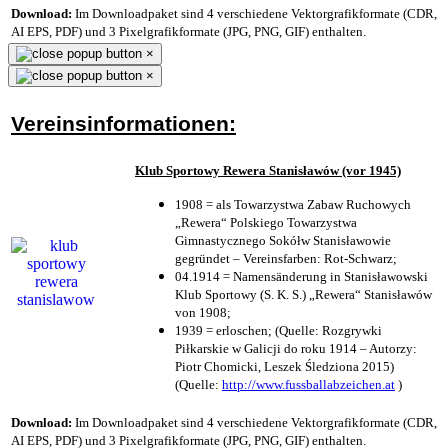
Download:
Im Downloadpaket sind 4 verschiedene Vektorgrafikformate (CDR,
AI EPS, PDF) und 3 Pixelgrafikformate (JPG, PNG, GIF) enthalten.
×
×
Vereinsinformationen:
Klub Sportowy Rewera Stanisławów (vor 1945)
1908 = als Towarzystwa Zabaw Ruchowych
„Rewera“ Polskiego Towarzystwa
Gimnastycznego Sokółw Stanisławowie
gegründet – Vereinsfarben: Rot-Schwarz;
04.1914 = Namensänderung in Stanisławowski
Klub Sportowy (S. K. S.) „Rewera“ Stanisławów
von 1908;
1939 = erloschen; (Quelle: Rozgrywki
Piłkarskie w Galicji do roku 1914 – Autorzy:
Piotr Chomicki, Leszek Śledziona 2015)
(Quelle:
http://www.fussballabzeichen.at
)
Download:
Im Downloadpaket sind 4 verschiedene Vektorgrafikformate (CDR,
AI EPS, PDF) und 3 Pixelgrafikformate (JPG, PNG, GIF) enthalten.