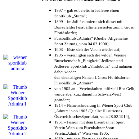
1897 – gab es bereits in Jedlesee einen
Sportklub „Sturm“;
1899 – im Juli fusionierte sich dieser mit
Donaufelder Fussballinteressierten zum I. Gross
Floridsdorfer
;
Fussballklub „Admira“ (Quelle: Allgemeine
Sport Zeitung, vom 04.03.1900);
1903 – löste sich der Verein wieder auf;
1905 – vereinigten sich die wilden Vereine
Burschenschaft „Einigkeit“ Jedlesee und
Jedleseer Sportklub „Vindobona“ und nahmen
dabei wieder
den ehemaligen Namen I. Gross Floridsdorfer
Fussballklub „Admira“
von 1905 an – Vereinsfarben: offiziell Rot-Gelb,
wurde aber kurz darauf in Schwarz-Weiß
geändert;
1914 – Namensänderung in Wiener Sport Club
„Admira“ von 1905 (Quelle: Illustriertes
ÖsterreichischesSportblatt, vom 28.02.1914);
1951 – Fusion mit dem Eisenbahner Sport
Verein Wien zum Eisenbahner Sport
Verein„Admira“ Wien von 1905;
1960 – mit dem Einstieg des Sponsors