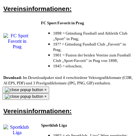
Vereinsinformationen:
FC Sport Favorit in Prag
1898 = Gründung Fussball und Athletik Club
„Sport“ in Prag;
19?? = Gründung Fussball Club „Favorit“ in
Prag;
1901 = Fusion der beiden Vereine zum Fussball
Club „Sport-Favorit“ in Prag von 1898;
1945 = erloschen;
Download:
Im Downloadpaket sind 4 verschiedene Vektorgrafikformate (CDR,
AI EPS, PDF) und 3 Pixelgrafikformate (JPG, PNG, GIF) enthalten.
×
×
Vereinsinformationen:
Sportklub Liga
1902 = als Sportklub „Liga“ Wien gegründet;