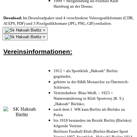
1999 = Neugründung als Fussball Klub
Hainburg an der Donau;
Download:
Im Downloadpaket sind 4 verschiedene Vektorgrafikformate (CDR,
AI EPS, PDF) und 3 Pixelgrafikformate (JPG, PNG, GIF) enthalten.
×
×
Vereinsinformationen:
1912 = als Sportklub „Hakoah“ Bielitz
gegründet;
gehörte in der K&K Monarchie zu Österreich-
Schlesien;
Vereinsfarben: Blau-Weiß; – 1923 =
Namensänderung in Klub Sportowy (K. S.)
„Hakoah“ Bielsko;
nach dem 1. WK kam Bielitz als Bielsko zu
Polen
bis 1918 bestanden im Bezirk Bielitz (Bielsko)
folgende Vereine:
Bielitzer Fussball Klub (Bielitz-Bialaer Sport
Verein) 1907, Sportklub „Hakoah“ Bielitz 1914,