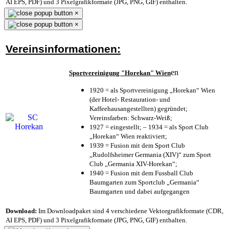
AI EPS, PDF) und 3 Pixelgrafikformate (JPG, PNG, GIF) enthalten.
×
×
Vereinsinformationen:
en
Sportvereinigung "Horekan" Wien
1920 = als Sportvereinigung „Horekan“ Wien
(der Hotel- Restauration- und
Kaffeehausangestellten) gegründet;
Vereinsfarben: Schwarz-Weiß;
1927 = eingestellt; – 1934 = als Sport Club
„Horekan“ Wien reaktiviert;
1939 = Fusion mit dem Sport Club
„Rudolfsheimer Germania (XIV)“ zum Sport
Club „Germania XIV-Horekan“;
1940 = Fusion mit dem Fussball Club
Baumgarten zum Sportclub „Germania“
Baumgarten und dabei aufgegangen
Download:
Im Downloadpaket sind 4 verschiedene Vektorgrafikformate (CDR,
AI EPS, PDF) und 3 Pixelgrafikformate (JPG, PNG, GIF) enthalten.