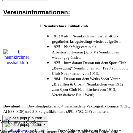
Vereinsinformationen:
I. Neunkirchner Fußballklub
1913 = als I. Neunkirchner Fussball-Klub
gegründet, kriegsbedingt wieder aufgelöst;
1925 = Nachfolgeverein als 1.
Arbeitersportverein (A. S. V.) Neunkirchen
wieder gegründet;
1925 = kurz darauf Fusion mit dem Sport Club
„Bewegung“ Neunkirchen von 1920 zum Sport
Club Neunkirchen von 1913;
1984 = Fusion mit dem Werks Sport Verein
„Brevillier & Urban“ Neunkirchen von 1932
zum Sport Club Neunkirchen von 1913;
Vereinsfarben: Blau-Weiß;
Download:
Im Downloadpaket sind 4 verschiedene Vektorgrafikformate (CDR,
AI EPS, PDF) und 3 Pixelgrafikformate (JPG, PNG, GIF) enthalten.
×
Wir benutzen Cookies
×
Diese Vektorgrafik ist im Band 2 der im
Wir nutzen Cookies auf unserer Website. Einige von ihnen sind