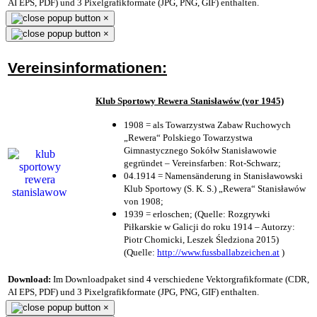
AI EPS, PDF) und 3 Pixelgrafikformate (JPG, PNG, GIF) enthalten.
×
×
Vereinsinformationen:
Klub Sportowy Rewera Stanisławów (vor 1945)
1908 = als Towarzystwa Zabaw Ruchowych
„Rewera“ Polskiego Towarzystwa
Gimnastycznego Sokółw Stanisławowie
gegründet – Vereinsfarben: Rot-Schwarz;
04.1914 = Namensänderung in Stanisławowski
Klub Sportowy (S. K. S.) „Rewera“ Stanisławów
von 1908;
1939 = erloschen; (Quelle: Rozgrywki
Piłkarskie w Galicji do roku 1914 – Autorzy:
Piotr Chomicki, Leszek Śledziona 2015)
(Quelle:
http://www.fussballabzeichen.at
)
Download:
Im Downloadpaket sind 4 verschiedene Vektorgrafikformate (CDR,
AI EPS, PDF) und 3 Pixelgrafikformate (JPG, PNG, GIF) enthalten.
×