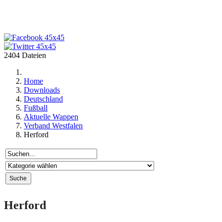
2404 Dateien
Home
Downloads
Deutschland
Fußball
Aktuelle Wappen
Verband Westfalen
Herford
Herford