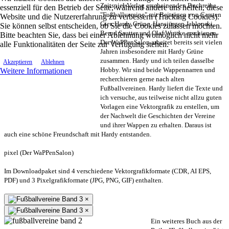
Zeitspiel-Verlag erscheinenden Buchreihe
essenziell für den Betrieb der Seite, während andere uns helfen, diese
"Fußballvereine" mit Beiträgen von Carsten
Website und die Nutzererfahrung zu verbessern (Tracking Cookies).
Gier, Hardy Grüne, Hansjürgen Jablonski,
Sie können selbst entscheiden, ob Sie die Cookies zulassen möchten.
Bernd Sautter und Olaf Wuttke erschienen.
Bitte beachten Sie, dass bei einer Ablehnung womöglich nicht mehr
Der WaPPenSalon arbeitet bereits seit vielen
alle Funktionalitäten der Seite zur Verfügung stehen.
Jahren insbesondere mit Hardy Grüne
zusammen. Hardy und ich teilen dasselbe
Akzeptieren
Ablehnen
Hobby. Wir sind beide Wappennarren und
Weitere Informationen
recherchieren gerne nach alten
Fußballvereinen. Hardy liefert die Texte und
ich versuche, aus teilweise nicht allzu guten
Vorlagen eine Vektorgrafik zu erstellen, um
der Nachwelt die Geschichten der Vereine
und ihrer Wappen zu erhalten. Daraus ist
auch eine schöne Freundschaft mit Hardy entstanden.
pixel (Der WaPPenSalon)
Im Downloadpaket sind 4 verschiedene Vektorgrafikformate (CDR, AI EPS,
PDF) und 3 Pixelgrafikformate (JPG, PNG, GIF) enthalten.
×
×
Ein weiteres Buch aus der