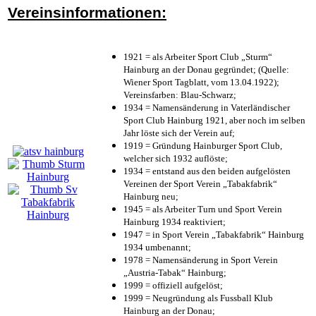
Vereinsinformationen:
1921 = als Arbeiter Sport Club „Sturm“
Hainburg an der Donau gegründet; (Quelle:
Wiener Sport Tagblatt, vom 13.04.1922);
Vereinsfarben: Blau-Schwarz;
1934 = Namensänderung in Vaterländischer
Sport Club Hainburg 1921, aber noch im selben
Jahr löste sich der Verein auf;
1919 = Gründung Hainburger Sport Club,
welcher sich 1932 auflöste;
1934 = entstand aus den beiden aufgelösten
Vereinen der Sport Verein „Tabakfabrik“
Hainburg neu;
1945 = als Arbeiter Turn und Sport Verein
Hainburg 1934 reaktiviert;
1947 = in Sport Verein „Tabakfabrik“ Hainburg
1934 umbenannt;
1978 = Namensänderung in Sport Verein
„Austria-Tabak“ Hainburg;
1999 = offiziell aufgelöst;
1999 = Neugründung als Fussball Klub
Hainburg an der Donau;