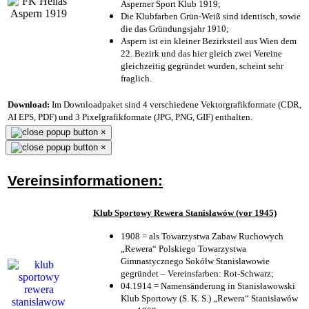
Asperner Sport Klub 1919
;
Die Klubfarben Grün-Weiß sind identisch, sowie
die das Gründungsjahr 1910
;
Aspern ist ein kleiner Bezirksteil aus Wien dem
22. Bezirk und das hier gleich zwei Vereine
gleichzeitig gegründet wurden, scheint sehr
fraglich.
Download:
Im Downloadpaket sind 4 verschiedene Vektorgrafikformate (CDR,
AI EPS, PDF) und 3 Pixelgrafikformate (JPG, PNG, GIF) enthalten.
×
×
Vereinsinformationen:
Klub Sportowy Rewera Stanisławów (vor 1945)
1908 = als Towarzystwa Zabaw Ruchowych
„Rewera“ Polskiego Towarzystwa
Gimnastycznego Sokółw Stanisławowie
gegründet – Vereinsfarben: Rot-Schwarz;
04.1914 = Namensänderung in Stanisławowski
Klub Sportowy (S. K. S.) „Rewera“ Stanisławów