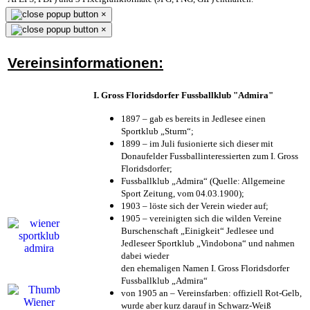
×
×
Vereinsinformationen:
I. Gross Floridsdorfer Fussballklub "Admira"
1897 – gab es bereits in Jedlesee einen
Sportklub „Sturm“;
1899 – im Juli fusionierte sich dieser mit
Donaufelder Fussballinteressierten zum I. Gross
Floridsdorfer
;
Fussballklub „Admira“ (Quelle: Allgemeine
Sport Zeitung, vom 04.03.1900);
1903 – löste sich der Verein wieder auf;
1905 – vereinigten sich die wilden Vereine
Burschenschaft „Einigkeit“ Jedlesee und
Jedleseer Sportklub „Vindobona“ und nahmen
dabei wieder
den ehemaligen Namen I. Gross Floridsdorfer
Fussballklub „Admira“
von 1905 an – Vereinsfarben: offiziell Rot-Gelb,
wurde aber kurz darauf in Schwarz-Weiß