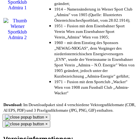
geändert;
1914 – Namensänderung in Wiener Sport Club
„Admira“ von 1905 (Quelle: Illustriertes
ÖsterreichischesSportblatt, vom 28.02.1914);
1951 – Fusion mit dem Eisenbahner Sport
Verein Wien zum Eisenbahner Sport
Verein„Admira“ Wien von 1905;
1960 – mit dem Einstieg des Sponsors
„NEWAG-NIOGAS“, dem Vorgänger des
niederösterreichischen Energieversorgers
„EVN“, wurde der Vereinsname in Eisenbahner
Sport Verein „Admira – N.Ö. Energie“ Wien von
1905 geändert, jedoch unter der
Kurzbezeichnung „Admira-Energie“ geführt;
1971 – Fusion mit dem Sportclub „Wacker“
Wien von 1908 zum Fussball Club „Admira-
Wacker“
Download:
Im Downloadpaket sind 4 verschiedene Vektorgrafikformate (CDR,
AI EPS, PDF) und 3 Pixelgrafikformate (JPG, PNG, GIF) enthalten.
×
×
Vereinsinformationen: