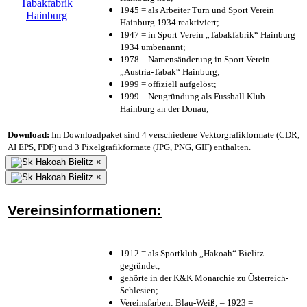
1945 = als Arbeiter Turn und Sport Verein
Hainburg 1934 reaktiviert;
1947 = in Sport Verein „Tabakfabrik“ Hainburg
1934 umbenannt;
1978 = Namensänderung in Sport Verein
„Austria-Tabak“ Hainburg;
1999 = offiziell aufgelöst;
1999 = Neugründung als Fussball Klub
Hainburg an der Donau;
Download:
Im Downloadpaket sind 4 verschiedene Vektorgrafikformate (CDR,
AI EPS, PDF) und 3 Pixelgrafikformate (JPG, PNG, GIF) enthalten.
×
×
Vereinsinformationen:
1912 = als Sportklub „Hakoah“ Bielitz
gegründet;
gehörte in der K&K Monarchie zu Österreich-
Schlesien;
Vereinsfarben: Blau-Weiß; – 1923 =