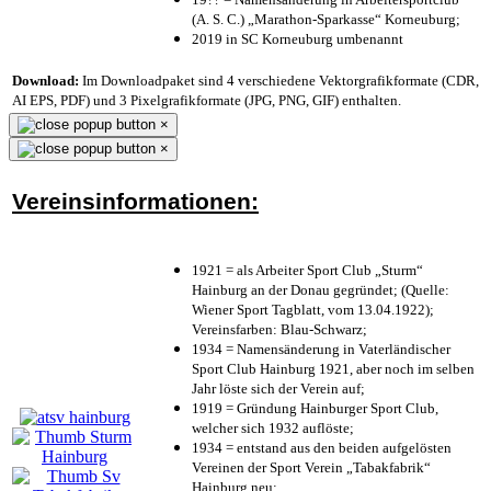
(A. S. C.) „Marathon-Sparkasse“ Korneuburg;
2019 in SC Korneuburg umbenannt
Download:
Im Downloadpaket sind 4 verschiedene Vektorgrafikformate (CDR,
AI EPS, PDF) und 3 Pixelgrafikformate (JPG, PNG, GIF) enthalten.
×
×
Vereinsinformationen:
1921 = als Arbeiter Sport Club „Sturm“
Hainburg an der Donau gegründet; (Quelle:
Wiener Sport Tagblatt, vom 13.04.1922);
Vereinsfarben: Blau-Schwarz;
1934 = Namensänderung in Vaterländischer
Sport Club Hainburg 1921, aber noch im selben
Jahr löste sich der Verein auf;
1919 = Gründung Hainburger Sport Club,
welcher sich 1932 auflöste;
1934 = entstand aus den beiden aufgelösten
Vereinen der Sport Verein „Tabakfabrik“
Hainburg neu;