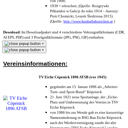
von 1908;
1939 = erloschen; (Quelle: Rozgrywki
Piłkarskie w Galicji do roku 1914 – Autorzy:
Piotr Chomicki, Leszek Śledziona 2015)
(Quelle:
http://www.fussballabzeichen.at
)
Download:
Im Downloadpaket sind 4 verschiedene Vektorgrafikformate (CDR,
AI EPS, PDF) und 3 Pixelgrafikformate (JPG, PNG, GIF) enthalten.
×
×
Vereinsinformationen:
TV Eiche Cöpenick 1896 ATSB (vor 1945)
gegründet am 15. Januar 1896 als „Arbeiter-
Turn- und Sport-Bund“ Köpenick
21. Juni 1921 neue Sportanlage, der „Eiche-
Platz und Umbenennung des Vereins in TSV
Eiche Köpenick
von 1986 bis zur Wende gab es eine kurzzeitige
Namensänderung in BSG Bau Eiche Köpenick
nach der Wiedervereinigung wurde der alte
Vereinsname "TSV Eiche Köpenick" wieder