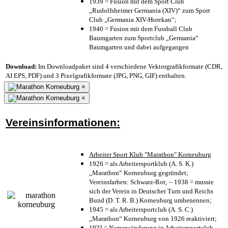
1939 = Fusion mit dem Sport Club
„Rudolfsheimer Germania (XIV)“ zum Sport
Club „Germania XIV-Horekan“;
1940 = Fusion mit dem Fussball Club
Baumgarten zum Sportclub „Germania“
Baumgarten und dabei aufgegangen
Download:
Im Downloadpaket sind 4 verschiedene Vektorgrafikformate (CDR,
AI EPS, PDF) und 3 Pixelgrafikformate (JPG, PNG, GIF) enthalten.
×
×
Vereinsinformationen:
Arbeiter Sport Klub "Marathon" Korneuburg
1926 = als Arbeitersportklub (A. S. K.)
„Marathon“ Korneuburg gegründet;
Vereinsfarben: Schwarz-Rot; – 1938 = musste
sich der Verein in Deutscher Turn und Reichs
Bund (D. T. R. B.) Korneuburg umbenennen;
1945 = als Arbeitersportclub (A. S. C.)
„Marathon“ Korneuburg von 1926 reaktiviert;
19?? = Namensänderung in Arbeitersportclub