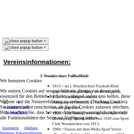
×
×
Vereinsinformationen:
I. Neunkirchner Fußballklub
Wir benutzen Cookies
1913 = als I. Neunkirchner Fussball-Klub
Wir nutzen Cookies auf unserer Website. Einige von ihnen sind
gegründet, kriegsbedingt wieder aufgelöst;
essenziell für den Betrieb der Seite, während andere uns helfen, diese
1925 = Nachfolgeverein als 1.
Website und die Nutzererfahrung zu verbessern (Tracking Cookies).
Arbeitersportverein (A. S. V.) Neunkirchen
Sie können selbst entscheiden, ob Sie die Cookies zulassen möchten.
wieder gegründet;
Bitte beachten Sie, dass bei einer Ablehnung womöglich nicht mehr
1925 = kurz darauf Fusion mit dem Sport Club
alle Funktionalitäten der Seite zur Verfügung stehen.
„Bewegung“ Neunkirchen von 1920 zum Sport
Club Neunkirchen von 1913;
Akzeptieren
Ablehnen
1984 = Fusion mit dem Werks Sport Verein
Weitere Informationen