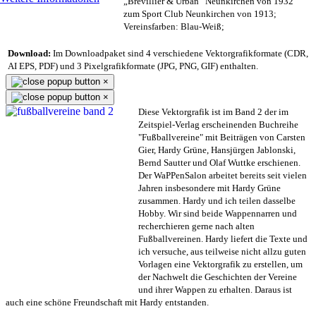
„Brevillier & Urban“ Neunkirchen von 1932
zum Sport Club Neunkirchen von 1913;
Vereinsfarben: Blau-Weiß;
Download:
Im Downloadpaket sind 4 verschiedene Vektorgrafikformate (CDR,
AI EPS, PDF) und 3 Pixelgrafikformate (JPG, PNG, GIF) enthalten.
×
×
Diese Vektorgrafik ist im Band 2 der im
Zeitspiel-Verlag erscheinenden Buchreihe
"Fußballvereine" mit Beiträgen von Carsten
Gier, Hardy Grüne, Hansjürgen Jablonski,
Bernd Sautter und Olaf Wuttke erschienen.
Der WaPPenSalon arbeitet bereits seit vielen
Jahren insbesondere mit Hardy Grüne
zusammen. Hardy und ich teilen dasselbe
Hobby. Wir sind beide Wappennarren und
recherchieren gerne nach alten
Fußballvereinen. Hardy liefert die Texte und
ich versuche, aus teilweise nicht allzu guten
Vorlagen eine Vektorgrafik zu erstellen, um
der Nachwelt die Geschichten der Vereine
und ihrer Wappen zu erhalten. Daraus ist
auch eine schöne Freundschaft mit Hardy entstanden.