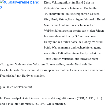
Diese Vektorgrafik ist im Band 2 der im
Zeitspiel-Verlag erscheinenden Buchreihe
"Fußballvereine" mit Beiträgen von Carsten
Gier, Hardy Grüne, Hansjürgen Jablonski, Bernd
Sautter und Olaf Wuttke erschienen. Der
WaPPenSalon arbeitet bereits seit vielen Jahren
insbesondere mit Hardy Grüne zusammen.
Hardy und ich teilen dasselbe Hobby. Wir sind
beide Wappennarren und recherchieren gerne
nach alten Fußballvereinen. Hardy liefert die
Texte und ich versuche, aus teilweise nicht
allzu guten Vorlagen eine Vektorgrafik zu erstellen, um der Nachwelt die
Geschichten der Vereine und ihrer Wappen zu erhalten. Daraus ist auch eine schöne
Freundschaft mit Hardy entstanden.
pixel (Der WaPPenSalon)
Im Downloadpaket sind 4 verschiedene Vektorgrafikformate (CDR, AI EPS, PDF)
und 3 Pixelgrafikformate (JPG, PNG, GIF) enthalten.