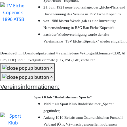
Sport-Bund“ Köpenick
21. Juni 1921 neue Sportanlage, der „Eiche-Platz und
Umbenennung des Vereins in TSV Eiche Köpenick
von 1986 bis zur Wende gab es eine kurzzeitige
Namensänderung in BSG Bau Eiche Köpenick
nach der Wiedervereinigung wurde der alte
Vereinsname "TSV Eiche Köpenick" wieder eingeführt
Download:
Im Downloadpaket sind 4 verschiedene Vektorgrafikformate (CDR, AI
EPS, PDF) und 3 Pixelgrafikformate (JPG, PNG, GIF) enthalten.
×
×
Vereinsinformationen:
Sport Klub "Rudolfsheimer Sparta"
1909 = als Sport Klub Rudolfsheimer „Sparta“
gegründet;
Anfang 1910 Beitritt zum Österreichischen Fussball
Verband (Ö. F. V.) – nach personellen Problemen