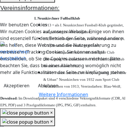
Vereinsinformationen:
I. Neunkirchner Fußballklub
Wir benutzen Cookies
1913 = als I. Neunkirchner Fussball-Klub gegründet,
Wir nutzen Cookies auf unserer Website. Einige von ihnen
kriegsbedingt wieder aufgelöst;
sind essenziell für den Betrieb der Seite, während andere
1925 = Nachfolgeverein als 1. Arbeitersportverein (A.
uns helfen, diese Website und die Nutzererfahrung zu
S. V.) Neunkirchen wieder gegründet;
verbessern (Tracking Cookies). Sie können selbst
1925 = kurz darauf Fusion mit dem Sport Club
entscheiden, ob Sie die Cookies zulassen möchten. Bitte
„Bewegung“ Neunkirchen von 1920 zum Sport Club
beachten Sie, dass bei einer Ablehnung womöglich nicht
Neunkirchen von 1913;
mehr alle Funktionalitäten der Seite zur Verfügung stehen.
1984 = Fusion mit dem Werks Sport Verein „Brevillier
& Urban“ Neunkirchen von 1932 zum Sport Club
Akzeptieren
Ablehnen
Neunkirchen von 1913; Vereinsfarben: Blau-Weiß;
Weitere Informationen
Download:
Im Downloadpaket sind 4 verschiedene Vektorgrafikformate (CDR, AI
EPS, PDF) und 3 Pixelgrafikformate (JPG, PNG, GIF) enthalten.
×
×