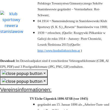
Polskiego Towarzystwa Gimnastycznego Sokółw
Stanisławowie gegründet – Vereinsfarben: Rot-
Schwarz;
04.1914 = Namensänderung in Stanisławowski Klub
Sportowy (S. K. S.) „Rewera“ Stanisławów von 1908;
1939 = erloschen; (Quelle: Rozgrywki Piłkarskie w
Galicji do roku 1914 – Autorzy: Piotr Chomicki,
Leszek Śledziona 2015) (Quelle:
http://www.fussballabzeichen.at
)
Download:
Im Downloadpaket sind 4 verschiedene Vektorgrafikformate (CDR, AI
EPS, PDF) und 3 Pixelgrafikformate (JPG, PNG, GIF) enthalten.
×
×
Vereinsinformationen:
TV Eiche Cöpenick 1896 ATSB (vor 1945)
gegründet am 15. Januar 1896 als „Arbeiter-Turn- und