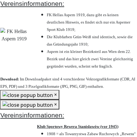
Vereinsinformationen:
FK Hellas Aspern 1919, dazu gibt es keinen
deutlichen Hinweis, es findet sich nur ein Asperner
Sport Klub 1919
;
Die Klubfarben Grün-Weiß sind identisch, sowie die
das Gründungsjahr 1910
;
Aspern ist ein kleiner Bezirksteil aus Wien dem 22.
Bezirk und das hier gleich zwei Vereine gleichzeitig
gegründet wurden, scheint sehr fraglich.
Download:
Im Downloadpaket sind 4 verschiedene Vektorgrafikformate (CDR, AI
EPS, PDF) und 3 Pixelgrafikformate (JPG, PNG, GIF) enthalten.
×
×
Vereinsinformationen:
Klub Sportowy Rewera Stanisławów (vor 1945)
1908 = als Towarzystwa Zabaw Ruchowych „Rewera“