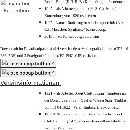
Reichs Bund (D. T. R. B.) Korneuburg umbenennen;
1945 = als Arbeitersportclub (A. S. C.) „Marathon“
Korneuburg von 1926 reaktiviert;
19?? = Namensänderung in Arbeitersportclub (A. S.
C.) „Marathon-Sparkasse“ Korneuburg;
2019 in SC Korneuburg umbenannt
Download:
Im Downloadpaket sind 4 verschiedene Vektorgrafikformate (CDR, AI
EPS, PDF) und 3 Pixelgrafikformate (JPG, PNG, GIF) enthalten.
×
×
Vereinsinformationen:
1921 = als Arbeiter Sport Club „Sturm“ Hainburg an
der Donau gegründet; (Quelle: Wiener Sport Tagblatt,
vom 13.04.1922); Vereinsfarben: Blau-Schwarz;
1934 = Namensänderung in Vaterländischer Sport
Club Hainburg 1921, aber noch im selben Jahr löste
sich der Verein auf;