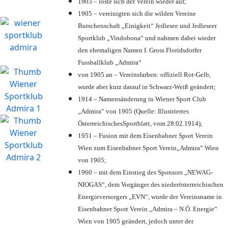
1903 – löste sich der Verein wieder auf;
1905 – vereinigten sich die wilden Vereine
Burschenschaft „Einigkeit“ Jedlesee und Jedleseer
Sportklub „Vindobona“ und nahmen dabei wieder
den ehemaligen Namen I. Gross Floridsdorfer
Fussballklub „Admira“
von 1905 an – Vereinsfarben: offiziell Rot-Gelb,
wurde aber kurz darauf in Schwarz-Weiß geändert;
1914 – Namensänderung in Wiener Sport Club
„Admira“ von 1905 (Quelle: Illustriertes
ÖsterreichischesSportblatt, vom 28.02.1914);
1951 – Fusion mit dem Eisenbahner Sport Verein
Wien zum Eisenbahner Sport Verein„Admira“ Wien
von 1905;
1960 – mit dem Einstieg des Sponsors „NEWAG-
NIOGAS“, dem Vorgänger des niederösterreichischen
Energieversorgers „EVN“, wurde der Vereinsname in
Eisenbahner Sport Verein „Admira – N.Ö. Energie“
Wien von 1905 geändert, jedoch unter der