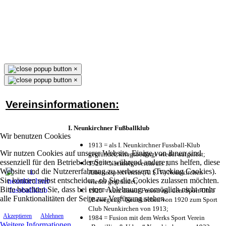
×
×
Vereinsinformationen:
I. Neunkirchner Fußballklub
Wir benutzen Cookies
1913 = als I. Neunkirchner Fussball-Klub
Wir nutzen Cookies auf unserer Website. Einige von ihnen sind
gegründet, kriegsbedingt wieder aufgelöst;
essenziell für den Betrieb der Seite, während andere uns helfen, diese
1925 = Nachfolgeverein als 1.
Website und die Nutzererfahrung zu verbessern (Tracking Cookies).
Arbeitersportverein (A. S. V.) Neunkirchen
Sie können selbst entscheiden, ob Sie die Cookies zulassen möchten.
wieder gegründet;
Bitte beachten Sie, dass bei einer Ablehnung womöglich nicht mehr
1925 = kurz darauf Fusion mit dem Sport Club
alle Funktionalitäten der Seite zur Verfügung stehen.
„Bewegung“ Neunkirchen von 1920 zum Sport
Club Neunkirchen von 1913;
Akzeptieren
Ablehnen
1984 = Fusion mit dem Werks Sport Verein
Weitere Informationen