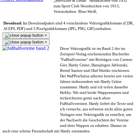
„Brevillier & Urban“ Neunkirchen von 1932
zum Sport Club Neunkirchen von 1913;
Vereinsfarben: Blau-Weiß;
Download:
Im Downloadpaket sind 4 verschiedene Vektorgrafikformate (CDR,
AI EPS, PDF) und 3 Pixelgrafikformate (JPG, PNG, GIF) enthalten.
×
×
Diese Vektorgrafik ist im Band 2 der im
Zeitspiel-Verlag erscheinenden Buchreihe
"Fußballvereine" mit Beiträgen von Carsten
Gier, Hardy Grüne, Hansjürgen Jablonski,
Bernd Sautter und Olaf Wuttke erschienen.
Der WaPPenSalon arbeitet bereits seit vielen
Jahren insbesondere mit Hardy Grüne
zusammen. Hardy und ich teilen dasselbe
Hobby. Wir sind beide Wappennarren und
recherchieren gerne nach alten
Fußballvereinen. Hardy liefert die Texte und
ich versuche, aus teilweise nicht allzu guten
Vorlagen eine Vektorgrafik zu erstellen, um
der Nachwelt die Geschichten der Vereine
und ihrer Wappen zu erhalten. Daraus ist
auch eine schöne Freundschaft mit Hardy entstanden.