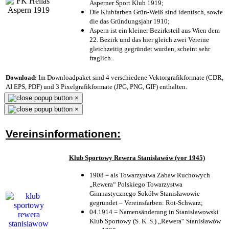
Asperner Sport Klub 1919
;
Die Klubfarben Grün-Weiß sind identisch, sowie
die das Gründungsjahr 1910
;
Aspern ist ein kleiner Bezirksteil aus Wien dem
22. Bezirk und das hier gleich zwei Vereine
gleichzeitig gegründet wurden, scheint sehr
fraglich.
Download:
Im Downloadpaket sind 4 verschiedene Vektorgrafikformate (CDR,
AI EPS, PDF) und 3 Pixelgrafikformate (JPG, PNG, GIF) enthalten.
×
×
Vereinsinformationen:
Klub Sportowy Rewera Stanisławów (vor 1945)
1908 = als Towarzystwa Zabaw Ruchowych
„Rewera“ Polskiego Towarzystwa
Gimnastycznego Sokółw Stanisławowie
gegründet – Vereinsfarben: Rot-Schwarz;
04.1914 = Namensänderung in Stanisławowski
Klub Sportowy (S. K. S.) „Rewera“ Stanisławów