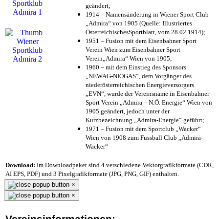
geändert;
1914 – Namensänderung in Wiener Sport Club
„Admira“ von 1905 (Quelle: Illustriertes
ÖsterreichischesSportblatt, vom 28.02.1914);
1951 – Fusion mit dem Eisenbahner Sport
Verein Wien zum Eisenbahner Sport
Verein„Admira“ Wien von 1905;
1960 – mit dem Einstieg des Sponsors
„NEWAG-NIOGAS“, dem Vorgänger des
niederösterreichischen Energieversorgers
„EVN“, wurde der Vereinsname in Eisenbahner
Sport Verein „Admira – N.Ö. Energie“ Wien von
1905 geändert, jedoch unter der
Kurzbezeichnung „Admira-Energie“ geführt;
1971 – Fusion mit dem Sportclub „Wacker“
Wien von 1908 zum Fussball Club „Admira-
Wacker“
Download:
Im Downloadpaket sind 4 verschiedene Vektorgrafikformate (CDR,
AI EPS, PDF) und 3 Pixelgrafikformate (JPG, PNG, GIF) enthalten.
×
×
Vereinsinformationen: