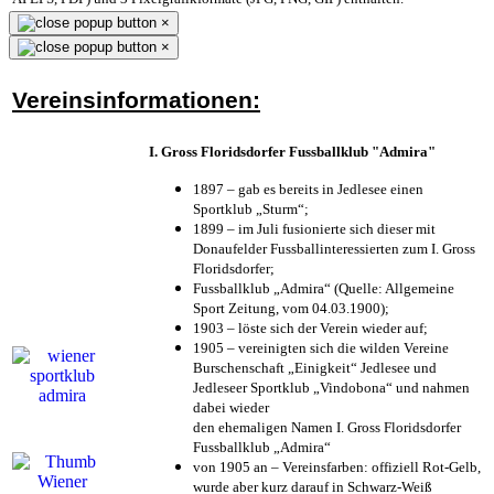
×
×
Vereinsinformationen:
I. Gross Floridsdorfer Fussballklub "Admira"
1897 – gab es bereits in Jedlesee einen
Sportklub „Sturm“;
1899 – im Juli fusionierte sich dieser mit
Donaufelder Fussballinteressierten zum I. Gross
Floridsdorfer
;
Fussballklub „Admira“ (Quelle: Allgemeine
Sport Zeitung, vom 04.03.1900);
1903 – löste sich der Verein wieder auf;
1905 – vereinigten sich die wilden Vereine
Burschenschaft „Einigkeit“ Jedlesee und
Jedleseer Sportklub „Vindobona“ und nahmen
dabei wieder
den ehemaligen Namen I. Gross Floridsdorfer
Fussballklub „Admira“
von 1905 an – Vereinsfarben: offiziell Rot-Gelb,
wurde aber kurz darauf in Schwarz-Weiß