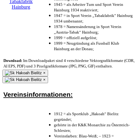
1945 = als Arbeiter Turn und Sport Verein
Hainburg 1934 reaktiviert;
1947 = in Sport Verein „Tabakfabrik“ Hainburg
1934 umbenannt;
1978 = Namensänderung in Sport Verein
„Austria-Tabak“ Hainburg;
1999 = offiziell aufgelöst;
1999 = Neugründung als Fussball Klub
Hainburg an der Donau;
Download:
Im Downloadpaket sind 4 verschiedene Vektorgrafikformate (CDR,
AI EPS, PDF) und 3 Pixelgrafikformate (JPG, PNG, GIF) enthalten.
×
×
Vereinsinformationen:
1912 = als Sportklub „Hakoah“ Bielitz
gegründet;
gehörte in der K&K Monarchie zu Österreich-
Schlesien;
Vereinsfarben: Blau-Weiß; – 1923 =