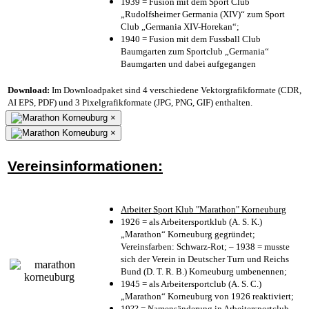
1939 = Fusion mit dem Sport Club
„Rudolfsheimer Germania (XIV)“ zum Sport
Club „Germania XIV-Horekan“;
1940 = Fusion mit dem Fussball Club
Baumgarten zum Sportclub „Germania“
Baumgarten und dabei aufgegangen
Download:
Im Downloadpaket sind 4 verschiedene Vektorgrafikformate (CDR,
AI EPS, PDF) und 3 Pixelgrafikformate (JPG, PNG, GIF) enthalten.
×
×
Vereinsinformationen:
Arbeiter Sport Klub "Marathon" Korneuburg
1926 = als Arbeitersportklub (A. S. K.)
„Marathon“ Korneuburg gegründet;
Vereinsfarben: Schwarz-Rot; – 1938 = musste
sich der Verein in Deutscher Turn und Reichs
Bund (D. T. R. B.) Korneuburg umbenennen;
1945 = als Arbeitersportclub (A. S. C.)
„Marathon“ Korneuburg von 1926 reaktiviert;
19?? = Namensänderung in Arbeitersportclub