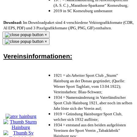
(A. S. C.) „Marathon-Sparkasse“ Korneuburg;
2019 in SC Korneuburg umbenannt
Download:
Im Downloadpaket sind 4 verschiedene Vektorgrafikformate (CDR,
AI EPS, PDF) und 3 Pixelgrafikformate (JPG, PNG, GIF) enthalten.
×
×
Vereinsinformationen:
1921 = als Arbeiter Sport Club „Sturm“
Hainburg an der Donau gegründet; (Quelle:
Wiener Sport Tagblatt, vom 13.04.1922);
Vereinsfarben: Blau-Schwarz;
1934 = Namensänderung in Vaterländischer
Sport Club Hainburg 1921, aber noch im selben
Jahr löste sich der Verein auf;
1919 = Gründung Hainburger Sport Club,
welcher sich 1932 auflöste;
1934 = entstand aus den beiden aufgelösten
Vereinen der Sport Verein „Tabakfabrik“
Hainburg neu;