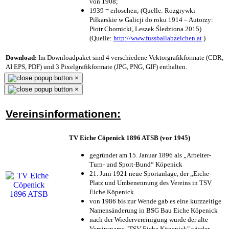
von 1908;
1939 = erloschen; (Quelle: Rozgrywki
Piłkarskie w Galicji do roku 1914 – Autorzy:
Piotr Chomicki, Leszek Śledziona 2015)
(Quelle:
http://www.fussballabzeichen.at
)
Download:
Im Downloadpaket sind 4 verschiedene Vektorgrafikformate (CDR,
AI EPS, PDF) und 3 Pixelgrafikformate (JPG, PNG, GIF) enthalten.
×
×
Vereinsinformationen:
TV Eiche Cöpenick 1896 ATSB (vor 1945)
gegründet am 15. Januar 1896 als „Arbeiter-
Turn- und Sport-Bund“ Köpenick
21. Juni 1921 neue Sportanlage, der „Eiche-
Platz und Umbenennung des Vereins in TSV
Eiche Köpenick
von 1986 bis zur Wende gab es eine kurzzeitige
Namensänderung in BSG Bau Eiche Köpenick
nach der Wiedervereinigung wurde der alte
Vereinsname "TSV Eiche Köpenick" wieder