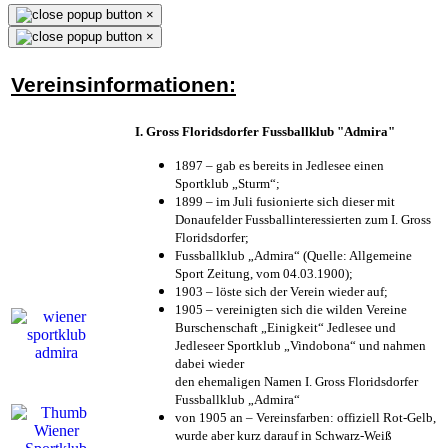
×
×
Vereinsinformationen:
I. Gross Floridsdorfer Fussballklub "Admira"
1897 – gab es bereits in Jedlesee einen
Sportklub „Sturm“;
1899 – im Juli fusionierte sich dieser mit
Donaufelder Fussballinteressierten zum I. Gross
Floridsdorfer
;
Fussballklub „Admira“ (Quelle: Allgemeine
Sport Zeitung, vom 04.03.1900);
1903 – löste sich der Verein wieder auf;
1905 – vereinigten sich die wilden Vereine
Burschenschaft „Einigkeit“ Jedlesee und
Jedleseer Sportklub „Vindobona“ und nahmen
dabei wieder
den ehemaligen Namen I. Gross Floridsdorfer
Fussballklub „Admira“
von 1905 an – Vereinsfarben: offiziell Rot-Gelb,
wurde aber kurz darauf in Schwarz-Weiß