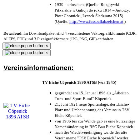
1939 = erloschen; (Quelle: Rozgrywki
Piłkarskie w Galicji do roku 1914 – Autorzy:
Piotr Chomicki, Leszek Śledziona 2015)
(Quelle:
http://www.fussballabzeichen.at
)
Download:
Im Downloadpaket sind 4 verschiedene Vektorgrafikformate (CDR,
AI EPS, PDF) und 3 Pixelgrafikformate (JPG, PNG, GIF) enthalten.
×
×
Vereinsinformationen:
TV Eiche Cöpenick 1896 ATSB (vor 1945)
gegründet am 15. Januar 1896 als „Arbeiter-
Turn- und Sport-Bund“ Köpenick
21. Juni 1921 neue Sportanlage, der „Eiche-
Platz und Umbenennung des Vereins in TSV
Eiche Köpenick
von 1986 bis zur Wende gab es eine kurzzeitige
Namensänderung in BSG Bau Eiche Köpenick
nach der Wiedervereinigung wurde der alte
Vereinsname "TSV Eiche Köpenick" wieder