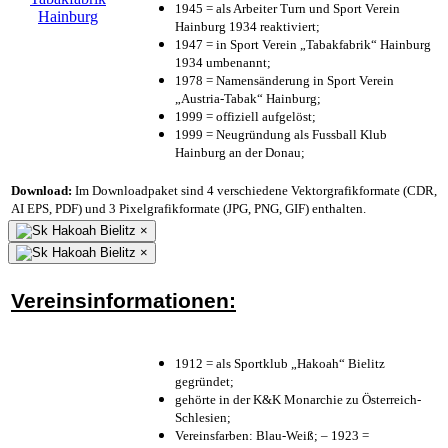
1945 = als Arbeiter Turn und Sport Verein
Hainburg 1934 reaktiviert;
1947 = in Sport Verein „Tabakfabrik“ Hainburg
1934 umbenannt;
1978 = Namensänderung in Sport Verein
„Austria-Tabak“ Hainburg;
1999 = offiziell aufgelöst;
1999 = Neugründung als Fussball Klub
Hainburg an der Donau;
Download:
Im Downloadpaket sind 4 verschiedene Vektorgrafikformate (CDR,
AI EPS, PDF) und 3 Pixelgrafikformate (JPG, PNG, GIF) enthalten.
×
×
Vereinsinformationen:
1912 = als Sportklub „Hakoah“ Bielitz
gegründet;
gehörte in der K&K Monarchie zu Österreich-
Schlesien;
Vereinsfarben: Blau-Weiß; – 1923 =