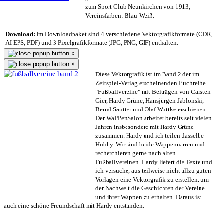
zum Sport Club Neunkirchen von 1913;
Vereinsfarben: Blau-Weiß;
Download:
Im Downloadpaket sind 4 verschiedene Vektorgrafikformate (CDR,
AI EPS, PDF) und 3 Pixelgrafikformate (JPG, PNG, GIF) enthalten.
×
×
Diese Vektorgrafik ist im Band 2 der im
Zeitspiel-Verlag erscheinenden Buchreihe
"Fußballvereine" mit Beiträgen von Carsten
Gier, Hardy Grüne, Hansjürgen Jablonski,
Bernd Sautter und Olaf Wuttke erschienen.
Der WaPPenSalon arbeitet bereits seit vielen
Jahren insbesondere mit Hardy Grüne
zusammen. Hardy und ich teilen dasselbe
Hobby. Wir sind beide Wappennarren und
recherchieren gerne nach alten
Fußballvereinen. Hardy liefert die Texte und
ich versuche, aus teilweise nicht allzu guten
Vorlagen eine Vektorgrafik zu erstellen, um
der Nachwelt die Geschichten der Vereine
und ihrer Wappen zu erhalten. Daraus ist
auch eine schöne Freundschaft mit Hardy entstanden.