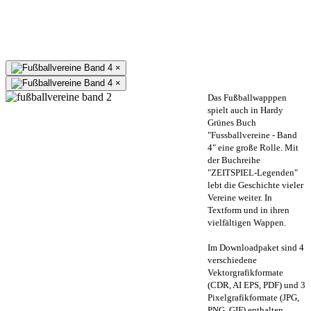
×
×
Das Fußballwapppen
spielt auch in Hardy
Grünes Buch
"Fussballvereine - Band
4" eine große Rolle. Mit
der Buchreihe
"ZEITSPIEL-Legenden"
lebt die Geschichte vieler
Vereine weiter. In
Textform und in ihren
vielfältigen Wappen.
Im Downloadpaket sind 4
verschiedene
Vektorgrafikformate
(CDR, AI EPS, PDF) und 3
Pixelgrafikformate (JPG,
PNG, GIF) enthalten.