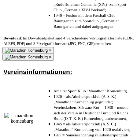
„Rudolfsheimer Germania (XIV)“ zum Sport
Club „Germania XIV-Horekan“;
1940 = Fusion mit dem Fussball Club
Baumgarten zum Sportclub „Germania“
Baumgarten und dabei aufgegangen
Download:
Im Downloadpaket sind 4 verschiedene Vektorgrafikformate (CDR,
AI EPS, PDF) und 3 Pixelgrafikformate (JPG, PNG, GIF) enthalten.
×
×
Vereinsinformationen:
Arbeiter Sport Klub "Marathon" Korneuburg
1926 = als Arbeitersportklub (A. S. K.)
„Marathon“ Korneuburg gegründet;
Vereinsfarben: Schwarz-Rot; – 1938 = musste
sich der Verein in Deutscher Turn und Reichs
Bund (D. T. R. B.) Korneuburg umbenennen;
1945 = als Arbeitersportclub (A. S. C.)
„Marathon“ Korneuburg von 1926 reaktiviert;
19?? = Namensänderung in Arbeitersportclub