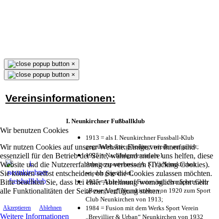
×
×
Vereinsinformationen:
I. Neunkirchner Fußballklub
Wir benutzen Cookies
1913 = als I. Neunkirchner Fussball-Klub
Wir nutzen Cookies auf unserer Website. Einige von ihnen sind
gegründet, kriegsbedingt wieder aufgelöst;
essenziell für den Betrieb der Seite, während andere uns helfen, diese
1925 = Nachfolgeverein als 1.
Website und die Nutzererfahrung zu verbessern (Tracking Cookies).
Arbeitersportverein (A. S. V.) Neunkirchen
Sie können selbst entscheiden, ob Sie die Cookies zulassen möchten.
wieder gegründet;
Bitte beachten Sie, dass bei einer Ablehnung womöglich nicht mehr
1925 = kurz darauf Fusion mit dem Sport Club
alle Funktionalitäten der Seite zur Verfügung stehen.
„Bewegung“ Neunkirchen von 1920 zum Sport
Club Neunkirchen von 1913;
1984 = Fusion mit dem Werks Sport Verein
Akzeptieren
Ablehnen
Weitere Informationen
„Brevillier & Urban“ Neunkirchen von 1932