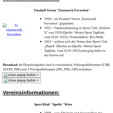
Fussball Verein "Eisenwerk Favoriten"
1920 = als Fussball Verein „Eisenwerk
Favoriten“ gegründet;
1922 = Namensänderung in Sport Club „Freiheit
X“ von 1920 (Quelle: Wiener Sport Tagblatt,
vom 10.01.1922); Vereinsfarben: Rot-Weiß;
1923 = schloss sich der Verein dem Sport Club
„Rapid“ Oberlaa an (Quelle: Wiener Sport
Tagblatt, vom 23.01.1923) und ging dabei in
der Fusion auf
Download:
Im Downloadpaket sind 4 verschiedene Vektorgrafikformate (CDR,
AI EPS, PDF) und 3 Pixelgrafikformate (JPG, PNG, GIF) enthalten.
×
×
Vereinsinformationen:
Sport Klub "Apollo" Wien
1908 – von Arbeitern und Angestellten der