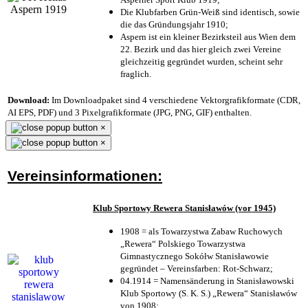
Die Klubfarben Grün-Weiß sind identisch, sowie
die das Gründungsjahr 1910
;
Aspern ist ein kleiner Bezirksteil aus Wien dem
22. Bezirk und das hier gleich zwei Vereine
gleichzeitig gegründet wurden, scheint sehr
fraglich.
Download:
Im Downloadpaket sind 4 verschiedene Vektorgrafikformate (CDR,
AI EPS, PDF) und 3 Pixelgrafikformate (JPG, PNG, GIF) enthalten.
×
×
Vereinsinformationen:
Klub Sportowy Rewera Stanisławów (vor 1945)
1908 = als Towarzystwa Zabaw Ruchowych
„Rewera“ Polskiego Towarzystwa
Gimnastycznego Sokółw Stanisławowie
gegründet – Vereinsfarben: Rot-Schwarz;
04.1914 = Namensänderung in Stanisławowski
Klub Sportowy (S. K. S.) „Rewera“ Stanisławów
von 1908;