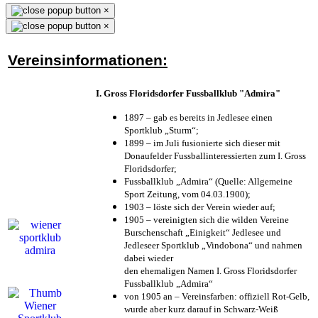
×
×
Vereinsinformationen:
I. Gross Floridsdorfer Fussballklub "Admira"
1897 – gab es bereits in Jedlesee einen
Sportklub „Sturm“;
1899 – im Juli fusionierte sich dieser mit
Donaufelder Fussballinteressierten zum I. Gross
Floridsdorfer
;
Fussballklub „Admira“ (Quelle: Allgemeine
Sport Zeitung, vom 04.03.1900);
1903 – löste sich der Verein wieder auf;
1905 – vereinigten sich die wilden Vereine
Burschenschaft „Einigkeit“ Jedlesee und
Jedleseer Sportklub „Vindobona“ und nahmen
dabei wieder
den ehemaligen Namen I. Gross Floridsdorfer
Fussballklub „Admira“
von 1905 an – Vereinsfarben: offiziell Rot-Gelb,
wurde aber kurz darauf in Schwarz-Weiß