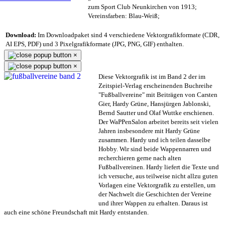
zum Sport Club Neunkirchen von 1913;
Vereinsfarben: Blau-Weiß;
Download:
Im Downloadpaket sind 4 verschiedene Vektorgrafikformate (CDR,
AI EPS, PDF) und 3 Pixelgrafikformate (JPG, PNG, GIF) enthalten.
×
×
Diese Vektorgrafik ist im Band 2 der im
Zeitspiel-Verlag erscheinenden Buchreihe
"Fußballvereine" mit Beiträgen von Carsten
Gier, Hardy Grüne, Hansjürgen Jablonski,
Bernd Sautter und Olaf Wuttke erschienen.
Der WaPPenSalon arbeitet bereits seit vielen
Jahren insbesondere mit Hardy Grüne
zusammen. Hardy und ich teilen dasselbe
Hobby. Wir sind beide Wappennarren und
recherchieren gerne nach alten
Fußballvereinen. Hardy liefert die Texte und
ich versuche, aus teilweise nicht allzu guten
Vorlagen eine Vektorgrafik zu erstellen, um
der Nachwelt die Geschichten der Vereine
und ihrer Wappen zu erhalten. Daraus ist
auch eine schöne Freundschaft mit Hardy entstanden.