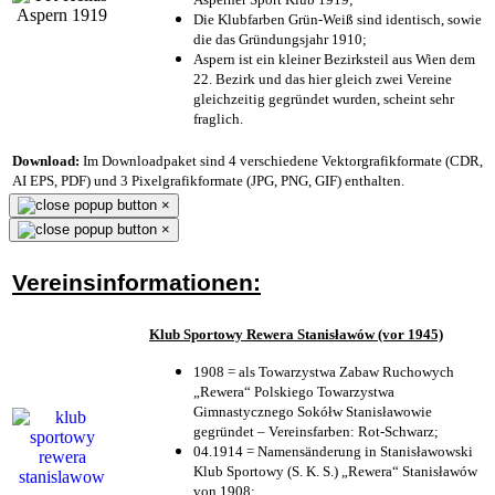
Die Klubfarben Grün-Weiß sind identisch, sowie
die das Gründungsjahr 1910
;
Aspern ist ein kleiner Bezirksteil aus Wien dem
22. Bezirk und das hier gleich zwei Vereine
gleichzeitig gegründet wurden, scheint sehr
fraglich.
Download:
Im Downloadpaket sind 4 verschiedene Vektorgrafikformate (CDR,
AI EPS, PDF) und 3 Pixelgrafikformate (JPG, PNG, GIF) enthalten.
×
×
Vereinsinformationen:
Klub Sportowy Rewera Stanisławów (vor 1945)
1908 = als Towarzystwa Zabaw Ruchowych
„Rewera“ Polskiego Towarzystwa
Gimnastycznego Sokółw Stanisławowie
gegründet – Vereinsfarben: Rot-Schwarz;
04.1914 = Namensänderung in Stanisławowski
Klub Sportowy (S. K. S.) „Rewera“ Stanisławów
von 1908;