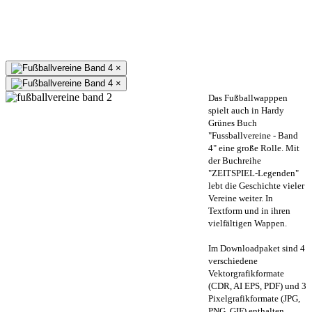
×
×
Das Fußballwapppen
spielt auch in Hardy
Grünes Buch
"Fussballvereine - Band
4" eine große Rolle. Mit
der Buchreihe
"ZEITSPIEL-Legenden"
lebt die Geschichte vieler
Vereine weiter. In
Textform und in ihren
vielfältigen Wappen.
Im Downloadpaket sind 4
verschiedene
Vektorgrafikformate
(CDR, AI EPS, PDF) und 3
Pixelgrafikformate (JPG,
PNG, GIF) enthalten.