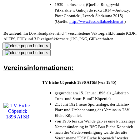
1939 = erloschen; (Quelle: Rozgrywki
Piłkarskie w Galicji do roku 1914 – Autorzy:
Piotr Chomicki, Leszek Śledziona 2015)
(Quelle:
http://www.fussballabzeichen.at
)
Download:
Im Downloadpaket sind 4 verschiedene Vektorgrafikformate (CDR,
AI EPS, PDF) und 3 Pixelgrafikformate (JPG, PNG, GIF) enthalten.
×
×
Vereinsinformationen:
TV Eiche Cöpenick 1896 ATSB (vor 1945)
gegründet am 15. Januar 1896 als „Arbeiter-
Turn- und Sport-Bund“ Köpenick
21. Juni 1921 neue Sportanlage, der „Eiche-
Platz und Umbenennung des Vereins in TSV
Eiche Köpenick
von 1986 bis zur Wende gab es eine kurzzeitige
Namensänderung in BSG Bau Eiche Köpenick
nach der Wiedervereinigung wurde der alte
Vereinsname "TSV Eiche Köpenick" wieder