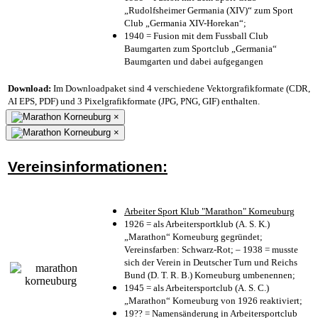
„Rudolfsheimer Germania (XIV)“ zum Sport
Club „Germania XIV-Horekan“;
1940 = Fusion mit dem Fussball Club
Baumgarten zum Sportclub „Germania“
Baumgarten und dabei aufgegangen
Download:
Im Downloadpaket sind 4 verschiedene Vektorgrafikformate (CDR,
AI EPS, PDF) und 3 Pixelgrafikformate (JPG, PNG, GIF) enthalten.
×
×
Vereinsinformationen:
Arbeiter Sport Klub "Marathon" Korneuburg
1926 = als Arbeitersportklub (A. S. K.)
„Marathon“ Korneuburg gegründet;
Vereinsfarben: Schwarz-Rot; – 1938 = musste
sich der Verein in Deutscher Turn und Reichs
Bund (D. T. R. B.) Korneuburg umbenennen;
1945 = als Arbeitersportclub (A. S. C.)
„Marathon“ Korneuburg von 1926 reaktiviert;
19?? = Namensänderung in Arbeitersportclub