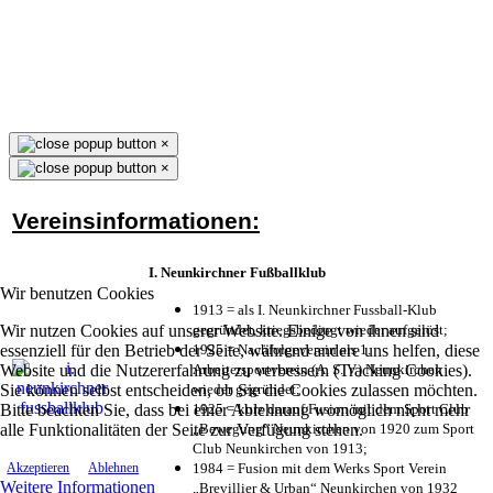
×
×
Vereinsinformationen:
I. Neunkirchner Fußballklub
Wir benutzen Cookies
1913 = als I. Neunkirchner Fussball-Klub
Wir nutzen Cookies auf unserer Website. Einige von ihnen sind
gegründet, kriegsbedingt wieder aufgelöst;
essenziell für den Betrieb der Seite, während andere uns helfen, diese
1925 = Nachfolgeverein als 1.
Website und die Nutzererfahrung zu verbessern (Tracking Cookies).
Arbeitersportverein (A. S. V.) Neunkirchen
Sie können selbst entscheiden, ob Sie die Cookies zulassen möchten.
wieder gegründet;
Bitte beachten Sie, dass bei einer Ablehnung womöglich nicht mehr
1925 = kurz darauf Fusion mit dem Sport Club
alle Funktionalitäten der Seite zur Verfügung stehen.
„Bewegung“ Neunkirchen von 1920 zum Sport
Club Neunkirchen von 1913;
1984 = Fusion mit dem Werks Sport Verein
Akzeptieren
Ablehnen
Weitere Informationen
„Brevillier & Urban“ Neunkirchen von 1932