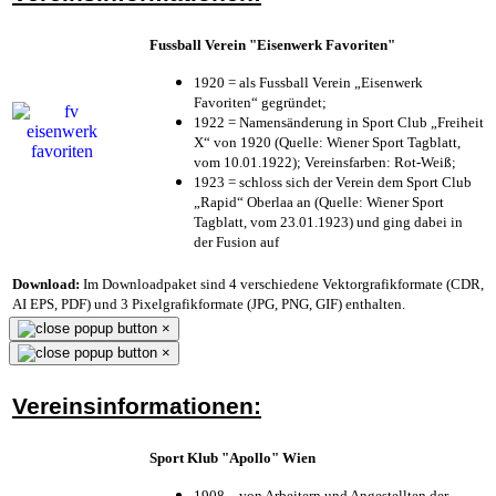
Fussball Verein "Eisenwerk Favoriten"
1920 = als Fussball Verein „Eisenwerk
Favoriten“ gegründet;
1922 = Namensänderung in Sport Club „Freiheit
X“ von 1920 (Quelle: Wiener Sport Tagblatt,
vom 10.01.1922); Vereinsfarben: Rot-Weiß;
1923 = schloss sich der Verein dem Sport Club
„Rapid“ Oberlaa an (Quelle: Wiener Sport
Tagblatt, vom 23.01.1923) und ging dabei in
der Fusion auf
Download:
Im Downloadpaket sind 4 verschiedene Vektorgrafikformate (CDR,
AI EPS, PDF) und 3 Pixelgrafikformate (JPG, PNG, GIF) enthalten.
×
×
Vereinsinformationen:
Sport Klub "Apollo" Wien
1908 – von Arbeitern und Angestellten der