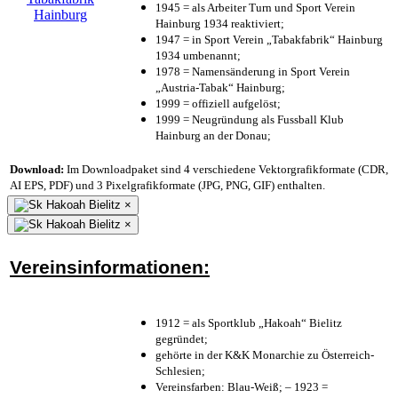
1945 = als Arbeiter Turn und Sport Verein
Hainburg 1934 reaktiviert;
1947 = in Sport Verein „Tabakfabrik“ Hainburg
1934 umbenannt;
1978 = Namensänderung in Sport Verein
„Austria-Tabak“ Hainburg;
1999 = offiziell aufgelöst;
1999 = Neugründung als Fussball Klub
Hainburg an der Donau;
Download:
Im Downloadpaket sind 4 verschiedene Vektorgrafikformate (CDR,
AI EPS, PDF) und 3 Pixelgrafikformate (JPG, PNG, GIF) enthalten.
×
×
Vereinsinformationen:
1912 = als Sportklub „Hakoah“ Bielitz
gegründet;
gehörte in der K&K Monarchie zu Österreich-
Schlesien;
Vereinsfarben: Blau-Weiß; – 1923 =