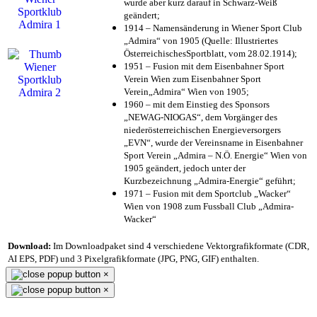
wurde aber kurz darauf in Schwarz-Weiß
geändert;
1914 – Namensänderung in Wiener Sport Club
„Admira“ von 1905 (Quelle: Illustriertes
ÖsterreichischesSportblatt, vom 28.02.1914);
1951 – Fusion mit dem Eisenbahner Sport
Verein Wien zum Eisenbahner Sport
Verein„Admira“ Wien von 1905;
1960 – mit dem Einstieg des Sponsors
„NEWAG-NIOGAS“, dem Vorgänger des
niederösterreichischen Energieversorgers
„EVN“, wurde der Vereinsname in Eisenbahner
Sport Verein „Admira – N.Ö. Energie“ Wien von
1905 geändert, jedoch unter der
Kurzbezeichnung „Admira-Energie“ geführt;
1971 – Fusion mit dem Sportclub „Wacker“
Wien von 1908 zum Fussball Club „Admira-
Wacker“
Download:
Im Downloadpaket sind 4 verschiedene Vektorgrafikformate (CDR,
AI EPS, PDF) und 3 Pixelgrafikformate (JPG, PNG, GIF) enthalten.
×
×