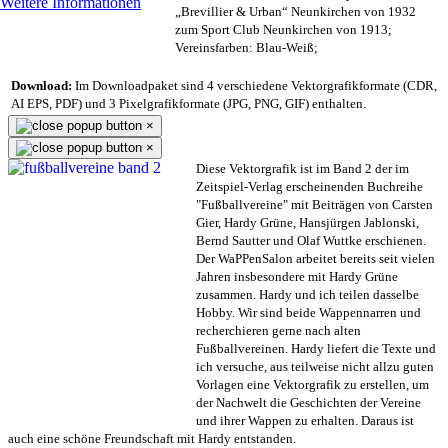
Weitere Informationen
„Brevillier & Urban“ Neunkirchen von 1932
zum Sport Club Neunkirchen von 1913;
Vereinsfarben: Blau-Weiß;
Download:
Im Downloadpaket sind 4 verschiedene Vektorgrafikformate (CDR,
AI EPS, PDF) und 3 Pixelgrafikformate (JPG, PNG, GIF) enthalten.
×
×
Diese Vektorgrafik ist im Band 2 der im
Zeitspiel-Verlag erscheinenden Buchreihe
"Fußballvereine" mit Beiträgen von Carsten
Gier, Hardy Grüne, Hansjürgen Jablonski,
Bernd Sautter und Olaf Wuttke erschienen.
Der WaPPenSalon arbeitet bereits seit vielen
Jahren insbesondere mit Hardy Grüne
zusammen. Hardy und ich teilen dasselbe
Hobby. Wir sind beide Wappennarren und
recherchieren gerne nach alten
Fußballvereinen. Hardy liefert die Texte und
ich versuche, aus teilweise nicht allzu guten
Vorlagen eine Vektorgrafik zu erstellen, um
der Nachwelt die Geschichten der Vereine
und ihrer Wappen zu erhalten. Daraus ist
auch eine schöne Freundschaft mit Hardy entstanden.