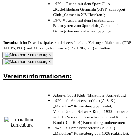
1939 = Fusion mit dem Sport Club
„Rudolfsheimer Germania (XIV)“ zum Sport
Club „Germania XIV-Horekan“;
1940 = Fusion mit dem Fussball Club
Baumgarten zum Sportclub „Germania“
Baumgarten und dabei aufgegangen
Download:
Im Downloadpaket sind 4 verschiedene Vektorgrafikformate (CDR,
AI EPS, PDF) und 3 Pixelgrafikformate (JPG, PNG, GIF) enthalten.
×
×
Vereinsinformationen:
Arbeiter Sport Klub "Marathon" Korneuburg
1926 = als Arbeitersportklub (A. S. K.)
„Marathon“ Korneuburg gegründet;
Vereinsfarben: Schwarz-Rot; – 1938 = musste
sich der Verein in Deutscher Turn und Reichs
Bund (D. T. R. B.) Korneuburg umbenennen;
1945 = als Arbeitersportclub (A. S. C.)
„Marathon“ Korneuburg von 1926 reaktiviert;