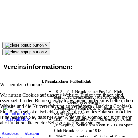
×
×
Vereinsinformationen:
I. Neunkirchner Fußballklub
Wir benutzen Cookies
1913 = als I. Neunkirchner Fussball-Klub
Wir nutzen Cookies auf unserer Website. Einige von ihnen sind
gegründet, kriegsbedingt wieder aufgelöst;
essenziell für den Betrieb der Seite, während andere uns helfen, diese
1925 = Nachfolgeverein als 1.
Website und die Nutzererfahrung zu verbessern (Tracking Cookies).
Arbeitersportverein (A. S. V.) Neunkirchen
Sie können selbst entscheiden, ob Sie die Cookies zulassen möchten.
wieder gegründet;
Bitte beachten Sie, dass bei einer Ablehnung womöglich nicht mehr
1925 = kurz darauf Fusion mit dem Sport Club
alle Funktionalitäten der Seite zur Verfügung stehen.
„Bewegung“ Neunkirchen von 1920 zum Sport
Club Neunkirchen von 1913;
Akzeptieren
Ablehnen
1984 = Fusion mit dem Werks Sport Verein