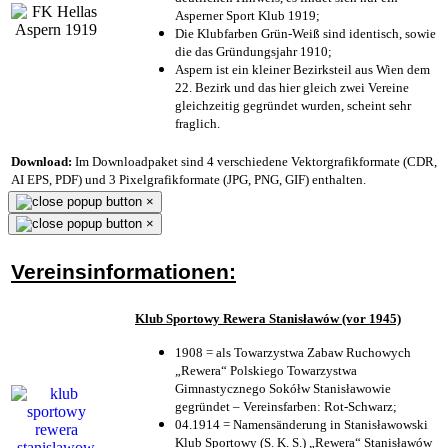
Asperner Sport Klub 1919
;
Die Klubfarben Grün-Weiß sind identisch, sowie
die das Gründungsjahr 1910
;
Aspern ist ein kleiner Bezirksteil aus Wien dem
22. Bezirk und das hier gleich zwei Vereine
gleichzeitig gegründet wurden, scheint sehr
fraglich.
Download:
Im Downloadpaket sind 4 verschiedene Vektorgrafikformate (CDR,
AI EPS, PDF) und 3 Pixelgrafikformate (JPG, PNG, GIF) enthalten.
×
×
Vereinsinformationen:
Klub Sportowy Rewera Stanisławów (vor 1945)
1908 = als Towarzystwa Zabaw Ruchowych
„Rewera“ Polskiego Towarzystwa
Gimnastycznego Sokółw Stanisławowie
gegründet – Vereinsfarben: Rot-Schwarz;
04.1914 = Namensänderung in Stanisławowski
Klub Sportowy (S. K. S.) „Rewera“ Stanisławów