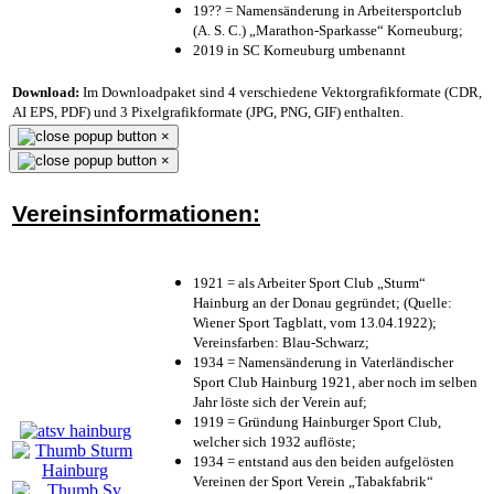
19?? = Namensänderung in Arbeitersportclub
(A. S. C.) „Marathon-Sparkasse“ Korneuburg;
2019 in SC Korneuburg umbenannt
Download:
Im Downloadpaket sind 4 verschiedene Vektorgrafikformate (CDR,
AI EPS, PDF) und 3 Pixelgrafikformate (JPG, PNG, GIF) enthalten.
×
×
Vereinsinformationen:
1921 = als Arbeiter Sport Club „Sturm“
Hainburg an der Donau gegründet; (Quelle:
Wiener Sport Tagblatt, vom 13.04.1922);
Vereinsfarben: Blau-Schwarz;
1934 = Namensänderung in Vaterländischer
Sport Club Hainburg 1921, aber noch im selben
Jahr löste sich der Verein auf;
1919 = Gründung Hainburger Sport Club,
welcher sich 1932 auflöste;
1934 = entstand aus den beiden aufgelösten
Vereinen der Sport Verein „Tabakfabrik“