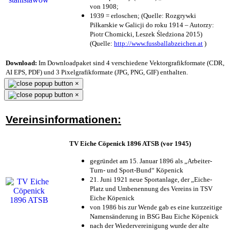
von 1908;
1939 = erloschen; (Quelle: Rozgrywki
Piłkarskie w Galicji do roku 1914 – Autorzy:
Piotr Chomicki, Leszek Śledziona 2015)
(Quelle:
http://www.fussballabzeichen.at
)
Download:
Im Downloadpaket sind 4 verschiedene Vektorgrafikformate (CDR,
AI EPS, PDF) und 3 Pixelgrafikformate (JPG, PNG, GIF) enthalten.
×
×
Vereinsinformationen:
TV Eiche Cöpenick 1896 ATSB (vor 1945)
gegründet am 15. Januar 1896 als „Arbeiter-
Turn- und Sport-Bund“ Köpenick
21. Juni 1921 neue Sportanlage, der „Eiche-
Platz und Umbenennung des Vereins in TSV
Eiche Köpenick
von 1986 bis zur Wende gab es eine kurzzeitige
Namensänderung in BSG Bau Eiche Köpenick
nach der Wiedervereinigung wurde der alte