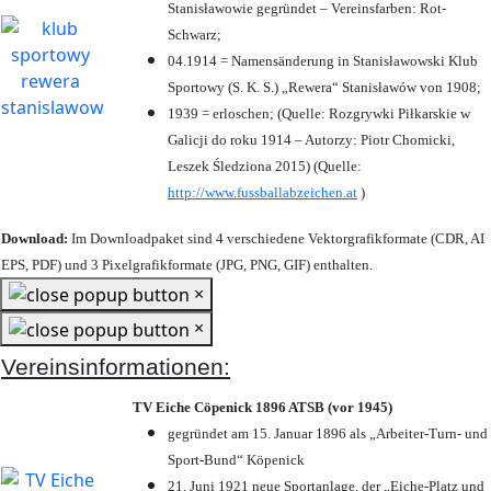
Stanisławowie gegründet – Vereinsfarben: Rot-
Schwarz;
04.1914 = Namensänderung in Stanisławowski Klub
Sportowy (S. K. S.) „Rewera“ Stanisławów von 1908;
1939 = erloschen; (Quelle: Rozgrywki Piłkarskie w
Galicji do roku 1914 – Autorzy: Piotr Chomicki,
Leszek Śledziona 2015) (Quelle:
http://www.fussballabzeichen.at
)
Download:
Im Downloadpaket sind 4 verschiedene Vektorgrafikformate (CDR, AI
EPS, PDF) und 3 Pixelgrafikformate (JPG, PNG, GIF) enthalten.
×
×
Vereinsinformationen:
TV Eiche Cöpenick 1896 ATSB (vor 1945)
gegründet am 15. Januar 1896 als „Arbeiter-Turn- und
Sport-Bund“ Köpenick
21. Juni 1921 neue Sportanlage, der „Eiche-Platz und