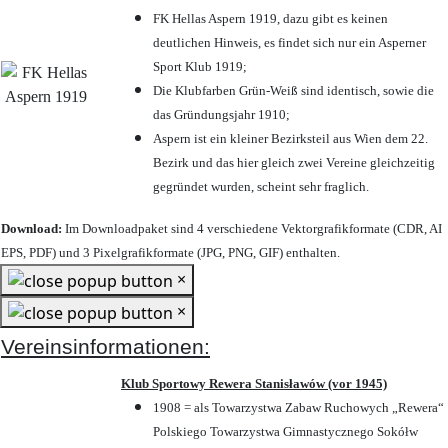
FK Hellas Aspern 1919, dazu gibt es keinen
deutlichen Hinweis, es findet sich nur ein Asperner
Sport Klub 1919
;
Die Klubfarben Grün-Weiß sind identisch, sowie die
das Gründungsjahr 1910
;
Aspern ist ein kleiner Bezirksteil aus Wien dem 22.
Bezirk und das hier gleich zwei Vereine gleichzeitig
gegründet wurden, scheint sehr fraglich.
Download:
Im Downloadpaket sind 4 verschiedene Vektorgrafikformate (CDR, AI
EPS, PDF) und 3 Pixelgrafikformate (JPG, PNG, GIF) enthalten.
×
×
Vereinsinformationen:
Klub Sportowy Rewera Stanisławów (vor 1945)
1908 = als Towarzystwa Zabaw Ruchowych „Rewera“
Polskiego Towarzystwa Gimnastycznego Sokółw