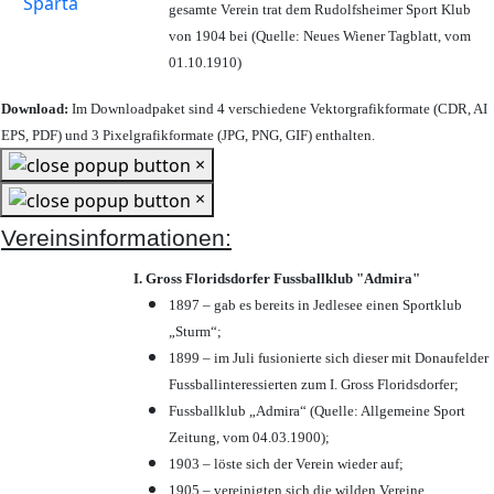
gesamte Verein trat dem Rudolfsheimer Sport Klub
von 1904 bei (Quelle: Neues Wiener Tagblatt, vom
01.10.1910)
Download:
Im Downloadpaket sind 4 verschiedene Vektorgrafikformate (CDR, AI
EPS, PDF) und 3 Pixelgrafikformate (JPG, PNG, GIF) enthalten.
×
×
Vereinsinformationen:
I. Gross Floridsdorfer Fussballklub "Admira"
1897 – gab es bereits in Jedlesee einen Sportklub
„Sturm“;
1899 – im Juli fusionierte sich dieser mit Donaufelder
Fussballinteressierten zum I. Gross Floridsdorfer
;
Fussballklub „Admira“ (Quelle: Allgemeine Sport
Zeitung, vom 04.03.1900);
1903 – löste sich der Verein wieder auf;
1905 – vereinigten sich die wilden Vereine