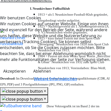
I. Neunkirchner Fußballklub
1913 = als I. Neunkirchner Fussball-Klub gegründet,
Wir benutzen Cookies
kriegsbedingt wieder aufgelöst;
Wir nutzen Cookies auf unserer Website. Einige von ihnen
1925 = Nachfolgeverein als 1. Arbeitersportverein (A.
sind essenziell für den Betrieb der Seite, während andere
S. V.) Neunkirchen wieder gegründet;
uns helfen, diese Website und die Nutzererfahrung zu
1925 = kurz darauf Fusion mit dem Sport Club
verbessern (Tracking Cookies). Sie können selbst
„Bewegung“ Neunkirchen von 1920 zum Sport Club
entscheiden, ob Sie die Cookies zulassen möchten. Bitte
Neunkirchen von 1913;
beachten Sie, dass bei einer Ablehnung womöglich nicht
1984 = Fusion mit dem Werks Sport Verein „Brevillier
mehr alle Funktionalitäten der Seite zur Verfügung stehen.
& Urban“ Neunkirchen von 1932 zum Sport Club
Neunkirchen von 1913; Vereinsfarben: Blau-Weiß;
Akzeptieren
Ablehnen
Weitere Informationen
Download:
Im Downloadpaket sind 4 verschiedene Vektorgrafikformate (CDR, AI
EPS, PDF) und 3 Pixelgrafikformate (JPG, PNG, GIF) enthalten.
×
×
Diese Vektorgrafik ist im Band 2 der im