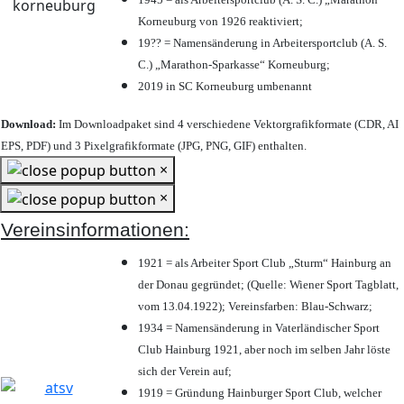
Korneuburg von 1926 reaktiviert;
19?? = Namensänderung in Arbeitersportclub (A. S.
C.) „Marathon-Sparkasse“ Korneuburg;
2019 in SC Korneuburg umbenannt
Download:
Im Downloadpaket sind 4 verschiedene Vektorgrafikformate (CDR, AI
EPS, PDF) und 3 Pixelgrafikformate (JPG, PNG, GIF) enthalten.
×
×
Vereinsinformationen:
1921 = als Arbeiter Sport Club „Sturm“ Hainburg an
der Donau gegründet; (Quelle: Wiener Sport Tagblatt,
vom 13.04.1922); Vereinsfarben: Blau-Schwarz;
1934 = Namensänderung in Vaterländischer Sport
Club Hainburg 1921, aber noch im selben Jahr löste
sich der Verein auf;
1919 = Gründung Hainburger Sport Club, welcher