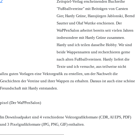
Zeitspiel-Verlag erscheinenden Buchreihe
"Fußballvereine" mit Beiträgen von Carsten
Gier, Hardy Grüne, Hansjürgen Jablonski, Bernd
Sautter und Olaf Wuttke erschienen. Der
WaPPenSalon arbeitet bereits seit vielen Jahren
insbesondere mit Hardy Grüne zusammen.
Hardy und ich teilen dasselbe Hobby. Wir sind
beide Wappennarren und recherchieren gerne
nach alten Fußballvereinen. Hardy liefert die
Texte und ich versuche, aus teilweise nicht
allzu guten Vorlagen eine Vektorgrafik zu erstellen, um der Nachwelt die
Geschichten der Vereine und ihrer Wappen zu erhalten. Daraus ist auch eine schöne
Freundschaft mit Hardy entstanden.
pixel (Der WaPPenSalon)
Im Downloadpaket sind 4 verschiedene Vektorgrafikformate (CDR, AI EPS, PDF)
und 3 Pixelgrafikformate (JPG, PNG, GIF) enthalten.