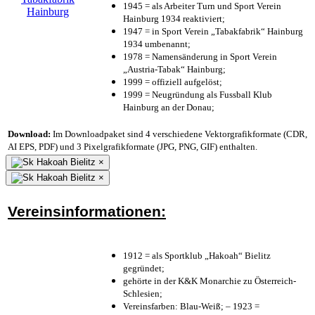
1945 = als Arbeiter Turn und Sport Verein
Hainburg 1934 reaktiviert;
1947 = in Sport Verein „Tabakfabrik“ Hainburg
1934 umbenannt;
1978 = Namensänderung in Sport Verein
„Austria-Tabak“ Hainburg;
1999 = offiziell aufgelöst;
1999 = Neugründung als Fussball Klub
Hainburg an der Donau;
Download:
Im Downloadpaket sind 4 verschiedene Vektorgrafikformate (CDR,
AI EPS, PDF) und 3 Pixelgrafikformate (JPG, PNG, GIF) enthalten.
×
×
Vereinsinformationen:
1912 = als Sportklub „Hakoah“ Bielitz
gegründet;
gehörte in der K&K Monarchie zu Österreich-
Schlesien;
Vereinsfarben: Blau-Weiß; – 1923 =