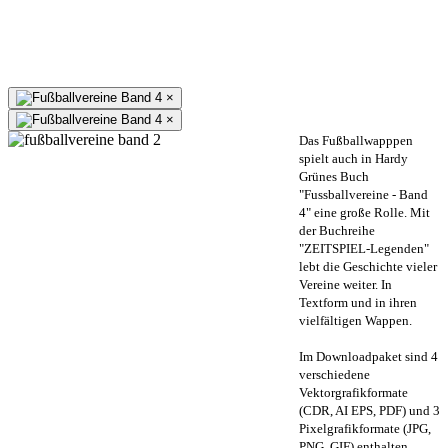
×
×
Das Fußballwapppen
spielt auch in Hardy
Grünes Buch
"Fussballvereine - Band
4" eine große Rolle. Mit
der Buchreihe
"ZEITSPIEL-Legenden"
lebt die Geschichte vieler
Vereine weiter. In
Textform und in ihren
vielfältigen Wappen.
Im Downloadpaket sind 4
verschiedene
Vektorgrafikformate
(CDR, AI EPS, PDF) und 3
Pixelgrafikformate (JPG,
PNG, GIF) enthalten.