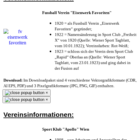
Fussball Verein "Eisenwerk Favoriten"
1920 = als Fussball Verein „Eisenwerk
Favoriten“ gegründet;
1922 = Namensänderung in Sport Club „Freiheit
X“ von 1920 (Quelle: Wiener Sport Tagblatt,
vom 10.01.1922); Vereinsfarben: Rot-Weiß;
1923 = schloss sich der Verein dem Sport Club
„Rapid“ Oberlaa an (Quelle: Wiener Sport
Tagblatt, vom 23.01.1923) und ging dabei in
der Fusion auf
Download:
Im Downloadpaket sind 4 verschiedene Vektorgrafikformate (CDR,
AI EPS, PDF) und 3 Pixelgrafikformate (JPG, PNG, GIF) enthalten.
×
×
Vereinsinformationen:
Sport Klub "Apollo" Wien
1908 – von Arbeitern und Angestellten der