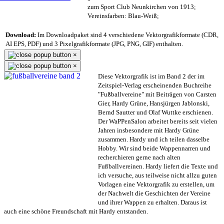
zum Sport Club Neunkirchen von 1913;
Vereinsfarben: Blau-Weiß;
Download:
Im Downloadpaket sind 4 verschiedene Vektorgrafikformate (CDR,
AI EPS, PDF) und 3 Pixelgrafikformate (JPG, PNG, GIF) enthalten.
×
×
Diese Vektorgrafik ist im Band 2 der im
Zeitspiel-Verlag erscheinenden Buchreihe
"Fußballvereine" mit Beiträgen von Carsten
Gier, Hardy Grüne, Hansjürgen Jablonski,
Bernd Sautter und Olaf Wuttke erschienen.
Der WaPPenSalon arbeitet bereits seit vielen
Jahren insbesondere mit Hardy Grüne
zusammen. Hardy und ich teilen dasselbe
Hobby. Wir sind beide Wappennarren und
recherchieren gerne nach alten
Fußballvereinen. Hardy liefert die Texte und
ich versuche, aus teilweise nicht allzu guten
Vorlagen eine Vektorgrafik zu erstellen, um
der Nachwelt die Geschichten der Vereine
und ihrer Wappen zu erhalten. Daraus ist
auch eine schöne Freundschaft mit Hardy entstanden.