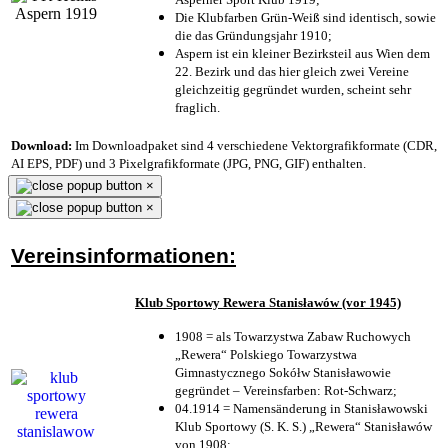
Die Klubfarben Grün-Weiß sind identisch, sowie
die das Gründungsjahr 1910
;
Aspern ist ein kleiner Bezirksteil aus Wien dem
22. Bezirk und das hier gleich zwei Vereine
gleichzeitig gegründet wurden, scheint sehr
fraglich.
Download:
Im Downloadpaket sind 4 verschiedene Vektorgrafikformate (CDR,
AI EPS, PDF) und 3 Pixelgrafikformate (JPG, PNG, GIF) enthalten.
×
×
Vereinsinformationen:
Klub Sportowy Rewera Stanisławów (vor 1945)
1908 = als Towarzystwa Zabaw Ruchowych
„Rewera“ Polskiego Towarzystwa
Gimnastycznego Sokółw Stanisławowie
gegründet – Vereinsfarben: Rot-Schwarz;
04.1914 = Namensänderung in Stanisławowski
Klub Sportowy (S. K. S.) „Rewera“ Stanisławów
von 1908;