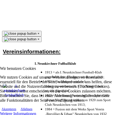
×
×
Vereinsinformationen:
I. Neunkirchner Fußballklub
Wir benutzen Cookies
1913 = als I. Neunkirchner Fussball-Klub
Wir nutzen Cookies auf unserer Website. Einige von ihnen sind
gegründet, kriegsbedingt wieder aufgelöst;
essenziell für den Betrieb der Seite, während andere uns helfen, diese
1925 = Nachfolgeverein als 1.
Website und die Nutzererfahrung zu verbessern (Tracking Cookies).
Arbeitersportverein (A. S. V.) Neunkirchen
Sie können selbst entscheiden, ob Sie die Cookies zulassen möchten.
wieder gegründet;
Bitte beachten Sie, dass bei einer Ablehnung womöglich nicht mehr
1925 = kurz darauf Fusion mit dem Sport Club
alle Funktionalitäten der Seite zur Verfügung stehen.
„Bewegung“ Neunkirchen von 1920 zum Sport
Club Neunkirchen von 1913;
1984 = Fusion mit dem Werks Sport Verein
Akzeptieren
Ablehnen
Weitere Informationen
„Brevillier & Urban“ Neunkirchen von 1932