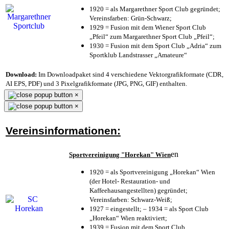
1920 = als Margarethner Sport Club gegründet;
Vereinsfarben: Grün-Schwarz;
1929 = Fusion mit dem Wiener Sport Club
„Pfeil“ zum Margarethner Sport Club „Pfeil“;
1930 = Fusion mit dem Sport Club „Adria“ zum
Sportklub Landstrasser „Amateure“
Download:
Im Downloadpaket sind 4 verschiedene Vektorgrafikformate (CDR,
AI EPS, PDF) und 3 Pixelgrafikformate (JPG, PNG, GIF) enthalten.
×
×
Vereinsinformationen:
en
Sportvereinigung "Horekan" Wien
1920 = als Sportvereinigung „Horekan“ Wien
(der Hotel- Restauration- und
Kaffeehausangestellten) gegründet;
Vereinsfarben: Schwarz-Weiß;
1927 = eingestellt; – 1934 = als Sport Club
„Horekan“ Wien reaktiviert;
1939 = Fusion mit dem Sport Club