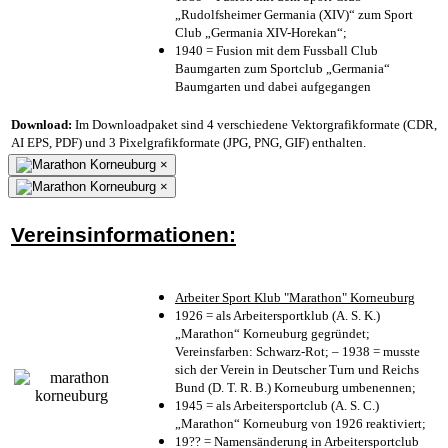
„Rudolfsheimer Germania (XIV)“ zum Sport
Club „Germania XIV-Horekan“;
1940 = Fusion mit dem Fussball Club
Baumgarten zum Sportclub „Germania“
Baumgarten und dabei aufgegangen
Download:
Im Downloadpaket sind 4 verschiedene Vektorgrafikformate (CDR,
AI EPS, PDF) und 3 Pixelgrafikformate (JPG, PNG, GIF) enthalten.
×
×
Vereinsinformationen:
Arbeiter Sport Klub "Marathon" Korneuburg
1926 = als Arbeitersportklub (A. S. K.)
„Marathon“ Korneuburg gegründet;
Vereinsfarben: Schwarz-Rot; – 1938 = musste
sich der Verein in Deutscher Turn und Reichs
Bund (D. T. R. B.) Korneuburg umbenennen;
1945 = als Arbeitersportclub (A. S. C.)
„Marathon“ Korneuburg von 1926 reaktiviert;
19?? = Namensänderung in Arbeitersportclub