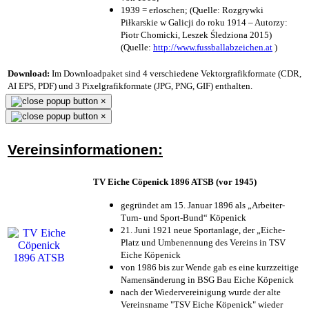
1939 = erloschen; (Quelle: Rozgrywki
Piłkarskie w Galicji do roku 1914 – Autorzy:
Piotr Chomicki, Leszek Śledziona 2015)
(Quelle:
http://www.fussballabzeichen.at
)
Download:
Im Downloadpaket sind 4 verschiedene Vektorgrafikformate (CDR,
AI EPS, PDF) und 3 Pixelgrafikformate (JPG, PNG, GIF) enthalten.
×
×
Vereinsinformationen:
TV Eiche Cöpenick 1896 ATSB (vor 1945)
gegründet am 15. Januar 1896 als „Arbeiter-
Turn- und Sport-Bund“ Köpenick
21. Juni 1921 neue Sportanlage, der „Eiche-
Platz und Umbenennung des Vereins in TSV
Eiche Köpenick
von 1986 bis zur Wende gab es eine kurzzeitige
Namensänderung in BSG Bau Eiche Köpenick
nach der Wiedervereinigung wurde der alte
Vereinsname "TSV Eiche Köpenick" wieder