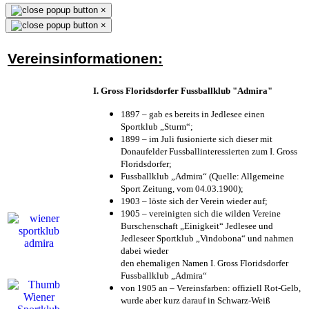
×
×
Vereinsinformationen:
I. Gross Floridsdorfer Fussballklub "Admira"
1897 – gab es bereits in Jedlesee einen
Sportklub „Sturm“;
1899 – im Juli fusionierte sich dieser mit
Donaufelder Fussballinteressierten zum I. Gross
Floridsdorfer
;
Fussballklub „Admira“ (Quelle: Allgemeine
Sport Zeitung, vom 04.03.1900);
1903 – löste sich der Verein wieder auf;
1905 – vereinigten sich die wilden Vereine
Burschenschaft „Einigkeit“ Jedlesee und
Jedleseer Sportklub „Vindobona“ und nahmen
dabei wieder
den ehemaligen Namen I. Gross Floridsdorfer
Fussballklub „Admira“
von 1905 an – Vereinsfarben: offiziell Rot-Gelb,
wurde aber kurz darauf in Schwarz-Weiß