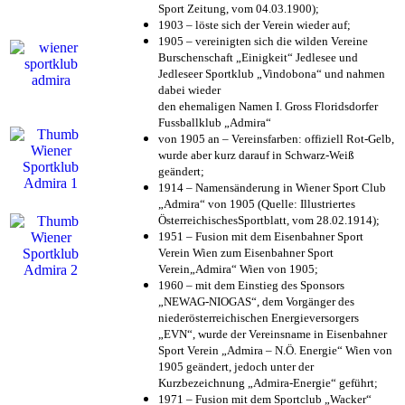
Sport Zeitung, vom 04.03.1900);
1903 – löste sich der Verein wieder auf;
1905 – vereinigten sich die wilden Vereine
Burschenschaft „Einigkeit“ Jedlesee und
Jedleseer Sportklub „Vindobona“ und nahmen
dabei wieder
den ehemaligen Namen I. Gross Floridsdorfer
Fussballklub „Admira“
von 1905 an – Vereinsfarben: offiziell Rot-Gelb,
wurde aber kurz darauf in Schwarz-Weiß
geändert;
1914 – Namensänderung in Wiener Sport Club
„Admira“ von 1905 (Quelle: Illustriertes
ÖsterreichischesSportblatt, vom 28.02.1914);
1951 – Fusion mit dem Eisenbahner Sport
Verein Wien zum Eisenbahner Sport
Verein„Admira“ Wien von 1905;
1960 – mit dem Einstieg des Sponsors
„NEWAG-NIOGAS“, dem Vorgänger des
niederösterreichischen Energieversorgers
„EVN“, wurde der Vereinsname in Eisenbahner
Sport Verein „Admira – N.Ö. Energie“ Wien von
1905 geändert, jedoch unter der
Kurzbezeichnung „Admira-Energie“ geführt;
1971 – Fusion mit dem Sportclub „Wacker“