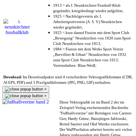
1913 = als I. Neunkirchner Fussball-Klub
gegründet, kriegsbedingt wieder aufgelöst;
1925 = Nachfolgeverein als 1.
Arbeitersportverein (A. S. V.) Neunkirchen
wieder gegründet;
1925 = kurz darauf Fusion mit dem Sport Club
„Bewegung“ Neunkirchen von 1920 zum Sport
Club Neunkirchen von 1913;
1984 = Fusion mit dem Werks Sport Verein
„Brevillier & Urban“ Neunkirchen von 1932
zum Sport Club Neunkirchen von 1913;
Vereinsfarben: Blau-Weiß;
Download:
Im Downloadpaket sind 4 verschiedene Vektorgrafikformate (CDR,
AI EPS, PDF) und 3 Pixelgrafikformate (JPG, PNG, GIF) enthalten.
×
×
Diese Vektorgrafik ist im Band 2 der im
Zeitspiel-Verlag erscheinenden Buchreihe
"Fußballvereine" mit Beiträgen von Carsten
Gier, Hardy Grüne, Hansjürgen Jablonski,
Bernd Sautter und Olaf Wuttke erschienen.
Der WaPPenSalon arbeitet bereits seit vielen
Jahren insbesondere mit Hardy Grüne