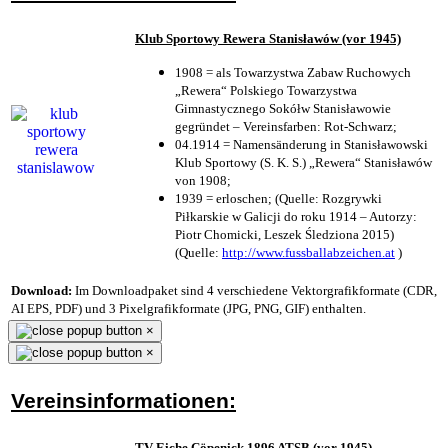
Klub Sportowy Rewera Stanisławów (vor 1945)
1908 = als Towarzystwa Zabaw Ruchowych
„Rewera“ Polskiego Towarzystwa
Gimnastycznego Sokółw Stanisławowie
gegründet – Vereinsfarben: Rot-Schwarz;
04.1914 = Namensänderung in Stanisławowski
Klub Sportowy (S. K. S.) „Rewera“ Stanisławów
von 1908;
1939 = erloschen; (Quelle: Rozgrywki
Piłkarskie w Galicji do roku 1914 – Autorzy:
Piotr Chomicki, Leszek Śledziona 2015)
(Quelle:
http://www.fussballabzeichen.at
)
Download:
Im Downloadpaket sind 4 verschiedene Vektorgrafikformate (CDR,
AI EPS, PDF) und 3 Pixelgrafikformate (JPG, PNG, GIF) enthalten.
×
×
Vereinsinformationen:
TV Eiche Cöpenick 1896 ATSB (vor 1945)