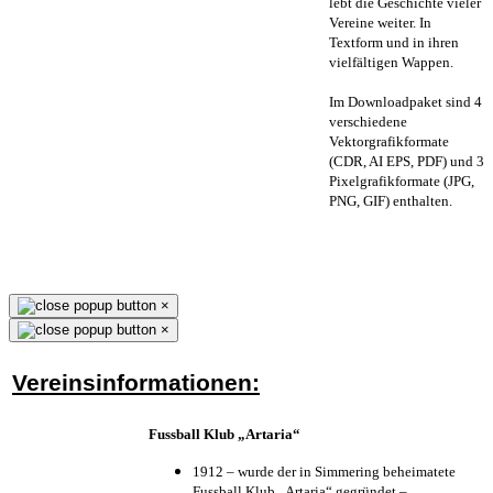
lebt die Geschichte vieler
Vereine weiter. In
Textform und in ihren
vielfältigen Wappen.
Im Downloadpaket sind 4
verschiedene
Vektorgrafikformate
(CDR, AI EPS, PDF) und 3
Pixelgrafikformate (JPG,
PNG, GIF) enthalten.
×
×
Vereinsinformationen:
Fussball Klub „Artaria“
1912 – wurde der in Simmering beheimatete
Fussball Klub „Artaria“ gegründet –