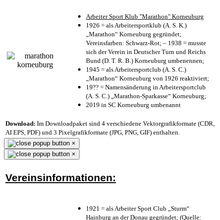
Arbeiter Sport Klub "Marathon" Korneuburg
1926 = als Arbeitersportklub (A. S. K.)
„Marathon“ Korneuburg gegründet;
Vereinsfarben: Schwarz-Rot; – 1938 = musste
sich der Verein in Deutscher Turn und Reichs
Bund (D. T. R. B.) Korneuburg umbenennen;
1945 = als Arbeitersportclub (A. S. C.)
„Marathon“ Korneuburg von 1926 reaktiviert;
19?? = Namensänderung in Arbeitersportclub
(A. S. C.) „Marathon-Sparkasse“ Korneuburg;
2019 in SC Korneuburg umbenannt
Download:
Im Downloadpaket sind 4 verschiedene Vektorgrafikformate (CDR,
AI EPS, PDF) und 3 Pixelgrafikformate (JPG, PNG, GIF) enthalten.
×
×
Vereinsinformationen:
1921 = als Arbeiter Sport Club „Sturm“
Hainburg an der Donau gegründet; (Quelle: