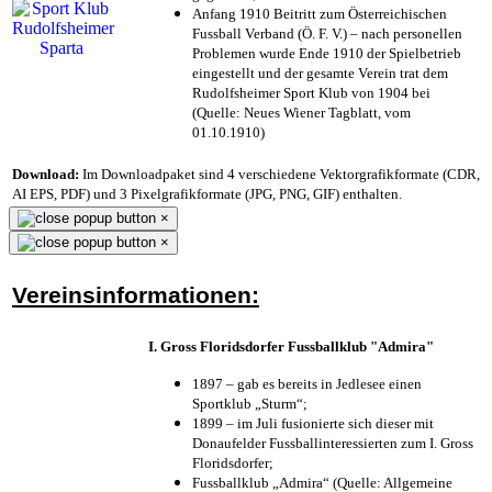
Anfang 1910 Beitritt zum Österreichischen
Fussball Verband (Ö. F. V.) – nach personellen
Problemen wurde Ende 1910 der Spielbetrieb
eingestellt und der gesamte Verein trat dem
Rudolfsheimer Sport Klub von 1904 bei
(Quelle: Neues Wiener Tagblatt, vom
01.10.1910)
Download:
Im Downloadpaket sind 4 verschiedene Vektorgrafikformate (CDR,
AI EPS, PDF) und 3 Pixelgrafikformate (JPG, PNG, GIF) enthalten.
×
×
Vereinsinformationen:
I. Gross Floridsdorfer Fussballklub "Admira"
1897 – gab es bereits in Jedlesee einen
Sportklub „Sturm“;
1899 – im Juli fusionierte sich dieser mit
Donaufelder Fussballinteressierten zum I. Gross
Floridsdorfer
;
Fussballklub „Admira“ (Quelle: Allgemeine