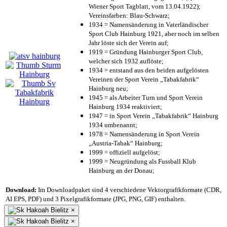
Wiener Sport Tagblatt, vom 13.04.1922);
Vereinsfarben: Blau-Schwarz;
1934 = Namensänderung in Vaterländischer
Sport Club Hainburg 1921, aber noch im selben
Jahr löste sich der Verein auf;
1919 = Gründung Hainburger Sport Club,
welcher sich 1932 auflöste;
1934 = entstand aus den beiden aufgelösten
Vereinen der Sport Verein „Tabakfabrik“
Hainburg neu;
1945 = als Arbeiter Turn und Sport Verein
Hainburg 1934 reaktiviert;
1947 = in Sport Verein „Tabakfabrik“ Hainburg
1934 umbenannt;
1978 = Namensänderung in Sport Verein
„Austria-Tabak“ Hainburg;
1999 = offiziell aufgelöst;
1999 = Neugründung als Fussball Klub
Hainburg an der Donau;
Download:
Im Downloadpaket sind 4 verschiedene Vektorgrafikformate (CDR,
AI EPS, PDF) und 3 Pixelgrafikformate (JPG, PNG, GIF) enthalten.
×
×