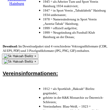
1945 = als Arbeiter Turn und Sport Verein
Hainburg 1934 reaktiviert;
1947 = in Sport Verein „Tabakfabrik“ Hainburg
1934 umbenannt;
1978 = Namensänderung in Sport Verein
„Austria-Tabak“ Hainburg;
1999 = offiziell aufgelöst;
1999 = Neugründung als Fussball Klub
Hainburg an der Donau;
Download:
Im Downloadpaket sind 4 verschiedene Vektorgrafikformate (CDR,
AI EPS, PDF) und 3 Pixelgrafikformate (JPG, PNG, GIF) enthalten.
×
×
Vereinsinformationen:
1912 = als Sportklub „Hakoah“ Bielitz
gegründet;
gehörte in der K&K Monarchie zu Österreich-
Schlesien;
Vereinsfarben: Blau-Weiß; – 1923 =