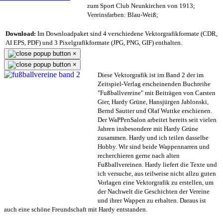
zum Sport Club Neunkirchen von 1913;
Vereinsfarben: Blau-Weiß;
Download:
Im Downloadpaket sind 4 verschiedene Vektorgrafikformate (CDR,
AI EPS, PDF) und 3 Pixelgrafikformate (JPG, PNG, GIF) enthalten.
×
×
Diese Vektorgrafik ist im Band 2 der im
Zeitspiel-Verlag erscheinenden Buchreihe
"Fußballvereine" mit Beiträgen von Carsten
Gier, Hardy Grüne, Hansjürgen Jablonski,
Bernd Sautter und Olaf Wuttke erschienen.
Der WaPPenSalon arbeitet bereits seit vielen
Jahren insbesondere mit Hardy Grüne
zusammen. Hardy und ich teilen dasselbe
Hobby. Wir sind beide Wappennarren und
recherchieren gerne nach alten
Fußballvereinen. Hardy liefert die Texte und
ich versuche, aus teilweise nicht allzu guten
Vorlagen eine Vektorgrafik zu erstellen, um
der Nachwelt die Geschichten der Vereine
und ihrer Wappen zu erhalten. Daraus ist
auch eine schöne Freundschaft mit Hardy entstanden.