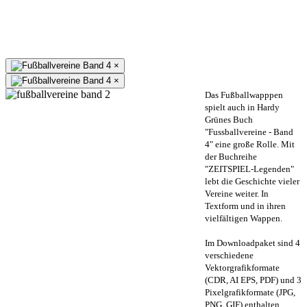
×
×
Das Fußballwapppen
spielt auch in Hardy
Grünes Buch
"Fussballvereine - Band
4" eine große Rolle. Mit
der Buchreihe
"ZEITSPIEL-Legenden"
lebt die Geschichte vieler
Vereine weiter. In
Textform und in ihren
vielfältigen Wappen.
Im Downloadpaket sind 4
verschiedene
Vektorgrafikformate
(CDR, AI EPS, PDF) und 3
Pixelgrafikformate (JPG,
PNG, GIF) enthalten.