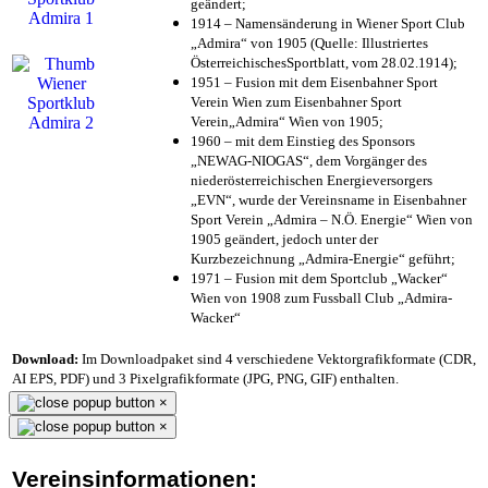
geändert;
1914 – Namensänderung in Wiener Sport Club
„Admira“ von 1905 (Quelle: Illustriertes
ÖsterreichischesSportblatt, vom 28.02.1914);
1951 – Fusion mit dem Eisenbahner Sport
Verein Wien zum Eisenbahner Sport
Verein„Admira“ Wien von 1905;
1960 – mit dem Einstieg des Sponsors
„NEWAG-NIOGAS“, dem Vorgänger des
niederösterreichischen Energieversorgers
„EVN“, wurde der Vereinsname in Eisenbahner
Sport Verein „Admira – N.Ö. Energie“ Wien von
1905 geändert, jedoch unter der
Kurzbezeichnung „Admira-Energie“ geführt;
1971 – Fusion mit dem Sportclub „Wacker“
Wien von 1908 zum Fussball Club „Admira-
Wacker“
Download:
Im Downloadpaket sind 4 verschiedene Vektorgrafikformate (CDR,
AI EPS, PDF) und 3 Pixelgrafikformate (JPG, PNG, GIF) enthalten.
×
×
Vereinsinformationen: