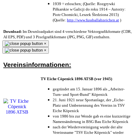
1939 = erloschen; (Quelle: Rozgrywki
Piłkarskie w Galicji do roku 1914 – Autorzy:
Piotr Chomicki, Leszek Śledziona 2015)
(Quelle:
http://www.fussballabzeichen.at
)
Download:
Im Downloadpaket sind 4 verschiedene Vektorgrafikformate (CDR,
AI EPS, PDF) und 3 Pixelgrafikformate (JPG, PNG, GIF) enthalten.
×
×
Vereinsinformationen:
TV Eiche Cöpenick 1896 ATSB (vor 1945)
gegründet am 15. Januar 1896 als „Arbeiter-
Turn- und Sport-Bund“ Köpenick
21. Juni 1921 neue Sportanlage, der „Eiche-
Platz und Umbenennung des Vereins in TSV
Eiche Köpenick
von 1986 bis zur Wende gab es eine kurzzeitige
Namensänderung in BSG Bau Eiche Köpenick
nach der Wiedervereinigung wurde der alte
Vereinsname "TSV Eiche Köpenick" wieder