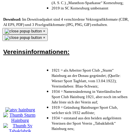
(A. S. C.) „Marathon-Sparkasse“ Korneuburg;
2019 in SC Korneuburg umbenannt
Download:
Im Downloadpaket sind 4 verschiedene Vektorgrafikformate (CDR,
AI EPS, PDF) und 3 Pixelgrafikformate (JPG, PNG, GIF) enthalten.
×
×
Vereinsinformationen:
1921 = als Arbeiter Sport Club „Sturm“
Hainburg an der Donau gegründet; (Quelle:
Wiener Sport Tagblatt, vom 13.04.1922);
Vereinsfarben: Blau-Schwarz;
1934 = Namensänderung in Vaterländischer
Sport Club Hainburg 1921, aber noch im selben
Jahr löste sich der Verein auf;
1919 = Gründung Hainburger Sport Club,
welcher sich 1932 auflöste;
1934 = entstand aus den beiden aufgelösten
Vereinen der Sport Verein „Tabakfabrik“
Hainburg neu;