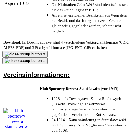
Die Klubfarben Grün-Weiß sind identisch, sowie
die das Gründungsjahr 1910
;
Aspern ist ein kleiner Bezirksteil aus Wien dem
22. Bezirk und das hier gleich zwei Vereine
gleichzeitig gegründet wurden, scheint sehr
fraglich.
Download:
Im Downloadpaket sind 4 verschiedene Vektorgrafikformate (CDR,
AI EPS, PDF) und 3 Pixelgrafikformate (JPG, PNG, GIF) enthalten.
×
×
Vereinsinformationen:
Klub Sportowy Rewera Stanisławów (vor 1945)
1908 = als Towarzystwa Zabaw Ruchowych
„Rewera“ Polskiego Towarzystwa
Gimnastycznego Sokółw Stanisławowie
gegründet – Vereinsfarben: Rot-Schwarz;
04.1914 = Namensänderung in Stanisławowski
Klub Sportowy (S. K. S.) „Rewera“ Stanisławów
von 1908;