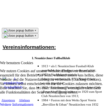
×
×
Vereinsinformationen:
I. Neunkirchner Fußballklub
Wir benutzen Cookies
1913 = als I. Neunkirchner Fussball-Klub
gegründet, kriegsbedingt wieder aufgelöst;
Wir nutzen Cookies auf unserer Website. Einige von ihnen sind
1925 = Nachfolgeverein als 1.
essenziell für den Betrieb der Seite, während andere uns helfen, diese
Arbeitersportverein (A. S. V.) Neunkirchen
Website und die Nutzererfahrung zu verbessern (Tracking Cookies).
wieder gegründet;
Sie können selbst entscheiden, ob Sie die Cookies zulassen möchten.
1925 = kurz darauf Fusion mit dem Sport Club
Bitte beachten Sie, dass bei einer Ablehnung womöglich nicht mehr
„Bewegung“ Neunkirchen von 1920 zum Sport
alle Funktionalitäten der Seite zur Verfügung stehen.
Club Neunkirchen von 1913;
1984 = Fusion mit dem Werks Sport Verein
Akzeptieren
Ablehnen
Weitere Informationen
„Brevillier & Urban“ Neunkirchen von 1932