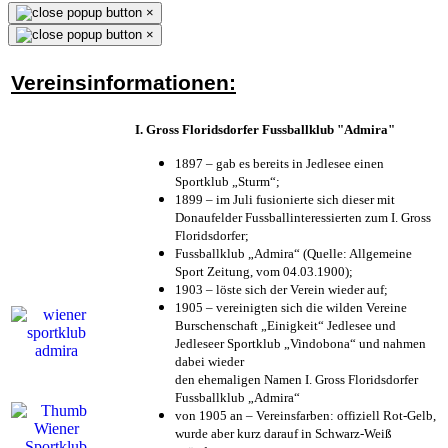
×
×
Vereinsinformationen:
I. Gross Floridsdorfer Fussballklub "Admira"
1897 – gab es bereits in Jedlesee einen
Sportklub „Sturm“;
1899 – im Juli fusionierte sich dieser mit
Donaufelder Fussballinteressierten zum I. Gross
Floridsdorfer
;
Fussballklub „Admira“ (Quelle: Allgemeine
Sport Zeitung, vom 04.03.1900);
1903 – löste sich der Verein wieder auf;
1905 – vereinigten sich die wilden Vereine
Burschenschaft „Einigkeit“ Jedlesee und
Jedleseer Sportklub „Vindobona“ und nahmen
dabei wieder
den ehemaligen Namen I. Gross Floridsdorfer
Fussballklub „Admira“
von 1905 an – Vereinsfarben: offiziell Rot-Gelb,
wurde aber kurz darauf in Schwarz-Weiß