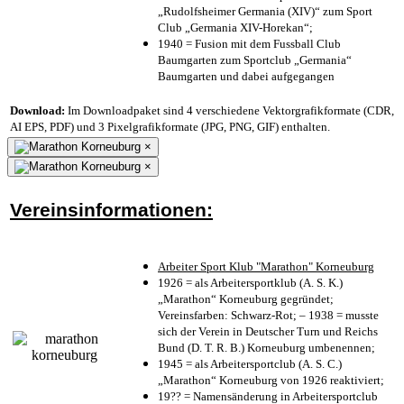
„Rudolfsheimer Germania (XIV)“ zum Sport
Club „Germania XIV-Horekan“;
1940 = Fusion mit dem Fussball Club
Baumgarten zum Sportclub „Germania“
Baumgarten und dabei aufgegangen
Download:
Im Downloadpaket sind 4 verschiedene Vektorgrafikformate (CDR,
AI EPS, PDF) und 3 Pixelgrafikformate (JPG, PNG, GIF) enthalten.
×
×
Vereinsinformationen:
Arbeiter Sport Klub "Marathon" Korneuburg
1926 = als Arbeitersportklub (A. S. K.)
„Marathon“ Korneuburg gegründet;
Vereinsfarben: Schwarz-Rot; – 1938 = musste
sich der Verein in Deutscher Turn und Reichs
Bund (D. T. R. B.) Korneuburg umbenennen;
1945 = als Arbeitersportclub (A. S. C.)
„Marathon“ Korneuburg von 1926 reaktiviert;
19?? = Namensänderung in Arbeitersportclub