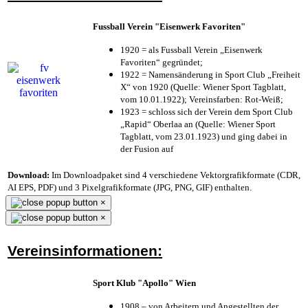
Fussball Verein "Eisenwerk Favoriten"
1920 = als Fussball Verein „Eisenwerk
Favoriten“ gegründet;
1922 = Namensänderung in Sport Club „Freiheit
X“ von 1920 (Quelle: Wiener Sport Tagblatt,
vom 10.01.1922); Vereinsfarben: Rot-Weiß;
1923 = schloss sich der Verein dem Sport Club
„Rapid“ Oberlaa an (Quelle: Wiener Sport
Tagblatt, vom 23.01.1923) und ging dabei in
der Fusion auf
Download:
Im Downloadpaket sind 4 verschiedene Vektorgrafikformate (CDR,
AI EPS, PDF) und 3 Pixelgrafikformate (JPG, PNG, GIF) enthalten.
×
×
Vereinsinformationen:
Sport Klub "Apollo" Wien
1908 – von Arbeitern und Angestellten der