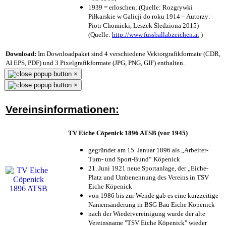
1939 = erloschen; (Quelle: Rozgrywki
Piłkarskie w Galicji do roku 1914 – Autorzy:
Piotr Chomicki, Leszek Śledziona 2015)
(Quelle:
http://www.fussballabzeichen.at
)
Download:
Im Downloadpaket sind 4 verschiedene Vektorgrafikformate (CDR,
AI EPS, PDF) und 3 Pixelgrafikformate (JPG, PNG, GIF) enthalten.
×
×
Vereinsinformationen:
TV Eiche Cöpenick 1896 ATSB (vor 1945)
gegründet am 15. Januar 1896 als „Arbeiter-
Turn- und Sport-Bund“ Köpenick
21. Juni 1921 neue Sportanlage, der „Eiche-
Platz und Umbenennung des Vereins in TSV
Eiche Köpenick
von 1986 bis zur Wende gab es eine kurzzeitige
Namensänderung in BSG Bau Eiche Köpenick
nach der Wiedervereinigung wurde der alte
Vereinsname "TSV Eiche Köpenick" wieder