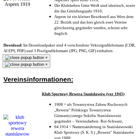
Die Klubfarben Grün-Weiß sind identisch, sowie
die das Gründungsjahr 1910
;
Aspern ist ein kleiner Bezirksteil aus Wien dem
22. Bezirk und das hier gleich zwei Vereine
gleichzeitig gegründet wurden, scheint sehr
fraglich.
Download:
Im Downloadpaket sind 4 verschiedene Vektorgrafikformate (CDR,
AI EPS, PDF) und 3 Pixelgrafikformate (JPG, PNG, GIF) enthalten.
×
×
Vereinsinformationen:
Klub Sportowy Rewera Stanisławów (vor 1945)
1908 = als Towarzystwa Zabaw Ruchowych
„Rewera“ Polskiego Towarzystwa
Gimnastycznego Sokółw Stanisławowie
gegründet – Vereinsfarben: Rot-Schwarz;
04.1914 = Namensänderung in Stanisławowski
Klub Sportowy (S. K. S.) „Rewera“ Stanisławów
von 1908;