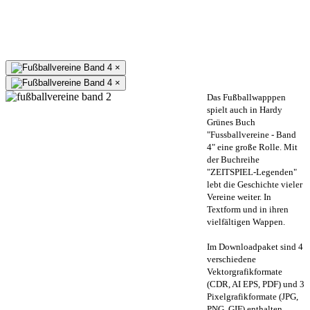
×
×
Das Fußballwapppen
spielt auch in Hardy
Grünes Buch
"Fussballvereine - Band
4" eine große Rolle. Mit
der Buchreihe
"ZEITSPIEL-Legenden"
lebt die Geschichte vieler
Vereine weiter. In
Textform und in ihren
vielfältigen Wappen.
Im Downloadpaket sind 4
verschiedene
Vektorgrafikformate
(CDR, AI EPS, PDF) und 3
Pixelgrafikformate (JPG,
PNG, GIF) enthalten.