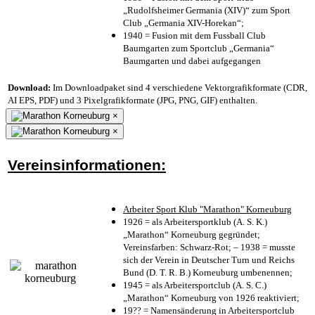
„Rudolfsheimer Germania (XIV)“ zum Sport
Club „Germania XIV-Horekan“;
1940 = Fusion mit dem Fussball Club
Baumgarten zum Sportclub „Germania“
Baumgarten und dabei aufgegangen
Download:
Im Downloadpaket sind 4 verschiedene Vektorgrafikformate (CDR,
AI EPS, PDF) und 3 Pixelgrafikformate (JPG, PNG, GIF) enthalten.
×
×
Vereinsinformationen:
Arbeiter Sport Klub "Marathon" Korneuburg
1926 = als Arbeitersportklub (A. S. K.)
„Marathon“ Korneuburg gegründet;
Vereinsfarben: Schwarz-Rot; – 1938 = musste
sich der Verein in Deutscher Turn und Reichs
Bund (D. T. R. B.) Korneuburg umbenennen;
1945 = als Arbeitersportclub (A. S. C.)
„Marathon“ Korneuburg von 1926 reaktiviert;
19?? = Namensänderung in Arbeitersportclub