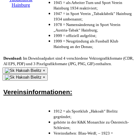
1945 = als Arbeiter Turn und Sport Verein
Hainburg 1934 reaktiviert;
1947 = in Sport Verein „Tabakfabrik“ Hainburg
1934 umbenannt;
1978 = Namensänderung in Sport Verein
„Austria-Tabak“ Hainburg;
1999 = offiziell aufgelöst;
1999 = Neugründung als Fussball Klub
Hainburg an der Donau;
Download:
Im Downloadpaket sind 4 verschiedene Vektorgrafikformate (CDR,
AI EPS, PDF) und 3 Pixelgrafikformate (JPG, PNG, GIF) enthalten.
×
×
Vereinsinformationen:
1912 = als Sportklub „Hakoah“ Bielitz
gegründet;
gehörte in der K&K Monarchie zu Österreich-
Schlesien;
Vereinsfarben: Blau-Weiß; – 1923 =