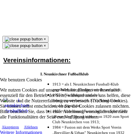
×
×
Vereinsinformationen:
I. Neunkirchner Fußballklub
Wir benutzen Cookies
1913 = als I. Neunkirchner Fussball-Klub
Wir nutzen Cookies auf unserer Website. Einige von ihnen sind
gegründet, kriegsbedingt wieder aufgelöst;
essenziell für den Betrieb der Seite, während andere uns helfen, diese
1925 = Nachfolgeverein als 1.
Website und die Nutzererfahrung zu verbessern (Tracking Cookies).
Arbeitersportverein (A. S. V.) Neunkirchen
Sie können selbst entscheiden, ob Sie die Cookies zulassen möchten.
wieder gegründet;
Bitte beachten Sie, dass bei einer Ablehnung womöglich nicht mehr
1925 = kurz darauf Fusion mit dem Sport Club
alle Funktionalitäten der Seite zur Verfügung stehen.
„Bewegung“ Neunkirchen von 1920 zum Sport
Club Neunkirchen von 1913;
1984 = Fusion mit dem Werks Sport Verein
Akzeptieren
Ablehnen
Weitere Informationen
„Brevillier & Urban“ Neunkirchen von 1932