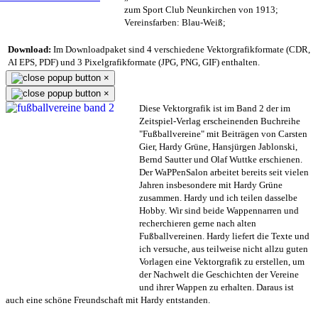
zum Sport Club Neunkirchen von 1913;
Vereinsfarben: Blau-Weiß;
Download:
Im Downloadpaket sind 4 verschiedene Vektorgrafikformate (CDR,
AI EPS, PDF) und 3 Pixelgrafikformate (JPG, PNG, GIF) enthalten.
×
×
Diese Vektorgrafik ist im Band 2 der im
Zeitspiel-Verlag erscheinenden Buchreihe
"Fußballvereine" mit Beiträgen von Carsten
Gier, Hardy Grüne, Hansjürgen Jablonski,
Bernd Sautter und Olaf Wuttke erschienen.
Der WaPPenSalon arbeitet bereits seit vielen
Jahren insbesondere mit Hardy Grüne
zusammen. Hardy und ich teilen dasselbe
Hobby. Wir sind beide Wappennarren und
recherchieren gerne nach alten
Fußballvereinen. Hardy liefert die Texte und
ich versuche, aus teilweise nicht allzu guten
Vorlagen eine Vektorgrafik zu erstellen, um
der Nachwelt die Geschichten der Vereine
und ihrer Wappen zu erhalten. Daraus ist
auch eine schöne Freundschaft mit Hardy entstanden.