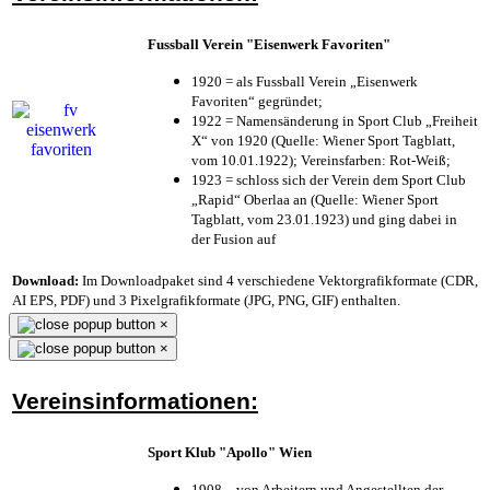
Fussball Verein "Eisenwerk Favoriten"
1920 = als Fussball Verein „Eisenwerk
Favoriten“ gegründet;
1922 = Namensänderung in Sport Club „Freiheit
X“ von 1920 (Quelle: Wiener Sport Tagblatt,
vom 10.01.1922); Vereinsfarben: Rot-Weiß;
1923 = schloss sich der Verein dem Sport Club
„Rapid“ Oberlaa an (Quelle: Wiener Sport
Tagblatt, vom 23.01.1923) und ging dabei in
der Fusion auf
Download:
Im Downloadpaket sind 4 verschiedene Vektorgrafikformate (CDR,
AI EPS, PDF) und 3 Pixelgrafikformate (JPG, PNG, GIF) enthalten.
×
×
Vereinsinformationen:
Sport Klub "Apollo" Wien
1908 – von Arbeitern und Angestellten der