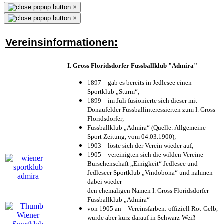
×
×
Vereinsinformationen:
I. Gross Floridsdorfer Fussballklub "Admira"
1897 – gab es bereits in Jedlesee einen
Sportklub „Sturm“;
1899 – im Juli fusionierte sich dieser mit
Donaufelder Fussballinteressierten zum I. Gross
Floridsdorfer
;
Fussballklub „Admira“ (Quelle: Allgemeine
Sport Zeitung, vom 04.03.1900);
1903 – löste sich der Verein wieder auf;
1905 – vereinigten sich die wilden Vereine
Burschenschaft „Einigkeit“ Jedlesee und
Jedleseer Sportklub „Vindobona“ und nahmen
dabei wieder
den ehemaligen Namen I. Gross Floridsdorfer
Fussballklub „Admira“
von 1905 an – Vereinsfarben: offiziell Rot-Gelb,
wurde aber kurz darauf in Schwarz-Weiß