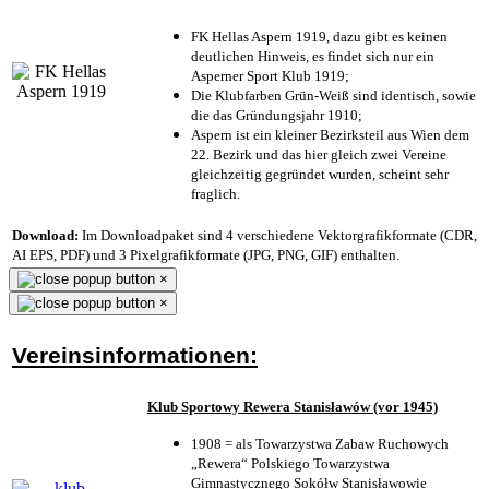
FK Hellas Aspern 1919, dazu gibt es keinen
deutlichen Hinweis, es findet sich nur ein
Asperner Sport Klub 1919
;
Die Klubfarben Grün-Weiß sind identisch, sowie
die das Gründungsjahr 1910
;
Aspern ist ein kleiner Bezirksteil aus Wien dem
22. Bezirk und das hier gleich zwei Vereine
gleichzeitig gegründet wurden, scheint sehr
fraglich.
Download:
Im Downloadpaket sind 4 verschiedene Vektorgrafikformate (CDR,
AI EPS, PDF) und 3 Pixelgrafikformate (JPG, PNG, GIF) enthalten.
×
×
Vereinsinformationen:
Klub Sportowy Rewera Stanisławów (vor 1945)
1908 = als Towarzystwa Zabaw Ruchowych
„Rewera“ Polskiego Towarzystwa
Gimnastycznego Sokółw Stanisławowie