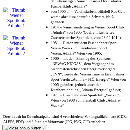
den ehemaligen Namen I. Gross Floridsdorfer
Fussballklub „Admira“
von 1905 an – Vereinsfarben: offiziell Rot-Gelb,
wurde aber kurz darauf in Schwarz-Weiß
geändert;
1914 – Namensänderung in Wiener Sport Club
„Admira“ von 1905 (Quelle: Illustriertes
ÖsterreichischesSportblatt, vom 28.02.1914);
1951 – Fusion mit dem Eisenbahner Sport
Verein Wien zum Eisenbahner Sport
Verein„Admira“ Wien von 1905;
1960 – mit dem Einstieg des Sponsors
„NEWAG-NIOGAS“, dem Vorgänger des
niederösterreichischen Energieversorgers
„EVN“, wurde der Vereinsname in Eisenbahner
Sport Verein „Admira – N.Ö. Energie“ Wien von
1905 geändert, jedoch unter der
Kurzbezeichnung „Admira-Energie“ geführt;
1971 – Fusion mit dem Sportclub „Wacker“
Wien von 1908 zum Fussball Club „Admira-
Wacker“
Download:
Im Downloadpaket sind 4 verschiedene Vektorgrafikformate (CDR,
AI EPS, PDF) und 3 Pixelgrafikformate (JPG, PNG, GIF) enthalten.
×