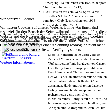
„Bewegung“ Neunkirchen von 1920 zum Sport
Club Neunkirchen von 1913;
1984 = Fusion mit dem Werks Sport Verein
„Brevillier & Urban“ Neunkirchen von 1932
Wir benutzen Cookies
zum Sport Club Neunkirchen von 1913;
Vereinsfarben: Blau-Weiß;
Wir nutzen Cookies auf unserer Website. Einige von ihnen sind
essenziell für den Betrieb der Seite, während andere uns helfen, diese
Download:
Im Downloadpaket sind 4 verschiedene Vektorgrafikformate (CDR,
Website und die Nutzererfahrung zu verbessern (Tracking Cookies).
AI EPS, PDF) und 3 Pixelgrafikformate (JPG, PNG, GIF) enthalten.
Sie können selbst entscheiden, ob Sie die Cookies zulassen möchten.
×
Bitte beachten Sie, dass bei einer Ablehnung womöglich nicht mehr
alle Funktionalitäten der Seite zur Verfügung stehen.
×
Diese Vektorgrafik ist im Band 2 der im
Akzeptieren
Ablehnen
Zeitspiel-Verlag erscheinenden Buchreihe
Weitere Informationen
"Fußballvereine" mit Beiträgen von Carsten
Gier, Hardy Grüne, Hansjürgen Jablonski,
Bernd Sautter und Olaf Wuttke erschienen.
Der WaPPenSalon arbeitet bereits seit vielen
Jahren insbesondere mit Hardy Grüne
zusammen. Hardy und ich teilen dasselbe
Hobby. Wir sind beide Wappennarren und
recherchieren gerne nach alten
Fußballvereinen. Hardy liefert die Texte und
ich versuche, aus teilweise nicht allzu guten
Vorlagen eine Vektorgrafik zu erstellen, um