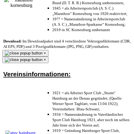
Bund (D. T. R. B.) Korneuburg umbenennen;
1945 = als Arbeitersportclub (A. S. C.)
„Marathon“ Korneuburg von 1926 reaktiviert;
19?? = Namensänderung in Arbeitersportclub
(A. S. C.) „Marathon-Sparkasse“ Korneuburg;
2019 in SC Korneuburg umbenannt
Download:
Im Downloadpaket sind 4 verschiedene Vektorgrafikformate (CDR,
AI EPS, PDF) und 3 Pixelgrafikformate (JPG, PNG, GIF) enthalten.
×
×
Vereinsinformationen:
1921 = als Arbeiter Sport Club „Sturm“
Hainburg an der Donau gegründet; (Quelle:
Wiener Sport Tagblatt, vom 13.04.1922);
Vereinsfarben: Blau-Schwarz;
1934 = Namensänderung in Vaterländischer
Sport Club Hainburg 1921, aber noch im selben
Jahr löste sich der Verein auf;
1919 = Gründung Hainburger Sport Club,