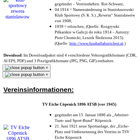
gegründet – Vereinsfarben: Rot-Schwarz;
04.1914 = Namensänderung in Stanisławowski
Klub Sportowy (S. K. S.) „Rewera“ Stanisławów
von 1908;
1939 = erloschen; (Quelle: Rozgrywki
Piłkarskie w Galicji do roku 1914 – Autorzy:
Piotr Chomicki, Leszek Śledziona 2015)
(Quelle:
http://www.fussballabzeichen.at
)
Download:
Im Downloadpaket sind 4 verschiedene Vektorgrafikformate (CDR,
AI EPS, PDF) und 3 Pixelgrafikformate (JPG, PNG, GIF) enthalten.
×
×
Vereinsinformationen:
TV Eiche Cöpenick 1896 ATSB (vor 1945)
gegründet am 15. Januar 1896 als „Arbeiter-
Turn- und Sport-Bund“ Köpenick
21. Juni 1921 neue Sportanlage, der „Eiche-
Platz und Umbenennung des Vereins in TSV
Eiche Köpenick