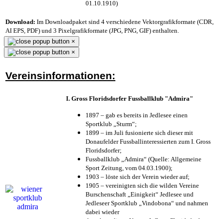
01.10.1910)
Download:
Im Downloadpaket sind 4 verschiedene Vektorgrafikformate (CDR,
AI EPS, PDF) und 3 Pixelgrafikformate (JPG, PNG, GIF) enthalten.
×
×
Vereinsinformationen:
I. Gross Floridsdorfer Fussballklub "Admira"
1897 – gab es bereits in Jedlesee einen
Sportklub „Sturm“;
1899 – im Juli fusionierte sich dieser mit
Donaufelder Fussballinteressierten zum I. Gross
Floridsdorfer
;
Fussballklub „Admira“ (Quelle: Allgemeine
Sport Zeitung, vom 04.03.1900);
1903 – löste sich der Verein wieder auf;
1905 – vereinigten sich die wilden Vereine
Burschenschaft „Einigkeit“ Jedlesee und
Jedleseer Sportklub „Vindobona“ und nahmen
dabei wieder