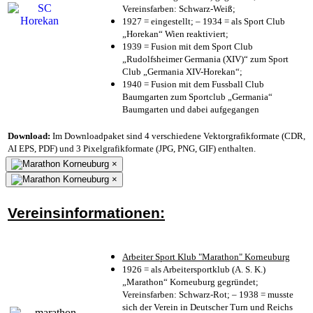
Vereinsfarben: Schwarz-Weiß;
1927 = eingestellt; – 1934 = als Sport Club
„Horekan“ Wien reaktiviert;
1939 = Fusion mit dem Sport Club
„Rudolfsheimer Germania (XIV)“ zum Sport
Club „Germania XIV-Horekan“;
1940 = Fusion mit dem Fussball Club
Baumgarten zum Sportclub „Germania“
Baumgarten und dabei aufgegangen
Download:
Im Downloadpaket sind 4 verschiedene Vektorgrafikformate (CDR,
AI EPS, PDF) und 3 Pixelgrafikformate (JPG, PNG, GIF) enthalten.
×
×
Vereinsinformationen:
Arbeiter Sport Klub "Marathon" Korneuburg
1926 = als Arbeitersportklub (A. S. K.)
„Marathon“ Korneuburg gegründet;
Vereinsfarben: Schwarz-Rot; – 1938 = musste
sich der Verein in Deutscher Turn und Reichs