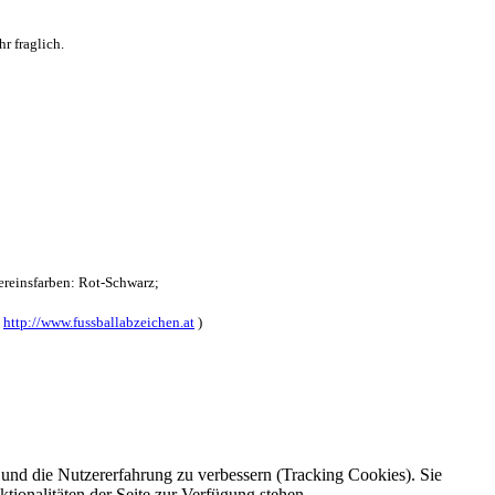
r fraglich.
reinsfarben: Rot-Schwarz;
:
http://www.fussballabzeichen.at
)
e und die Nutzererfahrung zu verbessern (Tracking Cookies). Sie
tionalitäten der Seite zur Verfügung stehen.