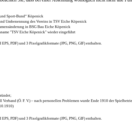
- und Sport-Bund“ Köpenick
z und Umbenennung des Vereins in TSV Eiche Köpenick
 Namensänderung in BSG Bau Eiche Köpenick
nsname "TSV Eiche Köpenick" wieder eingeführt
EPS, PDF) und 3 Pixelgrafikformate (JPG, PNG, GIF) enthalten.
ründet;
l Verband (Ö. F. V.) – nach personellen Problemen wurde Ende 1910 der Spielbetri
.10.1910)
EPS, PDF) und 3 Pixelgrafikformate (JPG, PNG, GIF) enthalten.