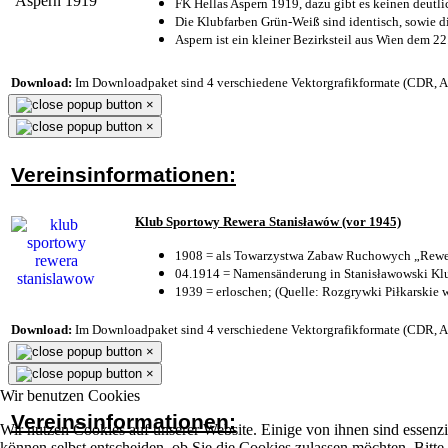
FK Hellas Aspern 1919, dazu gibt es keinen deutli
Die Klubfarben Grün-Weiß sind identisch, sowie 
Aspern ist ein kleiner Bezirksteil aus Wien dem 22
Download:
Im Downloadpaket sind 4 verschiedene Vektorgrafikformate (CDR, AI 
×
×
Vereinsinformationen:
Klub Sportowy Rewera Stanisławów (vor 1945)
1908 = als Towarzystwa Zabaw Ruchowych „Rewer
04.1914 = Namensänderung in Stanisławowski Klu
1939 = erloschen; (Quelle: Rozgrywki Piłkarskie 
Download:
Im Downloadpaket sind 4 verschiedene Vektorgrafikformate (CDR, AI 
×
×
Wir benutzen Cookies
Vereinsinformationen:
Wir nutzen Cookies auf unserer Website. Einige von ihnen sind essenzi
können selbst entscheiden, ob Sie die Cookies zulassen möchten. Bitte