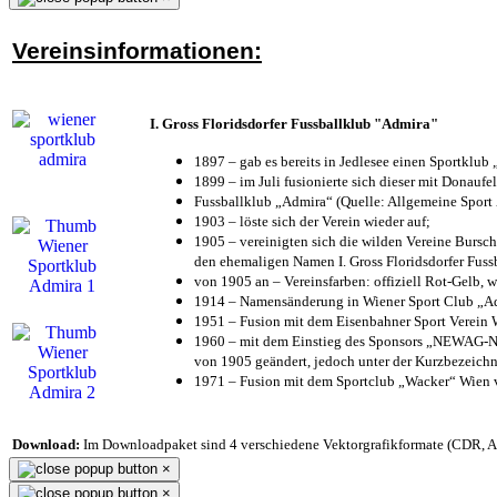
Vereinsinformationen:
I. Gross Floridsdorfer Fussballklub "Admira"
1897 – gab es bereits in Jedlesee einen Sportklub
1899 – im Juli fusionierte sich dieser mit Donaufel
Fussballklub „Admira“ (Quelle: Allgemeine Sport
1903 – löste sich der Verein wieder auf;
1905 – vereinigten sich die wilden Vereine Bursc
den ehemaligen Namen I. Gross Floridsdorfer Fus
von 1905 an – Vereinsfarben: offiziell Rot-Gelb, 
1914 – Namensänderung in Wiener Sport Club „Admi
1951 – Fusion mit dem Eisenbahner Sport Verein
1960 – mit dem Einstieg des Sponsors „NEWAG-NI
von 1905 geändert, jedoch unter der Kurzbezeich
1971 – Fusion mit dem Sportclub „Wacker“ Wien
Download:
Im Downloadpaket sind 4 verschiedene Vektorgrafikformate (CDR, AI 
×
×