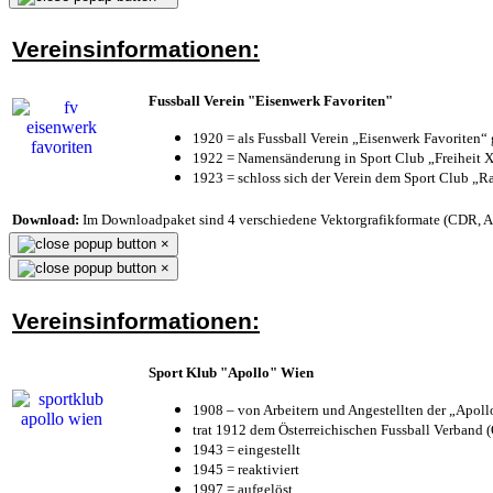
Vereinsinformationen:
Fussball Verein "Eisenwerk Favoriten"
1920 = als Fussball Verein „Eisenwerk Favoriten“
1922 = Namensänderung in Sport Club „Freiheit X
1923 = schloss sich der Verein dem Sport Club „Ra
Download:
Im Downloadpaket sind 4 verschiedene Vektorgrafikformate (CDR, AI 
×
×
Vereinsinformationen:
Sport Klub "Apollo" Wien
1908 – von Arbeitern und Angestellten der „Apol
trat 1912 dem Österreichischen Fussball Verband (Ö
1943 = eingestellt
1945 = reaktiviert
1997 = aufgelöst