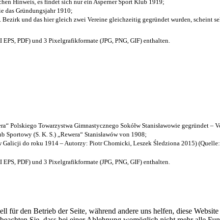
chen Hinweis, es findet sich nur ein Asperner Sport Klub 1919
;
die das Gründungsjahr 1910
;
. Bezirk und das hier gleich zwei Vereine gleichzeitig gegründet wurden, scheint seh
EPS, PDF) und 3 Pixelgrafikformate (JPG, PNG, GIF) enthalten.
a“ Polskiego Towarzystwa Gimnastycznego Sokółw Stanisławowie gegründet – Ve
b Sportowy (S. K. S.) „Rewera“ Stanisławów von 1908;
w Galicji do roku 1914 – Autorzy: Piotr Chomicki, Leszek Śledziona 2015) (Quelle
EPS, PDF) und 3 Pixelgrafikformate (JPG, PNG, GIF) enthalten.
ell für den Betrieb der Seite, während andere uns helfen, diese Websit
 beachten Sie, dass bei einer Ablehnung womöglich nicht mehr alle Funk