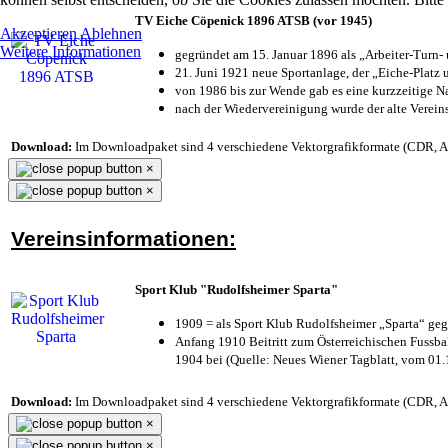
TV Eiche Cöpenick 1896 ATSB (vor 1945)
Akzeptieren
Ablehnen
Weitere Informationen
gegründet am 15. Januar 1896 als „Arbeiter-Turn
21. Juni 1921 neue Sportanlage, der „Eiche-Plat
von 1986 bis zur Wende gab es eine kurzzeitige
nach der Wiedervereinigung wurde der alte Verei
Download:
Im Downloadpaket sind 4 verschiedene Vektorgrafikformate (CDR, AI 
×
×
Vereinsinformationen:
Sport Klub "Rudolfsheimer Sparta"
1909 = als Sport Klub Rudolfsheimer „Sparta“ geg
Anfang 1910 Beitritt zum Österreichischen Fussbal
1904 bei (Quelle: Neues Wiener Tagblatt, vom 01
Download:
Im Downloadpaket sind 4 verschiedene Vektorgrafikformate (CDR, AI 
×
×