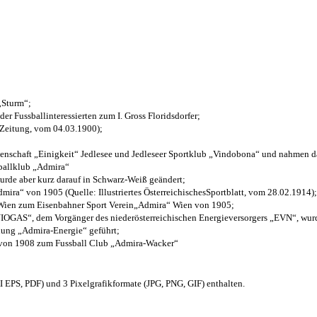
 „Sturm“;
der Fussballinteressierten zum I. Gross Floridsdorfer
;
 Zeitung, vom 04.03.1900);
henschaft „Einigkeit“ Jedlesee und Jedleseer Sportklub „Vindobona“ und nahmen d
sballklub „Admira“
wurde aber kurz darauf in Schwarz-Weiß geändert;
ra“ von 1905 (Quelle: Illustriertes ÖsterreichischesSportblatt, vom 28.02.1914);
 Wien zum Eisenbahner Sport Verein„Admira“ Wien von 1905;
OGAS“, dem Vorgänger des niederösterreichischen Energieversorgers „EVN“, wurde
nung „Admira-Energie“ geführt;
 von 1908 zum Fussball Club „Admira-Wacker“
EPS, PDF) und 3 Pixelgrafikformate (JPG, PNG, GIF) enthalten.