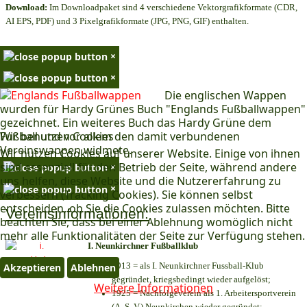
Download:
Im Downloadpaket sind 4 verschiedene Vektorgrafikformate (CDR,
AI EPS, PDF) und 3 Pixelgrafikformate (JPG, PNG, GIF) enthalten.
×
×
Die englischen Wappen
wurden für Hardy Grünes Buch "Englands Fußballwappen"
gezeichnet. Ein weiteres Buch das Hardy Grüne dem
Wir benutzen Cookies
Fußball und vor allem den damit verbundenen
Vereinswappen widmete.
Wir nutzen Cookies auf unserer Website. Einige von ihnen
sind essenziell für den Betrieb der Seite, während andere
×
uns helfen, diese Website und die Nutzererfahrung zu
×
verbessern (Tracking Cookies). Sie können selbst
entscheiden, ob Sie die Cookies zulassen möchten. Bitte
Vereinsinformationen:
beachten Sie, dass bei einer Ablehnung womöglich nicht
mehr alle Funktionalitäten der Seite zur Verfügung stehen.
I. Neunkirchner Fußballklub
1913 = als I. Neunkirchner Fussball-Klub
Akzeptieren
Ablehnen
gegründet, kriegsbedingt wieder aufgelöst;
Weitere Informationen
1925 = Nachfolgeverein als 1. Arbeitersportverein
(A. S. V.) Neunkirchen wieder gegründet;