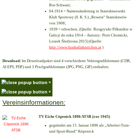
Rot-Schwarz;
04.1914 = Namensänderung in Stanisławowski
Klub Sportowy (S. K. S.) „Rewera“ Stanisławów
von 1908;
1939 = erloschen; (Quelle: Rozgrywki Piłkarskie w
Galicji do roku 1914 – Autorzy: Piotr Chomicki,
Leszek Śledziona 2015) (Quelle:
http://www.fussballabzeichen.at
)
Download:
Im Downloadpaket sind 4 verschiedene Vektorgrafikformate (CDR,
AI EPS, PDF) und 3 Pixelgrafikformate (JPG, PNG, GIF) enthalten.
×
×
Vereinsinformationen:
TV Eiche Cöpenick 1896 ATSB (vor 1945)
gegründet am 15. Januar 1896 als „Arbeiter-Turn-
und Sport-Bund“ Köpenick