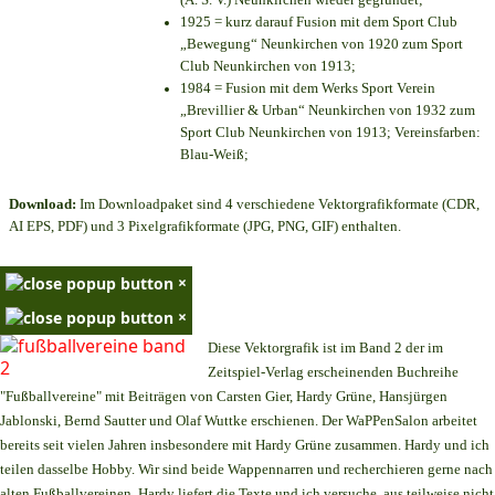
1925 = kurz darauf Fusion mit dem Sport Club
„Bewegung“ Neunkirchen von 1920 zum Sport
Club Neunkirchen von 1913;
1984 = Fusion mit dem Werks Sport Verein
„Brevillier & Urban“ Neunkirchen von 1932 zum
Sport Club Neunkirchen von 1913; Vereinsfarben:
Blau-Weiß;
Download:
Im Downloadpaket sind 4 verschiedene Vektorgrafikformate (CDR,
AI EPS, PDF) und 3 Pixelgrafikformate (JPG, PNG, GIF) enthalten.
×
×
Diese Vektorgrafik ist im Band 2 der im
Zeitspiel-Verlag erscheinenden Buchreihe
"Fußballvereine" mit Beiträgen von Carsten Gier, Hardy Grüne, Hansjürgen
Jablonski, Bernd Sautter und Olaf Wuttke erschienen. Der WaPPenSalon arbeitet
bereits seit vielen Jahren insbesondere mit Hardy Grüne zusammen. Hardy und ich
teilen dasselbe Hobby. Wir sind beide Wappennarren und recherchieren gerne nach
alten Fußballvereinen. Hardy liefert die Texte und ich versuche, aus teilweise nicht