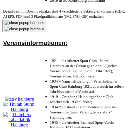
2019 in SC Korneuburg umbenannt
Download:
Im Downloadpaket sind 4 verschiedene Vektorgrafikformate (CDR,
AI EPS, PDF) und 3 Pixelgrafikformate (JPG, PNG, GIF) enthalten.
×
×
Vereinsinformationen:
1921 = als Arbeiter Sport Club „Sturm“
Hainburg an der Donau gegründet; (Quelle:
Wiener Sport Tagblatt, vom 13.04.1922);
Vereinsfarben: Blau-Schwarz;
1934 = Namensänderung in Vaterländischer
Sport Club Hainburg 1921, aber noch im selben
Jahr löste sich der Verein auf;
1919 = Gründung Hainburger Sport Club,
welcher sich 1932 auflöste;
1934 = entstand aus den beiden aufgelösten
Vereinen der Sport Verein „Tabakfabrik“
Hainburg neu;
1945 = als Arbeiter Turn und Sport Verein
Hainburg 1934 reaktiviert;