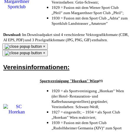
Vereinsfarben: Grün-Schwarz;
1929 = Fusion mit dem Wiener Sport Club
„Pfeil“ zum Margarethner Sport Club „Pfeil“;
1930 = Fusion mit dem Sport Club „Adria“ zum
Sportklub Landstrasser „Amateure“
Download:
Im Downloadpaket sind 4 verschiedene Vektorgrafikformate (CDR,
AI EPS, PDF) und 3 Pixelgrafikformate (JPG, PNG, GIF) enthalten.
×
×
Vereinsinformationen:
en
Sportvereinigung "Horekan" Wien
1920 = als Sportvereinigung „Horekan“ Wien
(der Hotel- Restauration- und
Kaffeehausangestellten) gegründet;
Vereinsfarben: Schwarz-Weiß;
1927 = eingestellt; – 1934 = als Sport Club
„Horekan“ Wien reaktiviert;
1939 = Fusion mit dem Sport Club
„Rudolfsheimer Germania (XIV)“ zum Sport