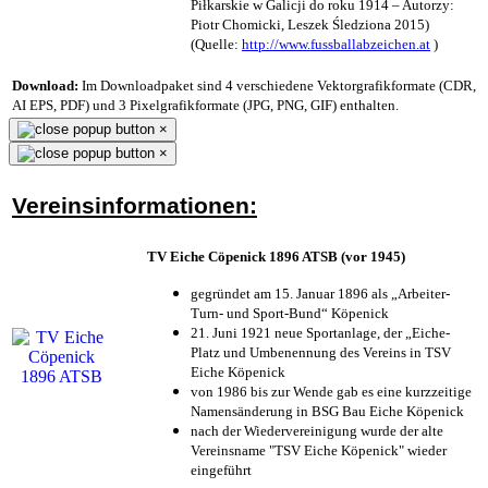
Piłkarskie w Galicji do roku 1914 – Autorzy:
Piotr Chomicki, Leszek Śledziona 2015)
(Quelle:
http://www.fussballabzeichen.at
)
Download:
Im Downloadpaket sind 4 verschiedene Vektorgrafikformate (CDR,
AI EPS, PDF) und 3 Pixelgrafikformate (JPG, PNG, GIF) enthalten.
×
×
Vereinsinformationen:
TV Eiche Cöpenick 1896 ATSB (vor 1945)
gegründet am 15. Januar 1896 als „Arbeiter-
Turn- und Sport-Bund“ Köpenick
21. Juni 1921 neue Sportanlage, der „Eiche-
Platz und Umbenennung des Vereins in TSV
Eiche Köpenick
von 1986 bis zur Wende gab es eine kurzzeitige
Namensänderung in BSG Bau Eiche Köpenick
nach der Wiedervereinigung wurde der alte
Vereinsname "TSV Eiche Köpenick" wieder
eingeführt