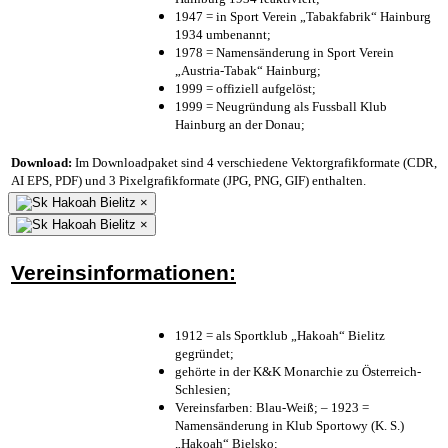
1947 = in Sport Verein „Tabakfabrik“ Hainburg
1934 umbenannt;
1978 = Namensänderung in Sport Verein
„Austria-Tabak“ Hainburg;
1999 = offiziell aufgelöst;
1999 = Neugründung als Fussball Klub
Hainburg an der Donau;
Download:
Im Downloadpaket sind 4 verschiedene Vektorgrafikformate (CDR,
AI EPS, PDF) und 3 Pixelgrafikformate (JPG, PNG, GIF) enthalten.
×
×
Vereinsinformationen:
1912 = als Sportklub „Hakoah“ Bielitz
gegründet;
gehörte in der K&K Monarchie zu Österreich-
Schlesien;
Vereinsfarben: Blau-Weiß; – 1923 =
Namensänderung in Klub Sportowy (K. S.)
„Hakoah“ Bielsko;