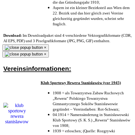
die das Gründungsjahr 1910
;
Aspern ist ein kleiner Bezirksteil aus Wien dem
22. Bezirk und das hier gleich zwei Vereine
gleichzeitig gegründet wurden, scheint sehr
fraglich.
Download:
Im Downloadpaket sind 4 verschiedene Vektorgrafikformate (CDR,
AI EPS, PDF) und 3 Pixelgrafikformate (JPG, PNG, GIF) enthalten.
×
×
Vereinsinformationen:
Klub Sportowy Rewera Stanisławów (vor 1945)
1908 = als Towarzystwa Zabaw Ruchowych
„Rewera“ Polskiego Towarzystwa
Gimnastycznego Sokółw Stanisławowie
gegründet – Vereinsfarben: Rot-Schwarz;
04.1914 = Namensänderung in Stanisławowski
Klub Sportowy (S. K. S.) „Rewera“ Stanisławów
von 1908;
1939 = erloschen; (Quelle: Rozgrywki