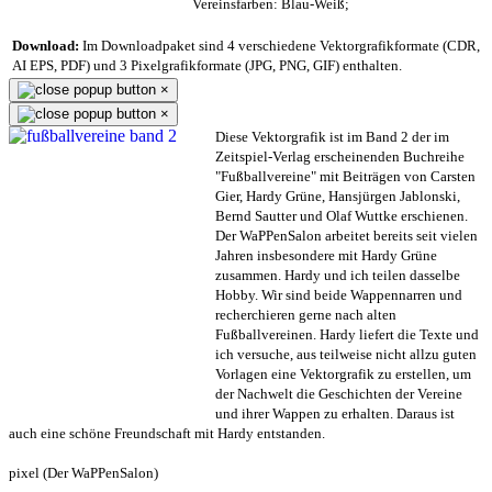
Vereinsfarben: Blau-Weiß;
Download:
Im Downloadpaket sind 4 verschiedene Vektorgrafikformate (CDR,
AI EPS, PDF) und 3 Pixelgrafikformate (JPG, PNG, GIF) enthalten.
×
×
Diese Vektorgrafik ist im Band 2 der im
Zeitspiel-Verlag erscheinenden Buchreihe
"Fußballvereine" mit Beiträgen von Carsten
Gier, Hardy Grüne, Hansjürgen Jablonski,
Bernd Sautter und Olaf Wuttke erschienen.
Der WaPPenSalon arbeitet bereits seit vielen
Jahren insbesondere mit Hardy Grüne
zusammen. Hardy und ich teilen dasselbe
Hobby. Wir sind beide Wappennarren und
recherchieren gerne nach alten
Fußballvereinen. Hardy liefert die Texte und
ich versuche, aus teilweise nicht allzu guten
Vorlagen eine Vektorgrafik zu erstellen, um
der Nachwelt die Geschichten der Vereine
und ihrer Wappen zu erhalten. Daraus ist
auch eine schöne Freundschaft mit Hardy entstanden.
pixel (Der WaPPenSalon)