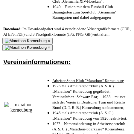
Club „Germania XIV-Horekan“;
1940 = Fusion mit dem Fussball Club
Baumgarten zum Sportclub „Germania“
Baumgarten und dabei aufgegangen
Download:
Im Downloadpaket sind 4 verschiedene Vektorgrafikformate (CDR,
AI EPS, PDF) und 3 Pixelgrafikformate (JPG, PNG, GIF) enthalten.
×
×
Vereinsinformationen:
Arbeiter Sport Klub "Marathon" Korneuburg
1926 = als Arbeitersportklub (A. S. K.)
„Marathon“ Korneuburg gegründet;
Vereinsfarben: Schwarz-Rot; – 1938 = musste
sich der Verein in Deutscher Turn und Reichs
Bund (D. T. R. B.) Korneuburg umbenennen;
1945 = als Arbeitersportclub (A. S. C.)
„Marathon“ Korneuburg von 1926 reaktiviert;
19?? = Namensänderung in Arbeitersportclub
(A. S. C.) „Marathon-Sparkasse“ Korneuburg;