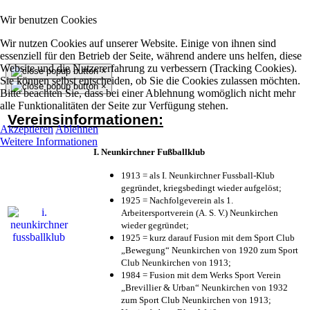
Wir benutzen Cookies
Wir nutzen Cookies auf unserer Website. Einige von ihnen sind
essenziell für den Betrieb der Seite, während andere uns helfen, diese
Website und die Nutzererfahrung zu verbessern (Tracking Cookies).
×
Sie können selbst entscheiden, ob Sie die Cookies zulassen möchten.
×
Bitte beachten Sie, dass bei einer Ablehnung womöglich nicht mehr
alle Funktionalitäten der Seite zur Verfügung stehen.
Vereinsinformationen:
Akzeptieren
Ablehnen
Weitere Informationen
I. Neunkirchner Fußballklub
1913 = als I. Neunkirchner Fussball-Klub
gegründet, kriegsbedingt wieder aufgelöst;
1925 = Nachfolgeverein als 1.
Arbeitersportverein (A. S. V.) Neunkirchen
wieder gegründet;
1925 = kurz darauf Fusion mit dem Sport Club
„Bewegung“ Neunkirchen von 1920 zum Sport
Club Neunkirchen von 1913;
1984 = Fusion mit dem Werks Sport Verein
„Brevillier & Urban“ Neunkirchen von 1932
zum Sport Club Neunkirchen von 1913;