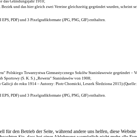
die das Gründungsjahr 1910
;
. Bezirk und das hier gleich zwei Vereine gleichzeitig gegründet wurden, scheint seh
EPS, PDF) und 3 Pixelgrafikformate (JPG, PNG, GIF) enthalten.
a“ Polskiego Towarzystwa Gimnastycznego Sokółw Stanisławowie gegründet – Ve
b Sportowy (S. K. S.) „Rewera“ Stanisławów von 1908;
w Galicji do roku 1914 – Autorzy: Piotr Chomicki, Leszek Śledziona 2015) (Quelle
EPS, PDF) und 3 Pixelgrafikformate (JPG, PNG, GIF) enthalten.
ell für den Betrieb der Seite, während andere uns helfen, diese Websit
 beachten Sie, dass bei einer Ablehnung womöglich nicht mehr alle Funk