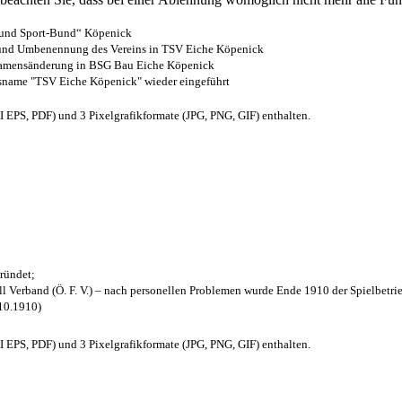
- und Sport-Bund“ Köpenick
z und Umbenennung des Vereins in TSV Eiche Köpenick
 Namensänderung in BSG Bau Eiche Köpenick
nsname "TSV Eiche Köpenick" wieder eingeführt
EPS, PDF) und 3 Pixelgrafikformate (JPG, PNG, GIF) enthalten.
ründet;
l Verband (Ö. F. V.) – nach personellen Problemen wurde Ende 1910 der Spielbetri
.10.1910)
EPS, PDF) und 3 Pixelgrafikformate (JPG, PNG, GIF) enthalten.