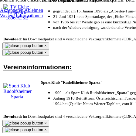
TV Eiche Cöpenick 1896 ATSB (vor 1945)
Akzeptieren
Ablehnen
gegründet am 15. Januar 1896 als „Arbeiter-Turn
Weitere Informationen
21. Juni 1921 neue Sportanlage, der „Eiche-Plat
von 1986 bis zur Wende gab es eine kurzzeitige
nach der Wiedervereinigung wurde der alte Verei
Download:
Im Downloadpaket sind 4 verschiedene Vektorgrafikformate (CDR, AI 
×
×
Vereinsinformationen:
Sport Klub "Rudolfsheimer Sparta"
1909 = als Sport Klub Rudolfsheimer „Sparta“ geg
Anfang 1910 Beitritt zum Österreichischen Fussbal
1904 bei (Quelle: Neues Wiener Tagblatt, vom 01
Download:
Im Downloadpaket sind 4 verschiedene Vektorgrafikformate (CDR, AI 
×
×