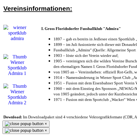
Vereinsinformationen:
I. Gross Floridsdorfer Fussballklub "Admira"
1897 – gab es bereits in Jedlesee einen Sportklub
1899 – im Juli fusionierte sich dieser mit Donaufel
Fussballklub „Admira“ (Quelle: Allgemeine Sport
1903 – löste sich der Verein wieder auf;
1905 – vereinigten sich die wilden Vereine Bursc
den ehemaligen Namen I. Gross Floridsdorfer Fus
von 1905 an – Vereinsfarben: offiziell Rot-Gelb, 
1914 – Namensänderung in Wiener Sport Club „Admi
1951 – Fusion mit dem Eisenbahner Sport Verein
1960 – mit dem Einstieg des Sponsors „NEWAG-NI
von 1905 geändert, jedoch unter der Kurzbezeich
1971 – Fusion mit dem Sportclub „Wacker“ Wien
Download:
Im Downloadpaket sind 4 verschiedene Vektorgrafikformate (CDR, AI 
×
×