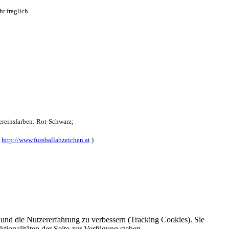
r fraglich.
reinsfarben: Rot-Schwarz;
:
http://www.fussballabzeichen.at
)
e und die Nutzererfahrung zu verbessern (Tracking Cookies). Sie
tionalitäten der Seite zur Verfügung stehen.