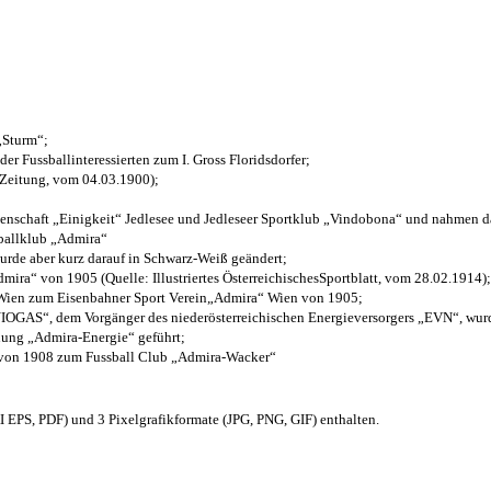
 „Sturm“;
der Fussballinteressierten zum I. Gross Floridsdorfer
;
 Zeitung, vom 04.03.1900);
henschaft „Einigkeit“ Jedlesee und Jedleseer Sportklub „Vindobona“ und nahmen d
sballklub „Admira“
wurde aber kurz darauf in Schwarz-Weiß geändert;
ra“ von 1905 (Quelle: Illustriertes ÖsterreichischesSportblatt, vom 28.02.1914);
 Wien zum Eisenbahner Sport Verein„Admira“ Wien von 1905;
OGAS“, dem Vorgänger des niederösterreichischen Energieversorgers „EVN“, wurde
nung „Admira-Energie“ geführt;
 von 1908 zum Fussball Club „Admira-Wacker“
EPS, PDF) und 3 Pixelgrafikformate (JPG, PNG, GIF) enthalten.