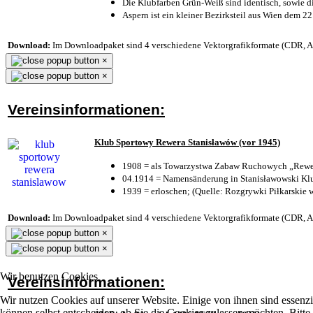
Die Klubfarben Grün-Weiß sind identisch, sowie 
Aspern ist ein kleiner Bezirksteil aus Wien dem 22
Download:
Im Downloadpaket sind 4 verschiedene Vektorgrafikformate (CDR, AI 
×
×
Vereinsinformationen:
Klub Sportowy Rewera Stanisławów (vor 1945)
1908 = als Towarzystwa Zabaw Ruchowych „Rewer
04.1914 = Namensänderung in Stanisławowski Klu
1939 = erloschen; (Quelle: Rozgrywki Piłkarskie 
Download:
Im Downloadpaket sind 4 verschiedene Vektorgrafikformate (CDR, AI 
×
×
Wir benutzen Cookies
Vereinsinformationen:
Wir nutzen Cookies auf unserer Website. Einige von ihnen sind essenzi
können selbst entscheiden, ob Sie die Cookies zulassen möchten. Bitte