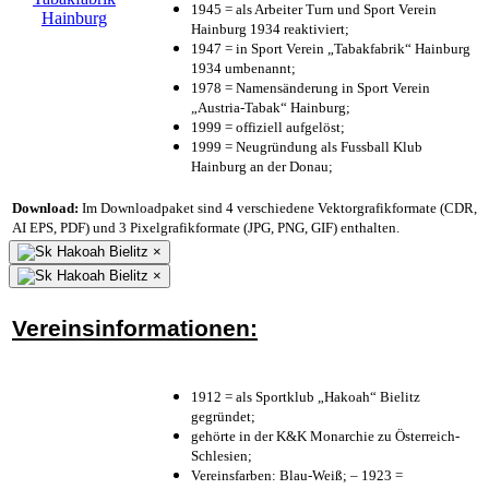
1945 = als Arbeiter Turn und Sport Verein
Hainburg 1934 reaktiviert;
1947 = in Sport Verein „Tabakfabrik“ Hainburg
1934 umbenannt;
1978 = Namensänderung in Sport Verein
„Austria-Tabak“ Hainburg;
1999 = offiziell aufgelöst;
1999 = Neugründung als Fussball Klub
Hainburg an der Donau;
Download:
Im Downloadpaket sind 4 verschiedene Vektorgrafikformate (CDR,
AI EPS, PDF) und 3 Pixelgrafikformate (JPG, PNG, GIF) enthalten.
×
×
Vereinsinformationen:
1912 = als Sportklub „Hakoah“ Bielitz
gegründet;
gehörte in der K&K Monarchie zu Österreich-
Schlesien;
Vereinsfarben: Blau-Weiß; – 1923 =