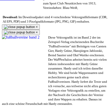
zum Sport Club Neunkirchen von 1913;
Vereinsfarben: Blau-Weiß;
Download:
Im Downloadpaket sind 4 verschiedene Vektorgrafikformate (CDR,
AI EPS, PDF) und 3 Pixelgrafikformate (JPG, PNG, GIF) enthalten.
×
×
Diese Vektorgrafik ist im Band 2 der im
Zeitspiel-Verlag erscheinenden Buchreihe
"Fußballvereine" mit Beiträgen von Carsten
Gier, Hardy Grüne, Hansjürgen Jablonski,
Bernd Sautter und Olaf Wuttke erschienen.
Der WaPPenSalon arbeitet bereits seit vielen
Jahren insbesondere mit Hardy Grüne
zusammen. Hardy und ich teilen dasselbe
Hobby. Wir sind beide Wappennarren und
recherchieren gerne nach alten
Fußballvereinen. Hardy liefert die Texte und
ich versuche, aus teilweise nicht allzu guten
Vorlagen eine Vektorgrafik zu erstellen, um
der Nachwelt die Geschichten der Vereine
und ihrer Wappen zu erhalten. Daraus ist
auch eine schöne Freundschaft mit Hardy entstanden.