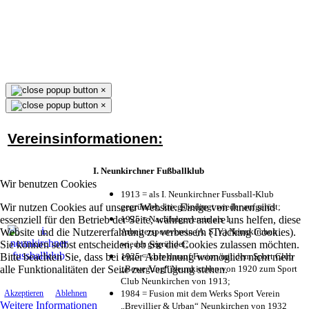
×
×
Vereinsinformationen:
I. Neunkirchner Fußballklub
Wir benutzen Cookies
1913 = als I. Neunkirchner Fussball-Klub
Wir nutzen Cookies auf unserer Website. Einige von ihnen sind
gegründet, kriegsbedingt wieder aufgelöst;
essenziell für den Betrieb der Seite, während andere uns helfen, diese
1925 = Nachfolgeverein als 1.
Website und die Nutzererfahrung zu verbessern (Tracking Cookies).
Arbeitersportverein (A. S. V.) Neunkirchen
Sie können selbst entscheiden, ob Sie die Cookies zulassen möchten.
wieder gegründet;
Bitte beachten Sie, dass bei einer Ablehnung womöglich nicht mehr
1925 = kurz darauf Fusion mit dem Sport Club
alle Funktionalitäten der Seite zur Verfügung stehen.
„Bewegung“ Neunkirchen von 1920 zum Sport
Club Neunkirchen von 1913;
1984 = Fusion mit dem Werks Sport Verein
Akzeptieren
Ablehnen
Weitere Informationen
„Brevillier & Urban“ Neunkirchen von 1932