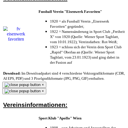
Fussball Verein "Eisenwerk Favoriten"
1920 = als Fussball Verein „Eisenwerk
Favoriten“ gegründet;
1922 = Namensänderung in Sport Club „Freiheit
X“ von 1920 (Quelle: Wiener Sport Tagblatt,
vom 10.01.1922); Vereinsfarben: Rot-Weiß;
1923 = schloss sich der Verein dem Sport Club
„Rapid“ Oberlaa an (Quelle: Wiener Sport
Tagblatt, vom 23.01.1923) und ging dabei in
der Fusion auf
Download:
Im Downloadpaket sind 4 verschiedene Vektorgrafikformate (CDR,
AI EPS, PDF) und 3 Pixelgrafikformate (JPG, PNG, GIF) enthalten.
×
×
Vereinsinformationen:
Sport Klub "Apollo" Wien
1908 – von Arbeitern und Angestellten der