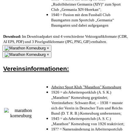
„Rudolfsheimer Germania (XIV)“ zum Sport
Club „Germania XIV-Horekan“;
1940 = Fusion mit dem Fussball Club
Baumgarten zum Sportclub „Germania“
Baumgarten und dabei aufgegangen
Download:
Im Downloadpaket sind 4 verschiedene Vektorgrafikformate (CDR,
AI EPS, PDF) und 3 Pixelgrafikformate (JPG, PNG, GIF) enthalten.
×
×
Vereinsinformationen:
Arbeiter Sport Klub "Marathon" Korneuburg
1926 = als Arbeitersportklub (A. S. K.)
„Marathon“ Korneuburg gegründet;
Vereinsfarben: Schwarz-Rot; – 1938 = musste
sich der Verein in Deutscher Turn und Reichs
Bund (D. T. R. B.) Korneuburg umbenennen;
1945 = als Arbeitersportclub (A. S. C.)
„Marathon“ Korneuburg von 1926 reaktiviert;
19?? = Namensänderung in Arbeitersportclub