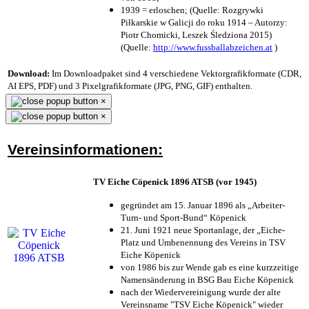
1939 = erloschen; (Quelle: Rozgrywki
Piłkarskie w Galicji do roku 1914 – Autorzy:
Piotr Chomicki, Leszek Śledziona 2015)
(Quelle:
http://www.fussballabzeichen.at
)
Download:
Im Downloadpaket sind 4 verschiedene Vektorgrafikformate (CDR,
AI EPS, PDF) und 3 Pixelgrafikformate (JPG, PNG, GIF) enthalten.
×
×
Vereinsinformationen:
TV Eiche Cöpenick 1896 ATSB (vor 1945)
gegründet am 15. Januar 1896 als „Arbeiter-
Turn- und Sport-Bund“ Köpenick
21. Juni 1921 neue Sportanlage, der „Eiche-
Platz und Umbenennung des Vereins in TSV
Eiche Köpenick
von 1986 bis zur Wende gab es eine kurzzeitige
Namensänderung in BSG Bau Eiche Köpenick
nach der Wiedervereinigung wurde der alte
Vereinsname "TSV Eiche Köpenick" wieder