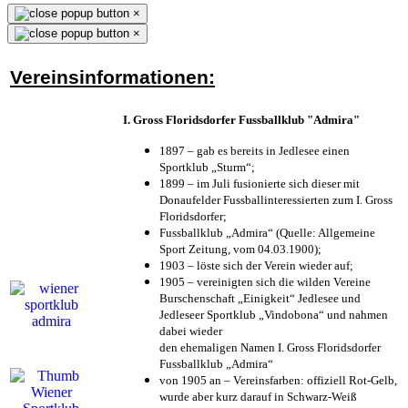
×
×
Vereinsinformationen:
I. Gross Floridsdorfer Fussballklub "Admira"
1897 – gab es bereits in Jedlesee einen
Sportklub „Sturm“;
1899 – im Juli fusionierte sich dieser mit
Donaufelder Fussballinteressierten zum I. Gross
Floridsdorfer
;
Fussballklub „Admira“ (Quelle: Allgemeine
Sport Zeitung, vom 04.03.1900);
1903 – löste sich der Verein wieder auf;
1905 – vereinigten sich die wilden Vereine
Burschenschaft „Einigkeit“ Jedlesee und
Jedleseer Sportklub „Vindobona“ und nahmen
dabei wieder
den ehemaligen Namen I. Gross Floridsdorfer
Fussballklub „Admira“
von 1905 an – Vereinsfarben: offiziell Rot-Gelb,
wurde aber kurz darauf in Schwarz-Weiß