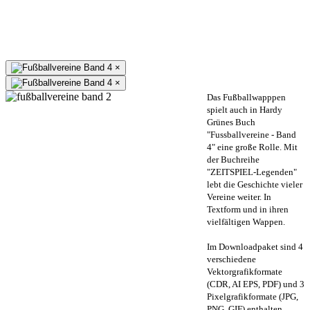
×
×
Das Fußballwapppen
spielt auch in Hardy
Grünes Buch
"Fussballvereine - Band
4" eine große Rolle. Mit
der Buchreihe
"ZEITSPIEL-Legenden"
lebt die Geschichte vieler
Vereine weiter. In
Textform und in ihren
vielfältigen Wappen.
Im Downloadpaket sind 4
verschiedene
Vektorgrafikformate
(CDR, AI EPS, PDF) und 3
Pixelgrafikformate (JPG,
PNG, GIF) enthalten.