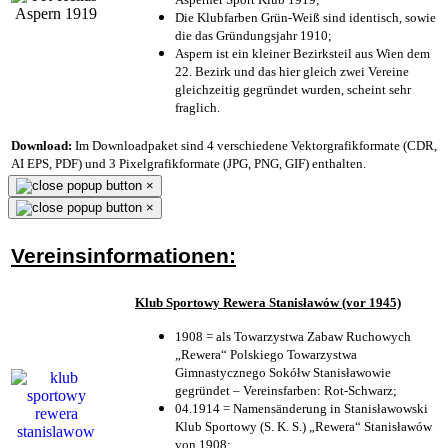
Die Klubfarben Grün-Weiß sind identisch, sowie
die das Gründungsjahr 1910
;
Aspern ist ein kleiner Bezirksteil aus Wien dem
22. Bezirk und das hier gleich zwei Vereine
gleichzeitig gegründet wurden, scheint sehr
fraglich.
Download:
Im Downloadpaket sind 4 verschiedene Vektorgrafikformate (CDR,
AI EPS, PDF) und 3 Pixelgrafikformate (JPG, PNG, GIF) enthalten.
×
×
Vereinsinformationen:
Klub Sportowy Rewera Stanisławów (vor 1945)
1908 = als Towarzystwa Zabaw Ruchowych
„Rewera“ Polskiego Towarzystwa
Gimnastycznego Sokółw Stanisławowie
gegründet – Vereinsfarben: Rot-Schwarz;
04.1914 = Namensänderung in Stanisławowski
Klub Sportowy (S. K. S.) „Rewera“ Stanisławów
von 1908;