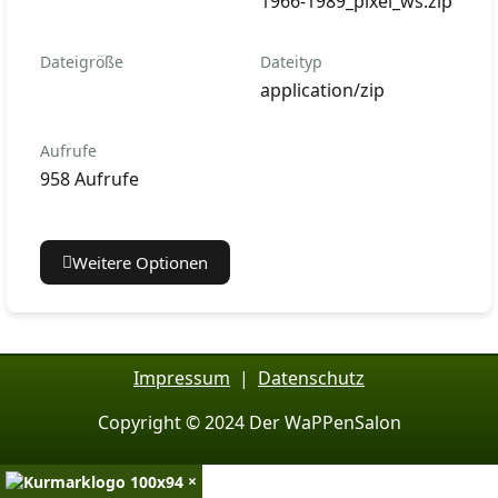
1966-1989_pixel_ws.zip
Dateigröße
Dateityp
application/zip
Aufrufe
958 Aufrufe
Weitere Optionen
Impressum
|
Datenschutz
Copyright © 2024 Der WaPPenSalon
×