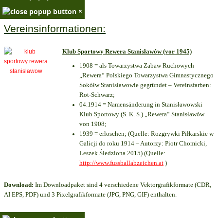
×
Vereinsinformationen:
Klub Sportowy Rewera Stanisławów (vor 1945)
1908 = als Towarzystwa Zabaw Ruchowych
„Rewera“ Polskiego Towarzystwa Gimnastycznego
Sokółw Stanisławowie gegründet – Vereinsfarben:
Rot-Schwarz;
04.1914 = Namensänderung in Stanisławowski
Klub Sportowy (S. K. S.) „Rewera“ Stanisławów
von 1908;
1939 = erloschen; (Quelle: Rozgrywki Piłkarskie w
Galicji do roku 1914 – Autorzy: Piotr Chomicki,
Leszek Śledziona 2015) (Quelle:
http://www.fussballabzeichen.at
)
Download:
Im Downloadpaket sind 4 verschiedene Vektorgrafikformate (CDR,
AI EPS, PDF) und 3 Pixelgrafikformate (JPG, PNG, GIF) enthalten.