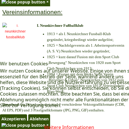
×
Vereinsinformationen:
I. Neunkirchner Fußballklub
1913 = als I. Neunkirchner Fussball-Klub
gegründet, kriegsbedingt wieder aufgelöst;
1925 = Nachfolgeverein als 1. Arbeitersportverein
(A. S. V.) Neunkirchen wieder gegründet;
1925 = kurz darauf Fusion mit dem Sport Club
Wir benutzen Cookies
„Bewegung“ Neunkirchen von 1920 zum Sport
Club Neunkirchen von 1913;
Wir nutzen Cookies auf unserer Website. Einige von ihnen 
1984 = Fusion mit dem Werks Sport Verein
essenziell für den Betrieb der Seite, während andere uns
„Brevillier & Urban“ Neunkirchen von 1932 zum
helfen, diese Website und die Nutzererfahrung zu verbess
Sport Club Neunkirchen von 1913; Vereinsfarben:
(Tracking Cookies). Sie können selbst entscheiden, ob Sie d
Blau-Weiß;
Cookies zulassen möchten. Bitte beachten Sie, dass bei ein
Ablehnung womöglich nicht mehr alle Funktionalitäten der
Seite zur Verfügung stehen.
Download:
Im Downloadpaket sind 4 verschiedene Vektorgrafikformate (CDR,
AI EPS, PDF) und 3 Pixelgrafikformate (JPG, PNG, GIF) enthalten.
Akzeptieren
Ablehnen
×
Weitere Informationen