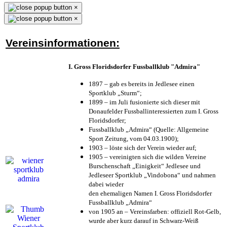
×
×
Vereinsinformationen:
I. Gross Floridsdorfer Fussballklub "Admira"
1897 – gab es bereits in Jedlesee einen
Sportklub „Sturm“;
1899 – im Juli fusionierte sich dieser mit
Donaufelder Fussballinteressierten zum I. Gross
Floridsdorfer
;
Fussballklub „Admira“ (Quelle: Allgemeine
Sport Zeitung, vom 04.03.1900);
1903 – löste sich der Verein wieder auf;
1905 – vereinigten sich die wilden Vereine
Burschenschaft „Einigkeit“ Jedlesee und
Jedleseer Sportklub „Vindobona“ und nahmen
dabei wieder
den ehemaligen Namen I. Gross Floridsdorfer
Fussballklub „Admira“
von 1905 an – Vereinsfarben: offiziell Rot-Gelb,
wurde aber kurz darauf in Schwarz-Weiß