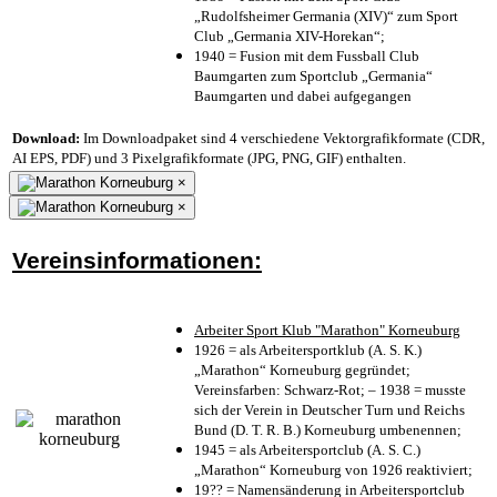
„Rudolfsheimer Germania (XIV)“ zum Sport
Club „Germania XIV-Horekan“;
1940 = Fusion mit dem Fussball Club
Baumgarten zum Sportclub „Germania“
Baumgarten und dabei aufgegangen
Download:
Im Downloadpaket sind 4 verschiedene Vektorgrafikformate (CDR,
AI EPS, PDF) und 3 Pixelgrafikformate (JPG, PNG, GIF) enthalten.
×
×
Vereinsinformationen:
Arbeiter Sport Klub "Marathon" Korneuburg
1926 = als Arbeitersportklub (A. S. K.)
„Marathon“ Korneuburg gegründet;
Vereinsfarben: Schwarz-Rot; – 1938 = musste
sich der Verein in Deutscher Turn und Reichs
Bund (D. T. R. B.) Korneuburg umbenennen;
1945 = als Arbeitersportclub (A. S. C.)
„Marathon“ Korneuburg von 1926 reaktiviert;
19?? = Namensänderung in Arbeitersportclub