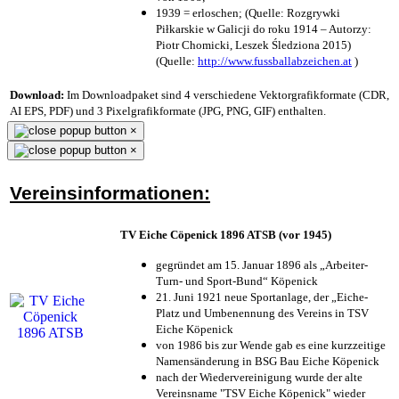
1939 = erloschen; (Quelle: Rozgrywki
Piłkarskie w Galicji do roku 1914 – Autorzy:
Piotr Chomicki, Leszek Śledziona 2015)
(Quelle:
http://www.fussballabzeichen.at
)
Download:
Im Downloadpaket sind 4 verschiedene Vektorgrafikformate (CDR,
AI EPS, PDF) und 3 Pixelgrafikformate (JPG, PNG, GIF) enthalten.
×
×
Vereinsinformationen:
TV Eiche Cöpenick 1896 ATSB (vor 1945)
gegründet am 15. Januar 1896 als „Arbeiter-
Turn- und Sport-Bund“ Köpenick
21. Juni 1921 neue Sportanlage, der „Eiche-
Platz und Umbenennung des Vereins in TSV
Eiche Köpenick
von 1986 bis zur Wende gab es eine kurzzeitige
Namensänderung in BSG Bau Eiche Köpenick
nach der Wiedervereinigung wurde der alte
Vereinsname "TSV Eiche Köpenick" wieder