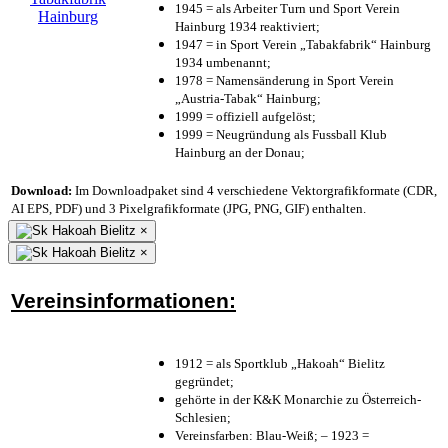
1945 = als Arbeiter Turn und Sport Verein
Hainburg 1934 reaktiviert;
1947 = in Sport Verein „Tabakfabrik“ Hainburg
1934 umbenannt;
1978 = Namensänderung in Sport Verein
„Austria-Tabak“ Hainburg;
1999 = offiziell aufgelöst;
1999 = Neugründung als Fussball Klub
Hainburg an der Donau;
Download:
Im Downloadpaket sind 4 verschiedene Vektorgrafikformate (CDR,
AI EPS, PDF) und 3 Pixelgrafikformate (JPG, PNG, GIF) enthalten.
×
×
Vereinsinformationen:
1912 = als Sportklub „Hakoah“ Bielitz
gegründet;
gehörte in der K&K Monarchie zu Österreich-
Schlesien;
Vereinsfarben: Blau-Weiß; – 1923 =