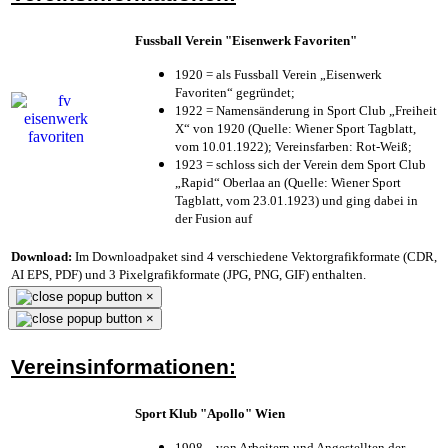
Fussball Verein "Eisenwerk Favoriten"
1920 = als Fussball Verein „Eisenwerk
Favoriten“ gegründet;
1922 = Namensänderung in Sport Club „Freiheit
X“ von 1920 (Quelle: Wiener Sport Tagblatt,
vom 10.01.1922); Vereinsfarben: Rot-Weiß;
1923 = schloss sich der Verein dem Sport Club
„Rapid“ Oberlaa an (Quelle: Wiener Sport
Tagblatt, vom 23.01.1923) und ging dabei in
der Fusion auf
Download:
Im Downloadpaket sind 4 verschiedene Vektorgrafikformate (CDR,
AI EPS, PDF) und 3 Pixelgrafikformate (JPG, PNG, GIF) enthalten.
×
×
Vereinsinformationen:
Sport Klub "Apollo" Wien
1908 – von Arbeitern und Angestellten der