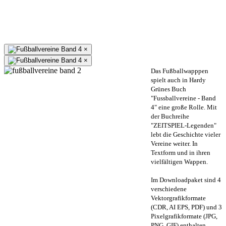
×
×
Das Fußballwapppen
spielt auch in Hardy
Grünes Buch
"Fussballvereine - Band
4" eine große Rolle. Mit
der Buchreihe
"ZEITSPIEL-Legenden"
lebt die Geschichte vieler
Vereine weiter. In
Textform und in ihren
vielfältigen Wappen.
Im Downloadpaket sind 4
verschiedene
Vektorgrafikformate
(CDR, AI EPS, PDF) und 3
Pixelgrafikformate (JPG,
PNG, GIF) enthalten.