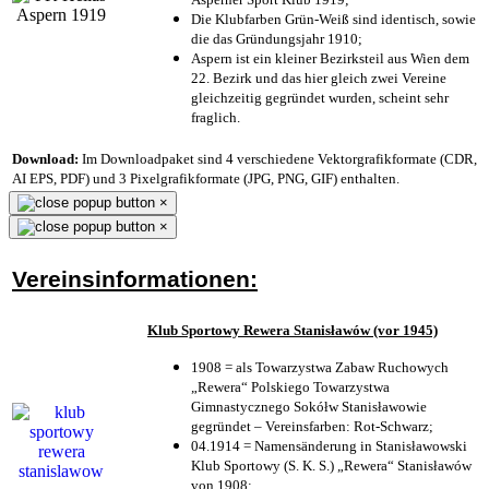
Die Klubfarben Grün-Weiß sind identisch, sowie
die das Gründungsjahr 1910
;
Aspern ist ein kleiner Bezirksteil aus Wien dem
22. Bezirk und das hier gleich zwei Vereine
gleichzeitig gegründet wurden, scheint sehr
fraglich.
Download:
Im Downloadpaket sind 4 verschiedene Vektorgrafikformate (CDR,
AI EPS, PDF) und 3 Pixelgrafikformate (JPG, PNG, GIF) enthalten.
×
×
Vereinsinformationen:
Klub Sportowy Rewera Stanisławów (vor 1945)
1908 = als Towarzystwa Zabaw Ruchowych
„Rewera“ Polskiego Towarzystwa
Gimnastycznego Sokółw Stanisławowie
gegründet – Vereinsfarben: Rot-Schwarz;
04.1914 = Namensänderung in Stanisławowski
Klub Sportowy (S. K. S.) „Rewera“ Stanisławów
von 1908;