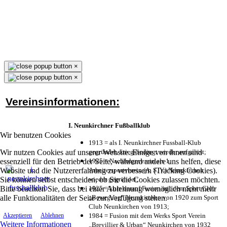
×
×
Vereinsinformationen:
I. Neunkirchner Fußballklub
Wir benutzen Cookies
1913 = als I. Neunkirchner Fussball-Klub
Wir nutzen Cookies auf unserer Website. Einige von ihnen sind
gegründet, kriegsbedingt wieder aufgelöst;
essenziell für den Betrieb der Seite, während andere uns helfen, diese
1925 = Nachfolgeverein als 1.
Website und die Nutzererfahrung zu verbessern (Tracking Cookies).
Arbeitersportverein (A. S. V.) Neunkirchen
Sie können selbst entscheiden, ob Sie die Cookies zulassen möchten.
wieder gegründet;
Bitte beachten Sie, dass bei einer Ablehnung womöglich nicht mehr
1925 = kurz darauf Fusion mit dem Sport Club
alle Funktionalitäten der Seite zur Verfügung stehen.
„Bewegung“ Neunkirchen von 1920 zum Sport
Club Neunkirchen von 1913;
1984 = Fusion mit dem Werks Sport Verein
Akzeptieren
Ablehnen
Weitere Informationen
„Brevillier & Urban“ Neunkirchen von 1932