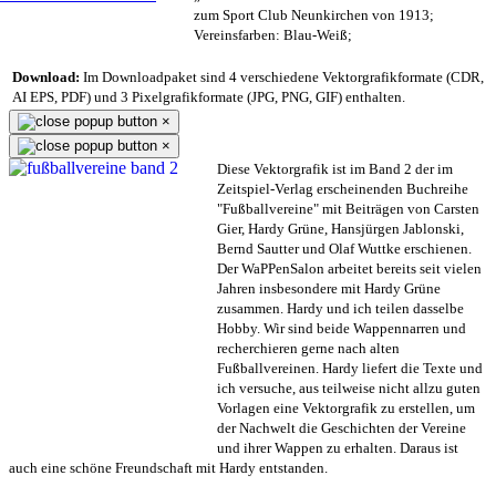
zum Sport Club Neunkirchen von 1913;
Vereinsfarben: Blau-Weiß;
Download:
Im Downloadpaket sind 4 verschiedene Vektorgrafikformate (CDR,
AI EPS, PDF) und 3 Pixelgrafikformate (JPG, PNG, GIF) enthalten.
×
×
Diese Vektorgrafik ist im Band 2 der im
Zeitspiel-Verlag erscheinenden Buchreihe
"Fußballvereine" mit Beiträgen von Carsten
Gier, Hardy Grüne, Hansjürgen Jablonski,
Bernd Sautter und Olaf Wuttke erschienen.
Der WaPPenSalon arbeitet bereits seit vielen
Jahren insbesondere mit Hardy Grüne
zusammen. Hardy und ich teilen dasselbe
Hobby. Wir sind beide Wappennarren und
recherchieren gerne nach alten
Fußballvereinen. Hardy liefert die Texte und
ich versuche, aus teilweise nicht allzu guten
Vorlagen eine Vektorgrafik zu erstellen, um
der Nachwelt die Geschichten der Vereine
und ihrer Wappen zu erhalten. Daraus ist
auch eine schöne Freundschaft mit Hardy entstanden.