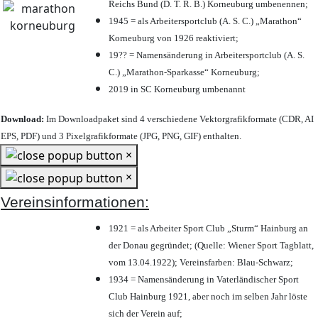
Reichs Bund (D. T. R. B.) Korneuburg umbenennen;
1945 = als Arbeitersportclub (A. S. C.) „Marathon“
Korneuburg von 1926 reaktiviert;
19?? = Namensänderung in Arbeitersportclub (A. S.
C.) „Marathon-Sparkasse“ Korneuburg;
2019 in SC Korneuburg umbenannt
Download:
Im Downloadpaket sind 4 verschiedene Vektorgrafikformate (CDR, AI
EPS, PDF) und 3 Pixelgrafikformate (JPG, PNG, GIF) enthalten.
×
×
Vereinsinformationen:
1921 = als Arbeiter Sport Club „Sturm“ Hainburg an
der Donau gegründet; (Quelle: Wiener Sport Tagblatt,
vom 13.04.1922); Vereinsfarben: Blau-Schwarz;
1934 = Namensänderung in Vaterländischer Sport
Club Hainburg 1921, aber noch im selben Jahr löste
sich der Verein auf;