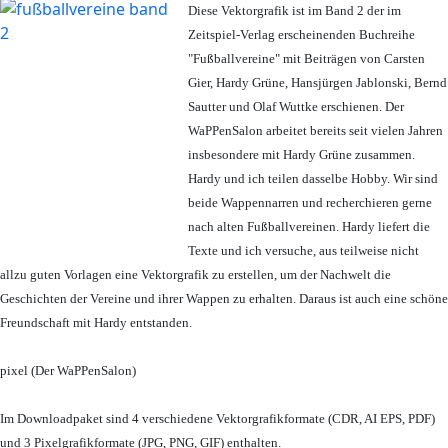
Diese Vektorgrafik ist im Band 2 der im
Zeitspiel-Verlag erscheinenden Buchreihe
"Fußballvereine" mit Beiträgen von Carsten
Gier, Hardy Grüne, Hansjürgen Jablonski, Bernd
Sautter und Olaf Wuttke erschienen. Der
WaPPenSalon arbeitet bereits seit vielen Jahren
insbesondere mit Hardy Grüne zusammen.
Hardy und ich teilen dasselbe Hobby. Wir sind
beide Wappennarren und recherchieren gerne
nach alten Fußballvereinen. Hardy liefert die
Texte und ich versuche, aus teilweise nicht
allzu guten Vorlagen eine Vektorgrafik zu erstellen, um der Nachwelt die
Geschichten der Vereine und ihrer Wappen zu erhalten. Daraus ist auch eine schöne
Freundschaft mit Hardy entstanden.
pixel (Der WaPPenSalon)
Im Downloadpaket sind 4 verschiedene Vektorgrafikformate (CDR, AI EPS, PDF)
und 3 Pixelgrafikformate (JPG, PNG, GIF) enthalten.