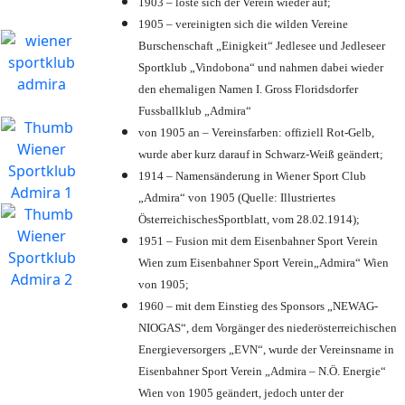
1903 – löste sich der Verein wieder auf;
1905 – vereinigten sich die wilden Vereine
Burschenschaft „Einigkeit“ Jedlesee und Jedleseer
Sportklub „Vindobona“ und nahmen dabei wieder
den ehemaligen Namen I. Gross Floridsdorfer
Fussballklub „Admira“
von 1905 an – Vereinsfarben: offiziell Rot-Gelb,
wurde aber kurz darauf in Schwarz-Weiß geändert;
1914 – Namensänderung in Wiener Sport Club
„Admira“ von 1905 (Quelle: Illustriertes
ÖsterreichischesSportblatt, vom 28.02.1914);
1951 – Fusion mit dem Eisenbahner Sport Verein
Wien zum Eisenbahner Sport Verein„Admira“ Wien
von 1905;
1960 – mit dem Einstieg des Sponsors „NEWAG-
NIOGAS“, dem Vorgänger des niederösterreichischen
Energieversorgers „EVN“, wurde der Vereinsname in
Eisenbahner Sport Verein „Admira – N.Ö. Energie“
Wien von 1905 geändert, jedoch unter der