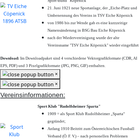
Sport-Bund“ Köpenick
21. Juni 1921 neue Sportanlage, der „Eiche-Platz und
Umbenennung des Vereins in TSV Eiche Köpenick
von 1986 bis zur Wende gab es eine kurzzeitige
Namensänderung in BSG Bau Eiche Köpenick
nach der Wiedervereinigung wurde der alte
Vereinsname "TSV Eiche Köpenick" wieder eingeführt
Download:
Im Downloadpaket sind 4 verschiedene Vektorgrafikformate (CDR, AI
EPS, PDF) und 3 Pixelgrafikformate (JPG, PNG, GIF) enthalten.
×
×
Vereinsinformationen:
Sport Klub "Rudolfsheimer Sparta"
1909 = als Sport Klub Rudolfsheimer „Sparta“
gegründet;
Anfang 1910 Beitritt zum Österreichischen Fussball
Verband (Ö. F. V.) – nach personellen Problemen