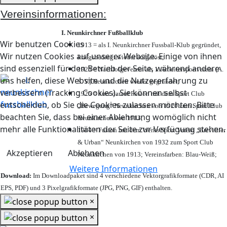
Vereinsinformationen:
I. Neunkirchner Fußballklub
Wir benutzen Cookies
1913 = als I. Neunkirchner Fussball-Klub gegründet,
Wir nutzen Cookies auf unserer Website. Einige von ihnen
kriegsbedingt wieder aufgelöst;
sind essenziell für den Betrieb der Seite, während andere
1925 = Nachfolgeverein als 1. Arbeitersportverein (A.
uns helfen, diese Website und die Nutzererfahrung zu
S. V.) Neunkirchen wieder gegründet;
verbessern (Tracking Cookies). Sie können selbst
1925 = kurz darauf Fusion mit dem Sport Club
entscheiden, ob Sie die Cookies zulassen möchten. Bitte
„Bewegung“ Neunkirchen von 1920 zum Sport Club
beachten Sie, dass bei einer Ablehnung womöglich nicht
Neunkirchen von 1913;
mehr alle Funktionalitäten der Seite zur Verfügung stehen.
1984 = Fusion mit dem Werks Sport Verein „Brevillier
& Urban“ Neunkirchen von 1932 zum Sport Club
Akzeptieren
Ablehnen
Neunkirchen von 1913; Vereinsfarben: Blau-Weiß;
Weitere Informationen
Download:
Im Downloadpaket sind 4 verschiedene Vektorgrafikformate (CDR, AI
EPS, PDF) und 3 Pixelgrafikformate (JPG, PNG, GIF) enthalten.
×
×