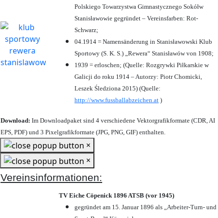
Polskiego Towarzystwa Gimnastycznego Sokółw
Stanisławowie gegründet – Vereinsfarben: Rot-
Schwarz;
04.1914 = Namensänderung in Stanisławowski Klub
Sportowy (S. K. S.) „Rewera“ Stanisławów von 1908;
1939 = erloschen; (Quelle: Rozgrywki Piłkarskie w
Galicji do roku 1914 – Autorzy: Piotr Chomicki,
Leszek Śledziona 2015) (Quelle:
http://www.fussballabzeichen.at
)
Download:
Im Downloadpaket sind 4 verschiedene Vektorgrafikformate (CDR, AI
EPS, PDF) und 3 Pixelgrafikformate (JPG, PNG, GIF) enthalten.
×
×
Vereinsinformationen:
TV Eiche Cöpenick 1896 ATSB (vor 1945)
gegründet am 15. Januar 1896 als „Arbeiter-Turn- und