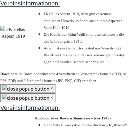
Vereinsinformationen:
FK Hellas Aspern 1919, dazu gibt es keinen
deutlichen Hinweis, es findet sich nur ein Asperner
Sport Klub 1919
;
Die Klubfarben Grün-Weiß sind identisch, sowie die
das Gründungsjahr 1910
;
Aspern ist ein kleiner Bezirksteil aus Wien dem 22.
Bezirk und das hier gleich zwei Vereine gleichzeitig
gegründet wurden, scheint sehr fraglich.
Download:
Im Downloadpaket sind 4 verschiedene Vektorgrafikformate (CDR, AI
EPS, PDF) und 3 Pixelgrafikformate (JPG, PNG, GIF) enthalten.
×
×
Vereinsinformationen:
Klub Sportowy Rewera Stanisławów (vor 1945)
1908 = als Towarzystwa Zabaw Ruchowych „Rewera“