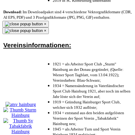
2019 in SC Korneuburg umbenannt
Download:
Im Downloadpaket sind 4 verschiedene Vektorgrafikformate (CDR,
AI EPS, PDF) und 3 Pixelgrafikformate (JPG, PNG, GIF) enthalten.
×
×
Vereinsinformationen:
1921 = als Arbeiter Sport Club „Sturm“
Hainburg an der Donau gegründet; (Quelle:
Wiener Sport Tagblatt, vom 13.04.1922);
Vereinsfarben: Blau-Schwarz;
1934 = Namensänderung in Vaterländischer
Sport Club Hainburg 1921, aber noch im selben
Jahr löste sich der Verein auf;
1919 = Gründung Hainburger Sport Club,
welcher sich 1932 auflöste;
1934 = entstand aus den beiden aufgelösten
Vereinen der Sport Verein „Tabakfabrik“
Hainburg neu;
1945 = als Arbeiter Turn und Sport Verein
Hainburg 1934 reaktiviert;