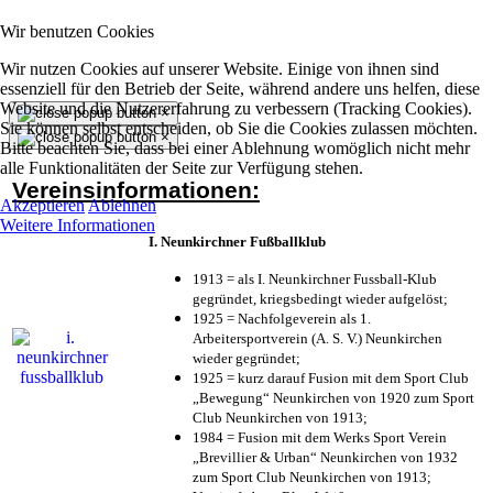
Wir benutzen Cookies
Wir nutzen Cookies auf unserer Website. Einige von ihnen sind
essenziell für den Betrieb der Seite, während andere uns helfen, diese
Website und die Nutzererfahrung zu verbessern (Tracking Cookies).
×
Sie können selbst entscheiden, ob Sie die Cookies zulassen möchten.
×
Bitte beachten Sie, dass bei einer Ablehnung womöglich nicht mehr
alle Funktionalitäten der Seite zur Verfügung stehen.
Vereinsinformationen:
Akzeptieren
Ablehnen
Weitere Informationen
I. Neunkirchner Fußballklub
1913 = als I. Neunkirchner Fussball-Klub
gegründet, kriegsbedingt wieder aufgelöst;
1925 = Nachfolgeverein als 1.
Arbeitersportverein (A. S. V.) Neunkirchen
wieder gegründet;
1925 = kurz darauf Fusion mit dem Sport Club
„Bewegung“ Neunkirchen von 1920 zum Sport
Club Neunkirchen von 1913;
1984 = Fusion mit dem Werks Sport Verein
„Brevillier & Urban“ Neunkirchen von 1932
zum Sport Club Neunkirchen von 1913;