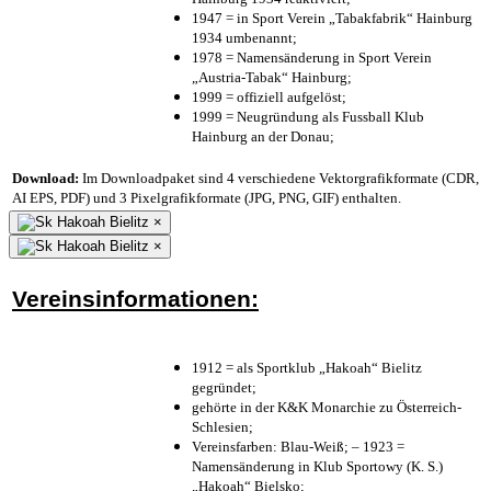
1947 = in Sport Verein „Tabakfabrik“ Hainburg
1934 umbenannt;
1978 = Namensänderung in Sport Verein
„Austria-Tabak“ Hainburg;
1999 = offiziell aufgelöst;
1999 = Neugründung als Fussball Klub
Hainburg an der Donau;
Download:
Im Downloadpaket sind 4 verschiedene Vektorgrafikformate (CDR,
AI EPS, PDF) und 3 Pixelgrafikformate (JPG, PNG, GIF) enthalten.
×
×
Vereinsinformationen:
1912 = als Sportklub „Hakoah“ Bielitz
gegründet;
gehörte in der K&K Monarchie zu Österreich-
Schlesien;
Vereinsfarben: Blau-Weiß; – 1923 =
Namensänderung in Klub Sportowy (K. S.)
„Hakoah“ Bielsko;