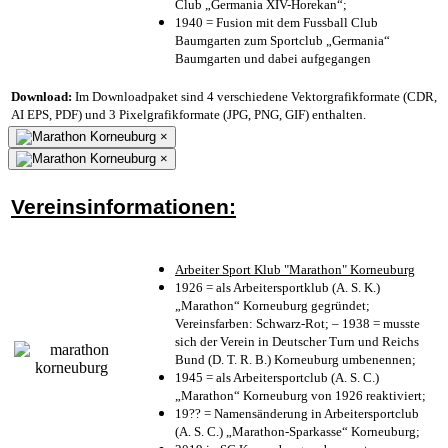
Club „Germania XIV-Horekan“;
1940 = Fusion mit dem Fussball Club
Baumgarten zum Sportclub „Germania“
Baumgarten und dabei aufgegangen
Download:
Im Downloadpaket sind 4 verschiedene Vektorgrafikformate (CDR,
AI EPS, PDF) und 3 Pixelgrafikformate (JPG, PNG, GIF) enthalten.
×
×
Vereinsinformationen:
Arbeiter Sport Klub "Marathon" Korneuburg
1926 = als Arbeitersportklub (A. S. K.)
„Marathon“ Korneuburg gegründet;
Vereinsfarben: Schwarz-Rot; – 1938 = musste
sich der Verein in Deutscher Turn und Reichs
Bund (D. T. R. B.) Korneuburg umbenennen;
1945 = als Arbeitersportclub (A. S. C.)
„Marathon“ Korneuburg von 1926 reaktiviert;
19?? = Namensänderung in Arbeitersportclub
(A. S. C.) „Marathon-Sparkasse“ Korneuburg;