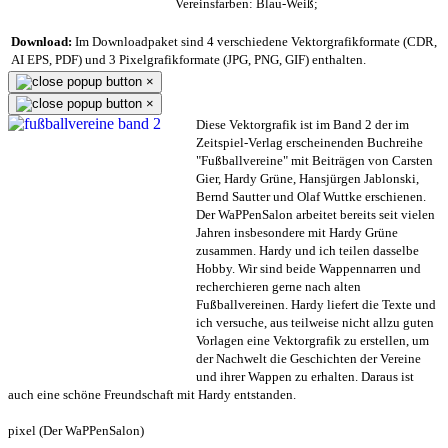
Vereinsfarben: Blau-Weiß;
Download:
Im Downloadpaket sind 4 verschiedene Vektorgrafikformate (CDR,
AI EPS, PDF) und 3 Pixelgrafikformate (JPG, PNG, GIF) enthalten.
×
×
Diese Vektorgrafik ist im Band 2 der im
Zeitspiel-Verlag erscheinenden Buchreihe
"Fußballvereine" mit Beiträgen von Carsten
Gier, Hardy Grüne, Hansjürgen Jablonski,
Bernd Sautter und Olaf Wuttke erschienen.
Der WaPPenSalon arbeitet bereits seit vielen
Jahren insbesondere mit Hardy Grüne
zusammen. Hardy und ich teilen dasselbe
Hobby. Wir sind beide Wappennarren und
recherchieren gerne nach alten
Fußballvereinen. Hardy liefert die Texte und
ich versuche, aus teilweise nicht allzu guten
Vorlagen eine Vektorgrafik zu erstellen, um
der Nachwelt die Geschichten der Vereine
und ihrer Wappen zu erhalten. Daraus ist
auch eine schöne Freundschaft mit Hardy entstanden.
pixel (Der WaPPenSalon)