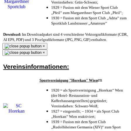
Vereinsfarben: Grün-Schwarz;
1929 = Fusion mit dem Wiener Sport Club
„Pfeil“ zum Margarethner Sport Club „Pfeil“;
1930 = Fusion mit dem Sport Club „Adria“ zum
Sportklub Landstrasser „Amateure“
Download:
Im Downloadpaket sind 4 verschiedene Vektorgrafikformate (CDR,
AI EPS, PDF) und 3 Pixelgrafikformate (JPG, PNG, GIF) enthalten.
×
×
Vereinsinformationen:
en
Sportvereinigung "Horekan" Wien
1920 = als Sportvereinigung „Horekan“ Wien
(der Hotel- Restauration- und
Kaffeehausangestellten) gegründet;
Vereinsfarben: Schwarz-Weiß;
1927 = eingestellt; – 1934 = als Sport Club
„Horekan“ Wien reaktiviert;
1939 = Fusion mit dem Sport Club
„Rudolfsheimer Germania (XIV)“ zum Sport