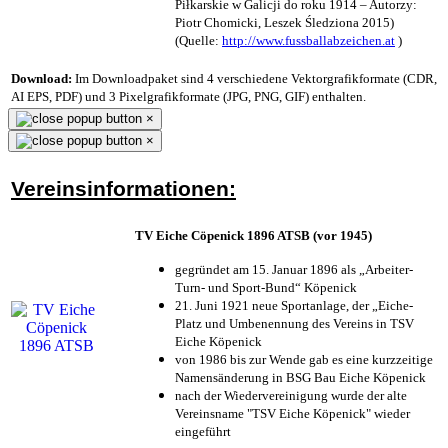
Piłkarskie w Galicji do roku 1914 – Autorzy:
Piotr Chomicki, Leszek Śledziona 2015)
(Quelle:
http://www.fussballabzeichen.at
)
Download:
Im Downloadpaket sind 4 verschiedene Vektorgrafikformate (CDR,
AI EPS, PDF) und 3 Pixelgrafikformate (JPG, PNG, GIF) enthalten.
×
×
Vereinsinformationen:
TV Eiche Cöpenick 1896 ATSB (vor 1945)
gegründet am 15. Januar 1896 als „Arbeiter-
Turn- und Sport-Bund“ Köpenick
21. Juni 1921 neue Sportanlage, der „Eiche-
Platz und Umbenennung des Vereins in TSV
Eiche Köpenick
von 1986 bis zur Wende gab es eine kurzzeitige
Namensänderung in BSG Bau Eiche Köpenick
nach der Wiedervereinigung wurde der alte
Vereinsname "TSV Eiche Köpenick" wieder
eingeführt