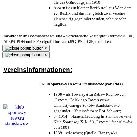
die das Gründungsjahr 1910
;
Aspern ist ein kleiner Bezirksteil aus Wien dem
22. Bezirk und das hier gleich zwei Vereine
gleichzeitig gegründet wurden, scheint sehr
fraglich.
Download:
Im Downloadpaket sind 4 verschiedene Vektorgrafikformate (CDR,
AI EPS, PDF) und 3 Pixelgrafikformate (JPG, PNG, GIF) enthalten.
×
×
Vereinsinformationen:
Klub Sportowy Rewera Stanisławów (vor 1945)
1908 = als Towarzystwa Zabaw Ruchowych
„Rewera“ Polskiego Towarzystwa
Gimnastycznego Sokółw Stanisławowie
gegründet – Vereinsfarben: Rot-Schwarz;
04.1914 = Namensänderung in Stanisławowski
Klub Sportowy (S. K. S.) „Rewera“ Stanisławów
von 1908;
1939 = erloschen; (Quelle: Rozgrywki