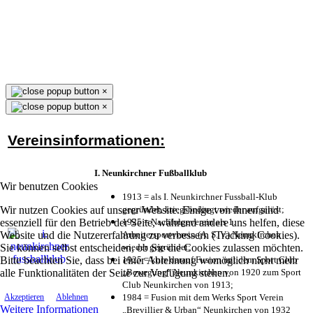
×
×
Vereinsinformationen:
I. Neunkirchner Fußballklub
Wir benutzen Cookies
1913 = als I. Neunkirchner Fussball-Klub
Wir nutzen Cookies auf unserer Website. Einige von ihnen sind
gegründet, kriegsbedingt wieder aufgelöst;
essenziell für den Betrieb der Seite, während andere uns helfen, diese
1925 = Nachfolgeverein als 1.
Website und die Nutzererfahrung zu verbessern (Tracking Cookies).
Arbeitersportverein (A. S. V.) Neunkirchen
Sie können selbst entscheiden, ob Sie die Cookies zulassen möchten.
wieder gegründet;
Bitte beachten Sie, dass bei einer Ablehnung womöglich nicht mehr
1925 = kurz darauf Fusion mit dem Sport Club
alle Funktionalitäten der Seite zur Verfügung stehen.
„Bewegung“ Neunkirchen von 1920 zum Sport
Club Neunkirchen von 1913;
1984 = Fusion mit dem Werks Sport Verein
Akzeptieren
Ablehnen
Weitere Informationen
„Brevillier & Urban“ Neunkirchen von 1932