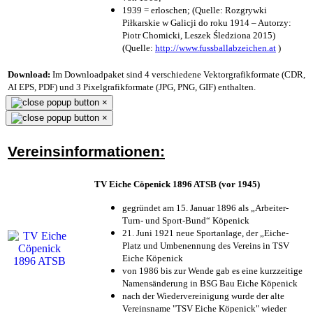
1939 = erloschen; (Quelle: Rozgrywki
Piłkarskie w Galicji do roku 1914 – Autorzy:
Piotr Chomicki, Leszek Śledziona 2015)
(Quelle:
http://www.fussballabzeichen.at
)
Download:
Im Downloadpaket sind 4 verschiedene Vektorgrafikformate (CDR,
AI EPS, PDF) und 3 Pixelgrafikformate (JPG, PNG, GIF) enthalten.
×
×
Vereinsinformationen:
TV Eiche Cöpenick 1896 ATSB (vor 1945)
gegründet am 15. Januar 1896 als „Arbeiter-
Turn- und Sport-Bund“ Köpenick
21. Juni 1921 neue Sportanlage, der „Eiche-
Platz und Umbenennung des Vereins in TSV
Eiche Köpenick
von 1986 bis zur Wende gab es eine kurzzeitige
Namensänderung in BSG Bau Eiche Köpenick
nach der Wiedervereinigung wurde der alte
Vereinsname "TSV Eiche Köpenick" wieder