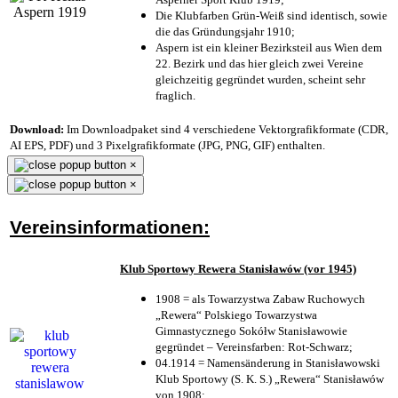
Die Klubfarben Grün-Weiß sind identisch, sowie
die das Gründungsjahr 1910
;
Aspern ist ein kleiner Bezirksteil aus Wien dem
22. Bezirk und das hier gleich zwei Vereine
gleichzeitig gegründet wurden, scheint sehr
fraglich.
Download:
Im Downloadpaket sind 4 verschiedene Vektorgrafikformate (CDR,
AI EPS, PDF) und 3 Pixelgrafikformate (JPG, PNG, GIF) enthalten.
×
×
Vereinsinformationen:
Klub Sportowy Rewera Stanisławów (vor 1945)
1908 = als Towarzystwa Zabaw Ruchowych
„Rewera“ Polskiego Towarzystwa
Gimnastycznego Sokółw Stanisławowie
gegründet – Vereinsfarben: Rot-Schwarz;
04.1914 = Namensänderung in Stanisławowski
Klub Sportowy (S. K. S.) „Rewera“ Stanisławów
von 1908;