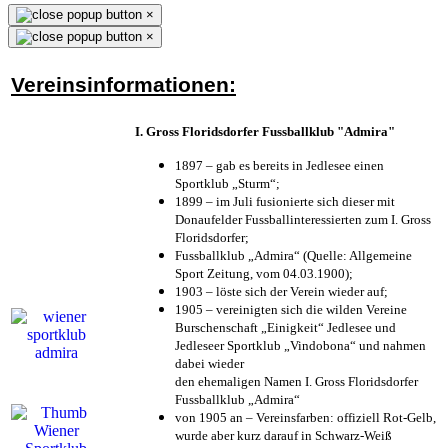
×
×
Vereinsinformationen:
I. Gross Floridsdorfer Fussballklub "Admira"
1897 – gab es bereits in Jedlesee einen
Sportklub „Sturm“;
1899 – im Juli fusionierte sich dieser mit
Donaufelder Fussballinteressierten zum I. Gross
Floridsdorfer
;
Fussballklub „Admira“ (Quelle: Allgemeine
Sport Zeitung, vom 04.03.1900);
1903 – löste sich der Verein wieder auf;
1905 – vereinigten sich die wilden Vereine
Burschenschaft „Einigkeit“ Jedlesee und
Jedleseer Sportklub „Vindobona“ und nahmen
dabei wieder
den ehemaligen Namen I. Gross Floridsdorfer
Fussballklub „Admira“
von 1905 an – Vereinsfarben: offiziell Rot-Gelb,
wurde aber kurz darauf in Schwarz-Weiß