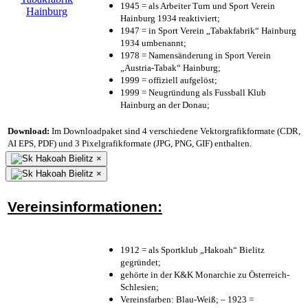
1945 = als Arbeiter Turn und Sport Verein
Hainburg 1934 reaktiviert;
1947 = in Sport Verein „Tabakfabrik“ Hainburg
1934 umbenannt;
1978 = Namensänderung in Sport Verein
„Austria-Tabak“ Hainburg;
1999 = offiziell aufgelöst;
1999 = Neugründung als Fussball Klub
Hainburg an der Donau;
Download:
Im Downloadpaket sind 4 verschiedene Vektorgrafikformate (CDR,
AI EPS, PDF) und 3 Pixelgrafikformate (JPG, PNG, GIF) enthalten.
×
×
Vereinsinformationen:
1912 = als Sportklub „Hakoah“ Bielitz
gegründet;
gehörte in der K&K Monarchie zu Österreich-
Schlesien;
Vereinsfarben: Blau-Weiß; – 1923 =