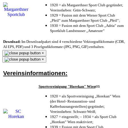
1920 = als Margarethner Sport Club gegründet;
Vereinsfarben: Grün-Schwarz;
1929 = Fusion mit dem Wiener Sport Club
„Pfeil“ zum Margarethner Sport Club „Pfeil“;
1930 = Fusion mit dem Sport Club „Adria“ zum
Sportklub Landstrasser „Amateure“
Download:
Im Downloadpaket sind 4 verschiedene Vektorgrafikformate (CDR,
AI EPS, PDF) und 3 Pixelgrafikformate (JPG, PNG, GIF) enthalten.
×
×
Vereinsinformationen:
en
Sportvereinigung "Horekan" Wien
1920 = als Sportvereinigung „Horekan“ Wien
(der Hotel- Restauration- und
Kaffeehausangestellten) gegründet;
Vereinsfarben: Schwarz-Weiß;
1927 = eingestellt; – 1934 = als Sport Club
„Horekan“ Wien reaktiviert;
1939 = Fusion mit dem Sport Club