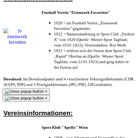
Fussball Verein "Eisenwerk Favoriten"
1920 = als Fussball Verein „Eisenwerk
Favoriten“ gegründet;
1922 = Namensänderung in Sport Club „Freiheit
X“ von 1920 (Quelle: Wiener Sport Tagblatt,
vom 10.01.1922); Vereinsfarben: Rot-Weiß;
1923 = schloss sich der Verein dem Sport Club
„Rapid“ Oberlaa an (Quelle: Wiener Sport
Tagblatt, vom 23.01.1923) und ging dabei in
der Fusion auf
Download:
Im Downloadpaket sind 4 verschiedene Vektorgrafikformate (CDR,
AI EPS, PDF) und 3 Pixelgrafikformate (JPG, PNG, GIF) enthalten.
×
×
Vereinsinformationen:
Sport Klub "Apollo" Wien
1908 – von Arbeitern und Angestellten der