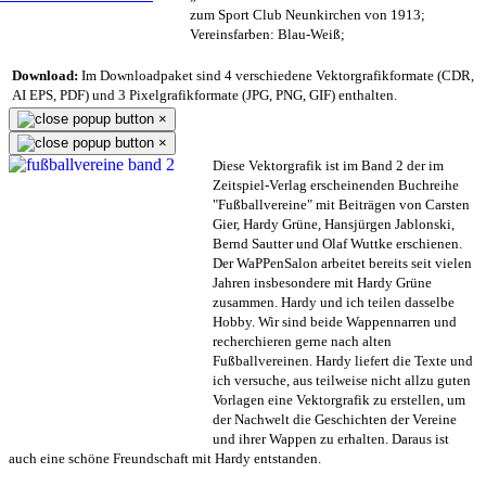
zum Sport Club Neunkirchen von 1913;
Vereinsfarben: Blau-Weiß;
Download:
Im Downloadpaket sind 4 verschiedene Vektorgrafikformate (CDR,
AI EPS, PDF) und 3 Pixelgrafikformate (JPG, PNG, GIF) enthalten.
×
×
Diese Vektorgrafik ist im Band 2 der im
Zeitspiel-Verlag erscheinenden Buchreihe
"Fußballvereine" mit Beiträgen von Carsten
Gier, Hardy Grüne, Hansjürgen Jablonski,
Bernd Sautter und Olaf Wuttke erschienen.
Der WaPPenSalon arbeitet bereits seit vielen
Jahren insbesondere mit Hardy Grüne
zusammen. Hardy und ich teilen dasselbe
Hobby. Wir sind beide Wappennarren und
recherchieren gerne nach alten
Fußballvereinen. Hardy liefert die Texte und
ich versuche, aus teilweise nicht allzu guten
Vorlagen eine Vektorgrafik zu erstellen, um
der Nachwelt die Geschichten der Vereine
und ihrer Wappen zu erhalten. Daraus ist
auch eine schöne Freundschaft mit Hardy entstanden.