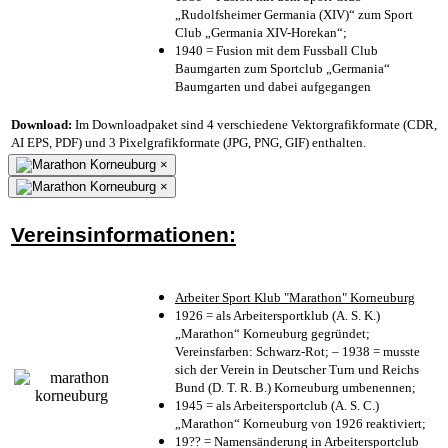
„Rudolfsheimer Germania (XIV)“ zum Sport
Club „Germania XIV-Horekan“;
1940 = Fusion mit dem Fussball Club
Baumgarten zum Sportclub „Germania“
Baumgarten und dabei aufgegangen
Download:
Im Downloadpaket sind 4 verschiedene Vektorgrafikformate (CDR,
AI EPS, PDF) und 3 Pixelgrafikformate (JPG, PNG, GIF) enthalten.
×
×
Vereinsinformationen:
Arbeiter Sport Klub "Marathon" Korneuburg
1926 = als Arbeitersportklub (A. S. K.)
„Marathon“ Korneuburg gegründet;
Vereinsfarben: Schwarz-Rot; – 1938 = musste
sich der Verein in Deutscher Turn und Reichs
Bund (D. T. R. B.) Korneuburg umbenennen;
1945 = als Arbeitersportclub (A. S. C.)
„Marathon“ Korneuburg von 1926 reaktiviert;
19?? = Namensänderung in Arbeitersportclub