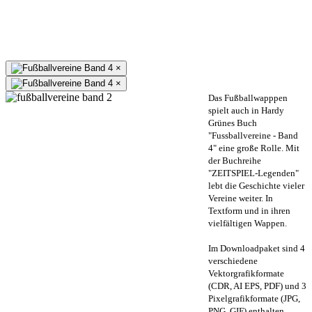
×
×
Das Fußballwapppen
spielt auch in Hardy
Grünes Buch
"Fussballvereine - Band
4" eine große Rolle. Mit
der Buchreihe
"ZEITSPIEL-Legenden"
lebt die Geschichte vieler
Vereine weiter. In
Textform und in ihren
vielfältigen Wappen.
Im Downloadpaket sind 4
verschiedene
Vektorgrafikformate
(CDR, AI EPS, PDF) und 3
Pixelgrafikformate (JPG,
PNG, GIF) enthalten.