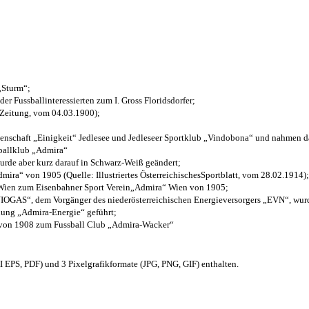
 „Sturm“;
der Fussballinteressierten zum I. Gross Floridsdorfer
;
 Zeitung, vom 04.03.1900);
henschaft „Einigkeit“ Jedlesee und Jedleseer Sportklub „Vindobona“ und nahmen d
sballklub „Admira“
wurde aber kurz darauf in Schwarz-Weiß geändert;
ra“ von 1905 (Quelle: Illustriertes ÖsterreichischesSportblatt, vom 28.02.1914);
 Wien zum Eisenbahner Sport Verein„Admira“ Wien von 1905;
OGAS“, dem Vorgänger des niederösterreichischen Energieversorgers „EVN“, wurde
nung „Admira-Energie“ geführt;
 von 1908 zum Fussball Club „Admira-Wacker“
EPS, PDF) und 3 Pixelgrafikformate (JPG, PNG, GIF) enthalten.