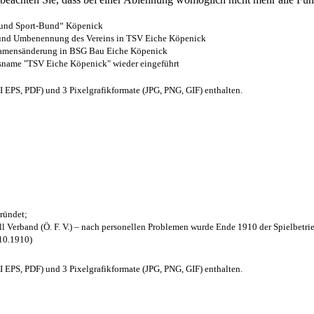
- und Sport-Bund“ Köpenick
z und Umbenennung des Vereins in TSV Eiche Köpenick
 Namensänderung in BSG Bau Eiche Köpenick
nsname "TSV Eiche Köpenick" wieder eingeführt
EPS, PDF) und 3 Pixelgrafikformate (JPG, PNG, GIF) enthalten.
ründet;
l Verband (Ö. F. V.) – nach personellen Problemen wurde Ende 1910 der Spielbetri
.10.1910)
EPS, PDF) und 3 Pixelgrafikformate (JPG, PNG, GIF) enthalten.