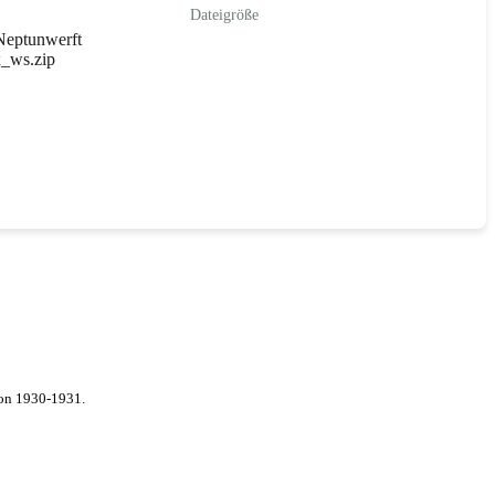
Dateigröße
eptunwerft
x_ws.zip
von 1930-1931.