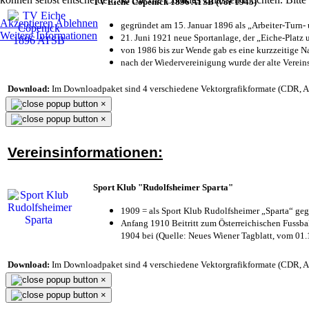
TV Eiche Cöpenick 1896 ATSB (vor 1945)
Akzeptieren
Ablehnen
gegründet am 15. Januar 1896 als „Arbeiter-Turn
Weitere Informationen
21. Juni 1921 neue Sportanlage, der „Eiche-Plat
von 1986 bis zur Wende gab es eine kurzzeitige
nach der Wiedervereinigung wurde der alte Verei
Download:
Im Downloadpaket sind 4 verschiedene Vektorgrafikformate (CDR, AI 
×
×
Vereinsinformationen:
Sport Klub "Rudolfsheimer Sparta"
1909 = als Sport Klub Rudolfsheimer „Sparta“ geg
Anfang 1910 Beitritt zum Österreichischen Fussbal
1904 bei (Quelle: Neues Wiener Tagblatt, vom 01
Download:
Im Downloadpaket sind 4 verschiedene Vektorgrafikformate (CDR, AI 
×
×