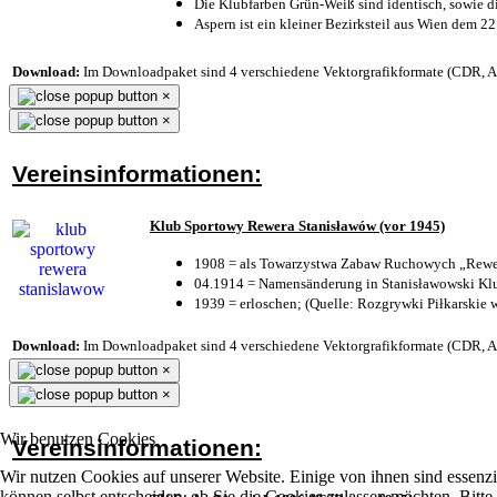
Die Klubfarben Grün-Weiß sind identisch, sowie 
Aspern ist ein kleiner Bezirksteil aus Wien dem 22
Download:
Im Downloadpaket sind 4 verschiedene Vektorgrafikformate (CDR, AI 
×
×
Vereinsinformationen:
Klub Sportowy Rewera Stanisławów (vor 1945)
1908 = als Towarzystwa Zabaw Ruchowych „Rewer
04.1914 = Namensänderung in Stanisławowski Klu
1939 = erloschen; (Quelle: Rozgrywki Piłkarskie 
Download:
Im Downloadpaket sind 4 verschiedene Vektorgrafikformate (CDR, AI 
×
×
Wir benutzen Cookies
Vereinsinformationen:
Wir nutzen Cookies auf unserer Website. Einige von ihnen sind essenzi
können selbst entscheiden, ob Sie die Cookies zulassen möchten. Bitte