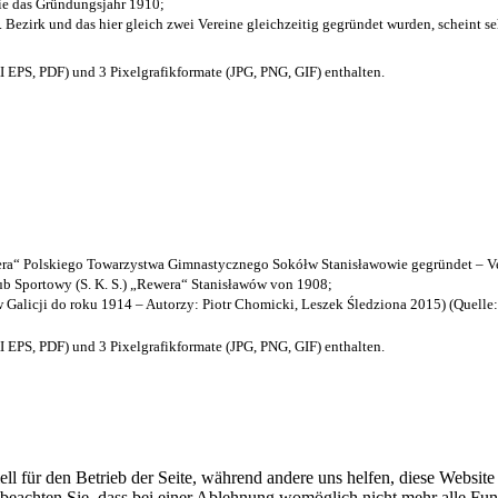
die das Gründungsjahr 1910
;
. Bezirk und das hier gleich zwei Vereine gleichzeitig gegründet wurden, scheint seh
EPS, PDF) und 3 Pixelgrafikformate (JPG, PNG, GIF) enthalten.
a“ Polskiego Towarzystwa Gimnastycznego Sokółw Stanisławowie gegründet – Ve
b Sportowy (S. K. S.) „Rewera“ Stanisławów von 1908;
w Galicji do roku 1914 – Autorzy: Piotr Chomicki, Leszek Śledziona 2015) (Quelle
EPS, PDF) und 3 Pixelgrafikformate (JPG, PNG, GIF) enthalten.
ell für den Betrieb der Seite, während andere uns helfen, diese Websit
 beachten Sie, dass bei einer Ablehnung womöglich nicht mehr alle Funk