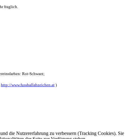
r fraglich.
reinsfarben: Rot-Schwarz;
:
http://www.fussballabzeichen.at
)
e und die Nutzererfahrung zu verbessern (Tracking Cookies). Sie
tionalitäten der Seite zur Verfügung stehen.