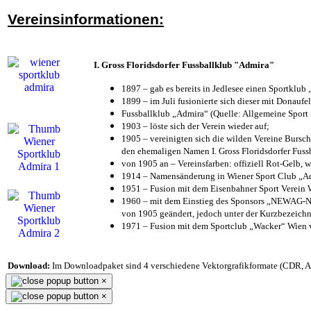
Vereinsinformationen:
I. Gross Floridsdorfer Fussballklub "Admira"
1897 – gab es bereits in Jedlesee einen Sportklub
1899 – im Juli fusionierte sich dieser mit Donaufel
Fussballklub „Admira“ (Quelle: Allgemeine Sport
1903 – löste sich der Verein wieder auf;
1905 – vereinigten sich die wilden Vereine Bursc
den ehemaligen Namen I. Gross Floridsdorfer Fus
von 1905 an – Vereinsfarben: offiziell Rot-Gelb, 
1914 – Namensänderung in Wiener Sport Club „Admi
1951 – Fusion mit dem Eisenbahner Sport Verein
1960 – mit dem Einstieg des Sponsors „NEWAG-NI
von 1905 geändert, jedoch unter der Kurzbezeich
1971 – Fusion mit dem Sportclub „Wacker“ Wien
Download:
Im Downloadpaket sind 4 verschiedene Vektorgrafikformate (CDR, AI 
×
×