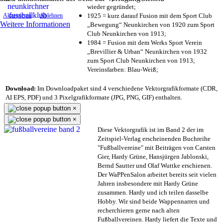
wieder gegründet;
1925 = kurz darauf Fusion mit dem Sport Club
Akzeptieren
Ablehnen
Weitere Informationen
„Bewegung“ Neunkirchen von 1920 zum Sport
Club Neunkirchen von 1913;
1984 = Fusion mit dem Werks Sport Verein
„Brevillier & Urban“ Neunkirchen von 1932
zum Sport Club Neunkirchen von 1913;
Vereinsfarben: Blau-Weiß;
Download:
Im Downloadpaket sind 4 verschiedene Vektorgrafikformate (CDR,
AI EPS, PDF) und 3 Pixelgrafikformate (JPG, PNG, GIF) enthalten.
×
×
Diese Vektorgrafik ist im Band 2 der im
Zeitspiel-Verlag erscheinenden Buchreihe
"Fußballvereine" mit Beiträgen von Carsten
Gier, Hardy Grüne, Hansjürgen Jablonski,
Bernd Sautter und Olaf Wuttke erschienen.
Der WaPPenSalon arbeitet bereits seit vielen
Jahren insbesondere mit Hardy Grüne
zusammen. Hardy und ich teilen dasselbe
Hobby. Wir sind beide Wappennarren und
recherchieren gerne nach alten
Fußballvereinen. Hardy liefert die Texte und