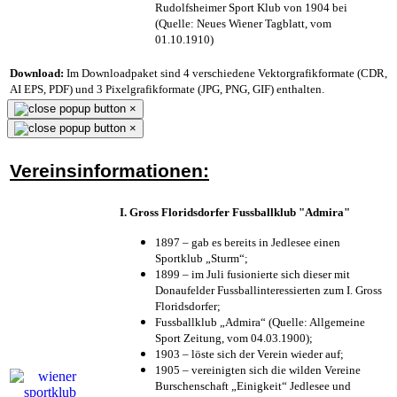
Rudolfsheimer Sport Klub von 1904 bei
(Quelle: Neues Wiener Tagblatt, vom
01.10.1910)
Download:
Im Downloadpaket sind 4 verschiedene Vektorgrafikformate (CDR,
AI EPS, PDF) und 3 Pixelgrafikformate (JPG, PNG, GIF) enthalten.
×
×
Vereinsinformationen:
I. Gross Floridsdorfer Fussballklub "Admira"
1897 – gab es bereits in Jedlesee einen
Sportklub „Sturm“;
1899 – im Juli fusionierte sich dieser mit
Donaufelder Fussballinteressierten zum I. Gross
Floridsdorfer
;
Fussballklub „Admira“ (Quelle: Allgemeine
Sport Zeitung, vom 04.03.1900);
1903 – löste sich der Verein wieder auf;
1905 – vereinigten sich die wilden Vereine
Burschenschaft „Einigkeit“ Jedlesee und