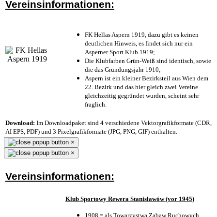
Vereinsinformationen:
FK Hellas Aspern 1919, dazu gibt es keinen
deutlichen Hinweis, es findet sich nur ein
Asperner Sport Klub 1919
;
Die Klubfarben Grün-Weiß sind identisch, sowie
die das Gründungsjahr 1910
;
Aspern ist ein kleiner Bezirksteil aus Wien dem
22. Bezirk und das hier gleich zwei Vereine
gleichzeitig gegründet wurden, scheint sehr
fraglich.
Download:
Im Downloadpaket sind 4 verschiedene Vektorgrafikformate (CDR,
AI EPS, PDF) und 3 Pixelgrafikformate (JPG, PNG, GIF) enthalten.
×
×
Vereinsinformationen:
Klub Sportowy Rewera Stanisławów (vor 1945)
1908 = als Towarzystwa Zabaw Ruchowych