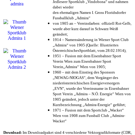
Jedleseer Sportklub „Vindobona“ und nahmen
dabei wieder
den ehemaligen Namen I. Gross Floridsdorfer
Fussballklub „Admira“
von 1905 an – Vereinsfarben: offiziell Rot-Gelb,
wurde aber kurz darauf in Schwarz-Weiß
geändert;
1914 – Namensänderung in Wiener Sport Club
„Admira“ von 1905 (Quelle: Illustriertes
ÖsterreichischesSportblatt, vom 28.02.1914);
1951 – Fusion mit dem Eisenbahner Sport
Verein Wien zum Eisenbahner Sport
Verein„Admira“ Wien von 1905;
1960 – mit dem Einstieg des Sponsors
„NEWAG-NIOGAS“, dem Vorgänger des
niederösterreichischen Energieversorgers
„EVN“, wurde der Vereinsname in Eisenbahner
Sport Verein „Admira – N.Ö. Energie“ Wien von
1905 geändert, jedoch unter der
Kurzbezeichnung „Admira-Energie“ geführt;
1971 – Fusion mit dem Sportclub „Wacker“
Wien von 1908 zum Fussball Club „Admira-
Wacker“
Download:
Im Downloadpaket sind 4 verschiedene Vektorgrafikformate (CDR,