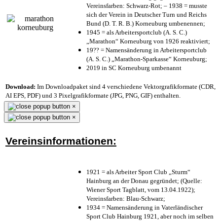
Vereinsfarben: Schwarz-Rot; – 1938 = musste
sich der Verein in Deutscher Turn und Reichs
Bund (D. T. R. B.) Korneuburg umbenennen;
1945 = als Arbeitersportclub (A. S. C.)
„Marathon“ Korneuburg von 1926 reaktiviert;
19?? = Namensänderung in Arbeitersportclub
(A. S. C.) „Marathon-Sparkasse“ Korneuburg;
2019 in SC Korneuburg umbenannt
Download:
Im Downloadpaket sind 4 verschiedene Vektorgrafikformate (CDR,
AI EPS, PDF) und 3 Pixelgrafikformate (JPG, PNG, GIF) enthalten.
×
×
Vereinsinformationen:
1921 = als Arbeiter Sport Club „Sturm“
Hainburg an der Donau gegründet; (Quelle:
Wiener Sport Tagblatt, vom 13.04.1922);
Vereinsfarben: Blau-Schwarz;
1934 = Namensänderung in Vaterländischer
Sport Club Hainburg 1921, aber noch im selben