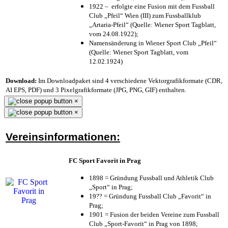
1922 – erfolgte eine Fusion mit dem Fussball
Club „Pfeil“ Wien (III) zum Fussballklub
„Artaria-Pfeil“ (Quelle: Wiener Sport Tagblatt,
vom 24.08.1922);
Namensänderung in Wiener Sport Club „Pfeil“
(Quelle: Wiener Sport Tagblatt, vom
12.02.1924)
Download:
Im Downloadpaket sind 4 verschiedene Vektorgrafikformate (CDR,
AI EPS, PDF) und 3 Pixelgrafikformate (JPG, PNG, GIF) enthalten.
×
×
Vereinsinformationen:
FC Sport Favorit in Prag
1898 = Gründung Fussball und Athletik Club
„Sport“ in Prag;
19?? = Gründung Fussball Club „Favorit“ in
Prag;
1901 = Fusion der beiden Vereine zum Fussball
Club „Sport-Favorit“ in Prag von 1898;