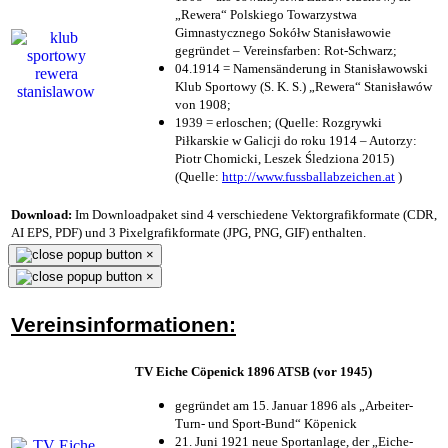
„Rewera“ Polskiego Towarzystwa
Gimnastycznego Sokółw Stanisławowie
gegründet – Vereinsfarben: Rot-Schwarz;
04.1914 = Namensänderung in Stanisławowski
Klub Sportowy (S. K. S.) „Rewera“ Stanisławów
von 1908;
1939 = erloschen; (Quelle: Rozgrywki
Piłkarskie w Galicji do roku 1914 – Autorzy:
Piotr Chomicki, Leszek Śledziona 2015)
(Quelle:
http://www.fussballabzeichen.at
)
Download:
Im Downloadpaket sind 4 verschiedene Vektorgrafikformate (CDR,
AI EPS, PDF) und 3 Pixelgrafikformate (JPG, PNG, GIF) enthalten.
×
×
Vereinsinformationen:
TV Eiche Cöpenick 1896 ATSB (vor 1945)
gegründet am 15. Januar 1896 als „Arbeiter-
Turn- und Sport-Bund“ Köpenick
21. Juni 1921 neue Sportanlage, der „Eiche-