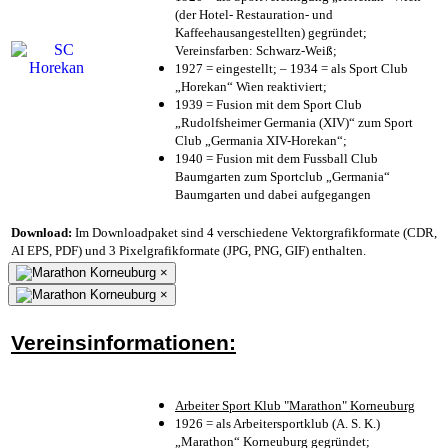
(der Hotel- Restauration- und
Kaffeehausangestellten) gegründet;
Vereinsfarben: Schwarz-Weiß;
1927 = eingestellt; – 1934 = als Sport Club
„Horekan“ Wien reaktiviert;
1939 = Fusion mit dem Sport Club
„Rudolfsheimer Germania (XIV)“ zum Sport
Club „Germania XIV-Horekan“;
1940 = Fusion mit dem Fussball Club
Baumgarten zum Sportclub „Germania“
Baumgarten und dabei aufgegangen
Download:
Im Downloadpaket sind 4 verschiedene Vektorgrafikformate (CDR,
AI EPS, PDF) und 3 Pixelgrafikformate (JPG, PNG, GIF) enthalten.
×
×
Vereinsinformationen:
Arbeiter Sport Klub "Marathon" Korneuburg
1926 = als Arbeitersportklub (A. S. K.)
„Marathon“ Korneuburg gegründet;