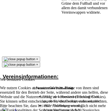
Grüne dem Fußball und vor
allem den damit verbundenen
Vereinswappen widmete.
×
×
Vereinsinformationen:
Wir benutzen Cookies
Wir nutzen Cookies auf unserer Website. Einige von ihnen sind
I. Neunkirchner Fußballklub
essenziell für den Betrieb der Seite, während andere uns helfen, diese
Website und die Nutzererfahrung zu verbessern (Tracking Cookies).
1913 = als I. Neunkirchner Fussball-Klub
Sie können selbst entscheiden, ob Sie die Cookies zulassen möchten.
gegründet, kriegsbedingt wieder aufgelöst;
Bitte beachten Sie, dass bei einer Ablehnung womöglich nicht mehr
1925 = Nachfolgeverein als 1.
alle Funktionalitäten der Seite zur Verfügung stehen.
Arbeitersportverein (A. S. V.) Neunkirchen