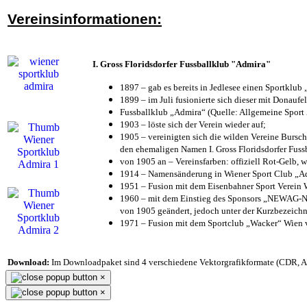
Vereinsinformationen:
I. Gross Floridsdorfer Fussballklub "Admira"
1897 – gab es bereits in Jedlesee einen Sportklub
1899 – im Juli fusionierte sich dieser mit Donaufel
Fussballklub „Admira“ (Quelle: Allgemeine Sport
1903 – löste sich der Verein wieder auf;
1905 – vereinigten sich die wilden Vereine Bursc
den ehemaligen Namen I. Gross Floridsdorfer Fus
von 1905 an – Vereinsfarben: offiziell Rot-Gelb, 
1914 – Namensänderung in Wiener Sport Club „Admi
1951 – Fusion mit dem Eisenbahner Sport Verein
1960 – mit dem Einstieg des Sponsors „NEWAG-NI
von 1905 geändert, jedoch unter der Kurzbezeich
1971 – Fusion mit dem Sportclub „Wacker“ Wien
Download:
Im Downloadpaket sind 4 verschiedene Vektorgrafikformate (CDR, AI 
×
×