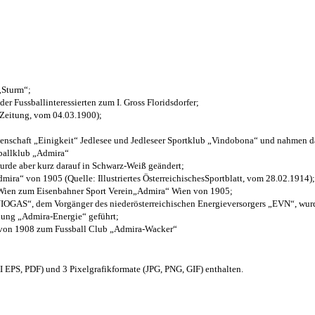
 „Sturm“;
der Fussballinteressierten zum I. Gross Floridsdorfer
;
 Zeitung, vom 04.03.1900);
henschaft „Einigkeit“ Jedlesee und Jedleseer Sportklub „Vindobona“ und nahmen d
sballklub „Admira“
wurde aber kurz darauf in Schwarz-Weiß geändert;
ra“ von 1905 (Quelle: Illustriertes ÖsterreichischesSportblatt, vom 28.02.1914);
 Wien zum Eisenbahner Sport Verein„Admira“ Wien von 1905;
OGAS“, dem Vorgänger des niederösterreichischen Energieversorgers „EVN“, wurde
nung „Admira-Energie“ geführt;
 von 1908 zum Fussball Club „Admira-Wacker“
EPS, PDF) und 3 Pixelgrafikformate (JPG, PNG, GIF) enthalten.