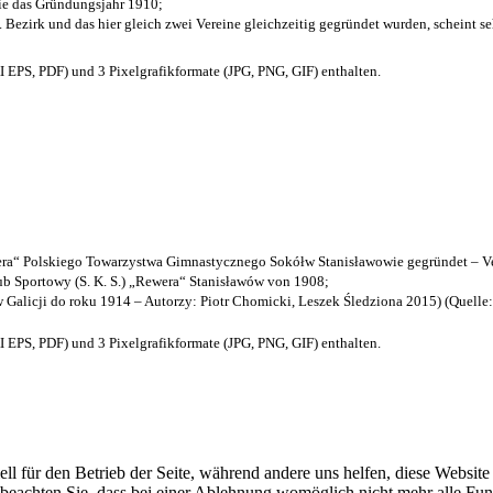
die das Gründungsjahr 1910
;
. Bezirk und das hier gleich zwei Vereine gleichzeitig gegründet wurden, scheint seh
EPS, PDF) und 3 Pixelgrafikformate (JPG, PNG, GIF) enthalten.
a“ Polskiego Towarzystwa Gimnastycznego Sokółw Stanisławowie gegründet – Ve
b Sportowy (S. K. S.) „Rewera“ Stanisławów von 1908;
w Galicji do roku 1914 – Autorzy: Piotr Chomicki, Leszek Śledziona 2015) (Quelle
EPS, PDF) und 3 Pixelgrafikformate (JPG, PNG, GIF) enthalten.
ell für den Betrieb der Seite, während andere uns helfen, diese Websit
 beachten Sie, dass bei einer Ablehnung womöglich nicht mehr alle Funk