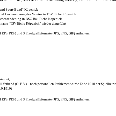
- und Sport-Bund“ Köpenick
z und Umbenennung des Vereins in TSV Eiche Köpenick
 Namensänderung in BSG Bau Eiche Köpenick
nsname "TSV Eiche Köpenick" wieder eingeführt
EPS, PDF) und 3 Pixelgrafikformate (JPG, PNG, GIF) enthalten.
ründet;
l Verband (Ö. F. V.) – nach personellen Problemen wurde Ende 1910 der Spielbetri
.10.1910)
EPS, PDF) und 3 Pixelgrafikformate (JPG, PNG, GIF) enthalten.