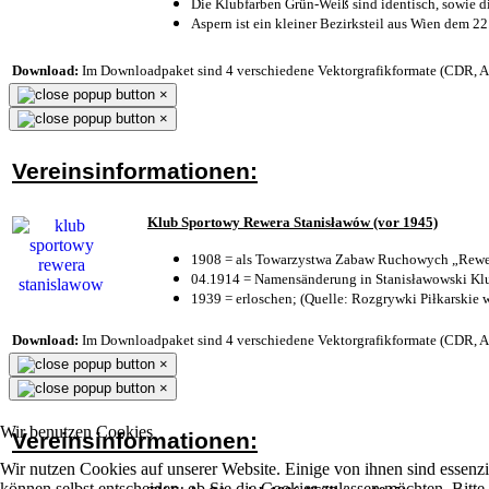
Die Klubfarben Grün-Weiß sind identisch, sowie 
Aspern ist ein kleiner Bezirksteil aus Wien dem 22
Download:
Im Downloadpaket sind 4 verschiedene Vektorgrafikformate (CDR, AI 
×
×
Vereinsinformationen:
Klub Sportowy Rewera Stanisławów (vor 1945)
1908 = als Towarzystwa Zabaw Ruchowych „Rewer
04.1914 = Namensänderung in Stanisławowski Klu
1939 = erloschen; (Quelle: Rozgrywki Piłkarskie 
Download:
Im Downloadpaket sind 4 verschiedene Vektorgrafikformate (CDR, AI 
×
×
Wir benutzen Cookies
Vereinsinformationen:
Wir nutzen Cookies auf unserer Website. Einige von ihnen sind essenzi
können selbst entscheiden, ob Sie die Cookies zulassen möchten. Bitte