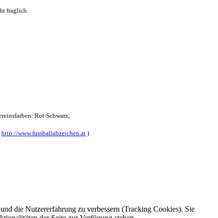
r fraglich.
reinsfarben: Rot-Schwarz;
:
http://www.fussballabzeichen.at
)
e und die Nutzererfahrung zu verbessern (Tracking Cookies). Sie
tionalitäten der Seite zur Verfügung stehen.