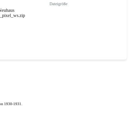
Dateigröße
Neuhaus
z_pixel_ws.zip
von 1930-1931.