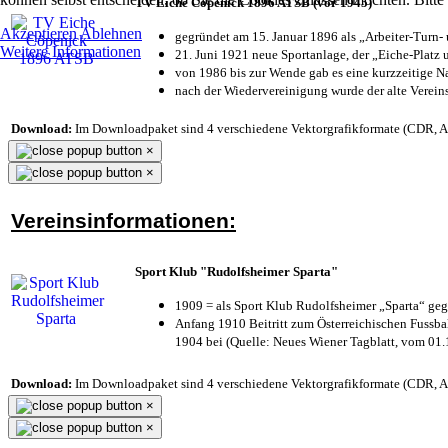
TV Eiche Cöpenick 1896 ATSB (vor 1945)
Akzeptieren
Ablehnen
gegründet am 15. Januar 1896 als „Arbeiter-Turn
Weitere Informationen
21. Juni 1921 neue Sportanlage, der „Eiche-Plat
von 1986 bis zur Wende gab es eine kurzzeitige
nach der Wiedervereinigung wurde der alte Verei
Download:
Im Downloadpaket sind 4 verschiedene Vektorgrafikformate (CDR, AI 
×
×
Vereinsinformationen:
Sport Klub "Rudolfsheimer Sparta"
1909 = als Sport Klub Rudolfsheimer „Sparta“ geg
Anfang 1910 Beitritt zum Österreichischen Fussbal
1904 bei (Quelle: Neues Wiener Tagblatt, vom 01
Download:
Im Downloadpaket sind 4 verschiedene Vektorgrafikformate (CDR, AI 
×
×