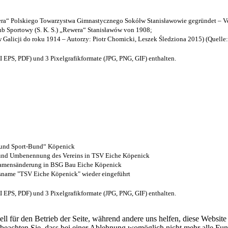
a“ Polskiego Towarzystwa Gimnastycznego Sokółw Stanisławowie gegründet – Ve
b Sportowy (S. K. S.) „Rewera“ Stanisławów von 1908;
w Galicji do roku 1914 – Autorzy: Piotr Chomicki, Leszek Śledziona 2015) (Quelle
EPS, PDF) und 3 Pixelgrafikformate (JPG, PNG, GIF) enthalten.
- und Sport-Bund“ Köpenick
z und Umbenennung des Vereins in TSV Eiche Köpenick
 Namensänderung in BSG Bau Eiche Köpenick
nsname "TSV Eiche Köpenick" wieder eingeführt
EPS, PDF) und 3 Pixelgrafikformate (JPG, PNG, GIF) enthalten.
ell für den Betrieb der Seite, während andere uns helfen, diese Websit
 beachten Sie, dass bei einer Ablehnung womöglich nicht mehr alle Funk