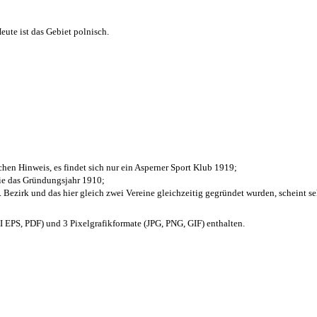
ute ist das Gebiet polnisch.
chen Hinweis, es findet sich nur ein Asperner Sport Klub 1919
;
die das Gründungsjahr 1910
;
. Bezirk und das hier gleich zwei Vereine gleichzeitig gegründet wurden, scheint seh
EPS, PDF) und 3 Pixelgrafikformate (JPG, PNG, GIF) enthalten.