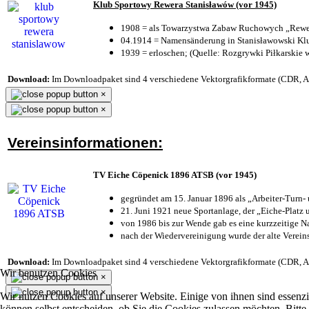
Klub Sportowy Rewera Stanisławów (vor 1945)
1908 = als Towarzystwa Zabaw Ruchowych „Rewer
04.1914 = Namensänderung in Stanisławowski Klu
1939 = erloschen; (Quelle: Rozgrywki Piłkarskie 
Download:
Im Downloadpaket sind 4 verschiedene Vektorgrafikformate (CDR, AI 
×
×
Vereinsinformationen:
TV Eiche Cöpenick 1896 ATSB (vor 1945)
gegründet am 15. Januar 1896 als „Arbeiter-Turn
21. Juni 1921 neue Sportanlage, der „Eiche-Plat
von 1986 bis zur Wende gab es eine kurzzeitige
nach der Wiedervereinigung wurde der alte Verei
Download:
Im Downloadpaket sind 4 verschiedene Vektorgrafikformate (CDR, AI 
Wir benutzen Cookies
×
×
Wir nutzen Cookies auf unserer Website. Einige von ihnen sind essenzi
können selbst entscheiden, ob Sie die Cookies zulassen möchten. Bitte