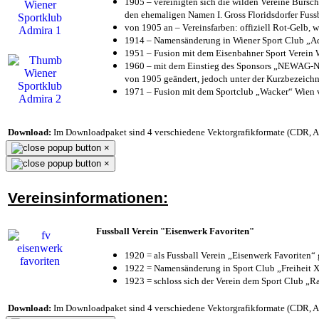
1905 – vereinigten sich die wilden Vereine Bursc
den ehemaligen Namen I. Gross Floridsdorfer Fus
von 1905 an – Vereinsfarben: offiziell Rot-Gelb, 
1914 – Namensänderung in Wiener Sport Club „Admi
1951 – Fusion mit dem Eisenbahner Sport Verein
1960 – mit dem Einstieg des Sponsors „NEWAG-NI
von 1905 geändert, jedoch unter der Kurzbezeich
1971 – Fusion mit dem Sportclub „Wacker“ Wien
Download:
Im Downloadpaket sind 4 verschiedene Vektorgrafikformate (CDR, AI 
×
×
Vereinsinformationen:
Fussball Verein "Eisenwerk Favoriten"
1920 = als Fussball Verein „Eisenwerk Favoriten“
1922 = Namensänderung in Sport Club „Freiheit X
1923 = schloss sich der Verein dem Sport Club „Ra
Download:
Im Downloadpaket sind 4 verschiedene Vektorgrafikformate (CDR, AI 