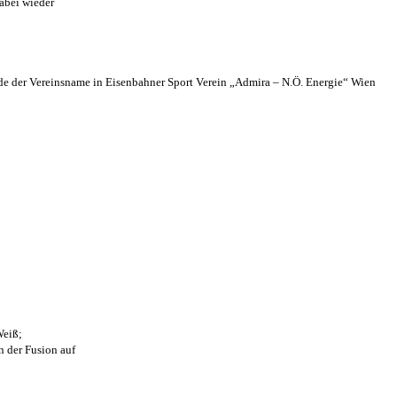
abei wieder
 der Vereinsname in Eisenbahner Sport Verein „Admira – N.Ö. Energie“ Wien
Weiß;
n der Fusion auf