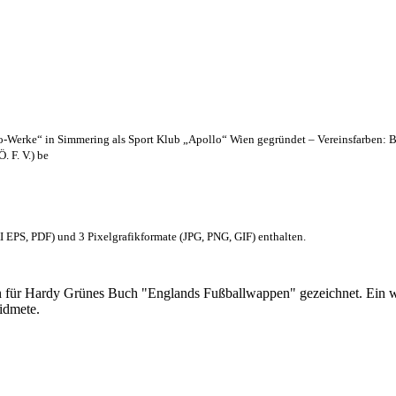
lo-Werke“ in Simmering als Sport Klub „Apollo“ Wien gegründet – Vereinsfarben: 
. F. V.) be
EPS, PDF) und 3 Pixelgrafikformate (JPG, PNG, GIF) enthalten.
 für Hardy Grünes Buch "Englands Fußballwappen" gezeichnet. Ein w
idmete.