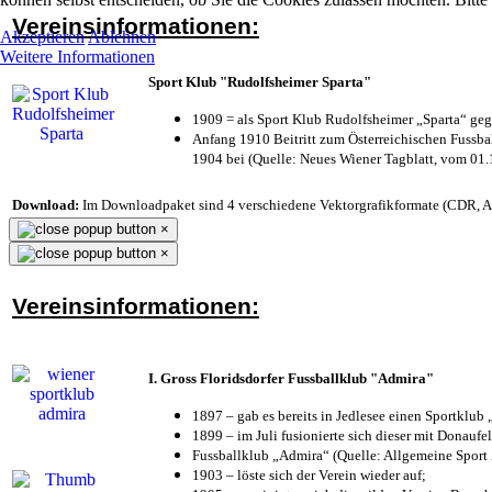
Vereinsinformationen:
Akzeptieren
Ablehnen
Weitere Informationen
Sport Klub "Rudolfsheimer Sparta"
1909 = als Sport Klub Rudolfsheimer „Sparta“ geg
Anfang 1910 Beitritt zum Österreichischen Fussbal
1904 bei (Quelle: Neues Wiener Tagblatt, vom 01
Download:
Im Downloadpaket sind 4 verschiedene Vektorgrafikformate (CDR, AI 
×
×
Vereinsinformationen:
I. Gross Floridsdorfer Fussballklub "Admira"
1897 – gab es bereits in Jedlesee einen Sportklub
1899 – im Juli fusionierte sich dieser mit Donaufel
Fussballklub „Admira“ (Quelle: Allgemeine Sport
1903 – löste sich der Verein wieder auf;