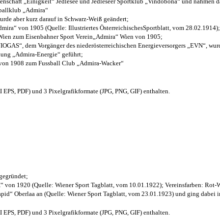
henschaft „Einigkeit“ Jedlesee und Jedleseer Sportklub „Vindobona“ und nahmen d
sballklub „Admira“
wurde aber kurz darauf in Schwarz-Weiß geändert;
ra“ von 1905 (Quelle: Illustriertes ÖsterreichischesSportblatt, vom 28.02.1914);
 Wien zum Eisenbahner Sport Verein„Admira“ Wien von 1905;
OGAS“, dem Vorgänger des niederösterreichischen Energieversorgers „EVN“, wurde
nung „Admira-Energie“ geführt;
 von 1908 zum Fussball Club „Admira-Wacker“
EPS, PDF) und 3 Pixelgrafikformate (JPG, PNG, GIF) enthalten.
 gegründet;
“ von 1920 (Quelle: Wiener Sport Tagblatt, vom 10.01.1922); Vereinsfarben: Rot-
pid“ Oberlaa an (Quelle: Wiener Sport Tagblatt, vom 23.01.1923) und ging dabei i
EPS, PDF) und 3 Pixelgrafikformate (JPG, PNG, GIF) enthalten.