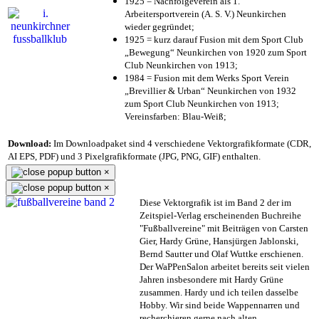
1925 = Nachfolgeverein als 1.
Arbeitersportverein (A. S. V.) Neunkirchen
wieder gegründet;
1925 = kurz darauf Fusion mit dem Sport Club
„Bewegung“ Neunkirchen von 1920 zum Sport
Club Neunkirchen von 1913;
1984 = Fusion mit dem Werks Sport Verein
„Brevillier & Urban“ Neunkirchen von 1932
zum Sport Club Neunkirchen von 1913;
Vereinsfarben: Blau-Weiß;
Download:
Im Downloadpaket sind 4 verschiedene Vektorgrafikformate (CDR,
AI EPS, PDF) und 3 Pixelgrafikformate (JPG, PNG, GIF) enthalten.
×
×
Diese Vektorgrafik ist im Band 2 der im
Zeitspiel-Verlag erscheinenden Buchreihe
"Fußballvereine" mit Beiträgen von Carsten
Gier, Hardy Grüne, Hansjürgen Jablonski,
Bernd Sautter und Olaf Wuttke erschienen.
Der WaPPenSalon arbeitet bereits seit vielen
Jahren insbesondere mit Hardy Grüne
zusammen. Hardy und ich teilen dasselbe
Hobby. Wir sind beide Wappennarren und
recherchieren gerne nach alten