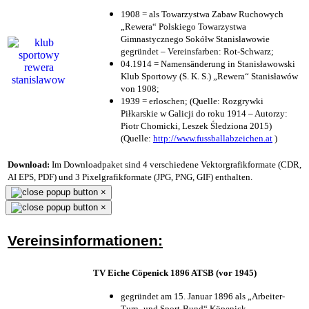
1908 = als Towarzystwa Zabaw Ruchowych
„Rewera“ Polskiego Towarzystwa
Gimnastycznego Sokółw Stanisławowie
gegründet – Vereinsfarben: Rot-Schwarz;
04.1914 = Namensänderung in Stanisławowski
Klub Sportowy (S. K. S.) „Rewera“ Stanisławów
von 1908;
1939 = erloschen; (Quelle: Rozgrywki
Piłkarskie w Galicji do roku 1914 – Autorzy:
Piotr Chomicki, Leszek Śledziona 2015)
(Quelle:
http://www.fussballabzeichen.at
)
Download:
Im Downloadpaket sind 4 verschiedene Vektorgrafikformate (CDR,
AI EPS, PDF) und 3 Pixelgrafikformate (JPG, PNG, GIF) enthalten.
×
×
Vereinsinformationen:
TV Eiche Cöpenick 1896 ATSB (vor 1945)
gegründet am 15. Januar 1896 als „Arbeiter-
Turn- und Sport-Bund“ Köpenick