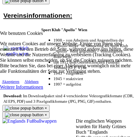
×
Vereinsinformationen:
Sport Klub "Apollo" Wien
Wir benutzen Cookies
1908 – von Arbeitern und Angestellten der
Wir nutzen Cookies auf unserer Website. Einige von ihnen sind
„Apollo-Werke“ in Simmering als Sport Klub
essenziell für den Betrieb der Seite, während andere uns helfen, diese
„Apollo“ Wien gegründet – Vereinsfarben:
Website und die Nutzererfahrung zu verbessern (Tracking Cookies).
Blau-Weiß;
Sie können selbst entscheiden, ob Sie die Cookies zulassen möchten.
trat 1912 dem Österreichischen Fussball
Bitte beachten Sie, dass bei einer Ablehnung womöglich nicht mehr
Verband (Ö. F. V.) be
alle Funktionalitäten der Seite zur Verfügung stehen.
1943 = eingestellt
1945 = reaktiviert
Akzeptieren
Ablehnen
1997 = aufgelöst
Weitere Informationen
Download:
Im Downloadpaket sind 4 verschiedene Vektorgrafikformate (CDR,
AI EPS, PDF) und 3 Pixelgrafikformate (JPG, PNG, GIF) enthalten.
×
×
Die englischen Wappen
wurden für Hardy Grünes
Buch "Englands