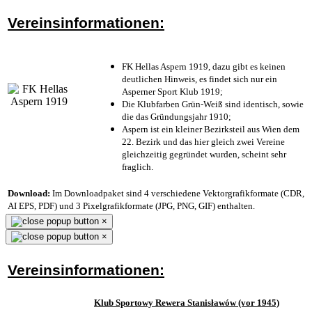
Vereinsinformationen:
FK Hellas Aspern 1919, dazu gibt es keinen
deutlichen Hinweis, es findet sich nur ein
Asperner Sport Klub 1919
;
Die Klubfarben Grün-Weiß sind identisch, sowie
die das Gründungsjahr 1910
;
Aspern ist ein kleiner Bezirksteil aus Wien dem
22. Bezirk und das hier gleich zwei Vereine
gleichzeitig gegründet wurden, scheint sehr
fraglich.
Download:
Im Downloadpaket sind 4 verschiedene Vektorgrafikformate (CDR,
AI EPS, PDF) und 3 Pixelgrafikformate (JPG, PNG, GIF) enthalten.
×
×
Vereinsinformationen:
Klub Sportowy Rewera Stanisławów (vor 1945)