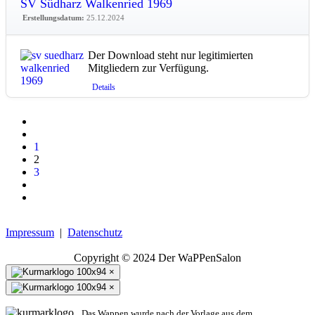
SV Südharz Walkenried 1969
Erstellungsdatum:
25.12.2024
Der Download steht nur legitimierten
Mitgliedern zur Verfügung.
Details
1
2
3
Impressum
|
Datenschutz
Copyright © 2024 Der WaPPenSalon
×
×
Das Wappen wurde nach der Vorlage aus dem