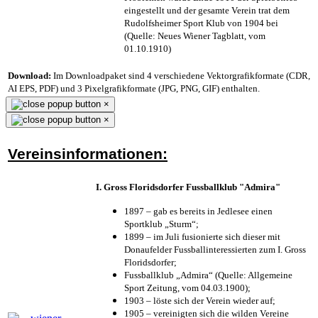
eingestellt und der gesamte Verein trat dem
Rudolfsheimer Sport Klub von 1904 bei
(Quelle: Neues Wiener Tagblatt, vom
01.10.1910)
Download:
Im Downloadpaket sind 4 verschiedene Vektorgrafikformate (CDR,
AI EPS, PDF) und 3 Pixelgrafikformate (JPG, PNG, GIF) enthalten.
×
×
Vereinsinformationen:
I. Gross Floridsdorfer Fussballklub "Admira"
1897 – gab es bereits in Jedlesee einen
Sportklub „Sturm“;
1899 – im Juli fusionierte sich dieser mit
Donaufelder Fussballinteressierten zum I. Gross
Floridsdorfer
;
Fussballklub „Admira“ (Quelle: Allgemeine
Sport Zeitung, vom 04.03.1900);
1903 – löste sich der Verein wieder auf;
1905 – vereinigten sich die wilden Vereine