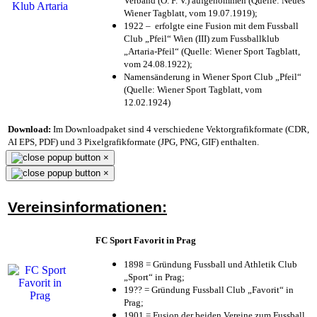
Verband (Ö. F. V.) aufgenommen (Quelle: Neues
Wiener Tagblatt, vom 19.07.1919);
1922 – erfolgte eine Fusion mit dem Fussball
Club „Pfeil“ Wien (III) zum Fussballklub
„Artaria-Pfeil“ (Quelle: Wiener Sport Tagblatt,
vom 24.08.1922);
Namensänderung in Wiener Sport Club „Pfeil“
(Quelle: Wiener Sport Tagblatt, vom
12.02.1924)
Download:
Im Downloadpaket sind 4 verschiedene Vektorgrafikformate (CDR,
AI EPS, PDF) und 3 Pixelgrafikformate (JPG, PNG, GIF) enthalten.
×
×
Vereinsinformationen:
FC Sport Favorit in Prag
1898 = Gründung Fussball und Athletik Club
„Sport“ in Prag;
19?? = Gründung Fussball Club „Favorit“ in
Prag;
1901 = Fusion der beiden Vereine zum Fussball