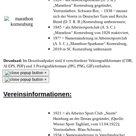
„Marathon“ Korneuburg gegründet;
Vereinsfarben: Schwarz-Rot; – 1938 = musste
sich der Verein in Deutscher Turn und Reichs
Bund (D. T. R. B.) Korneuburg umbenennen;
1945 = als Arbeitersportclub (A. S. C.)
„Marathon“ Korneuburg von 1926 reaktiviert;
19?? = Namensänderung in Arbeitersportclub
(A. S. C.) „Marathon-Sparkasse“ Korneuburg;
2019 in SC Korneuburg umbenannt
Download:
Im Downloadpaket sind 4 verschiedene Vektorgrafikformate (CDR,
AI EPS, PDF) und 3 Pixelgrafikformate (JPG, PNG, GIF) enthalten.
×
×
Vereinsinformationen:
1921 = als Arbeiter Sport Club „Sturm“
Hainburg an der Donau gegründet; (Quelle:
Wiener Sport Tagblatt, vom 13.04.1922);
Vereinsfarben: Blau-Schwarz;
1934 = Namensänderung in Vaterländischer