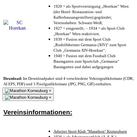
1920 = als Sportvereinigung „Horekan“ Wien
(der Hotel- Restauration- und
Kaffeehausangestellten) gegründet;
Vereinsfarben: Schwarz-Weiß;
1927 = eingestellt; – 1934 = als Sport Club
„Horekan“ Wien reaktiviert;
1939 = Fusion mit dem Sport Club
„Rudolfsheimer Germania (XIV)“ zum Sport
Club „Germania XIV-Horekan“;
1940 = Fusion mit dem Fussball Club
Baumgarten zum Sportclub „Germania“
Baumgarten und dabei aufgegangen
Download:
Im Downloadpaket sind 4 verschiedene Vektorgrafikformate (CDR,
AI EPS, PDF) und 3 Pixelgrafikformate (JPG, PNG, GIF) enthalten.
×
×
Vereinsinformationen:
Arbeiter Sport Klub "Marathon" Korneuburg
1926 = als Arbeitersportklub (A. S. K.)