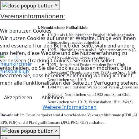
×
Vereinsinformationen:
I. Neunkirchner Fußballklub
Wir benutzen Cookies
1913 = als I. Neunkirchner Fussball-Klub gegründet,
Wir nutzen Cookies auf unserer Website. Einige von ihnen
kriegsbedingt wieder aufgelöst;
sind essenziell für den Betrieb der Seite, während andere
1925 = Nachfolgeverein als 1. Arbeitersportverein (A.
uns helfen, diese Website und die Nutzererfahrung zu
S. V.) Neunkirchen wieder gegründet;
verbessern (Tracking Cookies). Sie können selbst
1925 = kurz darauf Fusion mit dem Sport Club
entscheiden, ob Sie die Cookies zulassen möchten. Bitte
„Bewegung“ Neunkirchen von 1920 zum Sport Club
beachten Sie, dass bei einer Ablehnung womöglich nicht
Neunkirchen von 1913;
mehr alle Funktionalitäten der Seite zur Verfügung stehen.
1984 = Fusion mit dem Werks Sport Verein „Brevillier
& Urban“ Neunkirchen von 1932 zum Sport Club
Akzeptieren
Ablehnen
Neunkirchen von 1913; Vereinsfarben: Blau-Weiß;
Weitere Informationen
Download:
Im Downloadpaket sind 4 verschiedene Vektorgrafikformate (CDR, AI
EPS, PDF) und 3 Pixelgrafikformate (JPG, PNG, GIF) enthalten.
×