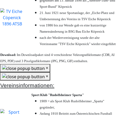
gegründet am 15. Januar 1896 als „Arbeiter-Turn- und
Sport-Bund“ Köpenick
21. Juni 1921 neue Sportanlage, der „Eiche-Platz und
Umbenennung des Vereins in TSV Eiche Köpenick
von 1986 bis zur Wende gab es eine kurzzeitige
Namensänderung in BSG Bau Eiche Köpenick
nach der Wiedervereinigung wurde der alte
Vereinsname "TSV Eiche Köpenick" wieder eingeführt
Download:
Im Downloadpaket sind 4 verschiedene Vektorgrafikformate (CDR, AI
EPS, PDF) und 3 Pixelgrafikformate (JPG, PNG, GIF) enthalten.
×
×
Vereinsinformationen:
Sport Klub "Rudolfsheimer Sparta"
1909 = als Sport Klub Rudolfsheimer „Sparta“
gegründet;
Anfang 1910 Beitritt zum Österreichischen Fussball