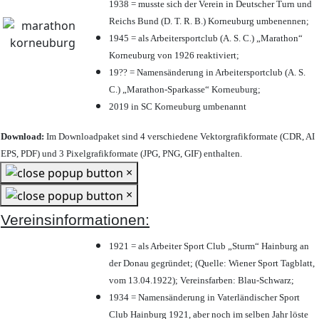
1938 = musste sich der Verein in Deutscher Turn und
Reichs Bund (D. T. R. B.) Korneuburg umbenennen;
1945 = als Arbeitersportclub (A. S. C.) „Marathon“
Korneuburg von 1926 reaktiviert;
19?? = Namensänderung in Arbeitersportclub (A. S.
C.) „Marathon-Sparkasse“ Korneuburg;
2019 in SC Korneuburg umbenannt
Download:
Im Downloadpaket sind 4 verschiedene Vektorgrafikformate (CDR, AI
EPS, PDF) und 3 Pixelgrafikformate (JPG, PNG, GIF) enthalten.
×
×
Vereinsinformationen:
1921 = als Arbeiter Sport Club „Sturm“ Hainburg an
der Donau gegründet; (Quelle: Wiener Sport Tagblatt,
vom 13.04.1922); Vereinsfarben: Blau-Schwarz;
1934 = Namensänderung in Vaterländischer Sport
Club Hainburg 1921, aber noch im selben Jahr löste