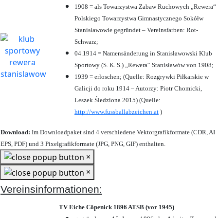
1908 = als Towarzystwa Zabaw Ruchowych „Rewera“
Polskiego Towarzystwa Gimnastycznego Sokółw
Stanisławowie gegründet – Vereinsfarben: Rot-
Schwarz;
04.1914 = Namensänderung in Stanisławowski Klub
Sportowy (S. K. S.) „Rewera“ Stanisławów von 1908;
1939 = erloschen; (Quelle: Rozgrywki Piłkarskie w
Galicji do roku 1914 – Autorzy: Piotr Chomicki,
Leszek Śledziona 2015) (Quelle:
http://www.fussballabzeichen.at
)
Download:
Im Downloadpaket sind 4 verschiedene Vektorgrafikformate (CDR, AI
EPS, PDF) und 3 Pixelgrafikformate (JPG, PNG, GIF) enthalten.
×
×
Vereinsinformationen:
TV Eiche Cöpenick 1896 ATSB (vor 1945)