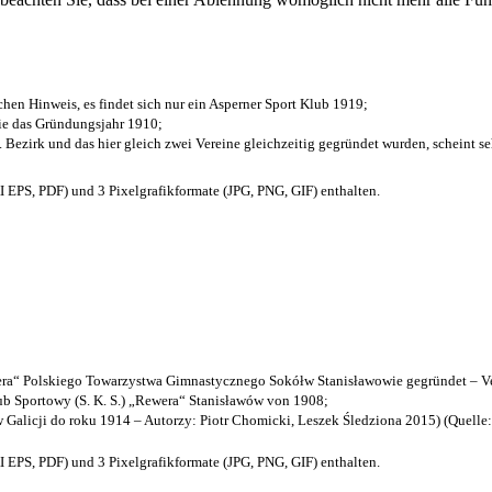
chen Hinweis, es findet sich nur ein Asperner Sport Klub 1919
;
die das Gründungsjahr 1910
;
. Bezirk und das hier gleich zwei Vereine gleichzeitig gegründet wurden, scheint seh
EPS, PDF) und 3 Pixelgrafikformate (JPG, PNG, GIF) enthalten.
a“ Polskiego Towarzystwa Gimnastycznego Sokółw Stanisławowie gegründet – Ve
b Sportowy (S. K. S.) „Rewera“ Stanisławów von 1908;
w Galicji do roku 1914 – Autorzy: Piotr Chomicki, Leszek Śledziona 2015) (Quelle
EPS, PDF) und 3 Pixelgrafikformate (JPG, PNG, GIF) enthalten.