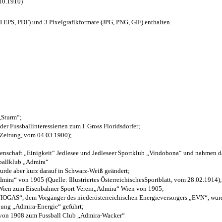
.10.1910)
EPS, PDF) und 3 Pixelgrafikformate (JPG, PNG, GIF) enthalten.
 „Sturm“;
der Fussballinteressierten zum I. Gross Floridsdorfer
;
 Zeitung, vom 04.03.1900);
henschaft „Einigkeit“ Jedlesee und Jedleseer Sportklub „Vindobona“ und nahmen d
sballklub „Admira“
wurde aber kurz darauf in Schwarz-Weiß geändert;
ra“ von 1905 (Quelle: Illustriertes ÖsterreichischesSportblatt, vom 28.02.1914);
 Wien zum Eisenbahner Sport Verein„Admira“ Wien von 1905;
OGAS“, dem Vorgänger des niederösterreichischen Energieversorgers „EVN“, wurde
nung „Admira-Energie“ geführt;
 von 1908 zum Fussball Club „Admira-Wacker“