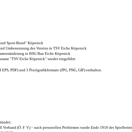
- und Sport-Bund“ Köpenick
z und Umbenennung des Vereins in TSV Eiche Köpenick
 Namensänderung in BSG Bau Eiche Köpenick
nsname "TSV Eiche Köpenick" wieder eingeführt
EPS, PDF) und 3 Pixelgrafikformate (JPG, PNG, GIF) enthalten.
ründet;
l Verband (Ö. F. V.) – nach personellen Problemen wurde Ende 1910 der Spielbetri