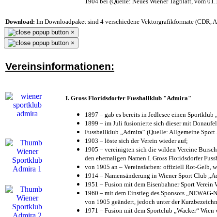
1904 bei (Quelle: Neues Wiener Tagblatt, vom 01
Download:
Im Downloadpaket sind 4 verschiedene Vektorgrafikformate (CDR, AI 
×
×
Vereinsinformationen:
I. Gross Floridsdorfer Fussballklub "Admira"
1897 – gab es bereits in Jedlesee einen Sportklub
1899 – im Juli fusionierte sich dieser mit Donaufel
Fussballklub „Admira“ (Quelle: Allgemeine Sport
1903 – löste sich der Verein wieder auf;
1905 – vereinigten sich die wilden Vereine Bursc
den ehemaligen Namen I. Gross Floridsdorfer Fus
von 1905 an – Vereinsfarben: offiziell Rot-Gelb, 
1914 – Namensänderung in Wiener Sport Club „Admi
1951 – Fusion mit dem Eisenbahner Sport Verein
1960 – mit dem Einstieg des Sponsors „NEWAG-NI
von 1905 geändert, jedoch unter der Kurzbezeich
1971 – Fusion mit dem Sportclub „Wacker“ Wien