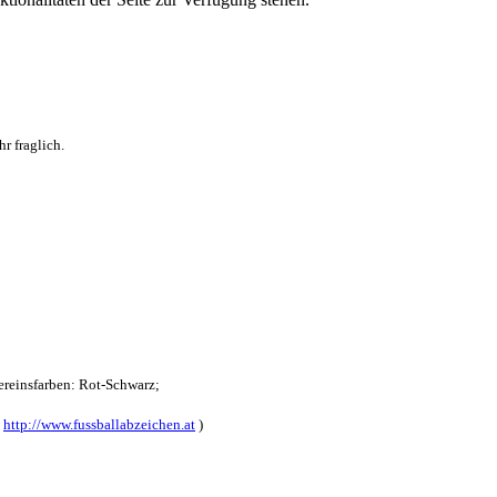
r fraglich.
reinsfarben: Rot-Schwarz;
:
http://www.fussballabzeichen.at
)