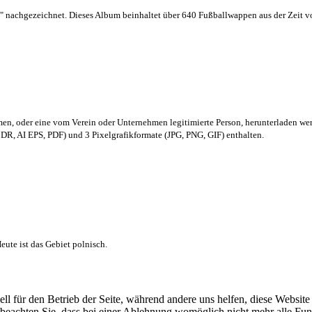
 nachgezeichnet. Dieses Album beinhaltet über 640 Fußballwappen aus der Zeit 
men,
oder eine vom Verein oder Unternehmen legitimierte Person,
herunterladen we
R, AI EPS, PDF) und 3 Pixelgrafikformate (JPG, PNG, GIF) enthalten.
ute ist das Gebiet polnisch.
ell für den Betrieb der Seite, während andere uns helfen, diese Websit
 beachten Sie, dass bei einer Ablehnung womöglich nicht mehr alle Funk