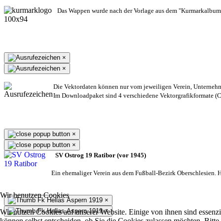
Das Wappen wurde nach der Vorlage aus dem "Kurmarkalbum"
×
×
Die Vektordaten können nur vom jeweiligen Verein, Unterneh
Im Downloadpaket sind 4 verschiedene Vektorgrafikformate (CD
×
×
SV Ostrog 19 Ratibor (vor 1945)
Ein ehemaliger Verein aus dem Fußball-Bezirk Oberschlesien. He
Wir benutzen Cookies
×
×
Wir nutzen Cookies auf unserer Website. Einige von ihnen sind essenzi
können selbst entscheiden, ob Sie die Cookies zulassen möchten. Bitte