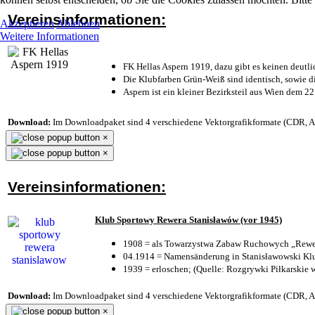
Vereinsinformationen:
Akzeptieren
Ablehnen
Weitere Informationen
FK Hellas Aspern 1919, dazu gibt es keinen deutli
Die Klubfarben Grün-Weiß sind identisch, sowie 
Aspern ist ein kleiner Bezirksteil aus Wien dem 22
Download:
Im Downloadpaket sind 4 verschiedene Vektorgrafikformate (CDR, AI 
×
×
Vereinsinformationen:
Klub Sportowy Rewera Stanisławów (vor 1945)
1908 = als Towarzystwa Zabaw Ruchowych „Rewer
04.1914 = Namensänderung in Stanisławowski Klu
1939 = erloschen; (Quelle: Rozgrywki Piłkarskie 
Download:
Im Downloadpaket sind 4 verschiedene Vektorgrafikformate (CDR, AI 
×