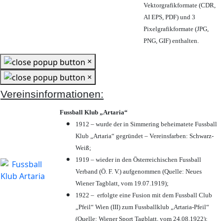
Vektorgrafikformate (CDR,
AI EPS, PDF) und 3
Pixelgrafikformate (JPG,
PNG, GIF) enthalten.
×
×
Vereinsinformationen:
Fussball Klub „Artaria“
1912 – wurde der in Simmering beheimatete Fussball
Klub „Artaria“ gegründet – Vereinsfarben: Schwarz-
Weiß;
1919 – wieder in den Österreichischen Fussball
Verband (Ö. F. V.) aufgenommen (Quelle: Neues
Wiener Tagblatt, vom 19.07.1919);
1922 – erfolgte eine Fusion mit dem Fussball Club
„Pfeil“ Wien (III) zum Fussballklub „Artaria-Pfeil“
(Quelle: Wiener Sport Tagblatt, vom 24.08.1922);