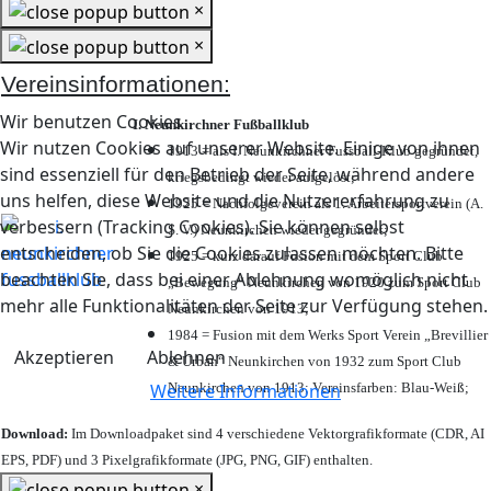
×
×
Vereinsinformationen:
Wir benutzen Cookies
I. Neunkirchner Fußballklub
Wir nutzen Cookies auf unserer Website. Einige von ihnen
1913 = als I. Neunkirchner Fussball-Klub gegründet,
sind essenziell für den Betrieb der Seite, während andere
kriegsbedingt wieder aufgelöst;
uns helfen, diese Website und die Nutzererfahrung zu
1925 = Nachfolgeverein als 1. Arbeitersportverein (A.
verbessern (Tracking Cookies). Sie können selbst
S. V.) Neunkirchen wieder gegründet;
entscheiden, ob Sie die Cookies zulassen möchten. Bitte
1925 = kurz darauf Fusion mit dem Sport Club
beachten Sie, dass bei einer Ablehnung womöglich nicht
„Bewegung“ Neunkirchen von 1920 zum Sport Club
mehr alle Funktionalitäten der Seite zur Verfügung stehen.
Neunkirchen von 1913;
1984 = Fusion mit dem Werks Sport Verein „Brevillier
Akzeptieren
Ablehnen
& Urban“ Neunkirchen von 1932 zum Sport Club
Neunkirchen von 1913; Vereinsfarben: Blau-Weiß;
Weitere Informationen
Download:
Im Downloadpaket sind 4 verschiedene Vektorgrafikformate (CDR, AI
EPS, PDF) und 3 Pixelgrafikformate (JPG, PNG, GIF) enthalten.
×