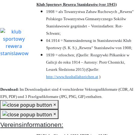
Klub Sportowy Rewera Stanisławów (vor 1945)
1908 = als Towarzystwa Zabaw Ruchowych „Rewera“
Polskiego Towarzystwa Gimnastycznego Sokółw
Stanisławowie gegründet – Vereinsfarben: Rot-
Schwarz;
04.1914 = Namensänderung in Stanisławowski Klub
Sportowy (S. K. S.) „Rewera“ Stanisławów von 1908;
1939 = erloschen; (Quelle: Rozgrywki Piłkarskie w
Galicji do roku 1914 – Autorzy: Piotr Chomicki,
Leszek Śledziona 2015) (Quelle:
http://www.fussballabzeichen.at
)
Download:
Im Downloadpaket sind 4 verschiedene Vektorgrafikformate (CDR, AI
EPS, PDF) und 3 Pixelgrafikformate (JPG, PNG, GIF) enthalten.
×
×
Vereinsinformationen: