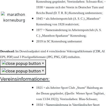
Korneuburg gegründet; Vereinsfarben: Schwarz-Rot; –
1938 = musste sich der Verein in Deutscher Turn und
Reichs Bund (D. T. R. B.) Korneuburg umbenennen;
1945 = als Arbeitersportclub (A. S. C.) „Marathon“
Korneuburg von 1926 reaktiviert;
19?? = Namensänderung in Arbeitersportclub (A. S.
C.) „Marathon-Sparkasse“ Korneuburg;
2019 in SC Korneuburg umbenannt
Download:
Im Downloadpaket sind 4 verschiedene Vektorgrafikformate (CDR, AI
EPS, PDF) und 3 Pixelgrafikformate (JPG, PNG, GIF) enthalten.
×
×
Vereinsinformationen:
1921 = als Arbeiter Sport Club „Sturm“ Hainburg an
der Donau gegründet; (Quelle: Wiener Sport Tagblatt,
vom 13.04.1922); Vereinsfarben: Blau-Schwarz;
1934 = Namensänderung in Vaterländischer Sport