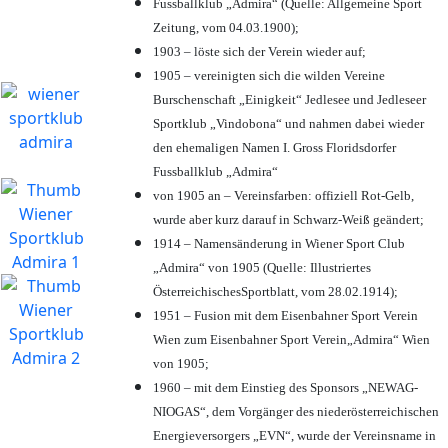
Fussballklub „Admira“ (Quelle: Allgemeine Sport
Zeitung, vom 04.03.1900);
1903 – löste sich der Verein wieder auf;
1905 – vereinigten sich die wilden Vereine
Burschenschaft „Einigkeit“ Jedlesee und Jedleseer
Sportklub „Vindobona“ und nahmen dabei wieder
den ehemaligen Namen I. Gross Floridsdorfer
Fussballklub „Admira“
von 1905 an – Vereinsfarben: offiziell Rot-Gelb,
wurde aber kurz darauf in Schwarz-Weiß geändert;
1914 – Namensänderung in Wiener Sport Club
„Admira“ von 1905 (Quelle: Illustriertes
ÖsterreichischesSportblatt, vom 28.02.1914);
1951 – Fusion mit dem Eisenbahner Sport Verein
Wien zum Eisenbahner Sport Verein„Admira“ Wien
von 1905;
1960 – mit dem Einstieg des Sponsors „NEWAG-
NIOGAS“, dem Vorgänger des niederösterreichischen
Energieversorgers „EVN“, wurde der Vereinsname in