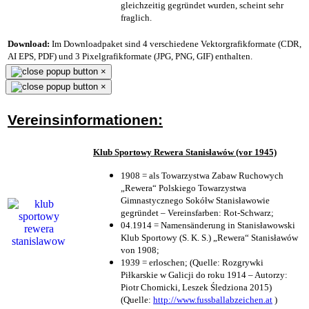
gleichzeitig gegründet wurden, scheint sehr
fraglich.
Download:
Im Downloadpaket sind 4 verschiedene Vektorgrafikformate (CDR,
AI EPS, PDF) und 3 Pixelgrafikformate (JPG, PNG, GIF) enthalten.
×
×
Vereinsinformationen:
Klub Sportowy Rewera Stanisławów (vor 1945)
1908 = als Towarzystwa Zabaw Ruchowych
„Rewera“ Polskiego Towarzystwa
Gimnastycznego Sokółw Stanisławowie
gegründet – Vereinsfarben: Rot-Schwarz;
04.1914 = Namensänderung in Stanisławowski
Klub Sportowy (S. K. S.) „Rewera“ Stanisławów
von 1908;
1939 = erloschen; (Quelle: Rozgrywki
Piłkarskie w Galicji do roku 1914 – Autorzy:
Piotr Chomicki, Leszek Śledziona 2015)
(Quelle:
http://www.fussballabzeichen.at
)