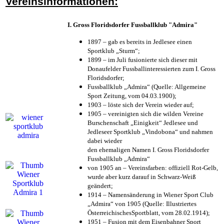
Vereinsinformationen:
I. Gross Floridsdorfer Fussballklub "Admira"
1897 – gab es bereits in Jedlesee einen
Sportklub „Sturm“;
1899 – im Juli fusionierte sich dieser mit
Donaufelder Fussballinteressierten zum I. Gross
Floridsdorfer
;
Fussballklub „Admira“ (Quelle: Allgemeine
Sport Zeitung, vom 04.03.1900);
1903 – löste sich der Verein wieder auf;
1905 – vereinigten sich die wilden Vereine
Burschenschaft „Einigkeit“ Jedlesee und
Jedleseer Sportklub „Vindobona“ und nahmen
dabei wieder
den ehemaligen Namen I. Gross Floridsdorfer
Fussballklub „Admira“
von 1905 an – Vereinsfarben: offiziell Rot-Gelb,
wurde aber kurz darauf in Schwarz-Weiß
geändert;
1914 – Namensänderung in Wiener Sport Club
„Admira“ von 1905 (Quelle: Illustriertes
ÖsterreichischesSportblatt, vom 28.02.1914);
1951 – Fusion mit dem Eisenbahner Sport