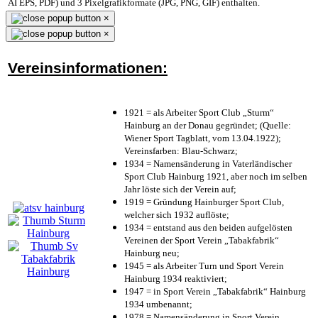
AI EPS, PDF) und 3 Pixelgrafikformate (JPG, PNG, GIF) enthalten.
×
×
Vereinsinformationen:
1921 = als Arbeiter Sport Club „Sturm“
Hainburg an der Donau gegründet; (Quelle:
Wiener Sport Tagblatt, vom 13.04.1922);
Vereinsfarben: Blau-Schwarz;
1934 = Namensänderung in Vaterländischer
Sport Club Hainburg 1921, aber noch im selben
Jahr löste sich der Verein auf;
1919 = Gründung Hainburger Sport Club,
welcher sich 1932 auflöste;
1934 = entstand aus den beiden aufgelösten
Vereinen der Sport Verein „Tabakfabrik“
Hainburg neu;
1945 = als Arbeiter Turn und Sport Verein
Hainburg 1934 reaktiviert;
1947 = in Sport Verein „Tabakfabrik“ Hainburg
1934 umbenannt;
1978 = Namensänderung in Sport Verein