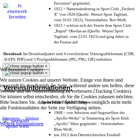
Favoriten“ gegründet;
1922 = Namensänderung in Sport Club „Freiheit
X“ von 1920 (Quelle: Wiener Sport Tagblatt,
vom 10.01.1922); Vereinsfarben: Rot-Weiß;
1923 = schloss sich der Verein dem Sport Club
„Rapid“ Oberlaa an (Quelle: Wiener Sport
Tagblatt, vom 23.01.1923) und ging dabei in
der Fusion auf
Download:
Im Downloadpaket sind 4 verschiedene Vektorgrafikformate (CDR,
AI EPS, PDF) und 3 Pixelgrafikformate (JPG, PNG, GIF) enthalten.
×
Wir benutzen Cookies
×
Wir nutzen Cookies auf unserer Website. Einige von ihnen sind
essenziell für den Betrieb der Seite, während andere uns helfen, diese
Vereinsinformationen:
Website und die Nutzererfahrung zu verbessern (Tracking Cookies).
Sie können selbst entscheiden, ob Sie die Cookies zulassen möchten.
Bitte beachten Sie, dass bei einer Ablehnung womöglich nicht mehr
Sport Klub "Apollo" Wien
alle Funktionalitäten der Seite zur Verfügung stehen.
1908 – von Arbeitern und Angestellten der
„Apollo-Werke“ in Simmering als Sport Klub
Akzeptieren
Ablehnen
Weitere Informationen
„Apollo“ Wien gegründet – Vereinsfarben:
Blau-Weiß;
trat 1912 dem Österreichischen Fussball