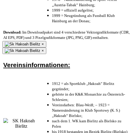
„Austria-Tabak“ Hainburg;
1999 = offiziell aufgelöst;
1999 = Neugründung als Fussball Klub
Hainburg an der Donau;
Download:
Im Downloadpaket sind 4 verschiedene Vektorgrafikformate (CDR,
AI EPS, PDF) und 3 Pixelgrafikformate (JPG, PNG, GIF) enthalten.
×
×
Vereinsinformationen:
1912 = als Sportklub „Hakoah“ Bielitz
gegründet;
gehörte in der K&K Monarchie zu Österreich-
Schlesien;
Vereinsfarben: Blau-Weiß; – 1923 =
Namensänderung in Klub Sportowy (K. S.)
„Hakoah“ Bielsko;
nach dem 1. WK kam Bielitz als Bielsko zu
Polen
bis 1918 bestanden im Bezirk Bielitz (Bielsko)