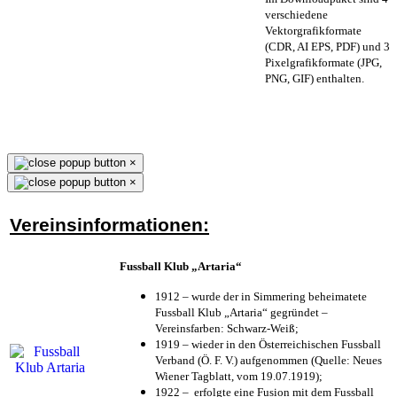
verschiedene
Vektorgrafikformate
(CDR, AI EPS, PDF) und 3
Pixelgrafikformate (JPG,
PNG, GIF) enthalten.
×
×
Vereinsinformationen:
Fussball Klub „Artaria“
1912 – wurde der in Simmering beheimatete
Fussball Klub „Artaria“ gegründet –
Vereinsfarben: Schwarz-Weiß;
1919 – wieder in den Österreichischen Fussball
Verband (Ö. F. V.) aufgenommen (Quelle: Neues
Wiener Tagblatt, vom 19.07.1919);
1922 – erfolgte eine Fusion mit dem Fussball