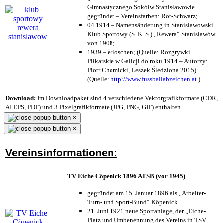
Gimnastycznego Sokółw Stanisławowie
gegründet – Vereinsfarben: Rot-Schwarz;
04.1914 = Namensänderung in Stanisławowski
Klub Sportowy (S. K. S.) „Rewera“ Stanisławów
von 1908;
1939 = erloschen; (Quelle: Rozgrywki
Piłkarskie w Galicji do roku 1914 – Autorzy:
Piotr Chomicki, Leszek Śledziona 2015)
(Quelle:
http://www.fussballabzeichen.at
)
Download:
Im Downloadpaket sind 4 verschiedene Vektorgrafikformate (CDR,
AI EPS, PDF) und 3 Pixelgrafikformate (JPG, PNG, GIF) enthalten.
×
×
Vereinsinformationen:
TV Eiche Cöpenick 1896 ATSB (vor 1945)
gegründet am 15. Januar 1896 als „Arbeiter-
Turn- und Sport-Bund“ Köpenick
21. Juni 1921 neue Sportanlage, der „Eiche-
Platz und Umbenennung des Vereins in TSV