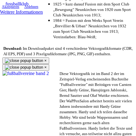
1925 = kurz darauf Fusion mit dem Sport Club
Akzeptieren
Ablehnen
„Bewegung“ Neunkirchen von 1920 zum Sport
Weitere Informationen
Club Neunkirchen von 1913;
1984 = Fusion mit dem Werks Sport Verein
„Brevillier & Urban“ Neunkirchen von 1932
zum Sport Club Neunkirchen von 1913;
Vereinsfarben: Blau-Weiß;
Download:
Im Downloadpaket sind 4 verschiedene Vektorgrafikformate (CDR,
AI EPS, PDF) und 3 Pixelgrafikformate (JPG, PNG, GIF) enthalten.
×
×
Diese Vektorgrafik ist im Band 2 der im
Zeitspiel-Verlag erscheinenden Buchreihe
"Fußballvereine" mit Beiträgen von Carsten
Gier, Hardy Grüne, Hansjürgen Jablonski,
Bernd Sautter und Olaf Wuttke erschienen.
Der WaPPenSalon arbeitet bereits seit vielen
Jahren insbesondere mit Hardy Grüne
zusammen. Hardy und ich teilen dasselbe
Hobby. Wir sind beide Wappennarren und
recherchieren gerne nach alten
Fußballvereinen. Hardy liefert die Texte und
ich versuche, aus teilweise nicht allzu guten