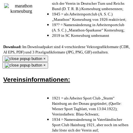
sich der Verein in Deutscher Turn und Reichs
Bund (D. T. R. B.) Korneuburg umbenennen;
1945 = als Arbeitersportclub (A. S. C.)
„Marathon“ Korneuburg von 1926 reaktiviert;
19?? = Namensänderung in Arbeitersportclub
(A. S. C.) „Marathon-Sparkasse“ Korneuburg;
2019 in SC Korneuburg umbenannt
Download:
Im Downloadpaket sind 4 verschiedene Vektorgrafikformate (CDR,
AI EPS, PDF) und 3 Pixelgrafikformate (JPG, PNG, GIF) enthalten.
×
×
Vereinsinformationen:
1921 = als Arbeiter Sport Club „Sturm“
Hainburg an der Donau gegründet; (Quelle:
Wiener Sport Tagblatt, vom 13.04.1922);
Vereinsfarben: Blau-Schwarz;
1934 = Namensänderung in Vaterländischer
Sport Club Hainburg 1921, aber noch im selben
Jahr löste sich der Verein auf;