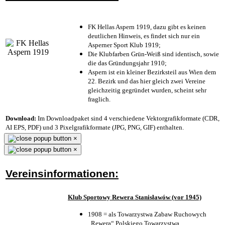
FK Hellas Aspern 1919, dazu gibt es keinen
deutlichen Hinweis, es findet sich nur ein
Asperner Sport Klub 1919
;
Die Klubfarben Grün-Weiß sind identisch, sowie
die das Gründungsjahr 1910
;
Aspern ist ein kleiner Bezirksteil aus Wien dem
22. Bezirk und das hier gleich zwei Vereine
gleichzeitig gegründet wurden, scheint sehr
fraglich.
Download:
Im Downloadpaket sind 4 verschiedene Vektorgrafikformate (CDR,
AI EPS, PDF) und 3 Pixelgrafikformate (JPG, PNG, GIF) enthalten.
×
×
Vereinsinformationen:
Klub Sportowy Rewera Stanisławów (vor 1945)
1908 = als Towarzystwa Zabaw Ruchowych
„Rewera“ Polskiego Towarzystwa