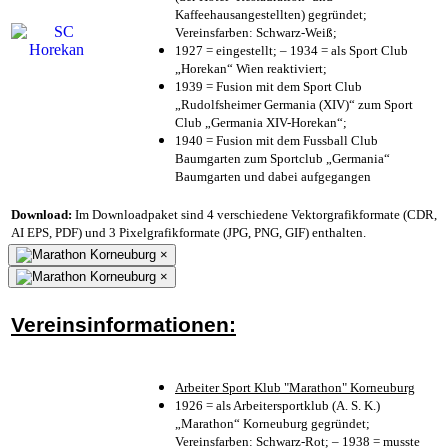
Kaffeehausangestellten) gegründet;
Vereinsfarben: Schwarz-Weiß;
1927 = eingestellt; – 1934 = als Sport Club
„Horekan“ Wien reaktiviert;
1939 = Fusion mit dem Sport Club
„Rudolfsheimer Germania (XIV)“ zum Sport
Club „Germania XIV-Horekan“;
1940 = Fusion mit dem Fussball Club
Baumgarten zum Sportclub „Germania“
Baumgarten und dabei aufgegangen
Download:
Im Downloadpaket sind 4 verschiedene Vektorgrafikformate (CDR,
AI EPS, PDF) und 3 Pixelgrafikformate (JPG, PNG, GIF) enthalten.
×
×
Vereinsinformationen:
Arbeiter Sport Klub "Marathon" Korneuburg
1926 = als Arbeitersportklub (A. S. K.)
„Marathon“ Korneuburg gegründet;
Vereinsfarben: Schwarz-Rot; – 1938 = musste