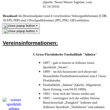
(Quelle: Neues Wiener Tagblatt, vom
01.10.1910)
Download:
Im Downloadpaket sind 4 verschiedene Vektorgrafikformate (CDR,
AI EPS, PDF) und 3 Pixelgrafikformate (JPG, PNG, GIF) enthalten.
×
×
Vereinsinformationen:
I. Gross Floridsdorfer Fussballklub "Admira"
1897 – gab es bereits in Jedlesee einen
Sportklub „Sturm“;
1899 – im Juli fusionierte sich dieser mit
Donaufelder Fussballinteressierten zum I. Gross
Floridsdorfer
;
Fussballklub „Admira“ (Quelle: Allgemeine
Sport Zeitung, vom 04.03.1900);
1903 – löste sich der Verein wieder auf;
1905 – vereinigten sich die wilden Vereine
Burschenschaft „Einigkeit“ Jedlesee und
Jedleseer Sportklub „Vindobona“ und nahmen