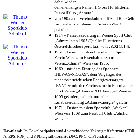
dabei wieder
den ehemaligen Namen I. Gross Floridsdorfer
Fussballklub „Admira“
von 1905 an – Vereinsfarben: offiziell Rot-Gelb,
wurde aber kurz darauf in Schwarz-Weiß
geändert;
1914 – Namensänderung in Wiener Sport Club
„Admira“ von 1905 (Quelle: Illustriertes
ÖsterreichischesSportblatt, vom 28.02.1914);
1951 – Fusion mit dem Eisenbahner Sport
Verein Wien zum Eisenbahner Sport
Verein„Admira“ Wien von 1905;
1960 – mit dem Einstieg des Sponsors
„NEWAG-NIOGAS“, dem Vorgänger des
niederösterreichischen Energieversorgers
„EVN“, wurde der Vereinsname in Eisenbahner
Sport Verein „Admira – N.Ö. Energie“ Wien von
1905 geändert, jedoch unter der
Kurzbezeichnung „Admira-Energie“ geführt;
1971 – Fusion mit dem Sportclub „Wacker“
Wien von 1908 zum Fussball Club „Admira-
Wacker“
Download:
Im Downloadpaket sind 4 verschiedene Vektorgrafikformate (CDR,
AI EPS, PDF) und 3 Pixelgrafikformate (JPG, PNG, GIF) enthalten.