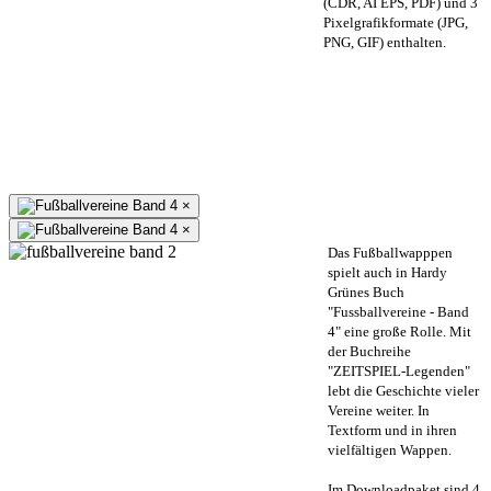
(CDR, AI EPS, PDF) und 3
Pixelgrafikformate (JPG,
PNG, GIF) enthalten.
×
×
Das Fußballwapppen
spielt auch in Hardy
Grünes Buch
"Fussballvereine - Band
4" eine große Rolle. Mit
der Buchreihe
"ZEITSPIEL-Legenden"
lebt die Geschichte vieler
Vereine weiter. In
Textform und in ihren
vielfältigen Wappen.
Im Downloadpaket sind 4