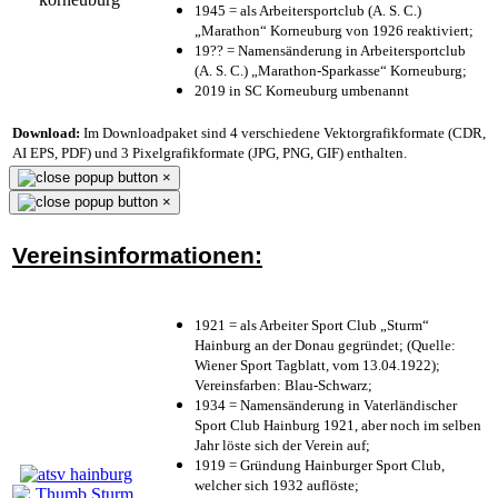
1945 = als Arbeitersportclub (A. S. C.)
„Marathon“ Korneuburg von 1926 reaktiviert;
19?? = Namensänderung in Arbeitersportclub
(A. S. C.) „Marathon-Sparkasse“ Korneuburg;
2019 in SC Korneuburg umbenannt
Download:
Im Downloadpaket sind 4 verschiedene Vektorgrafikformate (CDR,
AI EPS, PDF) und 3 Pixelgrafikformate (JPG, PNG, GIF) enthalten.
×
×
Vereinsinformationen:
1921 = als Arbeiter Sport Club „Sturm“
Hainburg an der Donau gegründet; (Quelle:
Wiener Sport Tagblatt, vom 13.04.1922);
Vereinsfarben: Blau-Schwarz;
1934 = Namensänderung in Vaterländischer
Sport Club Hainburg 1921, aber noch im selben
Jahr löste sich der Verein auf;
1919 = Gründung Hainburger Sport Club,
welcher sich 1932 auflöste;