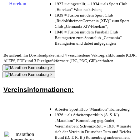
1927 = eingestellt; – 1934 = als Sport Club
„Horekan“ Wien reaktiviert;
1939 = Fusion mit dem Sport Club
„Rudolfsheimer Germania (XIV)“ zum Sport
Club „Germania XIV-Horekan“;
1940 = Fusion mit dem Fussball Club
Baumgarten zum Sportclub „Germania“
Baumgarten und dabei aufgegangen
Download:
Im Downloadpaket sind 4 verschiedene Vektorgrafikformate (CDR,
AI EPS, PDF) und 3 Pixelgrafikformate (JPG, PNG, GIF) enthalten.
×
×
Vereinsinformationen:
Arbeiter Sport Klub "Marathon" Korneuburg
1926 = als Arbeitersportklub (A. S. K.)
„Marathon“ Korneuburg gegründet;
Vereinsfarben: Schwarz-Rot; – 1938 = musste
sich der Verein in Deutscher Turn und Reichs
Bund (D. T. R. B.) Korneuburg umbenennen;