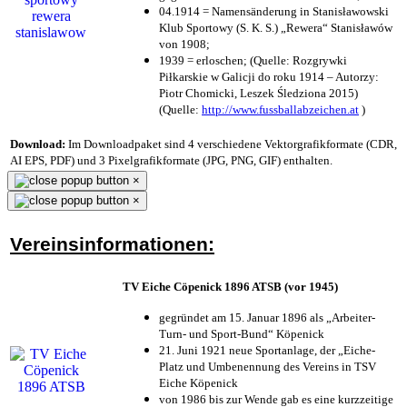
04.1914 = Namensänderung in Stanisławowski
Klub Sportowy (S. K. S.) „Rewera“ Stanisławów
von 1908;
1939 = erloschen; (Quelle: Rozgrywki
Piłkarskie w Galicji do roku 1914 – Autorzy:
Piotr Chomicki, Leszek Śledziona 2015)
(Quelle:
http://www.fussballabzeichen.at
)
Download:
Im Downloadpaket sind 4 verschiedene Vektorgrafikformate (CDR,
AI EPS, PDF) und 3 Pixelgrafikformate (JPG, PNG, GIF) enthalten.
×
×
Vereinsinformationen:
TV Eiche Cöpenick 1896 ATSB (vor 1945)
gegründet am 15. Januar 1896 als „Arbeiter-
Turn- und Sport-Bund“ Köpenick
21. Juni 1921 neue Sportanlage, der „Eiche-
Platz und Umbenennung des Vereins in TSV
Eiche Köpenick
von 1986 bis zur Wende gab es eine kurzzeitige