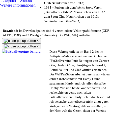
Akzeptieren
Ablehnen
Club Neunkirchen von 1913;
Weitere Informationen
1984 = Fusion mit dem Werks Sport Verein
„Brevillier & Urban“ Neunkirchen von 1932
zum Sport Club Neunkirchen von 1913;
Vereinsfarben: Blau-Weiß;
Download:
Im Downloadpaket sind 4 verschiedene Vektorgrafikformate (CDR,
AI EPS, PDF) und 3 Pixelgrafikformate (JPG, PNG, GIF) enthalten.
×
×
Diese Vektorgrafik ist im Band 2 der im
Zeitspiel-Verlag erscheinenden Buchreihe
"Fußballvereine" mit Beiträgen von Carsten
Gier, Hardy Grüne, Hansjürgen Jablonski,
Bernd Sautter und Olaf Wuttke erschienen.
Der WaPPenSalon arbeitet bereits seit vielen
Jahren insbesondere mit Hardy Grüne
zusammen. Hardy und ich teilen dasselbe
Hobby. Wir sind beide Wappennarren und
recherchieren gerne nach alten
Fußballvereinen. Hardy liefert die Texte und
ich versuche, aus teilweise nicht allzu guten
Vorlagen eine Vektorgrafik zu erstellen, um
der Nachwelt die Geschichten der Vereine