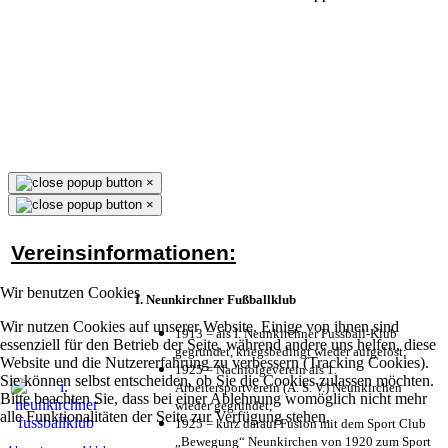
×
×
Vereinsinformationen:
Wir benutzen Cookies
I. Neunkirchner Fußballklub
Wir nutzen Cookies auf unserer Website. Einige von ihnen sind
1913 = als I. Neunkirchner Fussball-Klub
essenziell für den Betrieb der Seite, während andere uns helfen, diese
gegründet, kriegsbedingt wieder aufgelöst;
Website und die Nutzererfahrung zu verbessern (Tracking Cookies).
1925 = Nachfolgeverein als 1.
Sie können selbst entscheiden, ob Sie die Cookies zulassen möchten.
Arbeitersportverein (A. S. V.) Neunkirchen
Bitte beachten Sie, dass bei einer Ablehnung womöglich nicht mehr
wieder gegründet;
alle Funktionalitäten der Seite zur Verfügung stehen.
1925 = kurz darauf Fusion mit dem Sport Club
„Bewegung“ Neunkirchen von 1920 zum Sport