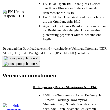
FK Hellas Aspern 1919, dazu gibt es keinen
deutlichen Hinweis, es findet sich nur ein
Asperner Sport Klub 1919
;
Die Klubfarben Grün-Weiß sind identisch, sowie
die das Gründungsjahr 1910
;
Aspern ist ein kleiner Bezirksteil aus Wien dem
22. Bezirk und das hier gleich zwei Vereine
gleichzeitig gegründet wurden, scheint sehr
fraglich.
Download:
Im Downloadpaket sind 4 verschiedene Vektorgrafikformate (CDR,
AI EPS, PDF) und 3 Pixelgrafikformate (JPG, PNG, GIF) enthalten.
×
×
Vereinsinformationen:
Klub Sportowy Rewera Stanisławów (vor 1945)
1908 = als Towarzystwa Zabaw Ruchowych
„Rewera“ Polskiego Towarzystwa
Gimnastycznego Sokółw Stanisławowie
gegründet – Vereinsfarben: Rot-Schwarz;