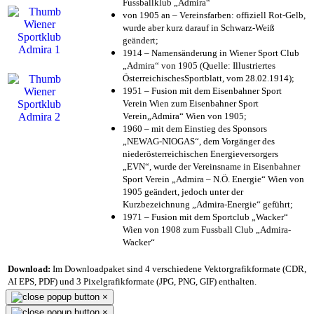
Fussballklub „Admira“
von 1905 an – Vereinsfarben: offiziell Rot-Gelb,
wurde aber kurz darauf in Schwarz-Weiß
geändert;
1914 – Namensänderung in Wiener Sport Club
„Admira“ von 1905 (Quelle: Illustriertes
ÖsterreichischesSportblatt, vom 28.02.1914);
1951 – Fusion mit dem Eisenbahner Sport
Verein Wien zum Eisenbahner Sport
Verein„Admira“ Wien von 1905;
1960 – mit dem Einstieg des Sponsors
„NEWAG-NIOGAS“, dem Vorgänger des
niederösterreichischen Energieversorgers
„EVN“, wurde der Vereinsname in Eisenbahner
Sport Verein „Admira – N.Ö. Energie“ Wien von
1905 geändert, jedoch unter der
Kurzbezeichnung „Admira-Energie“ geführt;
1971 – Fusion mit dem Sportclub „Wacker“
Wien von 1908 zum Fussball Club „Admira-
Wacker“
Download:
Im Downloadpaket sind 4 verschiedene Vektorgrafikformate (CDR,
AI EPS, PDF) und 3 Pixelgrafikformate (JPG, PNG, GIF) enthalten.
×
×