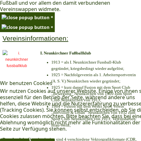
Fußball und vor allem den damit verbundenen
Vereinswappen widmete.
×
×
Vereinsinformationen:
I. Neunkirchner Fußballklub
1913 = als I. Neunkirchner Fussball-Klub
gegründet, kriegsbedingt wieder aufgelöst;
1925 = Nachfolgeverein als 1. Arbeitersportverein
(A. S. V.) Neunkirchen wieder gegründet;
Wir benutzen Cookies
1925 = kurz darauf Fusion mit dem Sport Club
Wir nutzen Cookies auf unserer Website. Einige von ihnen 
„Bewegung“ Neunkirchen von 1920 zum Sport
essenziell für den Betrieb der Seite, während andere uns
Club Neunkirchen von 1913;
helfen, diese Website und die Nutzererfahrung zu verbess
1984 = Fusion mit dem Werks Sport Verein
(Tracking Cookies). Sie können selbst entscheiden, ob Sie d
„Brevillier & Urban“ Neunkirchen von 1932 zum
Cookies zulassen möchten. Bitte beachten Sie, dass bei ein
Sport Club Neunkirchen von 1913; Vereinsfarben:
Ablehnung womöglich nicht mehr alle Funktionalitäten der
Blau-Weiß;
Seite zur Verfügung stehen.
Download:
Im Downloadpaket sind 4 verschiedene Vektorgrafikformate (CDR,