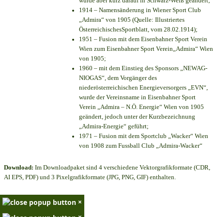
wurde aber kurz darauf in Schwarz-Weiß geändert;
1914 – Namensänderung in Wiener Sport Club
„Admira“ von 1905 (Quelle: Illustriertes
ÖsterreichischesSportblatt, vom 28.02.1914);
1951 – Fusion mit dem Eisenbahner Sport Verein
Wien zum Eisenbahner Sport Verein„Admira“ Wien
von 1905;
1960 – mit dem Einstieg des Sponsors „NEWAG-
NIOGAS“, dem Vorgänger des
niederösterreichischen Energieversorgers „EVN“,
wurde der Vereinsname in Eisenbahner Sport
Verein „Admira – N.Ö. Energie“ Wien von 1905
geändert, jedoch unter der Kurzbezeichnung
„Admira-Energie“ geführt;
1971 – Fusion mit dem Sportclub „Wacker“ Wien
von 1908 zum Fussball Club „Admira-Wacker“
Download:
Im Downloadpaket sind 4 verschiedene Vektorgrafikformate (CDR,
AI EPS, PDF) und 3 Pixelgrafikformate (JPG, PNG, GIF) enthalten.
×
×