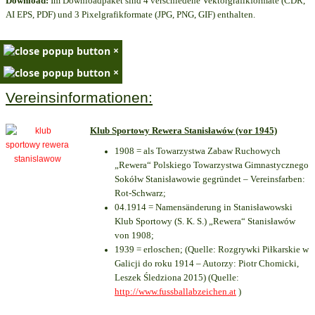
Download:
Im Downloadpaket sind 4 verschiedene Vektorgrafikformate (CDR,
AI EPS, PDF) und 3 Pixelgrafikformate (JPG, PNG, GIF) enthalten.
×
×
Vereinsinformationen:
Klub Sportowy Rewera Stanisławów (vor 1945)
1908 = als Towarzystwa Zabaw Ruchowych
„Rewera“ Polskiego Towarzystwa Gimnastycznego
Sokółw Stanisławowie gegründet – Vereinsfarben:
Rot-Schwarz;
04.1914 = Namensänderung in Stanisławowski
Klub Sportowy (S. K. S.) „Rewera“ Stanisławów
von 1908;
1939 = erloschen; (Quelle: Rozgrywki Piłkarskie w
Galicji do roku 1914 – Autorzy: Piotr Chomicki,
Leszek Śledziona 2015) (Quelle:
http://www.fussballabzeichen.at
)