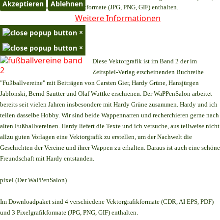
Akzeptieren
Ablehnen
AI EPS, PDF) und 3 Pixelgrafikformate (JPG, PNG, GIF) enthalten.
Weitere Informationen
×
×
Diese Vektorgrafik ist im Band 2 der im
Zeitspiel-Verlag erscheinenden Buchreihe
"Fußballvereine" mit Beiträgen von Carsten Gier, Hardy Grüne, Hansjürgen
Jablonski, Bernd Sautter und Olaf Wuttke erschienen. Der WaPPenSalon arbeitet
bereits seit vielen Jahren insbesondere mit Hardy Grüne zusammen. Hardy und ich
teilen dasselbe Hobby. Wir sind beide Wappennarren und recherchieren gerne nach
alten Fußballvereinen. Hardy liefert die Texte und ich versuche, aus teilweise nicht
allzu guten Vorlagen eine Vektorgrafik zu erstellen, um der Nachwelt die
Geschichten der Vereine und ihrer Wappen zu erhalten. Daraus ist auch eine schöne
Freundschaft mit Hardy entstanden.
pixel (Der WaPPenSalon)
Im Downloadpaket sind 4 verschiedene Vektorgrafikformate (CDR, AI EPS, PDF)
und 3 Pixelgrafikformate (JPG, PNG, GIF) enthalten.