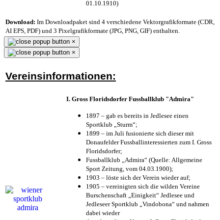
01.10.1910)
Download:
Im Downloadpaket sind 4 verschiedene Vektorgrafikformate (CDR,
AI EPS, PDF) und 3 Pixelgrafikformate (JPG, PNG, GIF) enthalten.
×
×
Vereinsinformationen:
I. Gross Floridsdorfer Fussballklub "Admira"
1897 – gab es bereits in Jedlesee einen
Sportklub „Sturm“;
1899 – im Juli fusionierte sich dieser mit
Donaufelder Fussballinteressierten zum I. Gross
Floridsdorfer
;
Fussballklub „Admira“ (Quelle: Allgemeine
Sport Zeitung, vom 04.03.1900);
1903 – löste sich der Verein wieder auf;
1905 – vereinigten sich die wilden Vereine
Burschenschaft „Einigkeit“ Jedlesee und
Jedleseer Sportklub „Vindobona“ und nahmen
dabei wieder