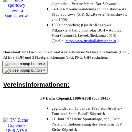
gegründet – Vereinsfarben: Rot-Schwarz;
04.1914 = Namensänderung in Stanisławowski
Klub Sportowy (S. K. S.) „Rewera“ Stanisławów
von 1908;
1939 = erloschen; (Quelle: Rozgrywki
Piłkarskie w Galicji do roku 1914 – Autorzy:
Piotr Chomicki, Leszek Śledziona 2015)
(Quelle:
http://www.fussballabzeichen.at
)
Download:
Im Downloadpaket sind 4 verschiedene Vektorgrafikformate (CDR,
AI EPS, PDF) und 3 Pixelgrafikformate (JPG, PNG, GIF) enthalten.
×
×
Vereinsinformationen:
TV Eiche Cöpenick 1896 ATSB (vor 1945)
gegründet am 15. Januar 1896 als „Arbeiter-
Turn- und Sport-Bund“ Köpenick
21. Juni 1921 neue Sportanlage, der „Eiche-
Platz und Umbenennung des Vereins in TSV
Eiche Köpenick