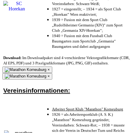
Vereinsfarben: Schwarz-Weiß;
1927 = eingestellt; – 1934 = als Sport Club
„Horekan“ Wien reaktiviert;
1939 = Fusion mit dem Sport Club
„Rudolfsheimer Germania (XIV)“ zum Sport
Club „Germania XIV-Horekan“;
1940 = Fusion mit dem Fussball Club
Baumgarten zum Sportclub „Germania“
Baumgarten und dabei aufgegangen
Download:
Im Downloadpaket sind 4 verschiedene Vektorgrafikformate (CDR,
AI EPS, PDF) und 3 Pixelgrafikformate (JPG, PNG, GIF) enthalten.
×
×
Vereinsinformationen:
Arbeiter Sport Klub "Marathon" Korneuburg
1926 = als Arbeitersportklub (A. S. K.)
„Marathon“ Korneuburg gegründet;
Vereinsfarben: Schwarz-Rot; – 1938 = musste
sich der Verein in Deutscher Turn und Reichs