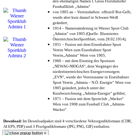
den ehemaligen Namen I. Gross Floridsdorfer
Fussballklub „Admira“
von 1905 an – Vereinsfarben: offiziell Rot-Gelb,
wurde aber kurz darauf in Schwarz-Weiß
geändert;
1914 – Namensänderung in Wiener Sport Club
„Admira“ von 1905 (Quelle: Illustriertes
ÖsterreichischesSportblatt, vom 28.02.1914);
1951 – Fusion mit dem Eisenbahner Sport
Verein Wien zum Eisenbahner Sport
Verein„Admira“ Wien von 1905;
1960 – mit dem Einstieg des Sponsors
„NEWAG-NIOGAS“, dem Vorgänger des
niederösterreichischen Energieversorgers
„EVN“, wurde der Vereinsname in Eisenbahner
Sport Verein „Admira – N.Ö. Energie“ Wien von
1905 geändert, jedoch unter der
Kurzbezeichnung „Admira-Energie“ geführt;
1971 – Fusion mit dem Sportclub „Wacker“
Wien von 1908 zum Fussball Club „Admira-
Wacker“
Download:
Im Downloadpaket sind 4 verschiedene Vektorgrafikformate (CDR,
AI EPS, PDF) und 3 Pixelgrafikformate (JPG, PNG, GIF) enthalten.
×