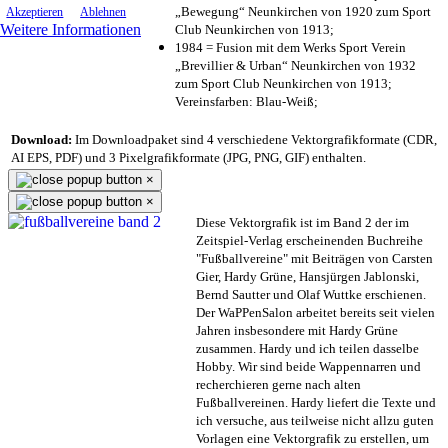
„Bewegung“ Neunkirchen von 1920 zum Sport
Akzeptieren
Ablehnen
Weitere Informationen
Club Neunkirchen von 1913;
1984 = Fusion mit dem Werks Sport Verein
„Brevillier & Urban“ Neunkirchen von 1932
zum Sport Club Neunkirchen von 1913;
Vereinsfarben: Blau-Weiß;
Download:
Im Downloadpaket sind 4 verschiedene Vektorgrafikformate (CDR,
AI EPS, PDF) und 3 Pixelgrafikformate (JPG, PNG, GIF) enthalten.
×
×
Diese Vektorgrafik ist im Band 2 der im
Zeitspiel-Verlag erscheinenden Buchreihe
"Fußballvereine" mit Beiträgen von Carsten
Gier, Hardy Grüne, Hansjürgen Jablonski,
Bernd Sautter und Olaf Wuttke erschienen.
Der WaPPenSalon arbeitet bereits seit vielen
Jahren insbesondere mit Hardy Grüne
zusammen. Hardy und ich teilen dasselbe
Hobby. Wir sind beide Wappennarren und
recherchieren gerne nach alten
Fußballvereinen. Hardy liefert die Texte und
ich versuche, aus teilweise nicht allzu guten
Vorlagen eine Vektorgrafik zu erstellen, um