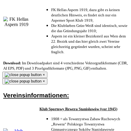
FK Hellas Aspern 1919, dazu gibt es keinen
deutlichen Hinweis, es findet sich nur ein
Asperner Sport Klub 1919
;
Die Klubfarben Grün-Weiß sind identisch, sowie
die das Gründungsjahr 1910
;
Aspern ist ein kleiner Bezirksteil aus Wien dem
22. Bezirk und das hier gleich zwei Vereine
gleichzeitig gegründet wurden, scheint sehr
fraglich.
Download:
Im Downloadpaket sind 4 verschiedene Vektorgrafikformate (CDR,
AI EPS, PDF) und 3 Pixelgrafikformate (JPG, PNG, GIF) enthalten.
×
×
Vereinsinformationen:
Klub Sportowy Rewera Stanisławów (vor 1945)
1908 = als Towarzystwa Zabaw Ruchowych
„Rewera“ Polskiego Towarzystwa
Gimnastycznego Sokółw Stanisławowie