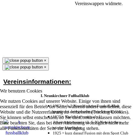
Vereinswappen widmete.
×
×
Vereinsinformationen:
Wir benutzen Cookies
I. Neunkirchner Fußballklub
Wir nutzen Cookies auf unserer Website. Einige von ihnen sind
1913 = als I. Neunkirchner Fussball-Klub
essenziell für den Betrieb der Seite, während andere uns helfen, diese
gegründet, kriegsbedingt wieder aufgelöst;
Website und die Nutzererfahrung zu verbessern (Tracking Cookies).
1925 = Nachfolgeverein als 1.
Sie können selbst entscheiden, ob Sie die Cookies zulassen möchten.
Arbeitersportverein (A. S. V.) Neunkirchen
Bitte beachten Sie, dass bei einer Ablehnung womöglich nicht mehr
wieder gegründet;
alle Funktionalitäten der Seite zur Verfügung stehen.
1925 = kurz darauf Fusion mit dem Sport Club