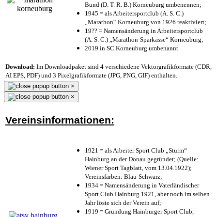
Bund (D. T. R. B.) Korneuburg umbenennen;
1945 = als Arbeitersportclub (A. S. C.)
„Marathon“ Korneuburg von 1926 reaktiviert;
19?? = Namensänderung in Arbeitersportclub
(A. S. C.) „Marathon-Sparkasse“ Korneuburg;
2019 in SC Korneuburg umbenannt
Download:
Im Downloadpaket sind 4 verschiedene Vektorgrafikformate (CDR,
AI EPS, PDF) und 3 Pixelgrafikformate (JPG, PNG, GIF) enthalten.
×
×
Vereinsinformationen:
1921 = als Arbeiter Sport Club „Sturm“
Hainburg an der Donau gegründet; (Quelle:
Wiener Sport Tagblatt, vom 13.04.1922);
Vereinsfarben: Blau-Schwarz;
1934 = Namensänderung in Vaterländischer
Sport Club Hainburg 1921, aber noch im selben
Jahr löste sich der Verein auf;
1919 = Gründung Hainburger Sport Club,