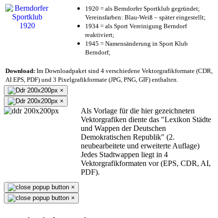
1920 = als Berndorfer Sportklub gegründet;
Vereinsfarben: Blau-Weiß – später eingestellt;
1934 = als Sport Vereinigung Berndorf
reaktiviert;
1945 = Namensänderung in Sport Klub
Berndorf;
Download:
Im Downloadpaket sind 4 verschiedene Vektorgrafikformate (CDR,
AI EPS, PDF) und 3 Pixelgrafikformate (JPG, PNG, GIF) enthalten.
×
×
Als Vorlage für die hier gezeichneten
Vektorgrafiken diente das "Lexikon Städte
und Wappen der Deutschen
Demokratischen Republik" (2.
neubearbeitete und erweiterte Auflage)
Jedes Stadtwappen liegt in 4
Vektorgrafikformaten vor (EPS, CDR, AI,
PDF).
×
×