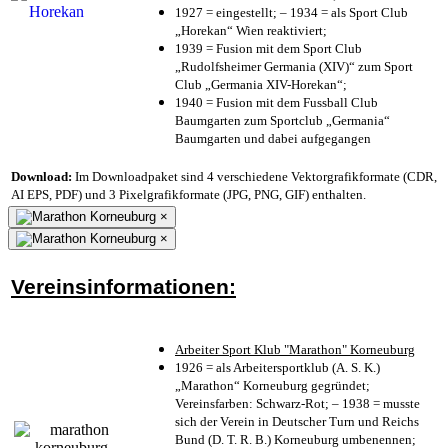
1927 = eingestellt; – 1934 = als Sport Club
„Horekan“ Wien reaktiviert;
1939 = Fusion mit dem Sport Club
„Rudolfsheimer Germania (XIV)“ zum Sport
Club „Germania XIV-Horekan“;
1940 = Fusion mit dem Fussball Club
Baumgarten zum Sportclub „Germania“
Baumgarten und dabei aufgegangen
Download:
Im Downloadpaket sind 4 verschiedene Vektorgrafikformate (CDR,
AI EPS, PDF) und 3 Pixelgrafikformate (JPG, PNG, GIF) enthalten.
×
×
Vereinsinformationen:
Arbeiter Sport Klub "Marathon" Korneuburg
1926 = als Arbeitersportklub (A. S. K.)
„Marathon“ Korneuburg gegründet;
Vereinsfarben: Schwarz-Rot; – 1938 = musste
sich der Verein in Deutscher Turn und Reichs
Bund (D. T. R. B.) Korneuburg umbenennen;