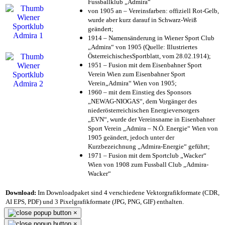
Fussballklub „Admira“
von 1905 an – Vereinsfarben: offiziell Rot-Gelb,
wurde aber kurz darauf in Schwarz-Weiß
geändert;
1914 – Namensänderung in Wiener Sport Club
„Admira“ von 1905 (Quelle: Illustriertes
ÖsterreichischesSportblatt, vom 28.02.1914);
1951 – Fusion mit dem Eisenbahner Sport
Verein Wien zum Eisenbahner Sport
Verein„Admira“ Wien von 1905;
1960 – mit dem Einstieg des Sponsors
„NEWAG-NIOGAS“, dem Vorgänger des
niederösterreichischen Energieversorgers
„EVN“, wurde der Vereinsname in Eisenbahner
Sport Verein „Admira – N.Ö. Energie“ Wien von
1905 geändert, jedoch unter der
Kurzbezeichnung „Admira-Energie“ geführt;
1971 – Fusion mit dem Sportclub „Wacker“
Wien von 1908 zum Fussball Club „Admira-
Wacker“
Download:
Im Downloadpaket sind 4 verschiedene Vektorgrafikformate (CDR,
AI EPS, PDF) und 3 Pixelgrafikformate (JPG, PNG, GIF) enthalten.
×
×