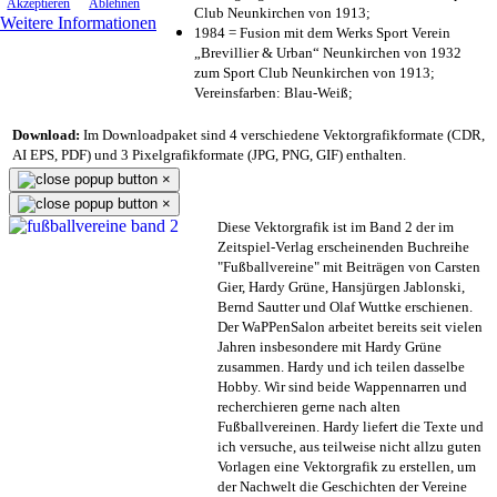
Akzeptieren
Ablehnen
Club Neunkirchen von 1913;
Weitere Informationen
1984 = Fusion mit dem Werks Sport Verein
„Brevillier & Urban“ Neunkirchen von 1932
zum Sport Club Neunkirchen von 1913;
Vereinsfarben: Blau-Weiß;
Download:
Im Downloadpaket sind 4 verschiedene Vektorgrafikformate (CDR,
AI EPS, PDF) und 3 Pixelgrafikformate (JPG, PNG, GIF) enthalten.
×
×
Diese Vektorgrafik ist im Band 2 der im
Zeitspiel-Verlag erscheinenden Buchreihe
"Fußballvereine" mit Beiträgen von Carsten
Gier, Hardy Grüne, Hansjürgen Jablonski,
Bernd Sautter und Olaf Wuttke erschienen.
Der WaPPenSalon arbeitet bereits seit vielen
Jahren insbesondere mit Hardy Grüne
zusammen. Hardy und ich teilen dasselbe
Hobby. Wir sind beide Wappennarren und
recherchieren gerne nach alten
Fußballvereinen. Hardy liefert die Texte und
ich versuche, aus teilweise nicht allzu guten
Vorlagen eine Vektorgrafik zu erstellen, um
der Nachwelt die Geschichten der Vereine