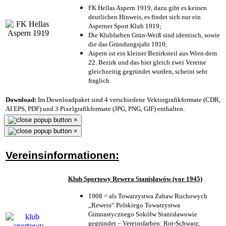
FK Hellas Aspern 1919, dazu gibt es keinen
deutlichen Hinweis, es findet sich nur ein
Asperner Sport Klub 1919
;
Die Klubfarben Grün-Weiß sind identisch, sowie
die das Gründungsjahr 1910
;
Aspern ist ein kleiner Bezirksteil aus Wien dem
22. Bezirk und das hier gleich zwei Vereine
gleichzeitig gegründet wurden, scheint sehr
fraglich.
Download:
Im Downloadpaket sind 4 verschiedene Vektorgrafikformate (CDR,
AI EPS, PDF) und 3 Pixelgrafikformate (JPG, PNG, GIF) enthalten.
×
×
Vereinsinformationen:
Klub Sportowy Rewera Stanisławów (vor 1945)
1908 = als Towarzystwa Zabaw Ruchowych
„Rewera“ Polskiego Towarzystwa
Gimnastycznego Sokółw Stanisławowie
gegründet – Vereinsfarben: Rot-Schwarz;