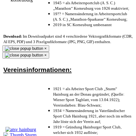
1945 = als Arbeitersportclub (A. S. C.)
„Marathon“ Korneuburg von 1926 reaktiviert;
19?? = Namensänderung in Arbeitersportclub
(A. S. C.) „Marathon-Sparkasse“ Korneuburg;
2019 in SC Korneuburg umbenannt
Download:
Im Downloadpaket sind 4 verschiedene Vektorgrafikformate (CDR,
AI EPS, PDF) und 3 Pixelgrafikformate (JPG, PNG, GIF) enthalten.
×
×
Vereinsinformationen:
1921 = als Arbeiter Sport Club „Sturm“
Hainburg an der Donau gegründet; (Quelle:
Wiener Sport Tagblatt, vom 13.04.1922);
Vereinsfarben: Blau-Schwarz;
1934 = Namensänderung in Vaterländischer
Sport Club Hainburg 1921, aber noch im selben
Jahr löste sich der Verein auf;
1919 = Gründung Hainburger Sport Club,
welcher sich 1932 auflöste;