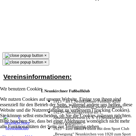
×
×
Vereinsinformationen:
Wir benutzen Cookies
I. Neunkirchner Fußballklub
Wir nutzen Cookies auf unserer Website. Einige von ihnen sind
1913 = als I. Neunkirchner Fussball-Klub
essenziell für den Betrieb der Seite, während andere uns helfen, diese
gegründet, kriegsbedingt wieder aufgelöst;
Website und die Nutzererfahrung zu verbessern (Tracking Cookies).
1925 = Nachfolgeverein als 1.
Sie können selbst entscheiden, ob Sie die Cookies zulassen möchten.
Arbeitersportverein (A. S. V.) Neunkirchen
Bitte beachten Sie, dass bei einer Ablehnung womöglich nicht mehr
wieder gegründet;
alle Funktionalitäten der Seite zur Verfügung stehen.
1925 = kurz darauf Fusion mit dem Sport Club
„Bewegung“ Neunkirchen von 1920 zum Sport