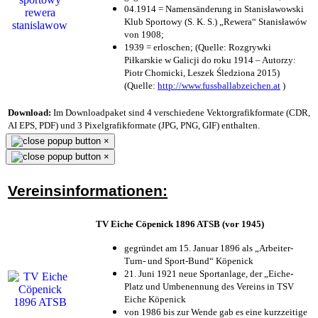
04.1914 = Namensänderung in Stanisławowski
Klub Sportowy (S. K. S.) „Rewera“ Stanisławów
von 1908;
1939 = erloschen; (Quelle: Rozgrywki
Piłkarskie w Galicji do roku 1914 – Autorzy:
Piotr Chomicki, Leszek Śledziona 2015)
(Quelle:
http://www.fussballabzeichen.at
)
Download:
Im Downloadpaket sind 4 verschiedene Vektorgrafikformate (CDR,
AI EPS, PDF) und 3 Pixelgrafikformate (JPG, PNG, GIF) enthalten.
×
×
Vereinsinformationen:
TV Eiche Cöpenick 1896 ATSB (vor 1945)
gegründet am 15. Januar 1896 als „Arbeiter-
Turn- und Sport-Bund“ Köpenick
21. Juni 1921 neue Sportanlage, der „Eiche-
Platz und Umbenennung des Vereins in TSV
Eiche Köpenick
von 1986 bis zur Wende gab es eine kurzzeitige